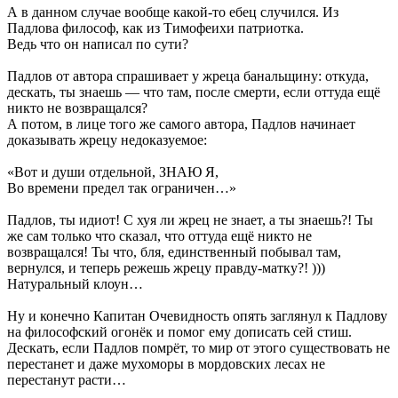
А в данном случае вообще какой-то ебец случился. Из
Падлова философ, как из Тимофеихи патриотка.
Ведь что он написал по сути?
Падлов от автора спрашивает у жреца банальщину: откуда,
дескать, ты знаешь — что там, после смерти, если оттуда ещё
никто не возвращался?
А потом, в лице того же самого автора, Падлов начинает
доказывать жрецу недоказуемое:
«Вот и души отдельной, ЗНАЮ Я,
Во времени предел так ограничен…»
Падлов, ты идиот! С хуя ли жрец не знает, а ты знаешь?! Ты
же сам только что сказал, что оттуда ещё никто не
возвращался! Ты что, бля, единственный побывал там,
вернулся, и теперь режешь жрецу правду-матку?! )))
Натуральный клоун…
Ну и конечно Капитан Очевидность опять заглянул к Падлову
на философский огонёк и помог ему дописать сей стиш.
Дескать, если Падлов помрёт, то мир от этого существовать не
перестанет и даже мухоморы в мордовских лесах не
перестанут расти…