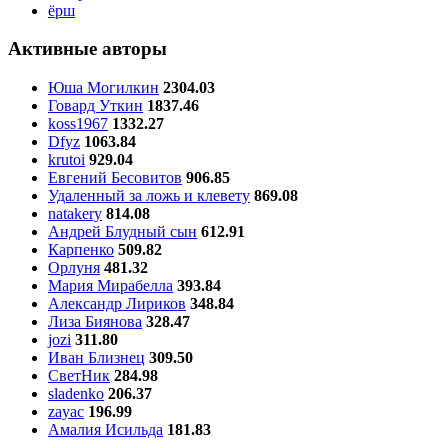
ёрш
Активные авторы
Юша Могилкин
2304.03
Говард Уткин
1837.46
koss1967
1332.27
Dfyz
1063.84
krutoi
929.04
Евгений Бесовитов
906.85
Удаленный за ложь и клевету
869.08
natakery
814.08
Андрей Блудный сын
612.91
Карпенко
509.82
Орлуня
481.32
Мария Мирабелла
393.84
Александр Лириков
348.84
Лиза Биянова
328.47
jozi
311.80
Иван Близнец
309.50
СветНик
284.98
sladenko
206.37
zayac
196.99
Амалия Исильда
181.83