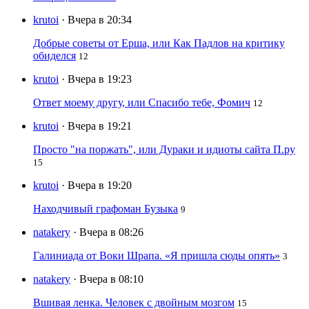
krutoi
· Вчера в 20:34
Добрые советы от Ерша, или Как Падлов на критику
обиделся
12
krutoi
· Вчера в 19:23
Ответ моему другу, или Спасибо тебе, Фомич
12
krutoi
· Вчера в 19:21
Просто "на поржать", или Дураки и идиоты сайта П.ру
15
krutoi
· Вчера в 19:20
Находчивый графоман Бузыка
9
natakery
· Вчера в 08:26
Галиниада от Воки Шрапа. «Я пришла сюды опять»
3
natakery
· Вчера в 08:10
Вшивая ленка. Человек с двойным мозгом
15