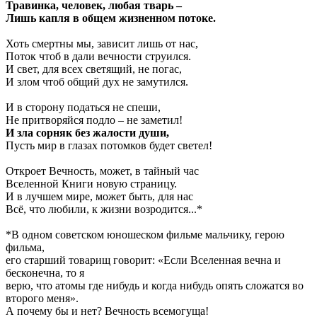
Травинка, человек, любая тварь –
Лишь капля в общем жизненном потоке.
Хоть смертны мы, зависит лишь от нас,
Поток чтоб в дали вечности струился.
И свет, для всех светящий, не погас,
И злом чтоб общий дух не замутился.
И в сторону податься не спеши,
Не притворяйся подло – не заметил!
И зла сорняк без жалости души,
Пусть мир в глазах потомков будет светел!
Откроет Вечность, может, в тайный час
Вселенной Книги новую страницу.
И в лучшем мире, может быть, для нас
Всё, что любили, к жизни возродится...*
*В одном советском юношеском фильме мальчику, герою
фильма,
его старший товарищ говорит: «Если Вселенная вечна и
бесконечна, то я
верю, что атомы где нибудь и когда нибудь опять сложатся во
второго меня».
А почему бы и нет? Вечность всемогуща!