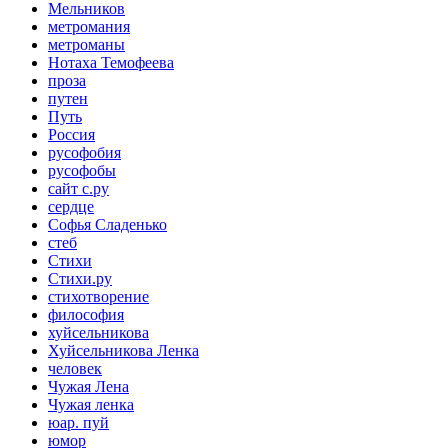
Мельников
метромания
метроманы
Нотаха Темофеева
проза
путен
Путь
Россия
русофобия
русофобы
сайт с.ру
сердце
Софья Сладенько
стеб
Стихи
Стихи.ру
стихотворение
философия
хуйсельникова
Хуйсельникова Ленка
человек
Чужая Лена
Чужая ленка
юар. пуй
юмор