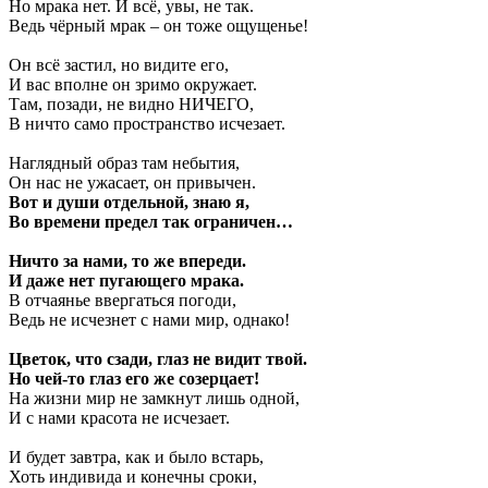
Но мрака нет. И всё, увы, не так.
Ведь чёрный мрак – он тоже ощущенье!
Он всё застил, но видите его,
И вас вполне он зримо окружает.
Там, позади, не видно НИЧЕГО,
В ничто само пространство исчезает.
Наглядный образ там небытия,
Он нас не ужасает, он привычен.
Вот и души отдельной, знаю я,
Во времени предел так ограничен…
Ничто за нами, то же впереди.
И даже нет пугающего мрака.
В отчаянье ввергаться погоди,
Ведь не исчезнет с нами мир, однако!
Цветок, что сзади, глаз не видит твой.
Но чей-то глаз его же созерцает!
На жизни мир не замкнут лишь одной,
И с нами красота не исчезает.
И будет завтра, как и было встарь,
Хоть индивида и конечны сроки,