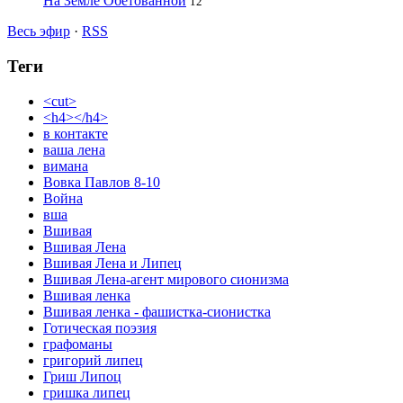
На Земле Обетованной
12
Весь эфир
·
RSS
Теги
<cut>
<h4></h4>
в контакте
ваша лена
вимана
Вовка Павлов 8-10
Война
вша
Вшивая
Вшивая Лена
Вшивая Лена и Липец
Вшивая Лена-агент мирового сионизма
Вшивая ленка
Вшивая ленка - фашистка-сионистка
Готическая поэзия
графоманы
григорий липец
Гриш Липоц
гришка липец