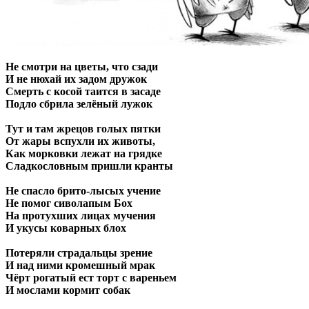
Не смотри на цветы, что сзади
И не нюхай их задом дружок
Смерть с косой таится в засаде
Подло сбрила зелёный лужок
Тут и там жрецов голых пятки
От жары вспухли их животы,
Как морковки лежат на грядке
Сладкословным пришли кранты
Не спасло брито-лысых учение
Не помог сиволапым Бох
На протухших лицах мучения
И укусы коварных блох
Потеряли страдальцы зрение
И над ними кромешный мрак
Чёрт рогатый ест торт с вареньем
И мослами кормит собак