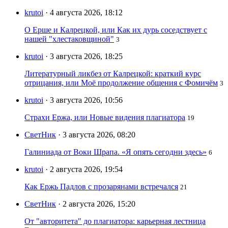
krutoi
· 4 августа 2026, 18:12
О Ерше и Калрецкой, или Как их дурь соседствует с
нашей "хлестаковщиной"
3
krutoi
· 3 августа 2026, 18:25
Литературный ликбез от Калрецкой: краткий курс
отрицания, или Моё продолжение общения с Фомичём
3
krutoi
· 3 августа 2026, 10:56
Страхи Ержа, или Новые видения плагиатора
19
СветНик
· 3 августа 2026, 08:20
Галиниада от Воки Шрапа. «Я опять сегодни здесь»
6
krutoi
· 2 августа 2026, 19:54
Как Ержь Падлов с прозарянами встречался
21
СветНик
· 2 августа 2026, 15:20
От "авторитета" до плагиатора: карьерная лестница