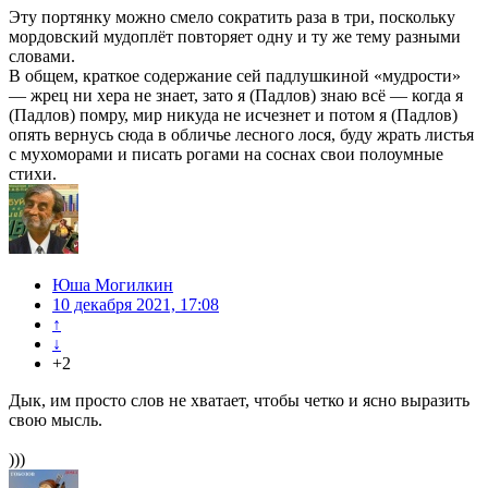
Эту портянку можно смело сократить раза в три, поскольку
мордовский мудоплёт повторяет одну и ту же тему разными
словами.
В общем, краткое содержание сей падлушкиной «мудрости»
— жрец ни хера не знает, зато я (Падлов) знаю всё — когда я
(Падлов) помру, мир никуда не исчезнет и потом я (Падлов)
опять вернусь сюда в обличье лесного лося, буду жрать листья
с мухоморами и писать рогами на соснах свои полоумные
стихи.
Юша Могилкин
10 декабря 2021, 17:08
↑
↓
+2
Дык, им просто слов не хватает, чтобы четко и ясно выразить
свою мысль.
)))