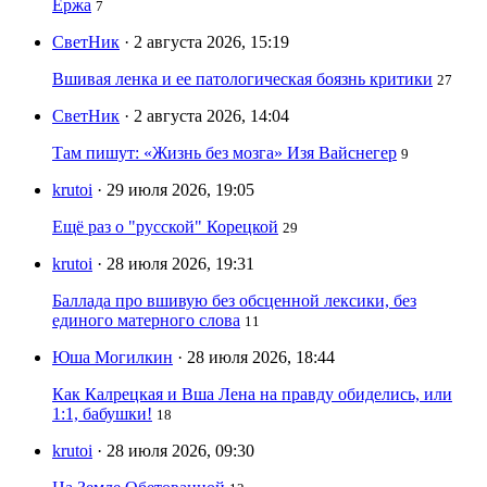
Ержа
7
СветНик
· 2 августа 2026, 15:19
Вшивая ленка и ее патологическая боязнь критики
27
СветНик
· 2 августа 2026, 14:04
Там пишут: «Жизнь без мозга» Изя Вайснегер
9
krutoi
· 29 июля 2026, 19:05
Ещё раз о "русской" Корецкой
29
krutoi
· 28 июля 2026, 19:31
Баллада про вшивую без обсценной лексики, без
единого матерного слова
11
Юша Могилкин
· 28 июля 2026, 18:44
Как Калрецкая и Вша Лена на правду обиделись, или
1:1, бабушки!
18
krutoi
· 28 июля 2026, 09:30