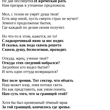
Не дав бессмертия.
И жреческая рать
Нам призрак в утешенье предложила.
Мол, с телом не умрёт душа твоя!
Есть мир иной, пусть смерти страх не мучит!
Земного продолженье бытия,
Где каждый по делам своим получит.
Но что-то в этом, кажется, не то!
Сладкоречивый явно за нос водит.
И сказка, как вода сквозь решето
Сквозь душу, бесполезная, проходит.
Откуда, жрец, учение твоё?
Откуда этих сведений набрался?
Загробное кто видел бытиё?
И хоть один оттуда возвращался?
Вот поле зрения. Тот сектор, что объять
Наш может взор, ловя потоки света.
Но как представить, как умом понять,
Нам суть того, что за границей этой?
Хотя бы был кромешный тёмный мрак
За той границей, кончилось где зренье.