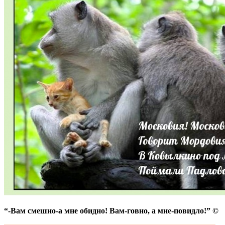
“-Вам смешно-а мне обидно! Вам-говно, а мне-повидло!” ©