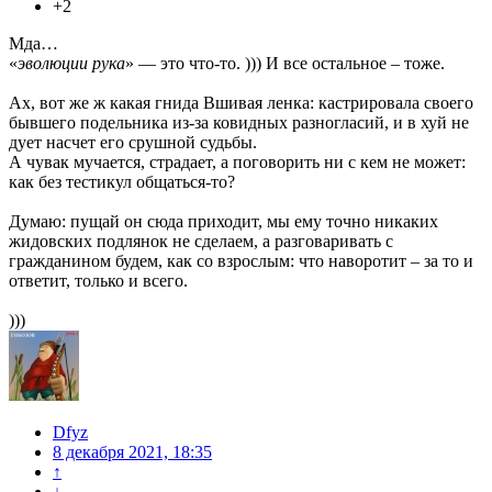
+2
Мда…
«
эволюции рука
» — это что-то. ))) И все остальное – тоже.
Ах, вот же ж какая гнида Вшивая ленка: кастрировала своего
бывшего подельника из-за ковидных разногласий, и в хуй не
дует насчет его срушной судьбы.
А чувак мучается, страдает, а поговорить ни с кем не может:
как без тестикул общаться-то?
Думаю: пущай он сюда приходит, мы ему точно никаких
жидовских подлянок не сделаем, а разговаривать с
гражданином будем, как со взрослым: что наворотит – за то и
ответит, только и всего.
)))
Dfyz
8 декабря 2021, 18:35
↑
↓