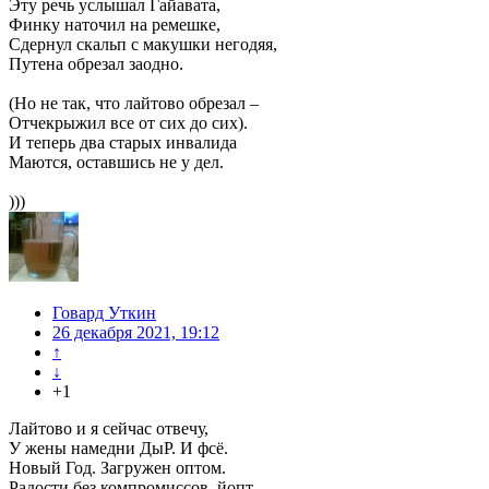
Эту речь услышал Гайавата,
Финку наточил на ремешке,
Сдернул скальп с макушки негодяя,
Путена обрезал заодно.
(Но не так, что лайтово обрезал –
Отчекрыжил все от сих до сих).
И теперь два старых инвалида
Маются, оставшись не у дел.
)))
Говард Уткин
26 декабря 2021, 19:12
↑
↓
+1
Лайтово и я сейчас отвечу,
У жены намедни ДыР. И фсё.
Новый Год. Загружен оптом.
Радости без компромиссов, йопт.