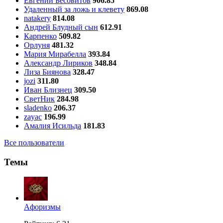
Евгений Бесовитов
906.85
Удаленный за ложь и клевету
869.08
natakery
814.08
Андрей Блудный сын
612.91
Карпенко
509.82
Орлуня
481.32
Мария Мирабелла
393.84
Александр Лириков
348.84
Лиза Биянова
328.47
jozi
311.80
Иван Близнец
309.50
СветНик
284.98
sladenko
206.37
zayac
196.99
Амалия Исильда
181.83
Все пользователи
Темы
Aфоризмы