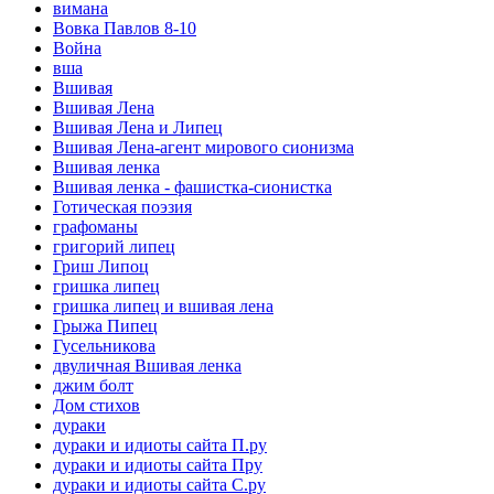
вимана
Вовка Павлов 8-10
Война
вша
Вшивая
Вшивая Лена
Вшивая Лена и Липец
Вшивая Лена-агент мирового сионизма
Вшивая ленка
Вшивая ленка - фашистка-сионистка
Готическая поэзия
графоманы
григорий липец
Гриш Липоц
гришка липец
гришка липец и вшивая лена
Грыжа Пипец
Гусельникова
двуличная Вшивая ленка
джим болт
Дом стихов
дураки
дураки и идиоты сайта П.ру
дураки и идиоты сайта Пру
дураки и идиоты сайта С.ру