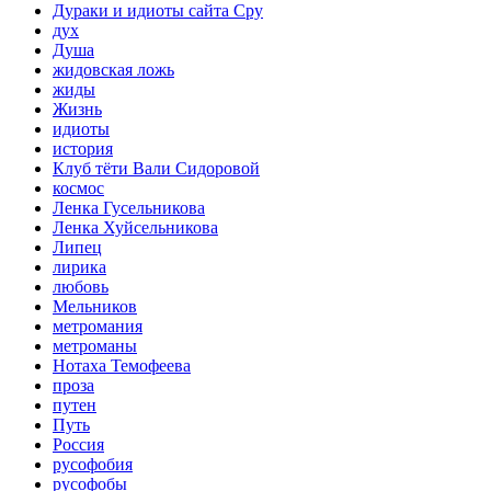
Дураки и идиоты сайта Сру
дух
Душа
жидовская ложь
жиды
Жизнь
идиоты
история
Клуб тёти Вали Сидоровой
космос
Ленка Гусельникова
Ленка Хуйсельникова
Липец
лирика
любовь
Мельников
метромания
метроманы
Нотаха Темофеева
проза
путен
Путь
Россия
русофобия
русофобы