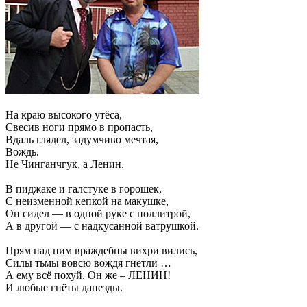
На краю высокого утёса,
Свесив ноги прямо в пропасть,
Вдаль глядел, задумчиво мечтая,
Вождь.
Не Чинганчгук, а Ленин.
В пиджаке и галстуке в горошек,
С неизменной кепкой на макушке,
Он сидел — в одной руке с поллитрой,
А в другой — с надкусанной ватрушкой.
Прям над ним враждебны вихри вились,
Силы тьмы вовсю вождя гнетли …
А ему всё похуй. Он же – ЛЕНИН!
И любые гнёты дапезды.