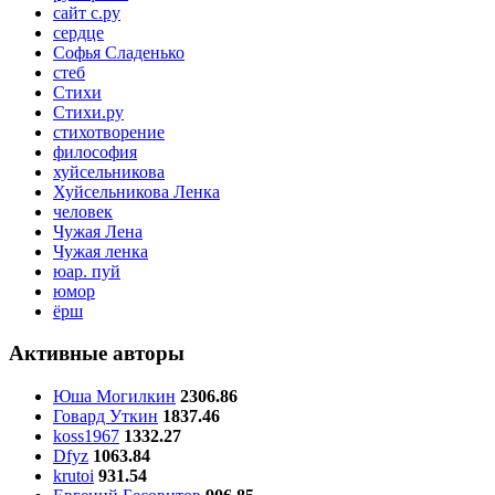
сайт с.ру
сердце
Софья Сладенько
стеб
Стихи
Стихи.ру
стихотворение
философия
хуйсельникова
Хуйсельникова Ленка
человек
Чужая Лена
Чужая ленка
юар. пуй
юмор
ёрш
Активные авторы
Юша Могилкин
2306.86
Говард Уткин
1837.46
koss1967
1332.27
Dfyz
1063.84
krutoi
931.54