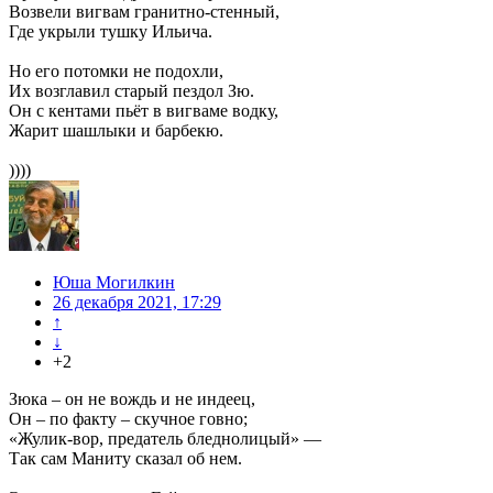
Возвели вигвам гранитно-стенный,
Где укрыли тушку Ильича.
Но его потомки не подохли,
Их возглавил старый пездол Зю.
Он с кентами пьёт в вигваме водку,
Жарит шашлыки и барбекю.
))))
Юша Могилкин
26 декабря 2021, 17:29
↑
↓
+2
Зюка – он не вождь и не индеец,
Он – по факту – скучное говно;
«Жулик-вор, предатель бледнолицый» —
Так сам Маниту сказал об нем.