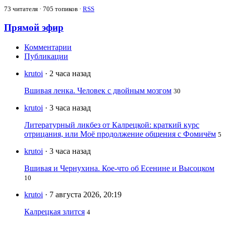
73
читателя · 705 топиков ·
RSS
Прямой эфир
Комментарии
Публикации
krutoi
· 2 часа назад
Вшивая ленка. Человек с двойным мозгом
30
krutoi
· 3 часа назад
Литературный ликбез от Калрецкой: краткий курс
отрицания, или Моё продолжение общения с Фомичём
5
krutoi
· 3 часа назад
Вшивая и Чернухина. Кое-что об Есенине и Высоцком
10
krutoi
· 7 августа 2026, 20:19
Калрецкая злится
4