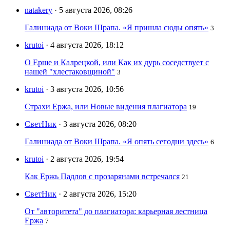
natakery
· 5 августа 2026, 08:26
Галиниада от Воки Шрапа. «Я пришла сюды опять»
3
krutoi
· 4 августа 2026, 18:12
О Ерше и Калрецкой, или Как их дурь соседствует с
нашей "хлестаковщиной"
3
krutoi
· 3 августа 2026, 10:56
Страхи Ержа, или Новые видения плагиатора
19
СветНик
· 3 августа 2026, 08:20
Галиниада от Воки Шрапа. «Я опять сегодни здесь»
6
krutoi
· 2 августа 2026, 19:54
Как Ержь Падлов с прозарянами встречался
21
СветНик
· 2 августа 2026, 15:20
От "авторитета" до плагиатора: карьерная лестница
Ержа
7