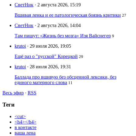
СветНик
· 2 августа 2026, 15:19
Вшивая ленка и ее патологическая боязнь критики
27
СветНик
· 2 августа 2026, 14:04
Там пишут: «Жизнь без мозга» Изя Вайснегер
9
krutoi
· 29 июля 2026, 19:05
Ещё раз о "русской" Корецкой
29
krutoi
· 28 июля 2026, 19:31
Баллада про вшивую без обсценной лексики, без
единого матерного слова
11
Весь эфир
·
RSS
Теги
<cut>
<h4></h4>
в контакте
ваша лена