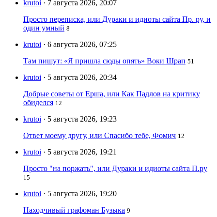
krutoi
· 7 августа 2026, 20:07
Просто переписка, или Дураки и идиоты сайта Пр. ру, и
один умный
8
krutoi
· 6 августа 2026, 07:25
Там пишут: «Я пришла сюды опять» Воки Шрап
51
krutoi
· 5 августа 2026, 20:34
Добрые советы от Ерша, или Как Падлов на критику
обиделся
12
krutoi
· 5 августа 2026, 19:23
Ответ моему другу, или Спасибо тебе, Фомич
12
krutoi
· 5 августа 2026, 19:21
Просто "на поржать", или Дураки и идиоты сайта П.ру
15
krutoi
· 5 августа 2026, 19:20
Находчивый графоман Бузыка
9