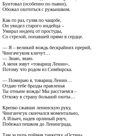
Бунтовал (особенно по пьяни),
Обожал охотиться с ружьишком.
Как-то раз, гуляя по чащобе,
Он увидел старого индейца –
Умирал индеец от простуды,
Со стрелой, попавшей прямо в сердце.
— Я – великий вождь бескрайних прерий,
Чингачгуком кличут…
— Знаю, знаю.
А меня зовут «товарищ Ленин»,
Потому что родом из Симбирска.
— Помираю я, товарищ Ленин…
Отдаю тебе бразды правленья
Ты отныне вождь! Мы расстаемся –
Отхожу в страну большой охоты…
Крепко сжавши ленинскую руку,
Чинганчгук скончался моментально,
А Ильич, надев орлиный роуч,
Побежал пешком до Ленинграда,
Там за рупь поймав танкетку «Остин»,