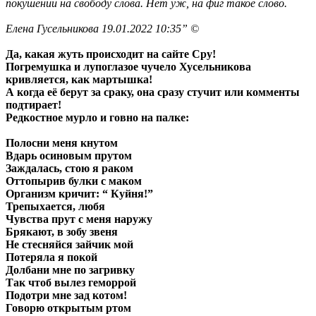
покушении на свободу слова. Нет уж, на фиг такое слово.
Елена Гусельникова 19.01.2022 10:35” ©
Да, какая жуть происходит на сайте Сру!
Погремушка и лупоглазое чучело Хусельникова
кривляется, как мартышка!
А когда её берут за сраку, она сразу стучит или комменты
подтирает!
Редкостное мурло и говно на палке:
Полосни меня кнутом
Вдарь осиновым прутом
Заждалась, стою я раком
Оттопырив булки с маком
Организм кричит: “ Куйня!”
Трепыхается, любя
Чувства прут с меня наружу
Брякают, в зобу звеня
Не стесняйся зайчик мой
Потеряла я покой
Долбани мне по загривку
Так чтоб вылез геморрой
Подотри мне зад котом!
Говорю открытым ртом