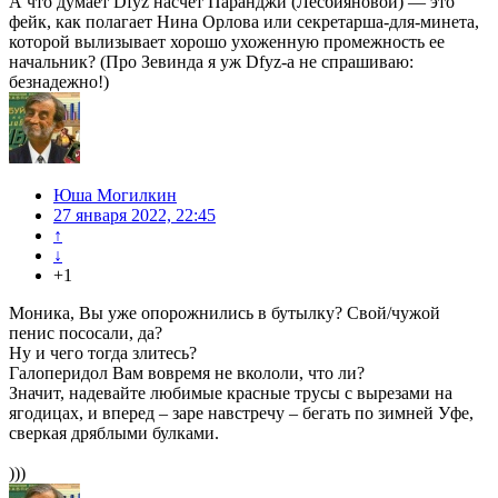
А что думает Dfyz насчёт Паранджи (Лесбияновой) — это
фейк, как полагает Нина Орлова или секретарша-для-минета,
которой вылизывает хорошо ухоженную промежность ее
начальник? (Про Зевинда я уж Dfyz-a не спрашиваю:
безнадежно!)
Юша Могилкин
27 января 2022, 22:45
↑
↓
+1
Моника, Вы уже опорожнились в бутылку? Свой/чужой
пенис пососали, да?
Ну и чего тогда злитесь?
Галоперидол Вам вовремя не вкололи, что ли?
Значит, надевайте любимые красные трусы с вырезами на
ягодицах, и вперед – заре навстречу – бегать по зимней Уфе,
сверкая дряблыми булками.
)))