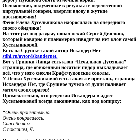
Осложнения, полученные в результате перенесенной
виртуальной гонореи, ввергли вдову в жуткие
противоречия!
Фейк Елена Хусельникова набросилась на очередного
своего обидчика!
На этот раз под раздачу попал некий Сергей Дволков,
который коварно и планомерно изводит на нет клон самой
Хусельниковой.
Есть на Срушке такой автор Искандер Нет
stihi.ru/avtor/iskandernet.
Вот у Гришки Липца есть клон “Печальная Дусенька”
страница, где обиженный носатый пидор выкладывает
всё, что у него снесли Крафтчуковские соколы.
У Ленки Хусельниковой есть такая же пристань, страница
Искандера Нет, где Срушное чучело от души поливает
матом своих врагов!
Примечательно, что рецензии Искандера в адрес
Хусельниковой всегда лаконичны, как под копирку:
“Очень пронзительно.
Очень понравилось.
Спасибо вам.
С поклоном, Я.