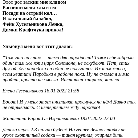
Этот рот заткни мне кляпом
Распиши меня хлыстом
Посади на острый кол…
Я кагальный балабол,
Фейк Хусельникова Ленка,
Димки Крафтчука прикол!
Улыбнул меня вот этот диалог:
“Там что ни стих — тема для пародиста! Тоже себе забрала
один: там же копи царя Соломона, не оскудеют. Нет, стих
другой, две пародьки на один не получатся. Их там много,
всем хватит! Пародька в работе пока. Ну не смогла я мимо
пройти, просто не смогла. Инстинкт хищника, что ли.
Елена Гусельникова 18.01.2022 21:58
Вооот! И у меня этот инстинкт проснулся на нём! Давно так
не отрывалась. С нетерпением жду пародию!
Жаннетта Барон-Оз Израильтянка 18.01.2022 22:00
Денька через 2-3 точно будет! На гениев делаю стойку не
хуже охотничьей собаки — такая крупная, жирная дичь.