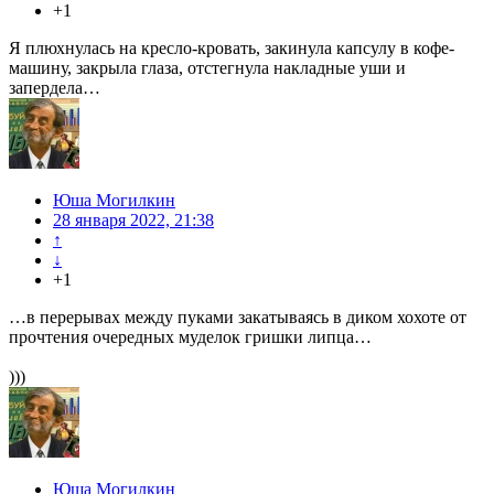
+1
Я плюхнулась на кресло-кровать, закинула капсулу в кофе-
машину, закрыла глаза, отстегнула накладные уши и
запердела…
Юша Могилкин
28 января 2022, 21:38
↑
↓
+1
…в перерывах между пуками закатываясь в диком хохоте от
прочтения очередных муделок гришки липца…
)))
Юша Могилкин