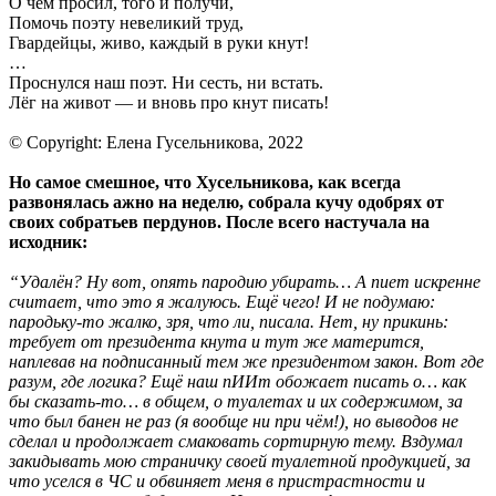
О чём просил, того и получи,
Помочь поэту невеликий труд,
Гвардейцы, живо, каждый в руки кнут!
…
Проснулся наш поэт. Ни сесть, ни встать.
Лёг на живот — и вновь про кнут писать!
© Copyright: Елена Гусельникова, 2022
Но самое смешное, что Хусельникова, как всегда
развонялась ажно на неделю, собрала кучу одобрях от
своих собратьев пердунов. После всего настучала на
исходник:
“Удалён? Ну вот, опять пародию убирать… А пиет искренне
считает, что это я жалуюсь. Ещё чего! И не подумаю:
пародьку-то жалко, зря, что ли, писала. Нет, ну прикинь:
требует от президента кнута и тут же матерится,
наплевав на подписанный тем же президентом закон. Вот где
разум, где логика? Ещё наш пИИт обожает писать о… как
бы сказать-то… в общем, о туалетах и их содержимом, за
что был банен не раз (я вообще ни при чём!), но выводов не
сделал и продолжает смаковать сортирную тему. Вздумал
закидывать мою страничку своей туалетной продукцией, за
что уселся в ЧС и обвиняет меня в пристрастности и