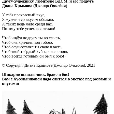
Другу-художнику, любителю БДСМ, и его подруге
Диана Крымова (Джопдо Очкебия)
У тебя прекрасный вкус,
Я мужчин со вкусом обожаю.
А таких ведь мало среди вас,
Потому тебе успехов я желаю!
Чтоб ип@л подругу ты во сласть,
Чтоб она кричала под тобою,
Чтоб осуществлял ты свою власть,
Чтоб твой твёрдый kvй как кол стоял,
Чтоб всегда готовым он был к бою!)
© Copyright: Диана Крымова(Джопдо Очкебия), 2021
Шикарно шашлычник, браво и бис!
Вам с Хусельниковой надо слиться в экстазе под розгами и
кнутами: