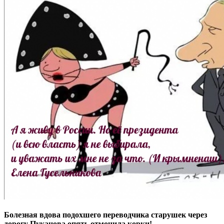
Болезная вдова подохшего переводчика старушек через
дорогу Пуканова опять отмочила корки!