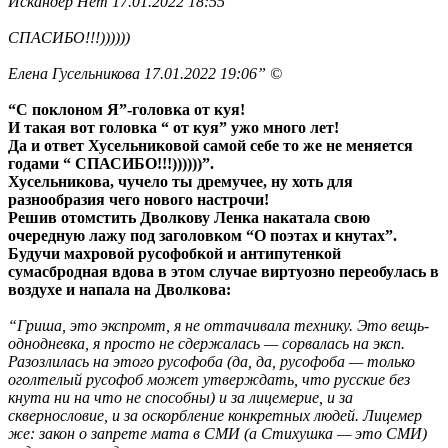
Искандер Нет 17.01.2022 18:55
СПАСИБО!!!))))))
Елена Гусельникова 17.01.2022 19:06” ©
“С поклоном Я”-головка от куя!
И такая вот головка “ от куя” ужо много лет!
Да и ответ Хусельниковой самой себе то же не меняется
годами “ СПАСИБО!!!))))))”.
Хусельникова, чучело ты дремучее, ну хоть для
разнообразия чего нового настрочи!
Решив отомстить Дволкову Ленка накатала свою
очередную лажу под заголовком “О поэтах и кнутах”.
Будучи махровой русофобкой и антипутенкой
сумасбродная вдова в этом случае виртуозно переобулась в
воздухе и напала на Дволкова:
“Гриша, это экспромт, я не оттачивала технику. Это вещь-
однодневка, я просто не сдержалась — сорвалась на эксп.
Разозлилась на этого русофоба (да, да, русофоба — только
оголтелый русофоб может утверждать, что русские без
кнута ни на что не способны) и за лицемерие, и за
сквернословие, и за оскорбление конкретных людей. Лицемер
же: закон о запрете мата в СМИ (а Стихушка — это СМИ)