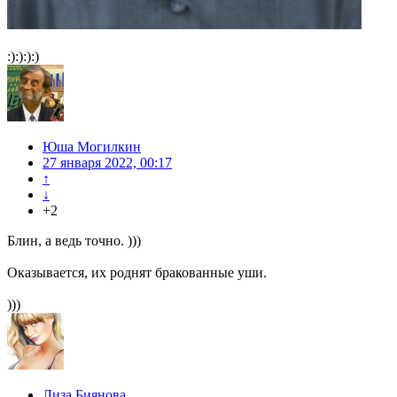
:):):):)
Юша Могилкин
27 января 2022, 00:17
↑
↓
+2
Блин, а ведь точно. )))
Оказывается, их роднят бракованные уши.
)))
Лиза Биянова