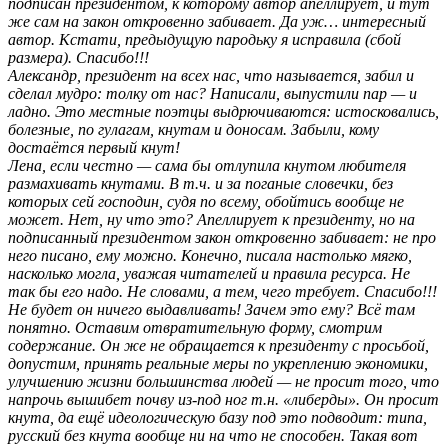
подписан президентом, к которому автор апеллирует, и тут
же сам на закон откровенно забивает. Да уж… интересный
автор. Кстати, предыдущую пародьку я исправила (сбой
размера). Спасибо!!!
Александр, президент на всех нас, что называется, забил и
сделал мудро: толку от нас? Написали, выпустили пар — и
ладно. Это местные поэтцы выдрючиваются: истосковались,
болезные, по гулагам, кнутам и доносам. Забыли, кому
достаётся первый кнут!
Лена, если честно — сама бы отлупила кнутом любителя
размахивать кнутами. В т.ч. и за поганые словечки, без
которых сей господин, судя по всему, обойтись вообще не
может. Нет, ну что это? Апеллирует к президенту, но на
подписанный президентом закон откровенно забивает: не про
него писано, ему можно. Конечно, писала настолько мягко,
насколько могла, уважая читателей и правила ресурса. Не
так бы его надо. Не словами, а тем, чего требует. Спасибо!!!
Не будет он ничего выдавливать! Зачем это ему? Всё там
понятно. Оставим отвратительную форму, смотрим
содержание. Он же не обращается к президенту с просьбой,
допустим, принять реальные меры по укреплению экономики,
улучшению жизни большинства людей — не просит того, что
напрочь вышибет почву из-под ног т.н. «либерды». Он просит
кнута, да ещё идеологическую базу под это подводит: типа,
русский без кнута вообще ни на что не способен. Такая вот