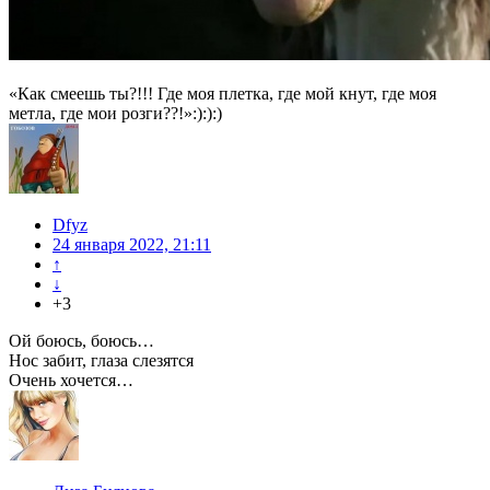
«Как смеешь ты?!!! Где моя плетка, где мой кнут, где моя
метла, где мои розги??!»:):):)
Dfyz
24 января 2022, 21:11
↑
↓
+3
Ой боюсь, боюсь…
Нос забит, глаза слезятся
Очень хочется…