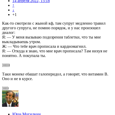
14 апреля 2022, 15:18
↑
↓
+1
Как-то смотрели с жыной кф, там супруг медленно травил
другого супруга, не помню порядок, и у нас произошел
диалог:
Я: — У меня вызываю подозрения таблетки, что ты мне
выкладываешь утром.
Ж: — Что тебе врач прописала и кардиомагнил.
Я: — Откуда я знаю, что мне врач прописала? Там нихуя не
понятно. А покупала ты.
))))))
Таки монеке ебашат галоперидол, а говорят, что витамин В.
Оно и не в курсе.
)))))
Юша Могилкин