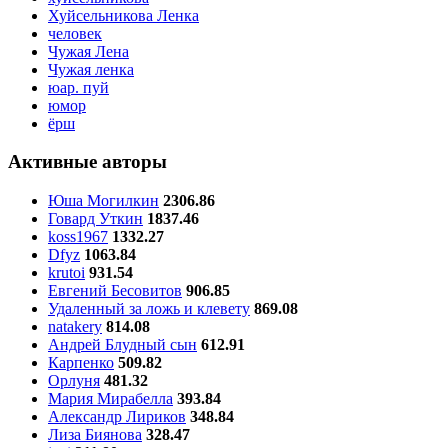
Хуйсельникова Ленка
человек
Чужая Лена
Чужая ленка
юар. пуй
юмор
ёрш
Активные авторы
Юша Могилкин
2306.86
Говард Уткин
1837.46
koss1967
1332.27
Dfyz
1063.84
krutoi
931.54
Евгений Бесовитов
906.85
Удаленный за ложь и клевету
869.08
natakery
814.08
Андрей Блудный сын
612.91
Карпенко
509.82
Орлуня
481.32
Мария Мирабелла
393.84
Александр Лириков
348.84
Лиза Биянова
328.47