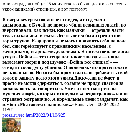
многострадальной (> 25 моих текстов были до этого снесены
укро-нациками) страницы, а вот поэтому:
"
Я вчера вечером посмотрела видео, что сделали
кадыровцы с Бучей, не просто убили невинных людей, но
зверствовали, как психи, как маньяки — отрезали части
тела, выкалывали глаза. Десять детей были среди этой
горы трупов. Кадыровцы не могут проявить себя на поле
боя, они геройствуют с гражданским населением, с
женщинами, стариками, девочками. Я потом ночь не могла
уснуть. Война — это всегда вот такие эпизоды — когда
вылезают звери и под шумок: «Война все спишет!» —
отводят свою душу убийцы. Я понимаю, что протестовать
нельзя, опасно. Но хотя бы промолчать, не добавлять свой
голос в защиту всего этого ужаса.Дискуссии не будет, я
просто не могла сдержаться, больше не приду, спасибо за
возможность выговориться. Уже сил нет смотреть на
мучения людей, которых втянули в «спецоперацию» и они
страдают безгранично. А нормальные люди талдычат, как
зомби: «Мы воюем с нациками...
»Ваша Лена 09.04.2022
11:57
proza.ru/rec.html?2022/04/10/925