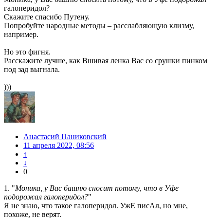
галоперидол?
Скажите спасибо Путену.
Попробуйте народные методы – расслабляющую клизму,
например.
Но это фигня.
Расскажите лучше, как Вшивая ленка Вас со срушки пинком
под зад выгнала.
)))
Анастасий Паниковский
11 апреля 2022, 08:56
↑
↓
0
1. "
Моника, у Вас башню сносит потому, что в Уфе
подорожал галоперидол?
"
Я не знаю, что такое галоперидол. УжЕ писАл, но мне,
похоже, не верят.