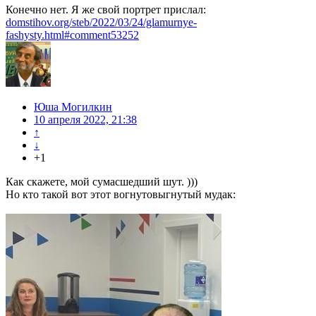
Конечно нет. Я же свой портрет прислал:
domstihov.org/steb/2022/03/24/glamurnye-
fashysty.html#comment53252
Юша Могилкин
10 апреля 2022, 21:38
↑
↓
+1
Как скажете, мой сумасшедший шут. )))
Но кто такой вот этот вогнутовыгнутый мудак: