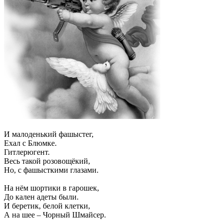
И малоденький фашыстег,
Ехал с Блюмке.
Гитлерюгент.
Весь такой розовощёкий,
Но, с фашысткими глазами.
На нём шортики в гарошек,
До кален адеты были.
И беретик, белой клетки,
А на шее – Чорный Шмайсер.