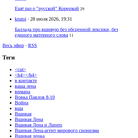
Ещё раз о "русской" Корецкой
29
krutoi
· 28 июля 2026, 19:31
Баллада про вшивую без обсценной лексики, без
единого матерного слова
11
Весь эфир
·
RSS
Теги
<cut>
<h4></h4>
в контакте
ваша лена
вимана
Вовка Павлов 8-10
Война
вша
Вшивая
Вшивая Лена
Вшивая Лена и Липец
Вшивая Лена-агент мирового сионизма
Вшивая ленка