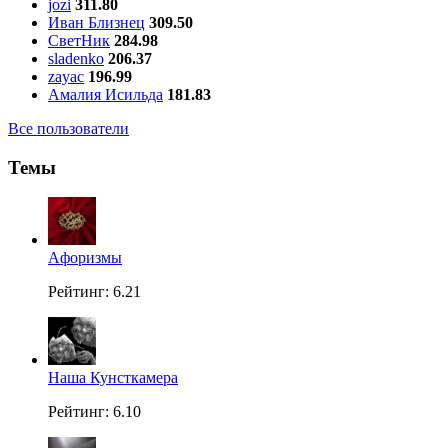
jozi
311.80
Иван Близнец
309.50
СветНик
284.98
sladenko
206.37
zayac
196.99
Амалия Исильда
181.83
Все пользователи
Темы
Aфоризмы
Рейтинг: 6.21
Наша Кунсткамера
Рейтинг: 6.10