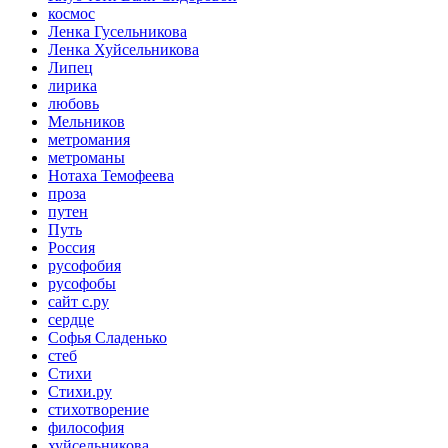
космос
Ленка Гусельникова
Ленка Хуйсельникова
Липец
лирика
любовь
Мельников
метромания
метроманы
Нотаха Темофеева
проза
путен
Путь
Россия
русофобия
русофобы
сайт с.ру
сердце
Софья Сладенько
стеб
Стихи
Стихи.ру
стихотворение
философия
хуйсельникова