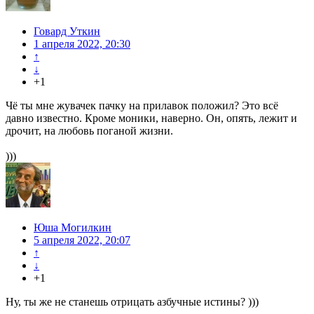
Говард Уткин
1 апреля 2022, 20:30
↑
↓
+1
Чё ты мне жувачек пачку на прилавок положил? Это всё
давно известно. Кроме моники, наверно. Он, опять, лежит и
дрочит, на любовь поганой жизни.
)))
Юша Могилкин
5 апреля 2022, 20:07
↑
↓
+1
Ну, ты же не станешь отрицать азбучные истины? )))