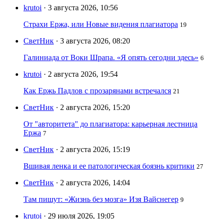
krutoi
· 3 августа 2026, 10:56
Страхи Ержа, или Новые видения плагиатора
19
СветНик
· 3 августа 2026, 08:20
Галиниада от Воки Шрапа. «Я опять сегодни здесь»
6
krutoi
· 2 августа 2026, 19:54
Как Ержь Падлов с прозарянами встречался
21
СветНик
· 2 августа 2026, 15:20
От "авторитета" до плагиатора: карьерная лестница
Ержа
7
СветНик
· 2 августа 2026, 15:19
Вшивая ленка и ее патологическая боязнь критики
27
СветНик
· 2 августа 2026, 14:04
Там пишут: «Жизнь без мозга» Изя Вайснегер
9
krutoi
· 29 июля 2026, 19:05