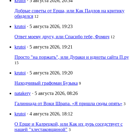
krutoi
· 5 августа 2026, 20:34
Добрые советы от Ерша, или Как Падлов на критику
обиделся
12
krutoi
· 5 августа 2026, 19:23
Ответ моему другу, или Спасибо тебе, Фомич
12
krutoi
· 5 августа 2026, 19:21
Просто "на поржать", или Дураки и идиоты сайта П.ру
15
krutoi
· 5 августа 2026, 19:20
Находчивый графоман Бузыка
9
natakery
· 5 августа 2026, 08:26
Галиниада от Воки Шрапа. «Я пришла сюды опять»
3
krutoi
· 4 августа 2026, 18:12
О Ерше и Калрецкой, или Как их дурь соседствует с
нашей "хлестаковщиной"
3