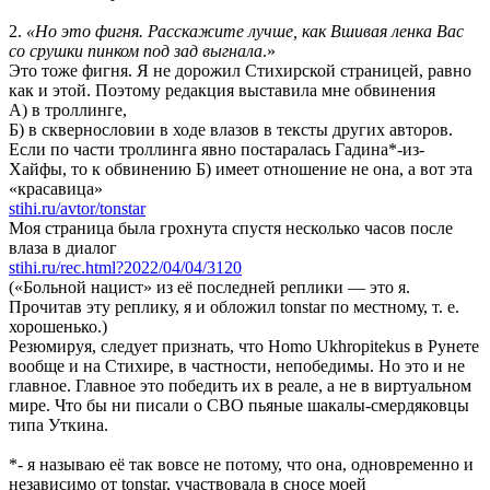
2.
«Но это фигня. Расскажите лучше, как Вшивая ленка Вас
со срушки пинком под зад выгнала
.»
Это тоже фигня. Я не дорожил Стихирской страницей, равно
как и этой. Поэтому редакция выставила мне обвинения
А) в троллинге,
Б) в сквернословии в ходе влазов в тексты других авторов.
Если по части троллинга явно постаралась Гадина*-из-
Хайфы, то к обвинению Б) имеет отношение не она, а вот эта
«красавица»
stihi.ru/avtor/tonstar
Моя страница была грохнута спустя несколько часов после
влаза в диалог
stihi.ru/rec.html?2022/04/04/3120
(«Больной нацист» из её последней реплики — это я.
Прочитав эту реплику, я и обложил tonstar по местному, т. е.
хорошенько.)
Резюмируя, следует признать, что Homo Ukhropitekus в Рунете
вообще и на Стихире, в частности, непобедимы. Но это и не
главное. Главное это победить их в реале, а не в виртуальном
мире. Что бы ни писали о СВО пьяные шакалы-смердяковцы
типа Уткина.
*- я называю её так вовсе не потому, что она, одновременно и
независимо от tonstar, участвовала в сносе моей