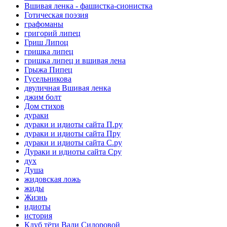
Вшивая ленка - фашистка-сионистка
Готическая поэзия
графоманы
григорий липец
Гриш Липоц
гришка липец
гришка липец и вшивая лена
Грыжа Пипец
Гусельникова
двуличная Вшивая ленка
джим болт
Дом стихов
дураки
дураки и идиоты сайта П.ру
дураки и идиоты сайта Пру
дураки и идиоты сайта С.ру
Дураки и идиоты сайта Сру
дух
Душа
жидовская ложь
жиды
Жизнь
идиоты
история
Клуб тёти Вали Сидоровой