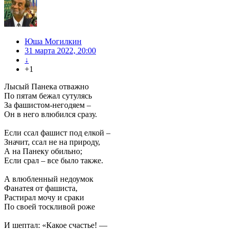
Юша Могилкин
31 марта 2022, 20:00
↓
+1
Лысый Панека отважно
По пятам бежал сутулясь
За фашистом-негодяем –
Он в него влюбился сразу.
Если ссал фашист под елкой –
Значит, ссал не на природу,
А на Панеку обильно;
Если срал – все было также.
А влюбленный недоумок
Фанатея от фашиста,
Растирал мочу и сраки
По своей тоскливой роже
И шептал: «Какое счастье! —