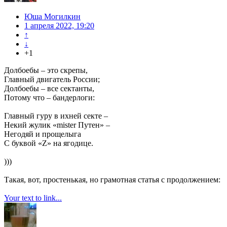
Юша Могилкин
1 апреля 2022, 19:20
↑
↓
+1
Долбоебы – это скрепы,
Главный двигатель России;
Долбоебы – все сектанты,
Потому что – бандерлоги:
Главный гуру в ихней секте –
Некий жулик «mister Путен» –
Негодяй и прощелыга
С буквой «Z» на ягодице.
)))
Такая, вот, простенькая, но грамотная статья с продолжением:
Your text to link...