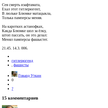
Сея смерть изафтамата,
Ехал этот гитлерюгент,
В люльке Блюмке матацыкла,
Толька памперсы меняя.
На каротких астанофках,
Какда Блюмке шол за ёлку,
штоп пассать, он это делал:
Менял памперсы фашыстег.
21.45. 14.3. 006.
гитлерюгенд
,
фашисты
Говард Уткин
0
?
15
комментариев