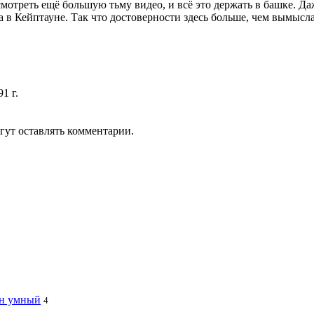
тсмотреть ещё большую тьму видео, и всё это держать в башке. 
 в Кейптауне. Так что достоверности здесь больше, чем вымысла
1 г.
гут оставлять комментарии.
ин умный
4