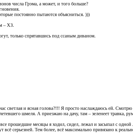
нов числа Грэма, а может, и того больше?
мгновения.
торые постоянно пытаются объясниться. )))
м – ХЗ.
огут, только спрятавшись под ссаным диваном.
час светлая и ясная голова?!!! Я просто наслаждаюсь ей. Смотрю
летевшего шмеля. А приезжаю на дачу, там – зеленеет травка, р
 все прошедшие месяцы я ходил, сидел, лежал и засыпал с одно
 всё серьезней. Тем более, всё максимально привязано к реально