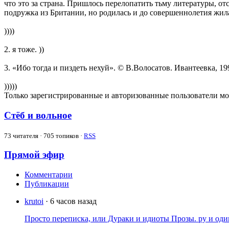
что это за страна. Пришлось перелопатить тьму литературы, о
подружка из Британии, но родилась и до совершеннолетия жила
))))
2. я тоже. ))
3. «Ибо тогда и пиздеть нехуй». © В.Волосатов. Ивантеевка, 199
)))))
Только зарегистрированные и авторизованные пользователи мо
Стёб и вольное
73
читателя · 705 топиков ·
RSS
Прямой эфир
Комментарии
Публикации
krutoi
· 6 часов назад
Просто переписка, или Дураки и идиоты Прозы. ру и од