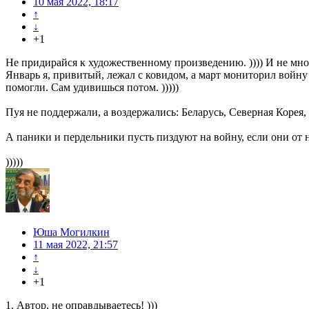
10 мая 2022, 18:17
↑
↓
+1
Не придирайся к художественному произведению. )))) И не много
Январь я, привитый, лежал с ковидом, а март мониторил войну
помогли. Сам удивишься потом. )))))
Пуя не поддержали, а воздержались: Беларусь, Северная Корея, С
А паники и пердельники пусть пиздуют на войну, если они от н
)))))
Юша Могилкин
11 мая 2022, 21:57
↑
↓
+1
1. Автор, не оправдываетесь! )))