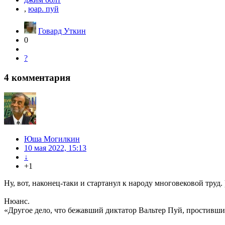
,
юар. пуй
Говард Уткин
0
?
4
комментария
Юша Могилкин
10 мая 2022, 15:13
↓
+1
Ну, вот, наконец-таки и стартанул к народу многовековой труд. 
Нюанс.
«Другое дело, что бежавший диктатор Вальтер Пуй, простивш