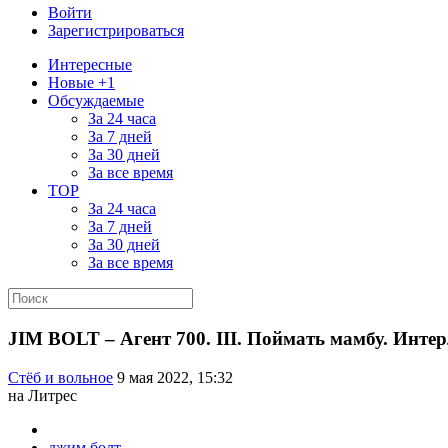
Войти
Зарегистрироваться
Интересные
Новые +1
Обсуждаемые
За 24 часа
За 7 дней
За 30 дней
За все время
TOP
За 24 часа
За 7 дней
За 30 дней
За все время
JIM BOLT – Агент 700. III. Поймать мамбу. Интер
Стёб и вольное
9 мая 2022, 15:32
на Литрес
джим болт