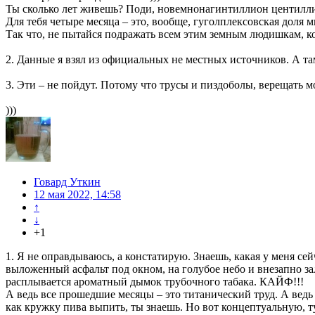
Ты сколько лет живешь? Поди, новемнонагинтиллион центиллио
Для тебя четыре месяца – это, вообще, гуголплексовская доля 
Так что, не пытайся подражать всем этим земным людишкам, ко
2. Данные я взял из официальных не местных источников. А та
3. Эти – не пойдут. Потому что трусы и пиздоболы, верещать м
)))
Говард Уткин
12 мая 2022, 14:58
↑
↓
+1
1. Я не оправдываюсь, а констатирую. Знаешь, какая у меня сей
выложенный асфальт под окном, на голубое небо и внезапно за
расплывается ароматный дымок трубочного табака. КАЙФ!!!
А ведь все прошедшие месяцы – это титанический труд. А ведь
как кружку пива выпить, ты знаешь. Но вот концептуальную, тут