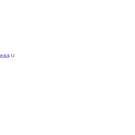
делся
12