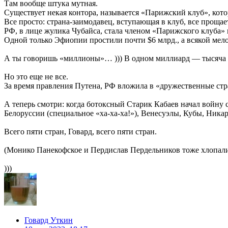
Там вообще штука мутная.
Существует некая контора, называется «Парижский клуб», кото
Все просто: страна-заимодавец, вступающая в клуб, все прощает
РФ, в лице жулика Чубайса, стала членом «Парижского клуба» в 
Одной только Эфиопии простили почти $6 млрд., а всякой мело
А ты говоришь «миллионы»… ))) В одном миллиард — тысяча м
Но это еще не все.
За время правления Путена, РФ вложила в «дружественные стр
А теперь смотри: когда ботоксный Старик Кабаев начал войну 
Белоруссии (специальное «ха-ха-ха!»), Венесуэлы, Кубы, Никар
Всего пяти стран, Говард, всего пяти стран.
(Монико Панекофское и Пердислав Пердельников тоже хлопали в 
)))
Говард Уткин