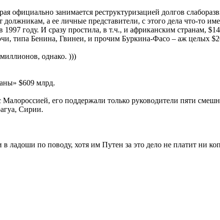
рая официально занимается реструктуризацией долгов слаборазв
 должникам, а ее личные представители, с этого дела что-то име
1997 году. И сразу простила, в т.ч., и африканским странам, $1
чи, типа Бенина, Гвинеи, и прочим Буркина-Фасо – аж целых $2
иллионов, однако. )))
аны» $609 млрд.
с Малороссией, его поддержали только руководители пяти смешн
агуа, Сирии.
ладоши по поводу, хотя им Путен за это дело не платит ни копе