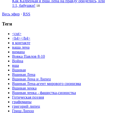
Как Калрецкая и Вша Лена на правду обиделись, или
1:1, бабушки!
18
Весь эфир
·
RSS
Теги
<cut>
<h4></h4>
в контакте
ваша лена
вимана
Вовка Павлов 8-10
Война
вша
Вшивая
Вшивая Лена
Вшивая Лена и Липец
Вшивая Лена-агент мирового сионизма
Вшивая ленка
Вшивая ленка - фашистка-сионистка
Готическая поэзия
графоманы
григорий липец
Гриш Липоц