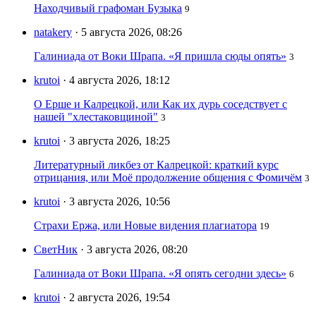
Находчивый графоман Бузыка
9
natakery
· 5 августа 2026, 08:26
Галиниада от Воки Шрапа. «Я пришла сюды опять»
3
krutoi
· 4 августа 2026, 18:12
О Ерше и Калрецкой, или Как их дурь соседствует с
нашей "хлестаковщиной"
3
krutoi
· 3 августа 2026, 18:25
Литературный ликбез от Калрецкой: краткий курс
отрицания, или Моё продолжение общения с Фомичём
3
krutoi
· 3 августа 2026, 10:56
Страхи Ержа, или Новые видения плагиатора
19
СветНик
· 3 августа 2026, 08:20
Галиниада от Воки Шрапа. «Я опять сегодни здесь»
6
krutoi
· 2 августа 2026, 19:54