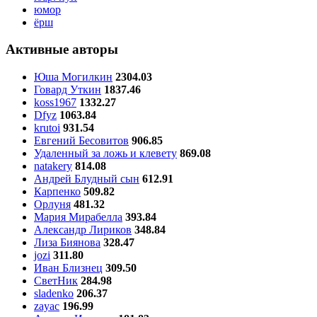
юмор
ёрш
Активные авторы
Юша Могилкин
2304.03
Говард Уткин
1837.46
koss1967
1332.27
Dfyz
1063.84
krutoi
931.54
Евгений Бесовитов
906.85
Удаленный за ложь и клевету
869.08
natakery
814.08
Андрей Блудный сын
612.91
Карпенко
509.82
Орлуня
481.32
Мария Мирабелла
393.84
Александр Лириков
348.84
Лиза Биянова
328.47
jozi
311.80
Иван Близнец
309.50
СветНик
284.98
sladenko
206.37
zayac
196.99