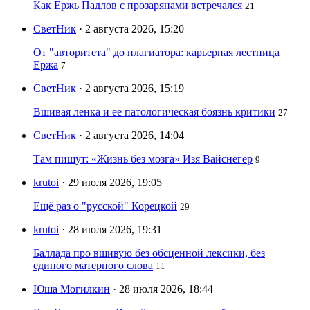
Как Ержь Падлов с прозарянами встречался
21
СветНик
· 2 августа 2026, 15:20
От "авторитета" до плагиатора: карьерная лестница
Ержа
7
СветНик
· 2 августа 2026, 15:19
Вшивая ленка и ее патологическая боязнь критики
27
СветНик
· 2 августа 2026, 14:04
Там пишут: «Жизнь без мозга» Изя Вайснегер
9
krutoi
· 29 июля 2026, 19:05
Ещё раз о "русской" Корецкой
29
krutoi
· 28 июля 2026, 19:31
Баллада про вшивую без обсценной лексики, без
единого матерного слова
11
Юша Могилкин
· 28 июля 2026, 18:44