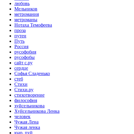
любовь
Мельников
метромания
метроманы
Нотаха Темофеева
проза
путен
Путь
Россия
русофобия
русофобы
сайт с.ру
сердце
Софья Сладенько
стеб
Стихи
Стихи.ру
стихотворение
философия
хуйсельникова
Хуйсельникова Ленка
человек
Чужая Лена
Чужая ленка
юар. пуй