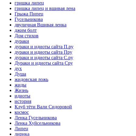
гришка липец
гришка липец и вшивая лена
Грыжа Пипец
Гусельникова
двуличная Вшивая ленка
джим болт
Дом стихов
дураки
дураки и идиоты сайта П.ру
дураки и идиоты сайта Пру
дураки и идиоты сайта С.ру
Дураки и идиоты сайта Сру
дух
Душа
жидовская ложь
жиды
Жизнь
идиоты
история
Клуб тёти Вали Сидоровой
космос
Ленка Гусельникова
Ленка Хуйсельникова
Липец
лирика