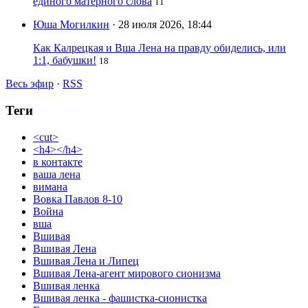
единого матерного слова
11
Юша Могилкин
· 28 июля 2026, 18:44
Как Калрецкая и Вша Лена на правду обиделись, или
1:1, бабушки!
18
Весь эфир
·
RSS
Теги
<cut>
<h4></h4>
в контакте
ваша лена
вимана
Вовка Павлов 8-10
Война
вша
Вшивая
Вшивая Лена
Вшивая Лена и Липец
Вшивая Лена-агент мирового сионизма
Вшивая ленка
Вшивая ленка - фашистка-сионистка