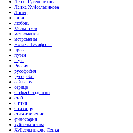
Ленка Гусельникова
Ленка Хуйсельникова
Липец
лирика
любовь
Мельников
метромания
метроманы
Нотаха Темофеева
проза
путен
Путь
Россия
русофобия
русофобы
сайт с.ру
сердце
Софья Сладенько
стеб
Стихи
Стихи.ру
стихотворение
философия
хуйсельникова
Хуйсельникова Ленка