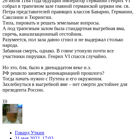
26 июля 1184 года будущий император Германии Генрих VI
собрал в трапезном зале главной германской церкви им. св.
Петра представителей правящих классов Баварии, Германии,
Саксонии и Тюрингии.
Типа, пировать и решать земельные вопросы.
А под трапезным залом была стандартная выгребная яма,
сиречь, канализационный отстойник.
Разумеется, пол зала давно сгнил и не выдержал столько
народа.
Забавная смерть, однако. В говне утонули почти все
участники пирушки. Генрих VI спасся случайно.
Но это, бля, было в двенадцатом веке н.э.
РФ решило заняться реинкарнацией прошлого?
Тогда начать нужно с Путена и его окружения.
Захлебнуться в выгребной яме – нет смерти достойнее для
президента России.
)))
Говард Уткин
31 мая 2022, 17:03