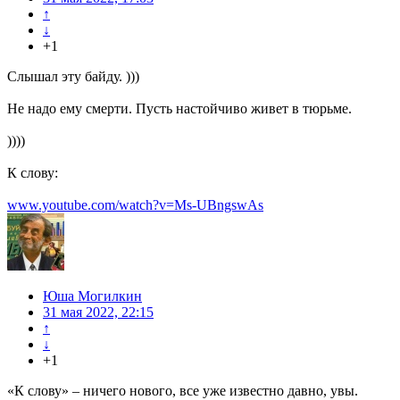
↑
↓
+1
Слышал эту байду. )))
Не надо ему смерти. Пусть настойчиво живет в тюрьме.
))))
К слову:
www.youtube.com/watch?v=Ms-UBngswAs
Юша Могилкин
31 мая 2022, 22:15
↑
↓
+1
«К слову» – ничего нового, все уже известно давно, увы.