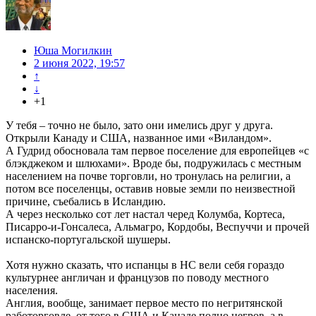
Юша Могилкин
2 июня 2022, 19:57
↑
↓
+1
У тебя – точно не было, зато они имелись друг у друга.
Открыли Канаду и США, названное ими «Виландом».
А Гудрид обосновала там первое поселение для европейцев «с
блэкджеком и шлюхами». Вроде бы, подружилась с местным
населением на почве торговли, но тронулась на религии, а
потом все поселенцы, оставив новые земли по неизвестной
причине, съебались в Исландию.
А через несколько сот лет настал черед Колумба, Кортеса,
Писарро-и-Гонсалеса, Альмагро, Кордобы, Веспуччи и прочей
испанско-португальской шушеры.
Хотя нужно сказать, что испанцы в НС вели себя гораздо
культурнее англичан и французов по поводу местного
населения.
Англия, вообще, занимает первое место по негритянской
работорговле, от того в США и Канаде полно негров, а в