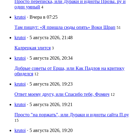
Просто переписка, или Дураки и идиоты Прозы. ру и
один умный
4
krutoi
· Вчера в 07:25
Там пишут: «Я пришла сюды опять» Воки Шрап
51
krutoi
· 5 августа 2026, 21:48
Калрецкая злится
3
krutoi
· 5 августа 2026, 20:34
Добрые советы от Ерша, или Как Падлов на критику
обиделся
12
krutoi
· 5 августа 2026, 19:23
Ответ моему другу, или Спасибо тебе, Фомич
12
krutoi
· 5 августа 2026, 19:21
Просто "на поржать", или Дураки и идиоты сайта П.ру
15
krutoi
· 5 августа 2026, 19:20