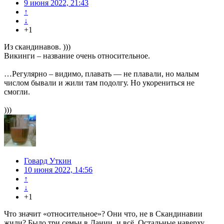
9 июня 2022, 21:43
↑
↓
+1
Из скандинавов. )))
Викинги – название очень относительное.
…Регулярно – видимо, плавать — не плавали, но малым
числом бывали и жили там подолгу. Но укорениться не
смогли.
)))
Говард Уткин
10 июня 2022, 14:56
↑
↓
+1
Что значит «относительное»? Они что, не в Скандинавии
жили? Было три семьи в Дании, и всё. Остальные наверху.