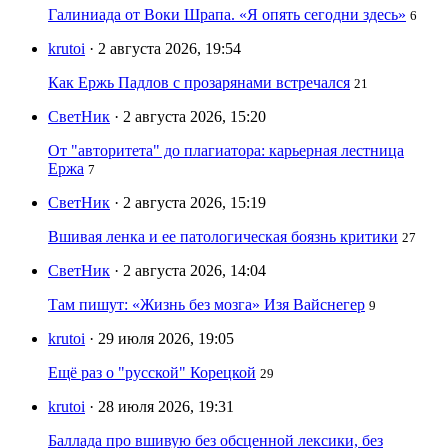
Галиниада от Воки Шрапа. «Я опять сегодни здесь»
6
krutoi
· 2 августа 2026, 19:54
Как Ержь Падлов с прозарянами встречался
21
СветНик
· 2 августа 2026, 15:20
От "авторитета" до плагиатора: карьерная лестница
Ержа
7
СветНик
· 2 августа 2026, 15:19
Вшивая ленка и ее патологическая боязнь критики
27
СветНик
· 2 августа 2026, 14:04
Там пишут: «Жизнь без мозга» Изя Вайснегер
9
krutoi
· 29 июля 2026, 19:05
Ещё раз о "русской" Корецкой
29
krutoi
· 28 июля 2026, 19:31
Баллада про вшивую без обсценной лексики, без