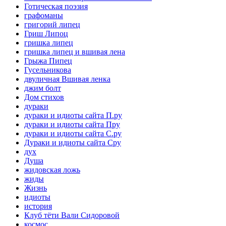
Готическая поэзия
графоманы
григорий липец
Гриш Липоц
гришка липец
гришка липец и вшивая лена
Грыжа Пипец
Гусельникова
двуличная Вшивая ленка
джим болт
Дом стихов
дураки
дураки и идиоты сайта П.ру
дураки и идиоты сайта Пру
дураки и идиоты сайта С.ру
Дураки и идиоты сайта Сру
дух
Душа
жидовская ложь
жиды
Жизнь
идиоты
история
Клуб тёти Вали Сидоровой
космос