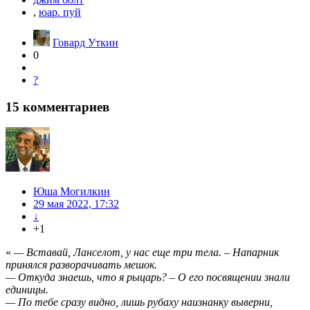
,
юар. пуй
Говард Уткин
0
?
15
комментариев
Юша Могилкин
29 мая 2022, 17:32
↓
+1
«
— Вставай, Ланселот, у нас еще три тела. – Напарник
принялся разворачивать мешок.
— Откуда знаешь, что я рыцарь? – О его посвящении знали
единицы.
— По тебе сразу видно, лишь рубаху наизнанку выверни,