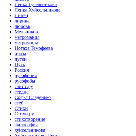
Ленка Гусельникова
Ленка Хуйсельникова
Липец
лирика
любовь
Мельников
метромания
метроманы
Нотаха Темофеева
проза
путен
Путь
Россия
русофобия
русофобы
сайт с.ру
сердце
Софья Сладенько
стеб
Стихи
Стихи.ру
стихотворение
философия
хуйсельникова
Хуйсельникова Ленка