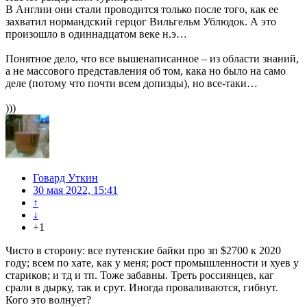
В Англии они стали проводится только после того, как ее
захватил нормандский герцог Вильгельм Ублюдок. А это
произошло в одиннадцатом веке н.э…
Понятное дело, что все вышенаписанное – из области знаний,
а не массового представления об том, кака но было на само
деле (потому что почти всем допизды), но все-таки…
)))
Говард Уткин
30 мая 2022, 15:41
↑
↓
+1
Чисто в сторону: все путенские байки про зп $2700 к 2020
году; всем по хате, как у меня; рост промышленности и хуев у
стариков; и тд и тп. Тоже забавны. Треть россиянцев, каг
срали в дырку, так и срут. Иногда проваливаются, гибнут.
Кого это волнует?