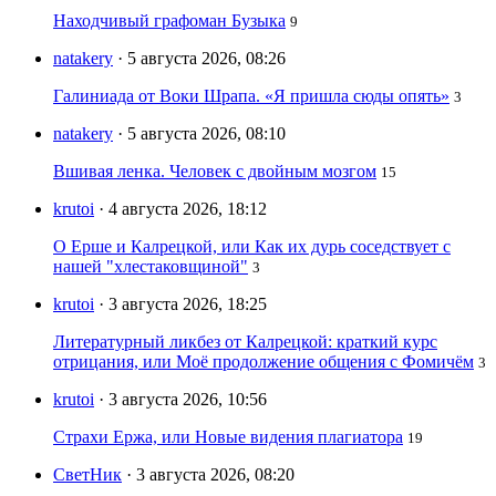
Находчивый графоман Бузыка
9
natakery
· 5 августа 2026, 08:26
Галиниада от Воки Шрапа. «Я пришла сюды опять»
3
natakery
· 5 августа 2026, 08:10
Вшивая ленка. Человек с двойным мозгом
15
krutoi
· 4 августа 2026, 18:12
О Ерше и Калрецкой, или Как их дурь соседствует с
нашей "хлестаковщиной"
3
krutoi
· 3 августа 2026, 18:25
Литературный ликбез от Калрецкой: краткий курс
отрицания, или Моё продолжение общения с Фомичём
3
krutoi
· 3 августа 2026, 10:56
Страхи Ержа, или Новые видения плагиатора
19
СветНик
· 3 августа 2026, 08:20