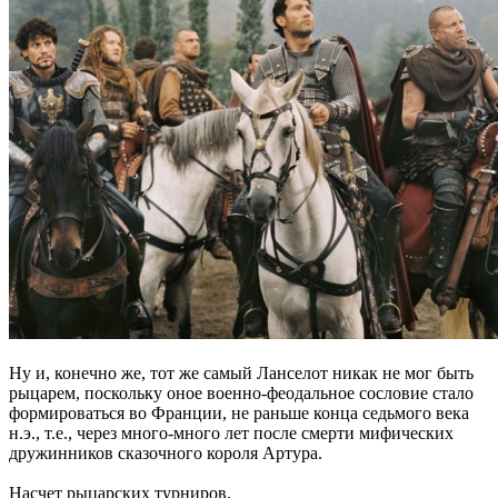
Ну и, конечно же, тот же самый Ланселот никак не мог быть
рыцарем, поскольку оное военно-феодальное сословие стало
формироваться во Франции, не раньше конца седьмого века
н.э., т.е., через много-много лет после смерти мифических
дружинников сказочного короля Артура.
Насчет рыцарских турниров.