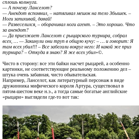
сплошь кольчуга.
— А почему Ланселот?
— Анекдот вспомнил, – натягивал мешок на тело Збышек. –
Ноги запихивай, давай!
— Развеселился, – оборачивал ноги агент. – Это хорошо. Что
за анекдот?
— Да приезжает Ланселот с рыцарского турнира, собрал
всех, … — Закинули они труп в общую кучу: – … и говорит: Я
там всех убил!!! – Все забегали вокруг него: И какой же приз
турнира? – Откуда я знаю? Я же всех убил
»©.
Чисто в сторону: все эти байки насчет рыцарей, а особенно
картинки, не соответствующие реальному положению дел –
штука очень забавная, чисто обывательская.
Например, Ланселот, как литературный персонаж в виде
дружинника мифического короля Артура, существовал в
пятом-шестом веке н.э., а тогда самые богатые английские
«рыцари» выглядели где-то вот так: