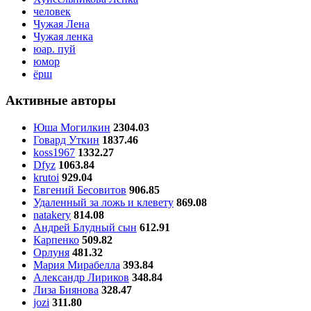
человек
Чужая Лена
Чужая ленка
юар. пуй
юмор
ёрш
Активные авторы
Юша Могилкин
2304.03
Говард Уткин
1837.46
koss1967
1332.27
Dfyz
1063.84
krutoi
929.04
Евгений Бесовитов
906.85
Удаленный за ложь и клевету
869.08
natakery
814.08
Андрей Блудный сын
612.91
Карпенко
509.82
Орлуня
481.32
Мария Мирабелла
393.84
Александр Лириков
348.84
Лиза Биянова
328.47
jozi
311.80