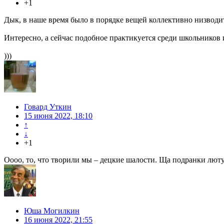
+1
Дык, в наше время было в порядке вещей коллективно низводи
Интересно, а сейчас подобное практикуется среди школьников 
)))
Говард Уткин
15 июня 2022, 18:10
↑
↓
+1
Оооо, то, что творили мы – децкие шалости. Ща подранки лютую
Юша Могилкин
16 июня 2022, 21:55