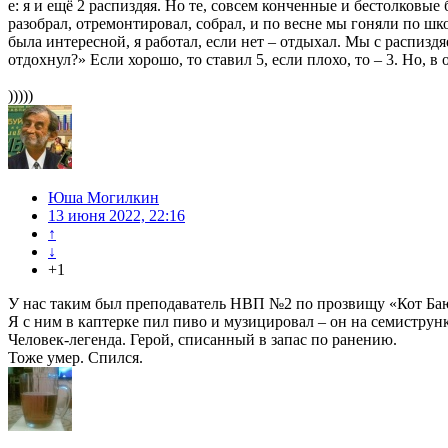
е: я и ещё 2 распиздяя. Но те, совсем конченные и бестолковые
разобрал, отремонтировал, собрал, и по весне мы гоняли по шк
была интересной, я работал, если нет – отдыхал. Мы с распизд
отдохнул?» Если хорошо, то ставил 5, если плохо, то – 3. Но, в
)))))
Юша Могилкин
13 июня 2022, 22:16
↑
↓
+1
У нас таким был преподаватель НВП №2 по прозвищу «Кот Ба
Я с ним в каптерке пил пиво и музицировал – он на семиструнк
Человек-легенда. Герой, списанный в запас по ранению.
Тоже умер. Спился.