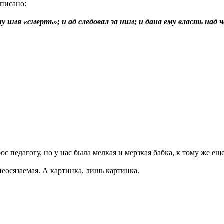
описано:
рому имя «смерть»; и ад следовал за ним; и дана ему власть н
с педагогу, но у нас была мелкая и мерзкая бабка, к тому же еще
неосязаемая. А картинка, лишь картинка.