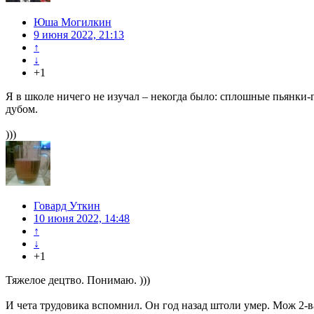
Юша Могилкин
9 июня 2022, 21:13
↑
↓
+1
Я в школе ничего не изучал – некогда было: сплошные пьянки-
дубом.
)))
Говард Уткин
10 июня 2022, 14:48
↑
↓
+1
Тяжелое децтво. Понимаю. )))
И чета трудовика вспомнил. Он год назад штоли умер. Мож 2-в