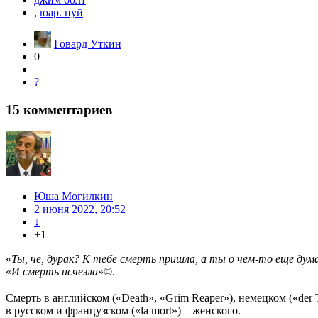
,
юар. пуй
Говард Уткин
0
?
15
комментариев
Юша Могилкин
2 июня 2022, 20:52
↓
+1
«
Ты, че, дурак? К тебе смерть пришла, а ты о чем-то еще дум
«
И смерть исчезла
»©.
в русском и французском («la mort») – женского.