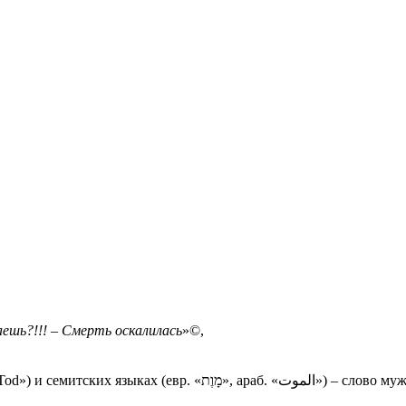
аешь?!!! – Смерть оскалилась
»©,
Смерть в английском («Death», «Grim Reaper»), немецком («der Tod») и семитски