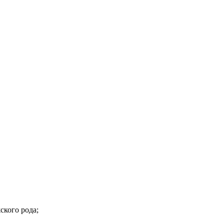
х языках (евр. «מָוֶת», араб. «الموت») – слово мужского рода;