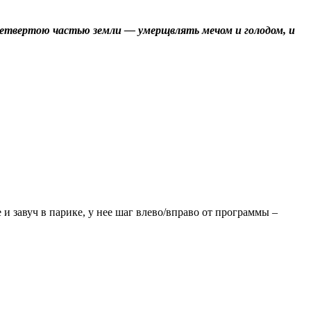
ад четвертою частью земли — умерщвлять мечом и голодом, и
 и завуч в парике, у нее шаг влево/вправо от программы –