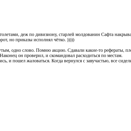
столетами, деж по дивизиону, старлей молдованин Сафта накрывал
т, но приказы исполнял чётко. )))))
утым, одно слово. Помню акцию. Сдавали какие-то рефераты, пло
 Наконец он проверил, и скомандовал расходиться по местам.
ись, и пошел жаловаться. Когда вернулся с завучастью, все сидел