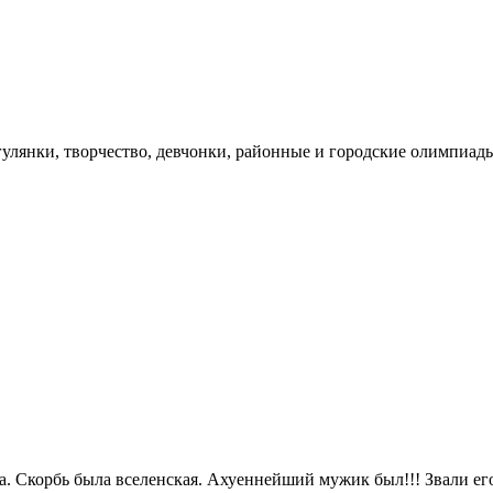
гулянки, творчество, девчонки, районные и городские олимпиад
а. Скорбь была вселенская. Ахуеннейший мужик был!!! Звали его