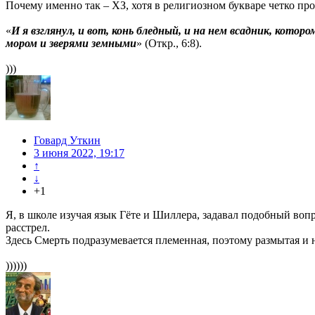
Почему именно так – ХЗ, хотя в религиозном букваре четко пр
«
И я взглянул, и вот, конь бледный, и на нем всадник, кото
мором и зверями земными
» (Откр., 6:8).
)))
Говард Уткин
3 июня 2022, 19:17
↑
↓
+1
Я, в школе изучая язык Гёте и Шиллера, задавал подобный вопро
расстрел.
Здесь Смерть подразумевается племенная, поэтому размытая и 
))))))