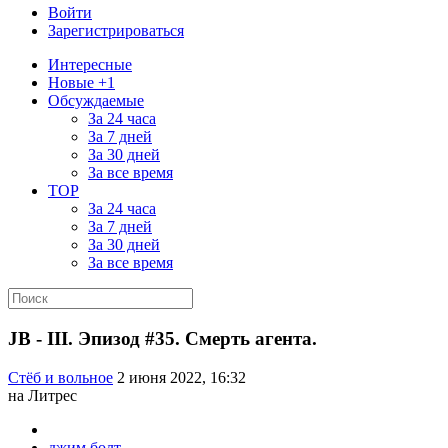
Войти
Зарегистрироваться
Интересные
Новые +1
Обсуждаемые
За 24 часа
За 7 дней
За 30 дней
За все время
TOP
За 24 часа
За 7 дней
За 30 дней
За все время
JB - III. Эпизод #35. Смерть агента.
Стёб и вольное
2 июня 2022, 16:32
на Литрес
джим болт