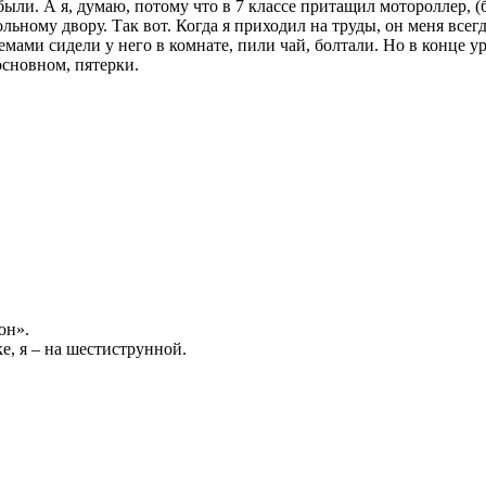
 были. А я, думаю, потому что в 7 классе притащил мотороллер, (
ольному двору. Так вот. Когда я приходил на труды, он меня все
яемами сидели у него в комнате, пили чай, болтали. Но в конце 
 основном, пятерки.
юн».
е, я – на шестиструнной.