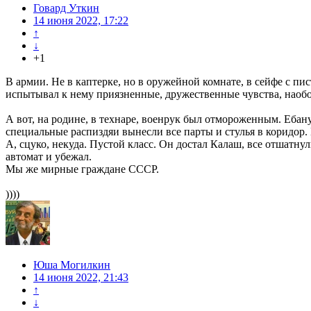
Говард Уткин
14 июня 2022, 17:22
↑
↓
+1
В армии. Не в каптерке, но в оружейной комнате, в сейфе с пи
испытывал к нему приязненные, дружественные чувства, наоборо
А вот, на родине, в технаре, военрук был отмороженным. Ебан
специальные распиздяи вынесли все парты и стулья в коридор.
А, сцуко, некуда. Пустой класс. Он достал Калаш, все отшатнул
автомат и убежал.
Мы же мирные граждане СССР.
))))
Юша Могилкин
14 июня 2022, 21:43
↑
↓