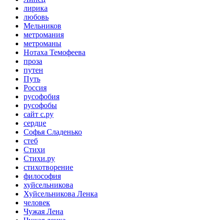
лирика
любовь
Мельников
метромания
метроманы
Нотаха Темофеева
проза
путен
Путь
Россия
русофобия
русофобы
сайт с.ру
сердце
Софья Сладенько
стеб
Стихи
Стихи.ру
стихотворение
философия
хуйсельникова
Хуйсельникова Ленка
человек
Чужая Лена