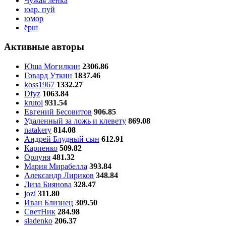
Чужая ленка
юар. пуй
юмор
ёрш
Активные авторы
Юша Могилкин
2306.86
Говард Уткин
1837.46
koss1967
1332.27
Dfyz
1063.84
krutoi
931.54
Евгений Бесовитов
906.85
Удаленный за ложь и клевету
869.08
natakery
814.08
Андрей Блудный сын
612.91
Карпенко
509.82
Орлуня
481.32
Мария Мирабелла
393.84
Александр Лириков
348.84
Лиза Биянова
328.47
jozi
311.80
Иван Близнец
309.50
СветНик
284.98
sladenko
206.37