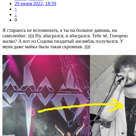
29 июня 2022, 18:59
↑
↓
0
Я стараюсь не вспоминать, а ты на больное давишь, на
самолюбие. )))) Ну, абасрался, и абасрался. Тебе чё, Гонорею
жалко? А вот из Содома пиздатый ансамбль получился. У
меня даже майка была такая скромная. ))))