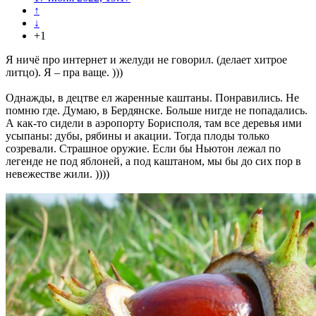
↑
↓
+1
Я ничё про интернет и желуди не говорил. (делает хитрое
литцо). Я – пра ваще. )))
Однажды, в децтве ел жаренные каштаны. Понравились. Не
помню где. Думаю, в Бердянске. Больше нигде не попадались.
А как-то сидели в аэропорту Борисполя, там все деревья ими
усыпаны: дубы, рябины и акации. Тогда плоды только
созревали. Страшное оружие. Если бы Ньютон лежал по
легенде не под яблоней, а под каштаном, мы бы до сих пор в
невежестве жили. ))))