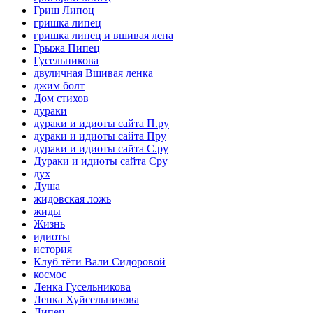
Гриш Липоц
гришка липец
гришка липец и вшивая лена
Грыжа Пипец
Гусельникова
двуличная Вшивая ленка
джим болт
Дом стихов
дураки
дураки и идиоты сайта П.ру
дураки и идиоты сайта Пру
дураки и идиоты сайта С.ру
Дураки и идиоты сайта Сру
дух
Душа
жидовская ложь
жиды
Жизнь
идиоты
история
Клуб тёти Вали Сидоровой
космос
Ленка Гусельникова
Ленка Хуйсельникова
Липец