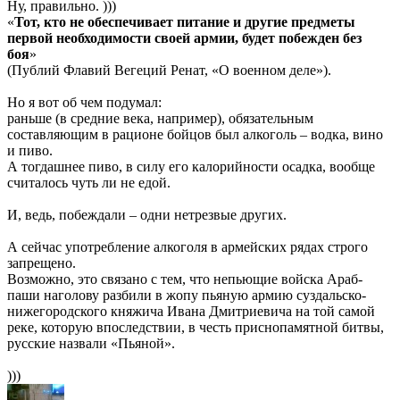
Ну, правильно. )))
«
Тот, кто не обеспечивает питание и другие предметы
первой необходимости своей армии, будет побежден без
боя
»
(Публий Флавий Вегеций Ренат, «О военном деле»).
Но я вот об чем подумал:
раньше (в средние века, например), обязательным
составляющим в рационе бойцов был алкоголь – водка, вино
и пиво.
А тогдашнее пиво, в силу его калорийности осадка, вообще
считалось чуть ли не едой.
И, ведь, побеждали – одни нетрезвые других.
А сейчас употребление алкоголя в армейских рядах строго
запрещено.
Возможно, это связано с тем, что непьющие войска Араб-
паши наголову разбили в жопу пьяную армию суздальско-
нижегородского княжича Ивана Дмитриевича на той самой
реке, которую впоследствии, в честь приснопамятной битвы,
русские назвали «Пьяной».
)))