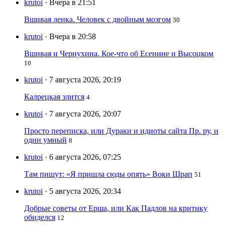
krutoi
· Вчера в 21:51
Вшивая ленка. Человек с двойным мозгом
30
krutoi
· Вчера в 20:58
Вшивая и Чернухина. Кое-что об Есенине и Высоцком
10
krutoi
· 7 августа 2026, 20:19
Калрецкая злится
4
krutoi
· 7 августа 2026, 20:07
Просто переписка, или Дураки и идиоты сайта Пр. ру, и
один умный
8
krutoi
· 6 августа 2026, 07:25
Там пишут: «Я пришла сюды опять» Воки Шрап
51
krutoi
· 5 августа 2026, 20:34
Добрые советы от Ерша, или Как Падлов на критику
обиделся
12