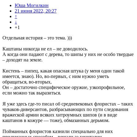
Юша Могилкин
21 июня 2022, 20:27
↑
↓
+1
Отдельная история – это тема. )))
Каштаны никогда не ел – не доводилось.
А когда они падают с дерева, то шипы у них не особо твердые
– доходят на земле.
Кистень – пипец, какая опасная штука (у меня один такой
имеется, знаю). Но, во-первых, с ним нужно уметь
обращаться, во-вторых,
Он – достаточно специфическое оружие, узкопрофильное,
если можно так выразиться.
Я уже здесь где-то писал об средневековых флористах – таких
чуваков-диверсантов, разбрасывающих по пути следования
вражеской армии всяких хитроумных шипов (и в виде
каштанов в кожуре — тоже), обмазанных дерьмом.
Пойманных флористов казнили специально для них
придуманных способом – вешали за гениталии.