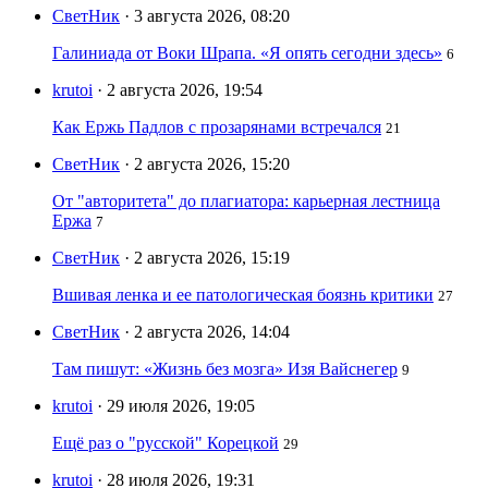
СветНик
· 3 августа 2026, 08:20
Галиниада от Воки Шрапа. «Я опять сегодни здесь»
6
krutoi
· 2 августа 2026, 19:54
Как Ержь Падлов с прозарянами встречался
21
СветНик
· 2 августа 2026, 15:20
От "авторитета" до плагиатора: карьерная лестница
Ержа
7
СветНик
· 2 августа 2026, 15:19
Вшивая ленка и ее патологическая боязнь критики
27
СветНик
· 2 августа 2026, 14:04
Там пишут: «Жизнь без мозга» Изя Вайснегер
9
krutoi
· 29 июля 2026, 19:05
Ещё раз о "русской" Корецкой
29
krutoi
· 28 июля 2026, 19:31