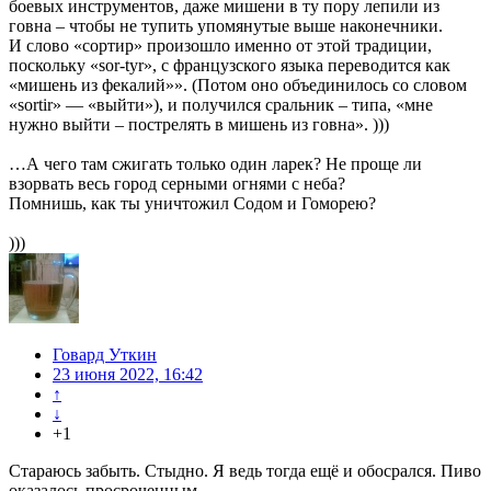
боевых инструментов, даже мишени в ту пору лепили из
говна – чтобы не тупить упомянутые выше наконечники.
И слово «сортир» произошло именно от этой традиции,
поскольку «sor-tyr», с французского языка переводится как
«мишень из фекалий»». (Потом оно объединилось со словом
«sortir» — «выйти»), и получился сральник – типа, «мне
нужно выйти – пострелять в мишень из говна». )))
…А чего там сжигать только один ларек? Не проще ли
взорвать весь город серными огнями с неба?
Помнишь, как ты уничтожил Содом и Гоморею?
)))
Говард Уткин
23 июня 2022, 16:42
↑
↓
+1
Стараюсь забыть. Стыдно. Я ведь тогда ещё и обосрался. Пиво
оказалось просроченным.