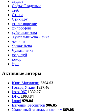
сердце
Софья Сладенько
стеб
Стихи
Стихи.ру
стихотворение
философия
хуйсельникова
Хуйсельникова Ленка
человек
Чужая Лена
Чужая ленка
юар. пуй
юмор
ёрш
Активные авторы
Юша Могилкин
2304.03
Говард Уткин
1837.46
koss1967
1332.27
Dfyz
1063.84
krutoi
929.04
Евгений Бесовитов
906.85
Удаленный за ложь и клевету
869.08