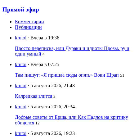
Прямой эфир
Комментарии
Публикации
krutoi
· Вчера в 19:36
Просто переписка, или Дураки и идиоты Прозы. ру и
один умный
4
krutoi
· Вчера в 07:25
Там пишут: «Я пришла сюды опять» Воки Шрап
51
krutoi
· 5 августа 2026, 21:48
Калрецкая злится
3
krutoi
· 5 августа 2026, 20:34
Добрые советы от Ерша, или Как Падлов на критику
обиделся
12
krutoi
· 5 августа 2026, 19:23