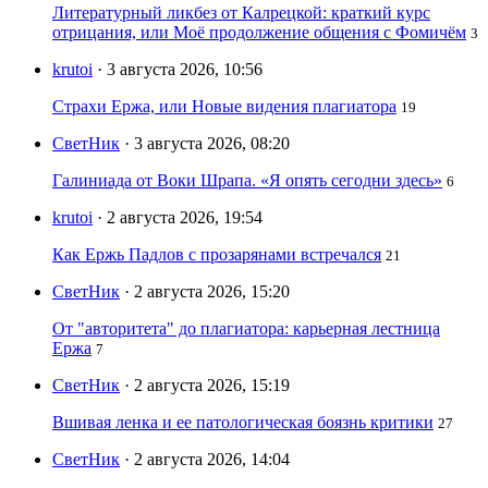
Литературный ликбез от Калрецкой: краткий курс
отрицания, или Моё продолжение общения с Фомичём
3
krutoi
· 3 августа 2026, 10:56
Страхи Ержа, или Новые видения плагиатора
19
СветНик
· 3 августа 2026, 08:20
Галиниада от Воки Шрапа. «Я опять сегодни здесь»
6
krutoi
· 2 августа 2026, 19:54
Как Ержь Падлов с прозарянами встречался
21
СветНик
· 2 августа 2026, 15:20
От "авторитета" до плагиатора: карьерная лестница
Ержа
7
СветНик
· 2 августа 2026, 15:19
Вшивая ленка и ее патологическая боязнь критики
27
СветНик
· 2 августа 2026, 14:04