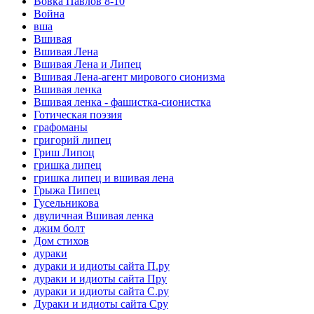
Вовка Павлов 8-10
Война
вша
Вшивая
Вшивая Лена
Вшивая Лена и Липец
Вшивая Лена-агент мирового сионизма
Вшивая ленка
Вшивая ленка - фашистка-сионистка
Готическая поэзия
графоманы
григорий липец
Гриш Липоц
гришка липец
гришка липец и вшивая лена
Грыжа Пипец
Гусельникова
двуличная Вшивая ленка
джим болт
Дом стихов
дураки
дураки и идиоты сайта П.ру
дураки и идиоты сайта Пру
дураки и идиоты сайта С.ру
Дураки и идиоты сайта Сру