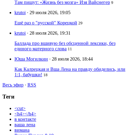
Там пишут: «Жизнь без мозга» Изя Вайснегер
9
krutoi
· 29 июля 2026, 19:05
Ещё раз о "русской" Корецкой
29
krutoi
· 28 июля 2026, 19:31
Баллада про вшивую без обсценной лексики, без
единого матерного слова
11
Юша Могилкин
· 28 июля 2026, 18:44
Как Калрецкая и Вша Лена на правду обиделись, или
1:1, бабушки!
18
Весь эфир
·
RSS
Теги
<cut>
<h4></h4>
в контакте
ваша лена
вимана