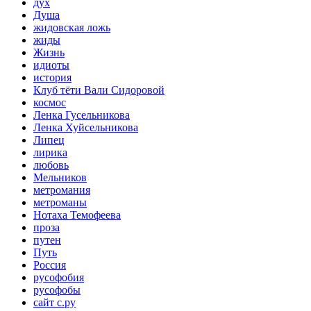
дух
Душа
жидовская ложь
жиды
Жизнь
идиоты
история
Клуб тёти Вали Сидоровой
космос
Ленка Гусельникова
Ленка Хуйсельникова
Липец
лирика
любовь
Мельников
метромания
метроманы
Нотаха Темофеева
проза
путен
Путь
Россия
русофобия
русофобы
сайт с.ру