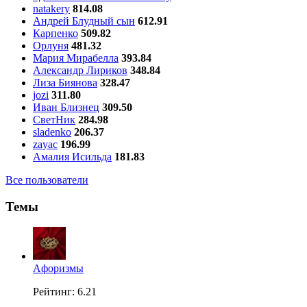
natakery
814.08
Андрей Блудный сын
612.91
Карпенко
509.82
Орлуня
481.32
Мария Мирабелла
393.84
Александр Лириков
348.84
Лиза Биянова
328.47
jozi
311.80
Иван Близнец
309.50
СветНик
284.98
sladenko
206.37
zayac
196.99
Амалия Исильда
181.83
Все пользователи
Темы
Aфоризмы
Рейтинг: 6.21