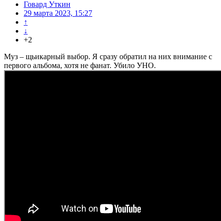
Говард Уткин
29 марта 2023, 15:27
↑
↓
+2
Муз – щьикарный выбор. Я сразу обратил на них внимание с
первого альбома, хотя не фанат. Убило УНО.