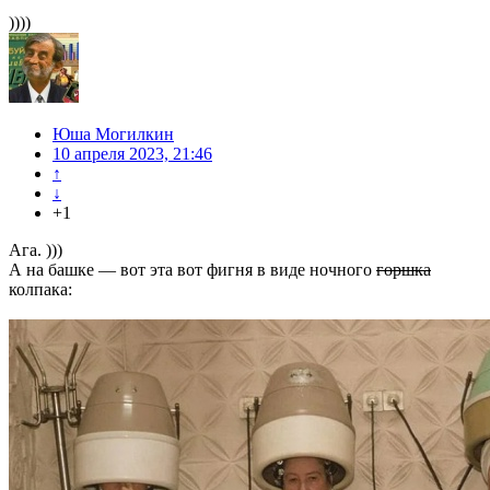
))))
Юша Могилкин
10 апреля 2023, 21:46
↑
↓
+1
Ага. )))
А на башке — вот эта вот фигня в виде ночного
горшка
колпака: