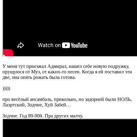
У меня тут приезжал Адмирал, нашел себе новую подружку,
прущуюся от Муз, от каких-то песен. Когда я ей поставил эти
две, она опять рожать была готова.
)))))
про весёлый ансамбаль, прикольно, но задорней были НОЛЬ,
Лаэртский, Зодчие, Хуй Забей…
Зодчие. Год 89-90й. Пра других малчу.