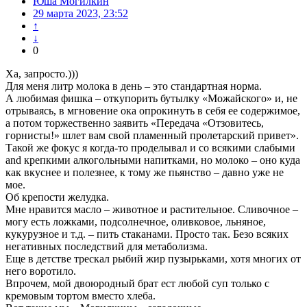
Юша Могилкин
29 марта 2023, 23:52
↑
↓
0
Ха, запросто.)))
Для меня литр молока в день – это стандартная норма.
А любимая фишка – откупорить бутылку «Можайского» и, не
отрываясь, в мгновение ока опрокинуть в себя ее содержимое,
а потом торжественно заявить «Передача «Отзовитесь,
горнисты!» шлет вам свой пламенный пролетарский привет».
Такой же фокус я когда-то проделывал и со всякими слабыми
and крепкими алкогольными напитками, но молоко – оно куда
как вкуснее и полезнее, к тому же пьянство – давно уже не
мое.
Об крепости желудка.
Мне нравится масло – животное и растительное. Сливочное –
могу есть ложками, подсолнечное, оливковое, льняное,
кукурузное и т.д. – пить стаканами. Просто так. Безо всяких
негативных последствий для метаболизма.
Еще в детстве трескал рыбий жир пузырьками, хотя многих от
него воротило.
Впрочем, мой двоюродный брат ест любой суп только с
кремовым тортом вместо хлеба.