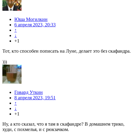
Юша Могилкин
6 апреля 2023, 20:33
↑
↓
+1
Тот, кто способен пописать на Луне, делает это без скафандра.
)))
Говард Уткин
8 апреля 2023, 19:51
↑
↓
+1
Ну, а кто сказал, что я там в скафандре? В домашнем трико,
худи, с похмелья, и с рюкзачком.