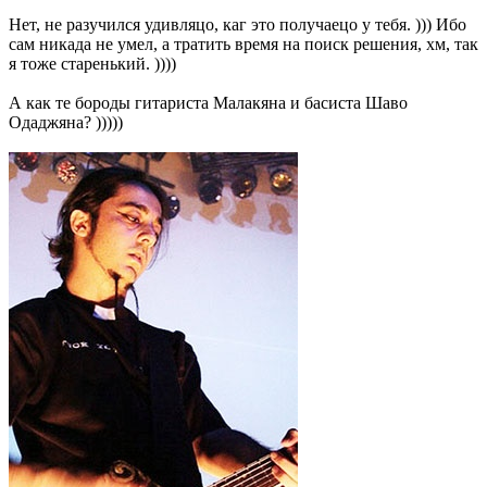
Нет, не разучился удивляцо, каг это получаецо у тебя. ))) Ибо
сам никада не умел, а тратить время на поиск решения, хм, так
я тоже старенький. ))))
А как те бороды гитариста Малакяна и басиста Шаво
Одаджяна? )))))