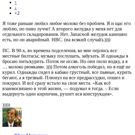
↑
↓
+2
Я тоже раньше любил любое молоко без проблем. Я и щас его
люблю, но пиво лучче! А второго желудка у меня нет для
отдельного складирования. Нет. Запасной желудок канешно
есть, но он аварийный. НВС. (на всякий случай).))))
ПС. В 90-х, во времена подселения, ко мне перлись все
местные билтасы; музыку послушать, забухать. И однажды я
бросаю пить/курить. Поток не иссяк. Но они пили водку, а я
… молоко рюмками. )))) Потом алкоголь победил, но я ещё не
курил. Однажды сидел в кабаке грустный, все пьяные, курить
бегают, а я трезвый. Плюнул на все предрассудки, пошел и
покурил. И всё сразу встало на свои места. «Как всё
взаимосвязано в этой жизни, — подумал я тогда. – Если
выдернуть один кирпичик, рухнет вся конструкция».
)))))