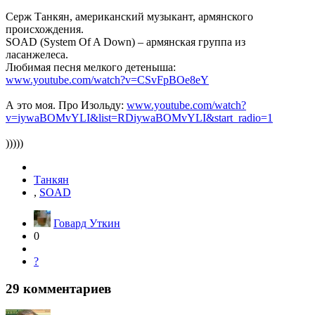
Серж Танкян, американский музыкант, армянского
происхождения.
SOAD (System Of A Down) – армянская группа из
ласанжелеса.
Любимая песня мелкого детеныша:
www.youtube.com/watch?v=CSvFpBOe8eY
А это моя. Про Изольду:
www.youtube.com/watch?
v=iywaBOMvYLI&list=RDiywaBOMvYLI&start_radio=1
)))))
Танкян
,
SOAD
Говард Уткин
0
?
29
комментариев