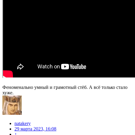
Феноменально умный и грамотный стёб. А всё только стало
хуже.
natakery
29 марта 2023, 16:08
↑