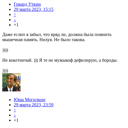
Говард Уткин
29 марта 2023, 15:15
↑
↓
+1
Даже еслип я забыл, что вряд ли, должна была помнить
мышечная память. Нихуя. Не было такова.
))))
Не кокетничай. ))) Я те не мужыкоф дефилирую, а бороды.
))))
Юша Могилкин
29 марта 2023, 23:59
↑
↓
+1