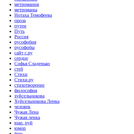
метромания
метроманы
Нотаха Темофеева
проза
путен
Путь
Россия
русофобия
русофобы
сайт с.ру
сердце
Софья Сладенько
стеб
Стихи
Стихи.ру
стихотворение
философия
хуйсельникова
Хуйсельникова Ленка
человек
Чужая Лена
Чужая ленка
юар. пуй
юмор
ёрш