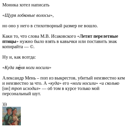
Моника хотел написать
«
Щуря лобковые волосы
»,
но оно у него в стихотворный размер не вошло.
Каки то, что слова М.В. Исаковского «
Летят перелетные
птицы
» нужно было взять в кавычки или поставить знак
копирайта — ©.
Ну и, как всегда:
«
Куда м
е́
ня ноги носили
»
Александр Мень – поп из выкрестов, убитый неизвестно кем
и неизвестно за что. А «
куда
» его «
ноги носили
» «
и сколько
[он]
троп исходил
» — об том в курсе только мой
персональный шут.
)))