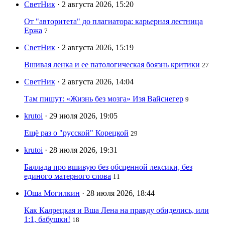
СветНик
· 2 августа 2026, 15:20
От "авторитета" до плагиатора: карьерная лестница
Ержа
7
СветНик
· 2 августа 2026, 15:19
Вшивая ленка и ее патологическая боязнь критики
27
СветНик
· 2 августа 2026, 14:04
Там пишут: «Жизнь без мозга» Изя Вайснегер
9
krutoi
· 29 июля 2026, 19:05
Ещё раз о "русской" Корецкой
29
krutoi
· 28 июля 2026, 19:31
Баллада про вшивую без обсценной лексики, без
единого матерного слова
11
Юша Могилкин
· 28 июля 2026, 18:44
Как Калрецкая и Вша Лена на правду обиделись, или
1:1, бабушки!
18