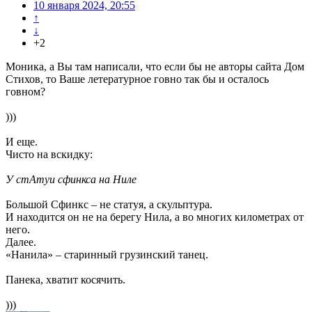
10 января 2024, 20:55
↑
↓
+2
Моника, а Вы там написали, что если бы не авторы сайта Дом
Стихов, то Ваше летературное говно так бы и осталось
говном?
)))
И еще.
Чисто на вскидку:
У стАтуи сфинкса на Ниле
Большой Сфинкс – не статуя, а скульптура.
И находится он не на берегу Нила, а во многих километрах от
него.
Далее.
«Нанила» – старинный грузинский танец.
Панека, хватит косячить.
)))