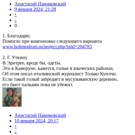
Анастасий Паниковский
9 января 2024, 21:28
↑
↓
0
1. Благодарю.
Помогло при компоновке следующего варианта
www.hohmodrom.ru/project.php?prid=204783
2. Г. Уткину
В Эритрее, вроде бы, одеты.
Это в Камеруне, кажется, голые в языческих районах.
Об этом писал итальянский журналист Только Куилчи.
Если такой голый забредает в мусульманскую деревню,
его бьют палками пока не убежит.
Анастасий Паниковский
10 января 2024, 20:17
↑
↓