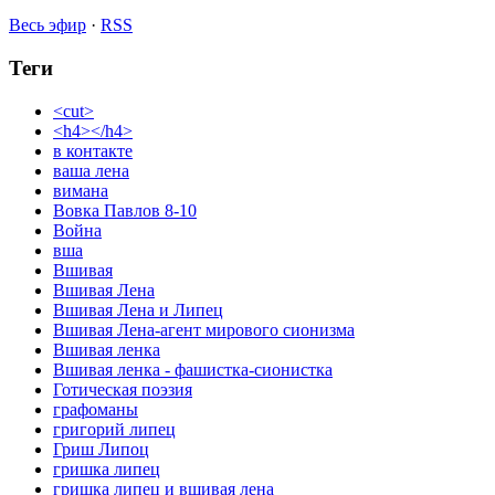
Весь эфир
·
RSS
Теги
<cut>
<h4></h4>
в контакте
ваша лена
вимана
Вовка Павлов 8-10
Война
вша
Вшивая
Вшивая Лена
Вшивая Лена и Липец
Вшивая Лена-агент мирового сионизма
Вшивая ленка
Вшивая ленка - фашистка-сионистка
Готическая поэзия
графоманы
григорий липец
Гриш Липоц
гришка липец
гришка липец и вшивая лена