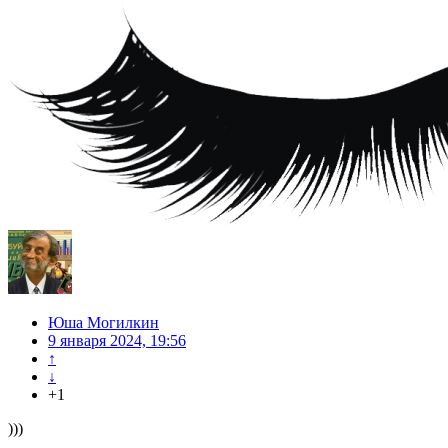
Юша Могилкин
9 января 2024, 19:56
↑
↓
+1
)))