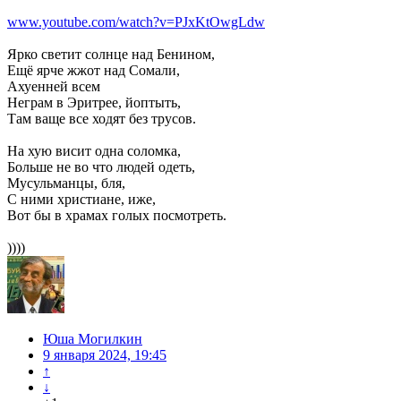
www.youtube.com/watch?v=PJxKtOwgLdw
Ярко светит солнце над Бенином,
Ещё ярче жжот над Сомали,
Ахуенней всем
Неграм в Эритрее, йоптыть,
Там ваще все ходят без трусов.
На хую висит одна соломка,
Больше не во что людей одеть,
Мусульманцы, бля,
С ними христиане, иже,
Вот бы в храмах голых посмотреть.
))))
Юша Могилкин
9 января 2024, 19:45
↑
↓