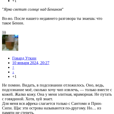
+1
"
Ярко светит солнце над Бенином
"
Во-во. После нашего недавнего разговора ты знаешь: что
такое Бенин.
)))
Говард Уткин
10 января 2024, 20:27
↑
↓
+1
Не помню. Видать, в подсознании отложилось. Оно, ведь,
подсознание моё, сколько хочу чип извлечь, — только вместе с
кожей. Жалко кожу. Она у меня элитная, мраморная. Не путать
с говядиной. Хотя, хуй знает.
Для меня вся афрека слагается только с Сантоми и Прин-
Сипи. Щас эти острова называются по-другому. Но… из
памяти не стереть.