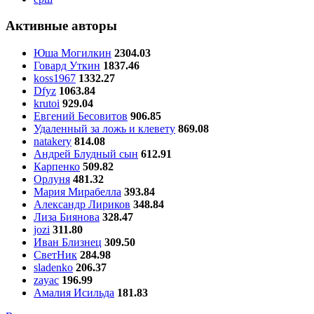
Активные авторы
Юша Могилкин
2304.03
Говард Уткин
1837.46
koss1967
1332.27
Dfyz
1063.84
krutoi
929.04
Евгений Бесовитов
906.85
Удаленный за ложь и клевету
869.08
natakery
814.08
Андрей Блудный сын
612.91
Карпенко
509.82
Орлуня
481.32
Мария Мирабелла
393.84
Александр Лириков
348.84
Лиза Биянова
328.47
jozi
311.80
Иван Близнец
309.50
СветНик
284.98
sladenko
206.37
zayac
196.99
Амалия Исильда
181.83