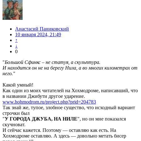
Анастасий Паниковский
10 января 2024, 21:49
↑
↓
0
"
Большой Сфинкс – не статуя, а скульптура.
И находится он не на берегу Нила, а во многих километрах от
него."
Какой умный!
Как один из моих читателей на Хохмодроме, написавший, что
в названии Джибути другое ударение.
www.hohmodrom.ru/project.php?prid=204783
Так знай же, тупое, злобное существо, что исходный вариант
строчки был
"
У ГОРОДА ДЖУБА, НА НИЛЕ
", но он мне показался
скучноват.
И сейчас кажется. Поэтому — оставляю как есть. На
Хохмодроме оставляю. А здесь — довольно метать бисер