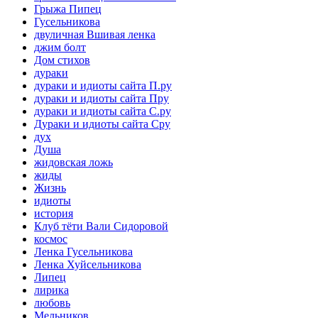
Грыжа Пипец
Гусельникова
двуличная Вшивая ленка
джим болт
Дом стихов
дураки
дураки и идиоты сайта П.ру
дураки и идиоты сайта Пру
дураки и идиоты сайта С.ру
Дураки и идиоты сайта Сру
дух
Душа
жидовская ложь
жиды
Жизнь
идиоты
история
Клуб тёти Вали Сидоровой
космос
Ленка Гусельникова
Ленка Хуйсельникова
Липец
лирика
любовь
Мельников