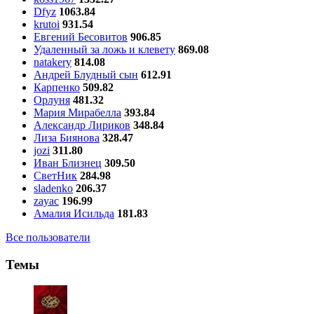
Dfyz
1063.84
krutoi
931.54
Евгений Бесовитов
906.85
Удаленный за ложь и клевету
869.08
natakery
814.08
Андрей Блудный сын
612.91
Карпенко
509.82
Орлуня
481.32
Мария Мирабелла
393.84
Александр Лириков
348.84
Лиза Биянова
328.47
jozi
311.80
Иван Близнец
309.50
СветНик
284.98
sladenko
206.37
zayac
196.99
Амалия Исильда
181.83
Все пользователи
Темы