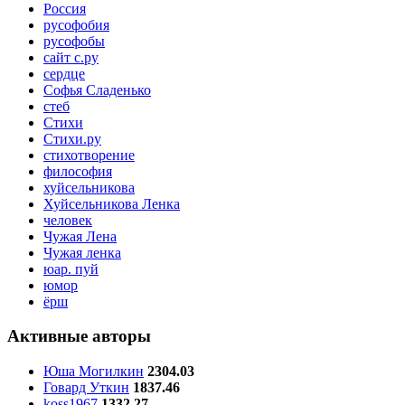
Россия
русофобия
русофобы
сайт с.ру
сердце
Софья Сладенько
стеб
Стихи
Стихи.ру
стихотворение
философия
хуйсельникова
Хуйсельникова Ленка
человек
Чужая Лена
Чужая ленка
юар. пуй
юмор
ёрш
Активные авторы
Юша Могилкин
2304.03
Говард Уткин
1837.46
koss1967
1332.27