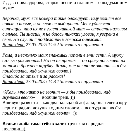
И, да: снова-здорова, старые песни о главном – о выдуманном
муже:
Верочка, муж все номера такие блокирует. Ему звонят все
новые и новые, и он слов не выбирает. Меня удивляет
ситуация, что их не пугает никакой мат — страсть наживы
сильнее. Ты знаешь, я не боюсь никаких уловок, я уверена в
себе. Но случай с подделанным голосом ошеломил.
Ваша Лена
27.03.2025 14:52 Заявить о нарушении
Рома, и несколько моих знакомых попали в эти сети. А мужу
сколько раз звонили! Но он не промах — он сразу посылает их
матом и бросает трубку. Жаль, мне никто не звонит — я бы
поиздевалась над жуликом вволю:)
Спасибо за отзыв и за рассказ!
Ваша Лена
27.03.2025 14:44 Заявить о нарушении
«
Жаль, мне никто не звонит — я бы поиздевалась над
жуликом вволю
» — вообще треш. )))
Вшивую развести – как два пальца об асфальт, она телевизору
верит и радио, лохушка одним словом, а все туда же: «
я бы
поиздевалась над жуликом вволю
». )))
Всякая жаба сама себя хвалит
(русская народная
пословица).