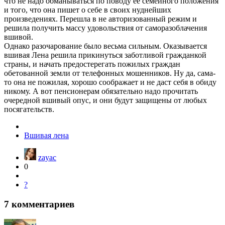
что не надо обманываться по поводу ее семейного положения
и того, что она пишет о себе в своих нуднейших
произведениях. Перешла в не авторизованный режим и
решила получить массу удовольствия от саморазоблачения
вшивой.
Однако разочарование было весьма сильным. Оказывается
вшивая Лена решила прикинуться заботливой гражданкой
страны, и начать предостерегать пожилых граждан
обетованной земли от телефонных мошенников. Ну да, сама-
то она не пожилая, хорошо соображает и не даст себя в обиду
никому. А вот пенсионерам обязательно надо прочитать
очередной вшивый опус, и они будут защищены от любых
посягательств.
Вшивая лена
zayac
0
?
7
комментариев