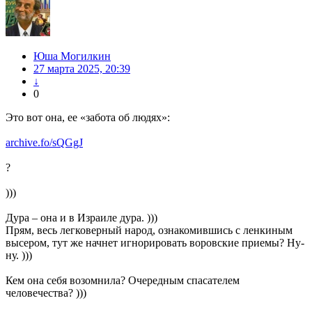
Юша Могилкин
27 марта 2025, 20:39
↓
0
Это вот она, ее «забота об людях»:
archive.fo/sQGgJ
?
)))
Дура – она и в Израиле дура. )))
Прям, весь легковерный народ, ознакомившись с ленкиным
высером, тут же начнет игнорировать воровские приемы? Ну-
ну. )))
Кем она себя возомнила? Очередным спасателем
человечества? )))