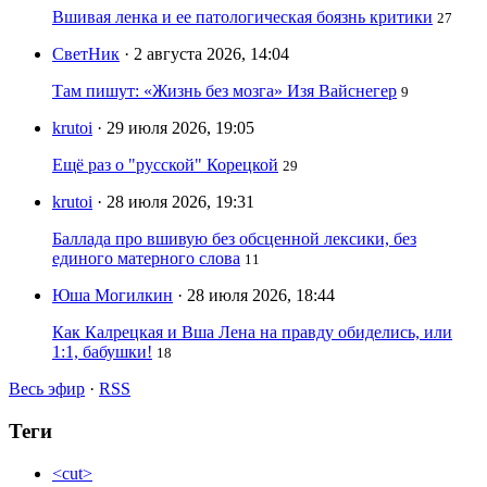
Вшивая ленка и ее патологическая боязнь критики
27
СветНик
· 2 августа 2026, 14:04
Там пишут: «Жизнь без мозга» Изя Вайснегер
9
krutoi
· 29 июля 2026, 19:05
Ещё раз о "русской" Корецкой
29
krutoi
· 28 июля 2026, 19:31
Баллада про вшивую без обсценной лексики, без
единого матерного слова
11
Юша Могилкин
· 28 июля 2026, 18:44
Как Калрецкая и Вша Лена на правду обиделись, или
1:1, бабушки!
18
Весь эфир
·
RSS
Теги
<cut>