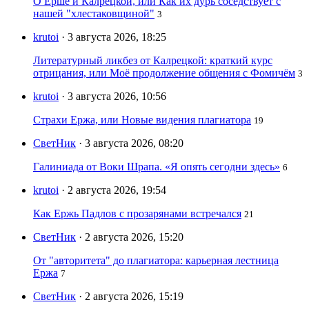
О Ерше и Калрецкой, или Как их дурь соседствует с
нашей "хлестаковщиной"
3
krutoi
· 3 августа 2026, 18:25
Литературный ликбез от Калрецкой: краткий курс
отрицания, или Моё продолжение общения с Фомичём
3
krutoi
· 3 августа 2026, 10:56
Страхи Ержа, или Новые видения плагиатора
19
СветНик
· 3 августа 2026, 08:20
Галиниада от Воки Шрапа. «Я опять сегодни здесь»
6
krutoi
· 2 августа 2026, 19:54
Как Ержь Падлов с прозарянами встречался
21
СветНик
· 2 августа 2026, 15:20
От "авторитета" до плагиатора: карьерная лестница
Ержа
7
СветНик
· 2 августа 2026, 15:19