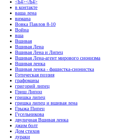
<h4></h4>
в контакте
ваша лена
вимана
Вовка Павлов 8-10
Война
вша
Вшивая
Вшивая Лена
Вшивая Лена и Липец
Вшивая Лена-агент мирового сионизма
Вшивая ленка
Вшивая ленка - фашистка-сионистка
Готическая поэзия
графоманы
григорий липец
Гриш Липоц
гришка липец
гришка липец и вшивая лена
Грыжа Пипец
Гусельникова
двуличная Вшивая ленка
джим болт
Дом стихов
дураки