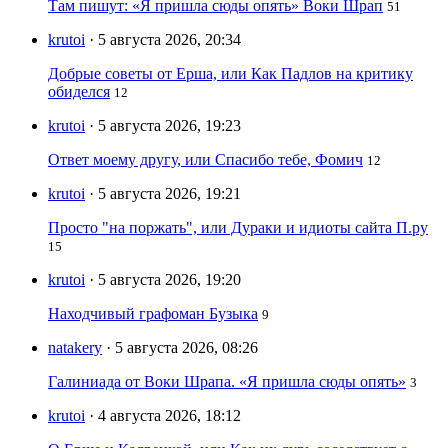
Там пишут: «Я пришла сюды опять» Воки Шрап
51
krutoi
· 5 августа 2026, 20:34
Добрые советы от Ерша, или Как Падлов на критику
обиделся
12
krutoi
· 5 августа 2026, 19:23
Ответ моему другу, или Спасибо тебе, Фомич
12
krutoi
· 5 августа 2026, 19:21
Просто "на поржать", или Дураки и идиоты сайта П.ру
15
krutoi
· 5 августа 2026, 19:20
Находчивый графоман Бузыка
9
natakery
· 5 августа 2026, 08:26
Галиниада от Воки Шрапа. «Я пришла сюды опять»
3
krutoi
· 4 августа 2026, 18:12