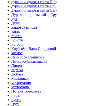
дураки и идиоты сайта П.ру
дураки и идиоты сайта Пру
дураки и идиоты сайта С.ру
Дураки и идиоты сайта Сру
дух
Душа
жидовская ложь
жиды
Жизнь
идиоты
история
Клуб тёти Вали Сидоровой
космос
Ленка Гусельникова
Ленка Хуйсельникова
Липец
лирика
любовь
Мельников
метромания
метроманы
Нотаха Темофеева
проза
путен
Путь