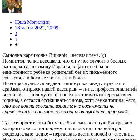
Юша Могилкин
28 марта 2025, 20:09
↑
↓
+1
Сыночка-карзиночка Вшивой – веселая тема. )))
Помнится, ленка верещала, что он у нее служит в боевых
частях, хотя, по закону Израиля, в цахал не брали
единстенного ребенка родителей без их письменного
согласия, а в боевые части – тем более.
Но когда случилась недавняя войнушка между иудеями и
арабами, отпрыск нашей кассирши – типа, профессиональный
военный, — почему-то не пошел отстаивать интересы своей
rодины, а остался отсиживаться дома, хотя ленка топила: «
все,
кто мог пошли воевать, израильские военкоматы не
справляются с потоком желающих отомстить арабам
»©.
Тут все просто: если бы у нее был сын, военную биографию
которого она сочинила, ему пришлось идти на войну, а
следовательно, ленке – передавать вести с полей от его лица.
Но оно оказалось непосильной задачей даже для такой вруньи,