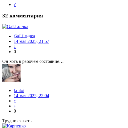
?
32
комментария
GaLLo-чка
14 мая 2025, 21:57
↓
0
Он хоть в рабочем состояние…
krutoi
14 мая 2025, 22:04
↑
↓
0
Трудно сказать