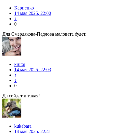
Карпенко
14 мая 2025, 22:00
↓
0
Для Смердякова-Падлова маловата будет.
krutoi
14 мая 2025, 22:03
↑
↓
0
Да сойдет и такая!
kukabara
14 мая 2025, 22:41