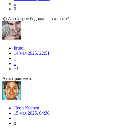
↓
0
))) А эти трое бедолаг — галчата?
krutoi
14 мая 2025, 22:51
↑
↓
+1
Ага, правнуки!
Леон Китаев
15 мая 2025, 04:30
↓
0