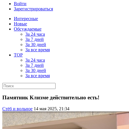
Войти
Зарегистрироваться
Интересные
Новые
Обсуждаемые
За 24 часа
За 7 дней
За 30 дней
За все время
TOP
За 24 часа
За 7 дней
За 30 дней
За все время
Памятник Клизме действительно есть!
Стёб и вольное
14 мая 2025, 21:34