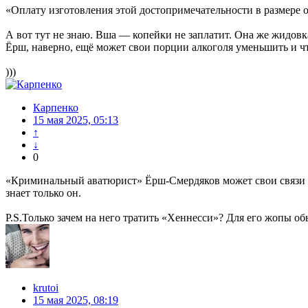
«Оплату изготовления этой достопримечательности в размере о
А вот тут не знаю. Вша — копейки не заплатит. Она же жидо
Ёрш, наверно, ещё может свои порции алкоголя уменьшить и чт
)))
Карпенко
15 мая 2025, 05:13
↑
↓
0
«Криминальный аватюрист» Ёрш-Смердяков может свои связи по
знает только он.
P.S.Только зачем на него тратить «Хеннесси»? Для его жопы об
krutoi
15 мая 2025, 08:19