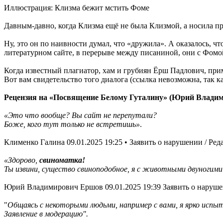
Иллюстрация: Клизма бежит мстить Фоме
Давным-давно, когда Клизма ещё не была Клизмой, а носила п
Ну, это он по наивности думал, что «дружила». А оказалось, ч
литературном сайте, в перерыве между писаниной, они с Фомо
Когда известный плагиатор, хам и грубиян Ёрш Падлович, прим
Вот вам свидетельство того диалога (ссылка невозможна, так ка
Рецензия на «Посвящение Белому Гуталину» (Юрий Влади
«Это что вообще? Вы сайт не перепутали?
Боже, кого тут только не встретишь»
.
Клименко Галина 09.01.2025 19:25 • Заявить о нарушении / Реда
«Здорово,
свиноматка!
Ты извини, существо свиноподобное, я с животными двуногими
Юрий Владимирович Ершов 09.01.2025 19:39 Заявить о наруше
"
Общаясь с некоторыми людьми, например с вами, я ярко испы
Заявление в модерацию".