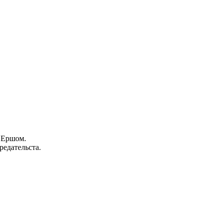
 Ершом.
редательста.