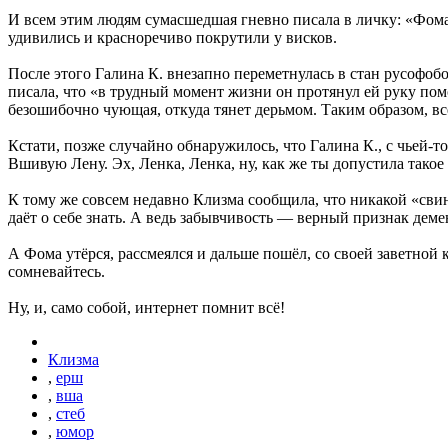
И всем этим людям сумасшедшая гневно писала в личку: «Фома
удивились и красноречиво покрутили у висков.
После этого Галина К. внезапно переметнулась в стан русофоб
писала, что «в трудный момент жизни он протянул ей руку по
безошибочно чующая, откуда тянет дерьмом. Таким образом, вс
Кстати, позже случайно обнаружилось, что Галина К., с чьей-т
Вшивую Лену. Эх, Ленка, Ленка, ну, как же ты допустила такое
К тому же совсем недавно Клизма сообщила, что никакой «свин
даёт о себе знать. А ведь забывчивость — верный признак деме
А Фома утёрся, рассмеялся и дальше пошёл, со своей заветной 
сомневайтесь.
Ну, и, само собой, интернет помнит всё!
Клизма
,
ерш
,
вша
,
стеб
,
юмор