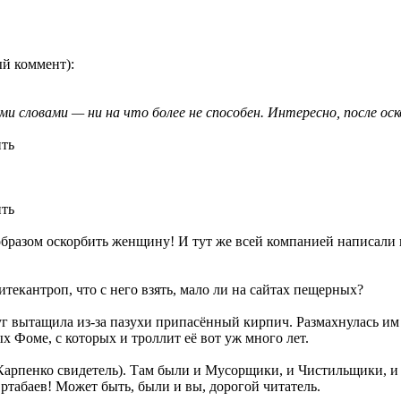
ый коммент):
и словами — ни на что более не способен. Интересно, после 
ить
ить
 образом оскорбить женщину! И тут же всей компанией написали
итекантроп, что с него взять, мало ли на сайтах пещерных?
уг вытащила из-за пазухи припасённый кирпич. Размахнулась им
х Фоме, с которых и троллит её вот уж много лет.
. Карпенко свидетель). Там были и Мусорщики, и Чистильщики, 
ртабаев! Может быть, были и вы, дорогой читатель.