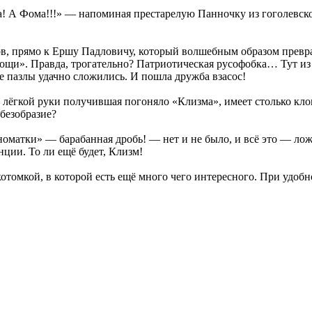
! А Фома!!!» — напоминая престарелую Панночку из гоголевског
ов, прямо к Ершу Падловичу, который волшебным образом преврат
мощи». Правда, трогательно? Патриотическая русофобка… Тут из
е пазлы удачно сложились. И пошла дружба взасос!
о лёгкой руки получившая погоняло «Клизма», имеет столько клон
 безобразие?
оматки» — барабанная дробь! — нет и не было, и всё это — лож
нции. То ли ещё будет, Клизм!
котомкой, в которой есть ещё много чего интересного. При удоб