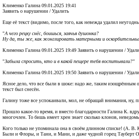
Клименко Галина 09.01.2025 19:41
Заявить о нарушении / Удалить
Еще её текст (видимо, после того, как невежда удалил неугодн
"
А чего рецку снёс, боишься, заячья душонка?
Ну да, ты же, как жонглировать матерными и оскорбительным
Клименко Галина 09.01.2025 19:49 Заявить о нарушении / Удал
"
Забыла спросить, кто и в какой пещере тебя воспитывали?"
Клименко Галина 09.01.2025 19:50 Заявить о нарушении / Удал
Ясное дело, что все были в шоке: надо же, таким изощрённым
текст был снесён.
Галину тоже все успокаивали, мол, не обращай внимания, ну, п
Прошло какое-то время, и вместо благодарности Галина К. вдр
многочлен. То бишь имеет хрен знает сколько клонов, неведомы
Кого только не упоминала она в своём длинном списке! (А. В
Были и Флоры, и Тани, и Мани, и даже чудной горец Тауберт О