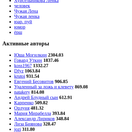
Хуйсельникова Ленка
человек
Чужая Лена
Чужая ленка
юар. пуй
юмор
ёрш
Активные авторы
Юша Могилкин
2304.03
Говард Уткин
1837.46
koss1967
1332.27
Dfyz
1063.84
krutoi
931.54
Евгений Бесовитов
906.85
Удаленный за ложь и клевету
869.08
natakery
814.08
Андрей Блудный сын
612.91
Карпенко
509.82
Орлуня
481.32
Мария Мирабелла
393.84
Александр Лириков
348.84
Лиза Биянова
328.47
jozi
311.80