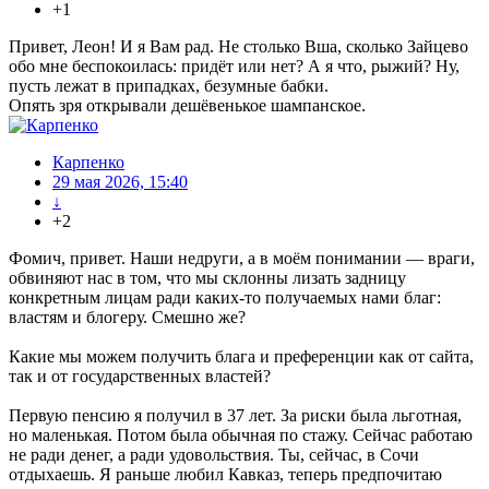
+1
Привет, Леон! И я Вам рад. Не столько Вша, сколько Зайцево
обо мне беспокоилась: придёт или нет? А я что, рыжий? Ну,
пусть лежат в припадках, безумные бабки.
Опять зря открывали дешёвенькое шампанское.
Карпенко
29 мая 2026, 15:40
↓
+2
Фомич, привет. Наши недруги, а в моём понимании — враги,
обвиняют нас в том, что мы склонны лизать задницу
конкретным лицам ради каких-то получаемых нами благ:
властям и блогеру. Смешно же?
Какие мы можем получить блага и преференции как от сайта,
так и от государственных властей?
Первую пенсию я получил в 37 лет. За риски была льготная,
но маленькая. Потом была обычная по стажу. Сейчас работаю
не ради денег, а ради удовольствия. Ты, сейчас, в Сочи
отдыхаешь. Я раньше любил Кавказ, теперь предпочитаю