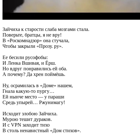
Зайчиха к старости слаба мозгами стала.
Поверьте, братцы, я не вру!
В «Роскомнадзор» она стучала,
Чтобы закрыли «Прозу. ру».
Ее бесили русофобы:
И Ленка Вшивая, и Ёрш.
Но вдруг понравились ей оба.
А почему? Да хрен поймёшь.
Ну, осрамилась в «Доме» нашем,
Гнала какую-то пургу…
Ей нынче место — у параши
Средь упырей… Ржунимагу!
Исходит злобою Зайчиха.
Мурою тешит дураков.
И с VPN заходит тихо
В столь ненавистный «Дом стихов».