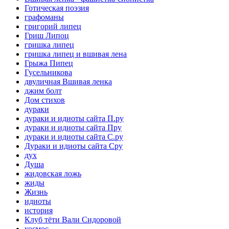
Готическая поэзия
графоманы
григорий липец
Гриш Липоц
гришка липец
гришка липец и вшивая лена
Грыжа Пипец
Гусельникова
двуличная Вшивая ленка
джим болт
Дом стихов
дураки
дураки и идиоты сайта П.ру
дураки и идиоты сайта Пру
дураки и идиоты сайта С.ру
Дураки и идиоты сайта Сру
дух
Душа
жидовская ложь
жиды
Жизнь
идиоты
история
Клуб тёти Вали Сидоровой
космос