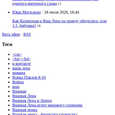
единого матерного слова
11
Юша Могилкин
· 28 июля 2026, 18:44
Как Калрецкая и Вша Лена на правду обиделись, или
1:1, бабушки!
18
Весь эфир
·
RSS
Теги
<cut>
<h4></h4>
в контакте
ваша лена
вимана
Вовка Павлов 8-10
Война
вша
Вшивая
Вшивая Лена
Вшивая Лена и Липец
Вшивая Лена-агент мирового сионизма
Вшивая ленка
Вшивая ленка - фашистка-сионистка