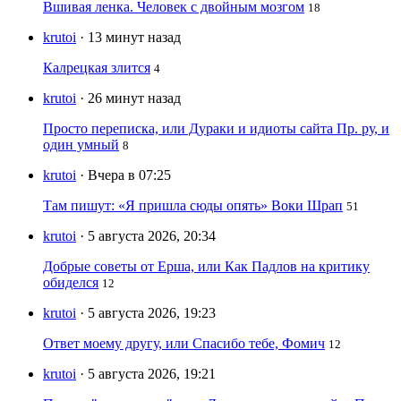
Вшивая ленка. Человек с двойным мозгом
18
krutoi
· 13 минут назад
Калрецкая злится
4
krutoi
· 26 минут назад
Просто переписка, или Дураки и идиоты сайта Пр. ру, и
один умный
8
krutoi
· Вчера в 07:25
Там пишут: «Я пришла сюды опять» Воки Шрап
51
krutoi
· 5 августа 2026, 20:34
Добрые советы от Ерша, или Как Падлов на критику
обиделся
12
krutoi
· 5 августа 2026, 19:23
Ответ моему другу, или Спасибо тебе, Фомич
12
krutoi
· 5 августа 2026, 19:21