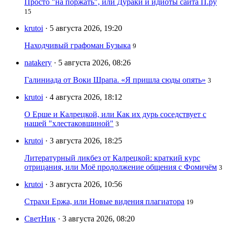
Просто "на поржать", или Дураки и идиоты сайта П.ру
15
krutoi
· 5 августа 2026, 19:20
Находчивый графоман Бузыка
9
natakery
· 5 августа 2026, 08:26
Галиниада от Воки Шрапа. «Я пришла сюды опять»
3
krutoi
· 4 августа 2026, 18:12
О Ерше и Калрецкой, или Как их дурь соседствует с
нашей "хлестаковщиной"
3
krutoi
· 3 августа 2026, 18:25
Литературный ликбез от Калрецкой: краткий курс
отрицания, или Моё продолжение общения с Фомичём
3
krutoi
· 3 августа 2026, 10:56
Страхи Ержа, или Новые видения плагиатора
19
СветНик
· 3 августа 2026, 08:20