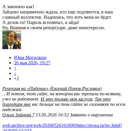
А завоняло как!
Зайцево напряженно ждала, кто еще подтянется, в наш
славный коллектив. Надеялась, что хоть меня не будет.
А делов-то! Пароль вспомнил, и айда!
Ну, Вшивая в своем репертуаре, даже неинтересно.
Юша Могилкин
26 мая 2026, 19:27
↑
↓
+2
Рецензия на «Падение» (Евгений Попов-Рословец)
…И потом, тот сайт, на котором вас трепали по-всякому,
уже не работает.
И это только моя заслуга
.
Так что
благодаря мне
вас больше на том сайте не склоняют по всем
падежам.
Ольга Зайцева 7
15.05.2026 16:52 Заявить о нарушении
web.archive.org/web/20260526161600/https://proza.ru/rec.html?
2026/05/15/343