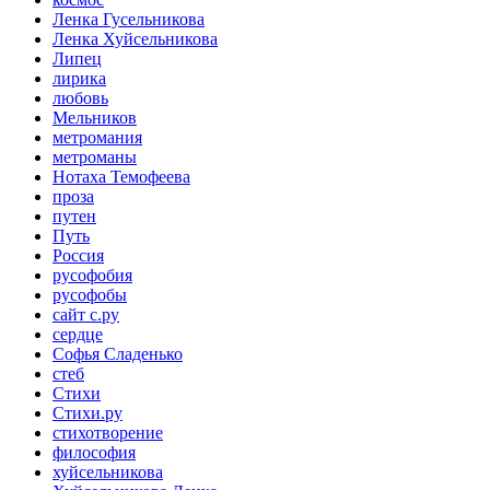
Ленка Гусельникова
Ленка Хуйсельникова
Липец
лирика
любовь
Мельников
метромания
метроманы
Нотаха Темофеева
проза
путен
Путь
Россия
русофобия
русофобы
сайт с.ру
сердце
Софья Сладенько
стеб
Стихи
Стихи.ру
стихотворение
философия
хуйсельникова