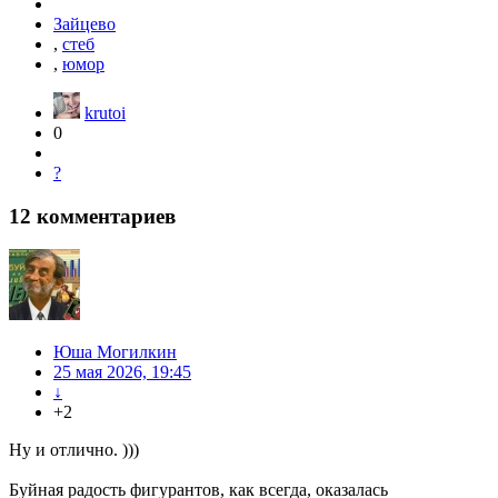
Зайцево
,
стеб
,
юмор
krutoi
0
?
12
комментариев
Юша Могилкин
25 мая 2026, 19:45
↓
+2
Ну и отлично. )))
Буйная радость фигурантов, как всегда, оказалась