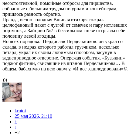
несостоятельной, помойные отбросы для пиршества,
собранные с большим трудом по урнам и контейнерам,
пришлось разность обратно.
Правда, вечно голодная Вшивая втихаря сожрала
целлофановый пакет с лузгой от семечек и пару истлевших
портянок, а Зайцово №7 в бессильном гневе отгрызла себе
половину левой ягодицы.
Но всех порадовал Пердислав Пердельников: он украл со
склада, в недрах которого работал грузчиком, несколько
петард; украл их своим любимым способом, засунув в
заднеприводное отверстие. Опережая события, «Бузыкин»
поджог фитили, свисавшие из штанов Пердельникова… В
общем, бабахнуло на всю округу. «И все зааплодировали»©.
)))
krutoi
25 мая 2026, 21:10
↑
↓
+2