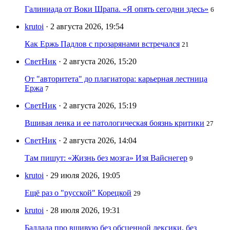
Галиниада от Воки Шрапа. «Я опять сегодни здесь»
6
krutoi
· 2 августа 2026, 19:54
Как Ержь Падлов с прозарянами встречался
21
СветНик
· 2 августа 2026, 15:20
От "авторитета" до плагиатора: карьерная лестница
Ержа
7
СветНик
· 2 августа 2026, 15:19
Вшивая ленка и ее патологическая боязнь критики
27
СветНик
· 2 августа 2026, 14:04
Там пишут: «Жизнь без мозга» Изя Вайснегер
9
krutoi
· 29 июля 2026, 19:05
Ещё раз о "русской" Корецкой
29
krutoi
· 28 июля 2026, 19:31
Баллада про вшивую без обсценной лексики, без