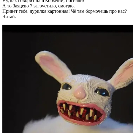
Ну, как говорит наш Кормчий, погнали!
А то Заяцево 7 загрустило, смотрю.
Привет тебе, дурилка картонная! Чё там бормочешь про нас?
Читай: