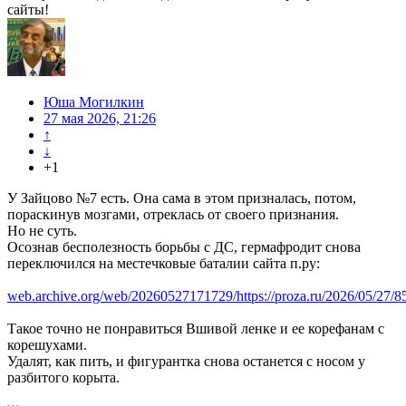
сайты!
Юша Могилкин
27 мая 2026, 21:26
↑
↓
+1
У Зайцово №7 есть. Она сама в этом призналась, потом,
пораскинув мозгами, отреклась от своего признания.
Но не суть.
Осознав бесполезность борьбы с ДС, гермафродит снова
переключился на местечковые баталии сайта п.ру:
web.archive.org/web/20260527171729/https://proza.ru/2026/05/27/8
Такое точно не понравиться Вшивой ленке и ее корефанам с
корешухами.
Удалят, как пить, и фигурантка снова останется с носом у
разбитого корыта.