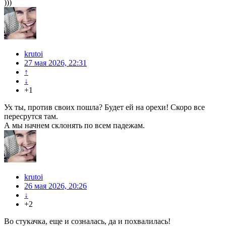
)))
krutoi
27 мая 2026, 22:31
↑
↓
+1
Ух ты, против своих пошла? Будет ей на орехи! Скоро все
пересрутся там.
А мы начнем склонять по всем падежам.
krutoi
26 мая 2026, 20:26
↓
+2
Во стукачка, еще и созналась, да и похвалилась!