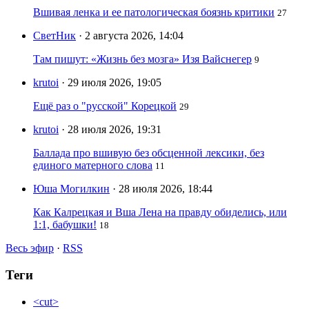
Вшивая ленка и ее патологическая боязнь критики
27
СветНик
· 2 августа 2026, 14:04
Там пишут: «Жизнь без мозга» Изя Вайснегер
9
krutoi
· 29 июля 2026, 19:05
Ещё раз о "русской" Корецкой
29
krutoi
· 28 июля 2026, 19:31
Баллада про вшивую без обсценной лексики, без
единого матерного слова
11
Юша Могилкин
· 28 июля 2026, 18:44
Как Калрецкая и Вша Лена на правду обиделись, или
1:1, бабушки!
18
Весь эфир
·
RSS
Теги
<cut>