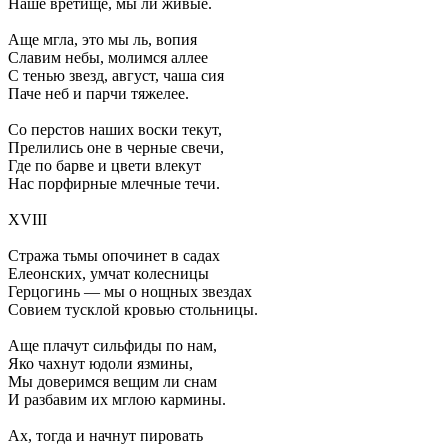
Наше вретище, мы ли живые.
Аще мгла, это мы ль, вопия
Славим небы, молимся аллее
С тенью звезд, август, чаша сия
Паче неб и парчи тяжелее.
Со перстов наших воски текут,
Прелились оне в черные свечи,
Где по барве и цвети влекут
Нас порфирные млечные течи.
XVIII
Стража тьмы опочинет в садах
Елеонских, умчат колесницы
Герцогинь — мы о нощных звездах
Совием тусклой кровью стольницы.
Аще плачут сильфиды по нам,
Яко чахнут юдоли язмины,
Мы доверимся вещим ли снам
И разбавим их мглою кармины.
Ах, тогда и начнут пировать