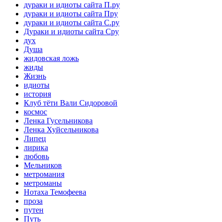
дураки и идиоты сайта П.ру
дураки и идиоты сайта Пру
дураки и идиоты сайта С.ру
Дураки и идиоты сайта Сру
дух
Душа
жидовская ложь
жиды
Жизнь
идиоты
история
Клуб тёти Вали Сидоровой
космос
Ленка Гусельникова
Ленка Хуйсельникова
Липец
лирика
любовь
Мельников
метромания
метроманы
Нотаха Темофеева
проза
путен
Путь