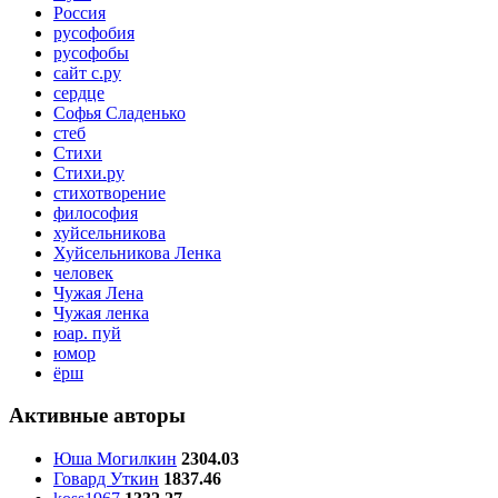
Россия
русофобия
русофобы
сайт с.ру
сердце
Софья Сладенько
стеб
Стихи
Стихи.ру
стихотворение
философия
хуйсельникова
Хуйсельникова Ленка
человек
Чужая Лена
Чужая ленка
юар. пуй
юмор
ёрш
Активные авторы
Юша Могилкин
2304.03
Говард Уткин
1837.46