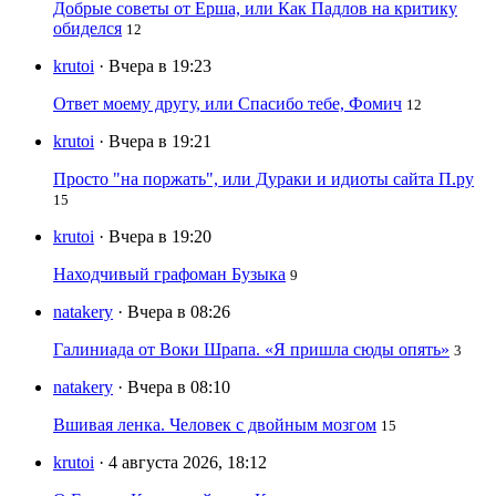
Добрые советы от Ерша, или Как Падлов на критику
обиделся
12
krutoi
· Вчера в 19:23
Ответ моему другу, или Спасибо тебе, Фомич
12
krutoi
· Вчера в 19:21
Просто "на поржать", или Дураки и идиоты сайта П.ру
15
krutoi
· Вчера в 19:20
Находчивый графоман Бузыка
9
natakery
· Вчера в 08:26
Галиниада от Воки Шрапа. «Я пришла сюды опять»
3
natakery
· Вчера в 08:10
Вшивая ленка. Человек с двойным мозгом
15
krutoi
· 4 августа 2026, 18:12