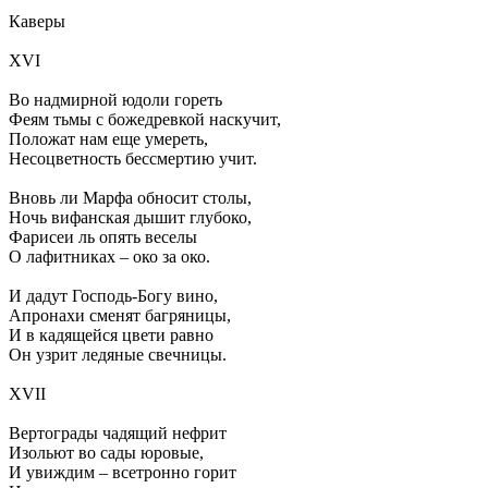
Каверы
XVI
Во надмирной юдоли гореть
Феям тьмы с божедревкой наскучит,
Положат нам еще умереть,
Несоцветность бессмертию учит.
Вновь ли Марфа обносит столы,
Ночь вифанская дышит глубоко,
Фарисеи ль опять веселы
О лафитниках – око за око.
И дадут Господь-Богу вино,
Апронахи сменят багряницы,
И в кадящейся цвети равно
Он узрит ледяные свечницы.
XVII
Вертограды чадящий нефрит
Изольют во сады юровые,
И увиждим – всетронно горит