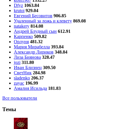
koss1967
1332.27
Dfyz
1063.84
krutoi
929.04
Евгений Бесовитов
906.85
Удаленный за ложь и клевету
869.08
natakery
814.08
Андрей Блудный сын
612.91
Карпенко
509.82
Орлуня
481.32
Мария Мирабелла
393.84
Александр Лириков
348.84
Лиза Биянова
328.47
jozi
311.80
Иван Близнец
309.50
СветНик
284.98
sladenko
206.37
zayac
196.99
Амалия Исильда
181.83
Все пользователи
Темы