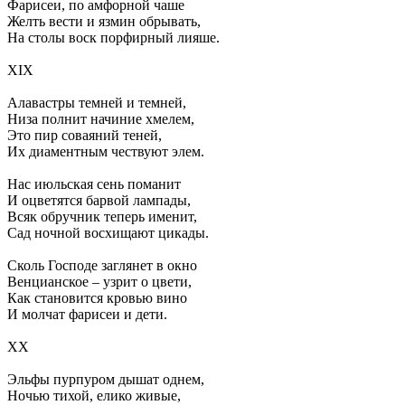
Фарисеи, по амфорной чаше
Желть вести и язмин обрывать,
На столы воск порфирный лияше.
XIX
Алавастры темней и темней,
Низа полнит начиние хмелем,
Это пир соваяний теней,
Их диаментным чествуют элем.
Нас июльская сень поманит
И оцветятся барвой лампады,
Всяк обручник теперь именит,
Сад ночной восхищают цикады.
Сколь Господе заглянет в окно
Венцианское – узрит о цвети,
Как становится кровью вино
И молчат фарисеи и дети.
ХХ
Эльфы пурпуром дышат однем,
Ночью тихой, елико живые,