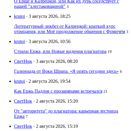
О Ерше и Калрецкой, или Как их дурь соседствует с
нашей "хлестаковщиной"
3
krutoi
· 3 августа 2026, 18:25
Литературный ликбез от Калрецкой: краткий курс
отрицания, или Моё продолжение общения с Фомичём
3
krutoi
· 3 августа 2026, 10:56
Страхи Ержа, или Новые видения плагиатора
19
СветНик
· 3 августа 2026, 08:20
Галиниада от Воки Шрапа. «Я опять сегодни здесь»
6
krutoi
· 2 августа 2026, 19:54
Как Ержь Падлов с прозарянами встречался
21
СветНик
· 2 августа 2026, 15:20
От "авторитета" до плагиатора: карьерная лестница
Ержа
7
СветНик
· 2 августа 2026, 15:19