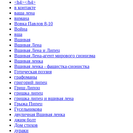
<h4></h4>
в контакте
ваша лена
вимана
Вовка Павлов 8-10
Война
вша
Вшивая
Вшивая Лена
Вшивая Лена и Липец
Вшивая Лена-агент мирового сионизма
Вшивая ленка
Вшивая ленка - фашистка-сионистка
Готическая поэзия
графоманы
григорий липец
Гриш Липоц
гришка липец
гришка липец и вшивая лена
Грыжа Пипец
Гусельникова
двуличная Вшивая ленка
джим болт
Дом стихов
дураки