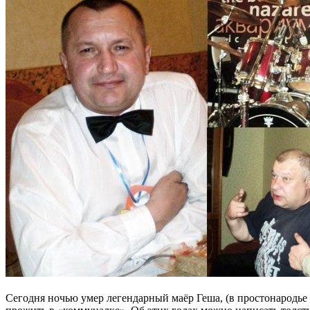
Сегодня ночью умер легендарный маёр Геша, (в простонародье – 