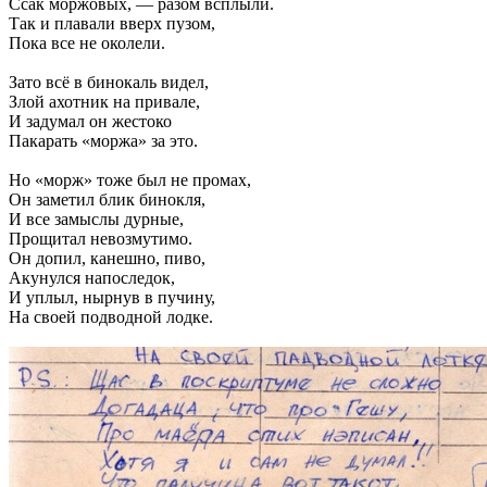
Ссак моржовых, — разом всплыли.
Так и плавали вверх пузом,
Пока все не околели.
Зато всё в бинокаль видел,
Злой ахотник на привале,
И задумал он жестоко
Пакарать «моржа» за это.
Но «морж» тоже был не промах,
Он заметил блик бинокля,
И все замыслы дурные,
Прощитал невозмутимо.
Он допил, канешно, пиво,
Акунулся напоследок,
И уплыл, нырнув в пучину,
На своей подводной лодке.