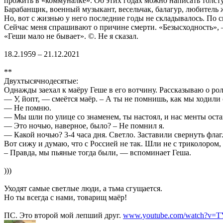
прожить в «коммуналке». Об этих годах можно написать толст
Барабанщик, военный музыкант, весельчак, балагур, любитель 
Но, вот с жизнью у него последние годы не складывалось. По с
Сейчас меня спрашивают о причине смерти. «Безысходность»,
«Геши мало не бывает». ©. Не я сказал.
18.2.1959 – 21.12.2021
**
Двухтысячнодесятые:
Однажды заехал к маёру Геше в его вотчину. Рассказываю о р
— У, йопт, — смеётся маёр. – А ты не помнишь, как мы ходили 
— Не помню.
— Мы шли по улице со знаменем, ты настоял, и нас менты оста
— Это ночью, наверное, было? – Не помнил я.
— Какой ночью? 3-4 часа дня. Светло. Заставили свернуть флаг
Вот сижу и думаю, что с Россией не так. Шли не с триколором,
– Правда, мы пьяные тогда были, — вспоминает Геша.
)))
Уходят самые светлые люди, а тьма сгущается.
Но ты всегда с нами, товарищ маёр!
ПС. Это второй мой лепший друг.
www.youtube.com/watch?v=