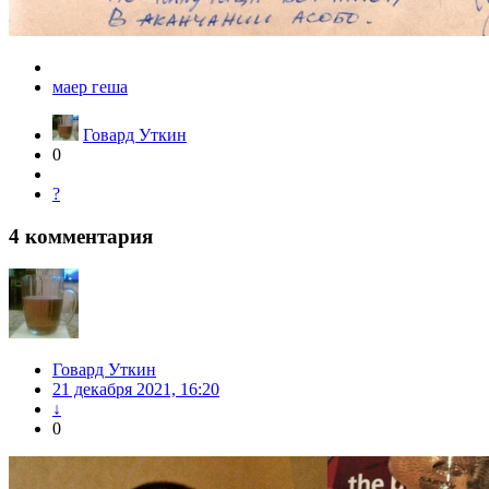
маер геша
Говард Уткин
0
?
4
комментария
Говард Уткин
21 декабря 2021, 16:20
↓
0