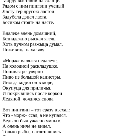
Морду выставив на солнце.
Рядом с ним пингвин ученый,
Ласту тёр другою ластой.
Задубела дэцел ласта,
Босиком стоять на насте.
Вдалеке алень домашний,
Безнадежно рыскал ягель.
Хоть пучком разжыца думал,
Поживица нахаляву.
«Морж» валялся недалече,
На холодной раскладушке,
Попивая регулярно
Пиво из большой канистры.
Иногда ходил он в море,
Окунуца для приличья,
И покрывшись после коркой
Ледяной, ложился снова.
Вот пингвин – тот сразу въехал:
Что «морж» ссал, а не купался.
Ведь он был ужасно умным,
А олень ничё не видел.
Только рыбы, наглотавшись