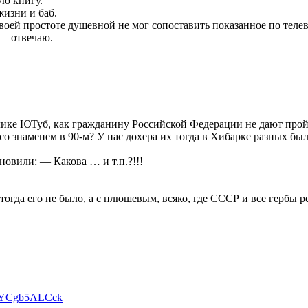
ую книгу.
жизни и баб.
воей простоте душевной не мог сопоставить показанное по телев
 — отвечаю.
олике ЮТуб, как гражданину Российской Федерации не дают про
со знаменем в 90-м? У нас дохера их тогда в Хибарке разных было
новили: — Какова … и т.п.?!!!
.
 тогда его не было, а с плюшевым, всяко, где СССР и все гербы
TYCgb5ALCck