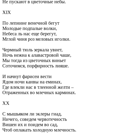
Не пускают в цветочные небы.
XIX
По лепнине венечной бегут
Молодые подпалые волки,
Небеса ль нас еще берегут,
Мглой чиня роз меловых иголки.
Чермный тюль зеркала увиет,
Ночь нежна к алавастровой чаше,
Мы тогда из цветочных виньет
Соточимся, порфирность лияше.
И начнут фарисеи вести
Ядом ночи канвы на еминах,
Где влекли нас в тлеенной желти –
Отраженных во млечных карминах.
XX
С мышьяком ли эклеры гиад,
Ничего, соведем червотечность
Вишен их и поидем во сад,
Чтоб оплакать холодную млечность.