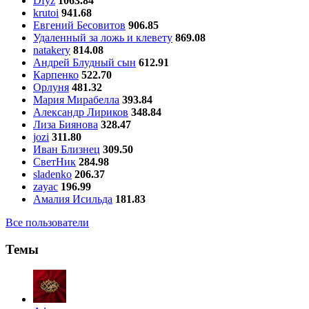
Dfyz
1063.84
krutoi
941.68
Евгений Бесовитов
906.85
Удаленный за ложь и клевету
869.08
natakery
814.08
Андрей Блудный сын
612.91
Карпенко
522.70
Орлуня
481.32
Мария Мирабелла
393.84
Александр Лириков
348.84
Лиза Биянова
328.47
jozi
311.80
Иван Близнец
309.50
СветНик
284.98
sladenko
206.37
zayac
196.99
Амалия Исильда
181.83
Все пользователи
Темы