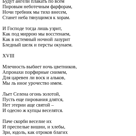
Будут ангели плакать по всем
Пировым неботечным фарфорам,
Ночи требник мы тихо внесем,
Станет неба тянущимся к хорам.
И Господе тогда лишь узрит,
Как под миррою мы восстенаем,
Как в истемный ночной лазурит
Бледный шелк и персты окунаем.
XVIII
Млечность выбиет ночь цветников,
Апронахи порфирные снимем,
Для царевен ли воск и альков,
Мы ль иное урочество имем.
Льет Селена огонь золотой,
Пусть еще пирования длятся,
Нет этерии аще святой –
И одесно ж купцы веселятся.
Паче скорби веселие их
И преспелые вишни, и хлебы,
Зри, юдоль, как отроков благих