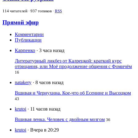
114
читателей · 937 топиков ·
RSS
Прямой эфир
Комментарии
Публикации
Карпенко
· 3 часа назад
Литературный ликбез от Калрецкой: краткий курс
отрицания, или Моё продолжение общения с Фомичём
16
natakery
· 8 часов назад
Вшивая и Чернухина. Кое-что об Есенине и Высоцком
43
krutoi
· 11 часов назад
Вшивая ленка. Человек с двойным мозгом
36
krutoi
· Вчера в 20:29