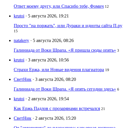
Ответ моему другу, или Спасибо тебе, Фомич
12
krutoi
· 5 августа 2026, 19:21
Просто "на поржать", или Дураки и идиоты сайта П.ру
15
natakery
· 5 августа 2026, 08:26
Галиниада от Воки Шрапа. «Я пришла сюды опять»
3
krutoi
· 3 августа 2026, 10:56
Страхи Ержа, или Новые видения плагиатора
19
СветНик
· 3 августа 2026, 08:20
Галиниада от Воки Шрапа. «Я опять сегодни здесь»
6
krutoi
· 2 августа 2026, 19:54
Как Ержь Падлов с прозарянами встречался
21
СветНик
· 2 августа 2026, 15:20
От "авторитета" до плагиатора: карьерная лестница