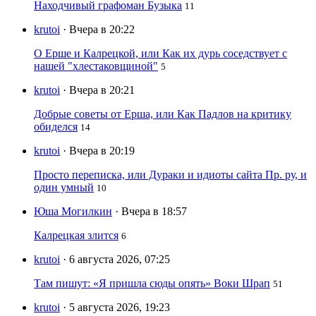
Находчивый графоман Бузыка
11
krutoi
· Вчера в 20:22
О Ерше и Калрецкой, или Как их дурь соседствует с
нашей "хлестаковщиной"
5
krutoi
· Вчера в 20:21
Добрые советы от Ерша, или Как Падлов на критику
обиделся
14
krutoi
· Вчера в 20:19
Просто переписка, или Дураки и идиоты сайта Пр. ру, и
один умный
10
Юша Могилкин
· Вчера в 18:57
Калрецкая злится
6
krutoi
· 6 августа 2026, 07:25
Там пишут: «Я пришла сюды опять» Воки Шрап
51
krutoi
· 5 августа 2026, 19:23