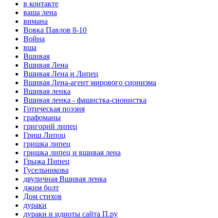
в контакте
ваша лена
вимана
Вовка Павлов 8-10
Война
вша
Вшивая
Вшивая Лена
Вшивая Лена и Липец
Вшивая Лена-агент мирового сионизма
Вшивая ленка
Вшивая ленка - фашистка-сионистка
Готическая поэзия
графоманы
григорий липец
Гриш Липоц
гришка липец
гришка липец и вшивая лена
Грыжа Пипец
Гусельникова
двуличная Вшивая ленка
джим болт
Дом стихов
дураки
дураки и идиоты сайта П.ру