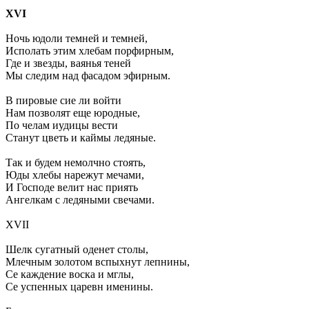
XVI
Ночь юдоли темней и темней,
Исполать этим хлебам порфирным,
Где и звезды, ваянья теней
Мы следим над фасадом эфирным.
В пировые сие ли войти
Нам позволят еще юродные,
По челам иудицы вести
Станут цветь и каймы ледяные.
Так и будем немолчно стоять,
Юды хлебы нарежут мечами,
И Господе велит нас приять
Ангелкам с ледяными свечами.
XVII
Шелк сугатный оденет столы,
Млечным золотом вспыхнут лепнины,
Се каждение воска и мглы,
Се успенных царевн именины.