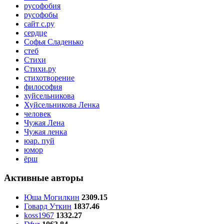
русофобия
русофобы
сайт с.ру
сердце
Софья Сладенько
стеб
Стихи
Стихи.ру
стихотворение
философия
хуйсельникова
Хуйсельникова Ленка
человек
Чужая Лена
Чужая ленка
юар. пуй
юмор
ёрш
Активные авторы
Юша Могилкин
2309.15
Говард Уткин
1837.46
koss1967
1332.27