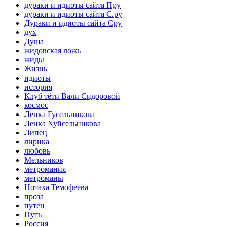
дураки и идиоты сайта Пру
дураки и идиоты сайта С.ру
Дураки и идиоты сайта Сру
дух
Душа
жидовская ложь
жиды
Жизнь
идиоты
история
Клуб тёти Вали Сидоровой
космос
Ленка Гусельникова
Ленка Хуйсельникова
Липец
лирика
любовь
Мельников
метромания
метроманы
Нотаха Темофеева
проза
путен
Путь
Россия