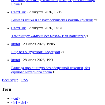
Ержа
7
СветНик
· 2 августа 2026, 15:19
Вшивая ленка и ее патологическая боязнь критики
27
СветНик
· 2 августа 2026, 14:04
Там пишут: «Жизнь без мозга» Изя Вайснегер
9
krutoi
· 29 июля 2026, 19:05
Ещё раз о "русской" Корецкой
29
krutoi
· 28 июля 2026, 19:31
Баллада про вшивую без обсценной лексики, без
единого матерного слова
11
Весь эфир
·
RSS
Теги
<cut>
<h4></h4>