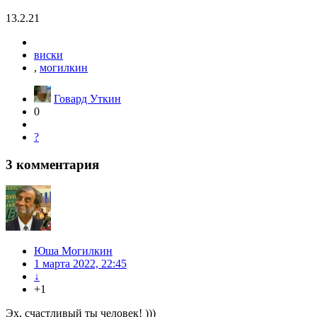
13.2.21
виски
,
могилкин
Говард Уткин
0
?
3
комментария
Юша Могилкин
1 марта 2022, 22:45
↓
+1
Эх, счастливый ты человек! )))