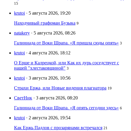
15
krutoi
· 5 августа 2026, 19:20
Находчивый графоман Бузыка
9
natakery
· 5 августа 2026, 08:26
Галиниада от Воки Шрапа. «Я пришла сюды опять»
3
krutoi
· 4 августа 2026, 18:12
О Ерше и Калрецкой, или Как их дурь соседствует с
нашей "хлестаковщиной"
3
krutoi
· 3 августа 2026, 10:56
Страхи Ержа, или Новые видения плагиатора
19
СветНик
· 3 августа 2026, 08:20
Галиниада от Воки Шрапа. «Я опять сегодни здесь»
6
krutoi
· 2 августа 2026, 19:54
Как Ержь Падлов с прозарянами встречался
21