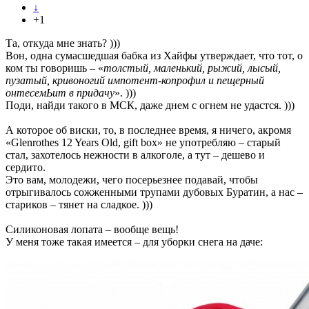
↓
+1
Та, откуда мне знать? )))
Вон, одна сумасшедшая бабка из Хайфы утверждает, что тот, о
ком ты говоришь – «
толстый, маленький, рыжий, лысый,
пузатый, кривоногий импотент-копрофил и пещерный
онтесемЬит в придачу
». )))
Поди, найди такого в МСК, даже днем с огнем не удастся. )))
А которое об виски, то, в последнее время, я ничего, акромя
«Glenrothes 12 Years Old, gift box» не употребляю – старый
стал, захотелось нежности в алкоголе, а тут – дешево и
сердито.
Это вам, молодежи, чего посерьезнее подавай, чтобы
отрыгивалось сожженными трупами дубовых Буратин, а нас –
стариков – тянет на сладкое. )))
Силиконовая лопата – вообще вещь!
У меня тоже такая имеется – для уборки снега на даче: