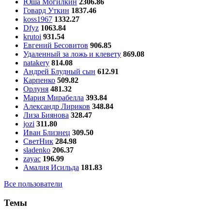
Юша Могилкин
2306.86
Говард Уткин
1837.46
koss1967
1332.27
Dfyz
1063.84
krutoi
931.54
Евгений Бесовитов
906.85
Удаленный за ложь и клевету
869.08
natakery
814.08
Андрей Блудный сын
612.91
Карпенко
509.82
Орлуня
481.32
Мария Мирабелла
393.84
Александр Лириков
348.84
Лиза Биянова
328.47
jozi
311.80
Иван Близнец
309.50
СветНик
284.98
sladenko
206.37
zayac
196.99
Амалия Исильда
181.83
Все пользователи
Темы