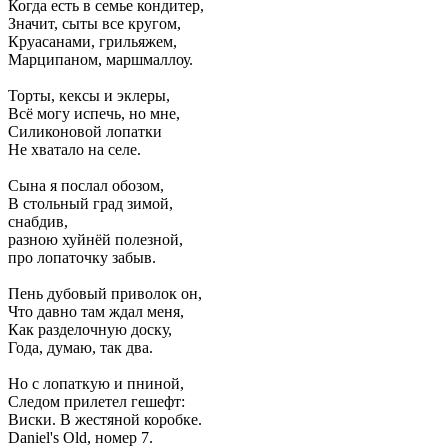
Когда есть в семье кондитер,
Значит, сыты все кругом,
Круасанами, грильяжем,
Марципаном, маршмаллоу.
Торты, кексы и эклеры,
Всё могу испечь, но мне,
Силиконовой лопатки
Не хватало на селе.
Сына я послал обозом,
В стольный град зимой,
снабдив,
разною хуйнёй полезной,
про лопаточку забыв.
Пень дубовый приволок он,
Что давно там ждал меня,
Как разделочную доску,
Года, думаю, так два.
Но с лопаткую и пниной,
Следом прилетел гешефт:
Виски. В жестяной коробке.
Daniel's Old, номер 7.