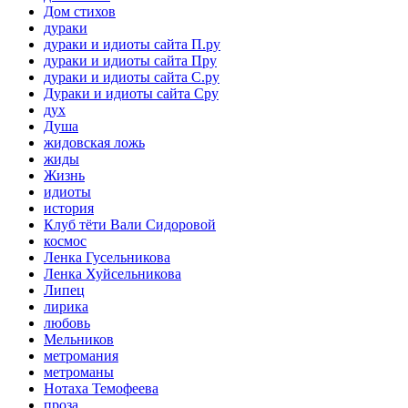
Дом стихов
дураки
дураки и идиоты сайта П.ру
дураки и идиоты сайта Пру
дураки и идиоты сайта С.ру
Дураки и идиоты сайта Сру
дух
Душа
жидовская ложь
жиды
Жизнь
идиоты
история
Клуб тёти Вали Сидоровой
космос
Ленка Гусельникова
Ленка Хуйсельникова
Липец
лирика
любовь
Мельников
метромания
метроманы
Нотаха Темофеева
проза