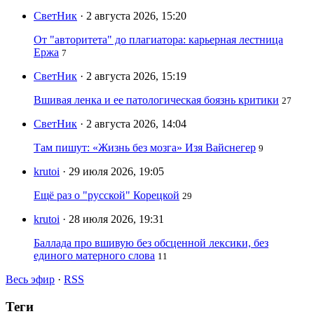
СветНик
· 2 августа 2026, 15:20
От "авторитета" до плагиатора: карьерная лестница
Ержа
7
СветНик
· 2 августа 2026, 15:19
Вшивая ленка и ее патологическая боязнь критики
27
СветНик
· 2 августа 2026, 14:04
Там пишут: «Жизнь без мозга» Изя Вайснегер
9
krutoi
· 29 июля 2026, 19:05
Ещё раз о "русской" Корецкой
29
krutoi
· 28 июля 2026, 19:31
Баллада про вшивую без обсценной лексики, без
единого матерного слова
11
Весь эфир
·
RSS
Теги