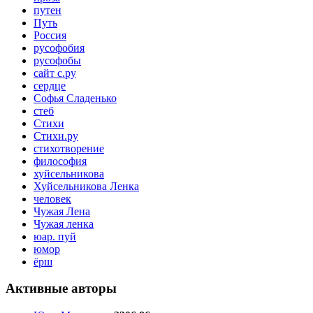
путен
Путь
Россия
русофобия
русофобы
сайт с.ру
сердце
Софья Сладенько
стеб
Стихи
Стихи.ру
стихотворение
философия
хуйсельникова
Хуйсельникова Ленка
человек
Чужая Лена
Чужая ленка
юар. пуй
юмор
ёрш
Активные авторы