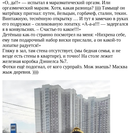
«О, да!!» — испытал я маразматический оргазм. Или
оргазмический маразм. Хотя, какая разница? )))) Тамыщё он
матрёшку пригнал: путен, йельцын, горбачеф, сталин, текин.
Винтажную, теснённую открытку … И тут я замечаю в руках
его подружки – силикованую лопатку. «А-а-а!!! — задергался
я в конвульсиях. – Счастье-то какое!!!»
Детёныш как-то странно посмотрел на меня: «Нихрена себе,
ему там подарочный набор виски прислали, а он какой-то
лопатке радуется!»
Гляжу в зал, там стена отсутствует, (мы бедная семья, и не
везде есть стены в квартире), и точно! На столе лежит
железная коробка Дэниелса №7.
Фотки ещё подогнал, от кого сурпрайз. Мож знаешь? Масква
жыж диревня. ))))