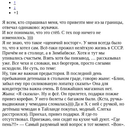
↑
↓
+1
Я всем, кто спрашивал меня, что привезти мне из-за границы,
отвечал одинаково: жувачки.
И все понимали, что это стёб. С тех пор ничего не
изменилось. ))))
Я не знаю, что такое «щенячий восторг». У меня всегда было
то, что я хотел сам. Всё-таки прожил нелёгкую жизнь в СССР.
Причём не в столице, а в Зимбабвске. Хотя и тут мы
упивались счастьем. Взять хотя бы пивзавод, … рассказывал
уже. Все чехи и словаки, вкл бюргеров, просто слезами
исходили. Не суть, по теме:
Ну, там же важная предыстория. В последний день
пребывания детеныша в стольном граде, говорю жыне: «Блин,
забыл ему про силикованую лопатку сказать» Она для
кондитерства важна очень. В ближайших магазинах нет.
Жына: «Я сказала». Ну и фсё. Он прилетел, подарки пожже
привез корефан. У него билеты с багажом были. (Кста, ручка-
выдвижная у чемодана сломалась)))) Да и Х с ней с ручкой, но
детёныш чемодан в Тайланде покупал, модный. Слегка
расстроился). Приехал, привез подарки. Я где-то
отсутствовал. Приезжаю, они сидят на кухне чай дуют. «Где
пень?!!» — Самый разумный мой вопрос в тот момент. «Вон».