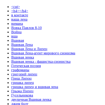
<cut>
<h4></h4>
в контакте
ваша лена
вимана
Вовка Павлов 8-10
Война
вша
Вшивая
Вшивая Лена
Вшивая Лена и Липец
Вшивая Лена-агент мирового сионизма
Вшивая ленка
Вшивая ленка - фашистка-сионистка
Готическая поэзия
графоманы
григорий липец
Гриш Липоц
гришка липец
гришка липец и вшивая лена
Грыжа Пипец
Гусельникова
двуличная Вшивая ленка
джим болт