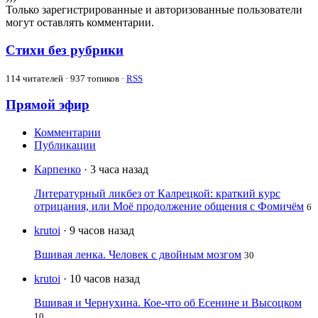
Только зарегистрированные и авторизованные пользователи
могут оставлять комментарии.
Стихи без рубрики
114
читателей · 937 топиков ·
RSS
Прямой эфир
Комментарии
Публикации
Карпенко
· 3 часа назад
Литературный ликбез от Калрецкой: краткий курс
отрицания, или Моё продолжение общения с Фомичём
6
krutoi
· 9 часов назад
Вшивая ленка. Человек с двойным мозгом
30
krutoi
· 10 часов назад
Вшивая и Чернухина. Кое-что об Есенине и Высоцком
10