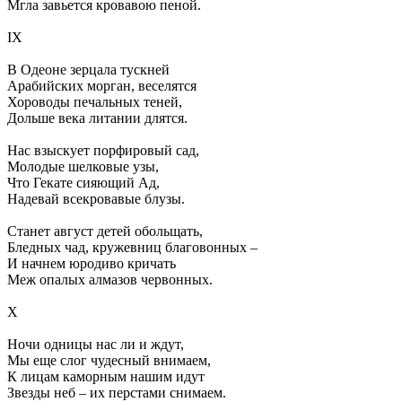
Мгла завьется кровавою пеной.
IX
В Одеоне зерцала тускней
Арабийских морган, веселятся
Хороводы печальных теней,
Дольше века литании длятся.
Нас взыскует порфировый сад,
Молодые шелковые узы,
Что Гекате сияющий Ад,
Надевай всекровавые блузы.
Станет август детей обольщать,
Бледных чад, кружевниц благовонных –
И начнем юродиво кричать
Меж опалых алмазов червонных.
X
Ночи одницы нас ли и ждут,
Мы еще слог чудесный внимаем,
К лицам каморным нашим идут
Звезды неб – их перстами снимаем.