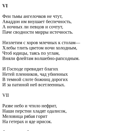
VI
Феи тьмы ангелочков не чтут,
Аваддон им внушает беспечность,
А ночных ли певцов и сочтут,
Паче сводности мирры истечность.
Низлетим с хоров млечных к столам—
Хлебы тлить цветом ночи холодным,
Чтоб юдицы, таясь по углам,
Вняли флейтам волшебно-рапсодным.
И Господе превидит благих
Нетей пленников, чад убиенных
В темной слоте божниц дорогих
И за патиной неб всетлеенных.
VII
Разве небо и чтило нефрит,
Наши перстни хладят одалисок,
Меловица рябая горит
На гетерах и яде ирисок.