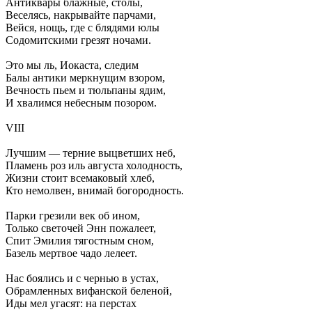
Антиквары блажные, столы,
Веселясь, накрывайте парчами,
Вейся, нощь, где с блядями юлы
Содомитскими грезят ночами.
Это мы ль, Иокаста, следим
Балы антики меркнущим взором,
Вечность пьем и тюльпаны ядим,
И хвалимся небесным позором.
VIII
Лучшим — терние выцветших неб,
Пламень роз иль августа холодность,
Жизни стоит всемаковый хлеб,
Кто немолвен, внимай богородность.
Парки грезили век об ином,
Только светочей Энн пожалеет,
Спит Эмилия тягостным сном,
Базель мертвое чадо лелеет.
Нас боялись и с чернью в устах,
Обрамленных вифанской беленой,
Иды мел угасят: на перстах