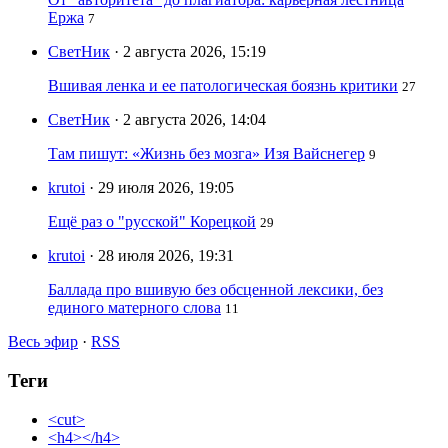
Ержа
7
СветНик
· 2 августа 2026, 15:19
Вшивая ленка и ее патологическая боязнь критики
27
СветНик
· 2 августа 2026, 14:04
Там пишут: «Жизнь без мозга» Изя Вайснегер
9
krutoi
· 29 июля 2026, 19:05
Ещё раз о "русской" Корецкой
29
krutoi
· 28 июля 2026, 19:31
Баллада про вшивую без обсценной лексики, без
единого матерного слова
11
Весь эфир
·
RSS
Теги
<cut>
<h4></h4>