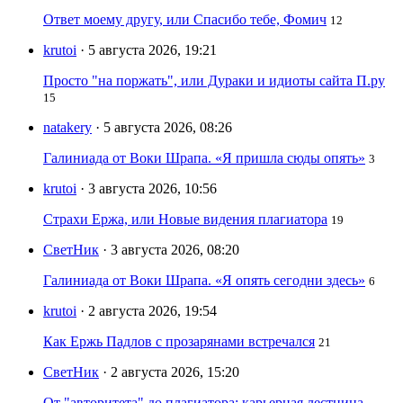
Ответ моему другу, или Спасибо тебе, Фомич
12
krutoi
· 5 августа 2026, 19:21
Просто "на поржать", или Дураки и идиоты сайта П.ру
15
natakery
· 5 августа 2026, 08:26
Галиниада от Воки Шрапа. «Я пришла сюды опять»
3
krutoi
· 3 августа 2026, 10:56
Страхи Ержа, или Новые видения плагиатора
19
СветНик
· 3 августа 2026, 08:20
Галиниада от Воки Шрапа. «Я опять сегодни здесь»
6
krutoi
· 2 августа 2026, 19:54
Как Ержь Падлов с прозарянами встречался
21
СветНик
· 2 августа 2026, 15:20
От "авторитета" до плагиатора: карьерная лестница