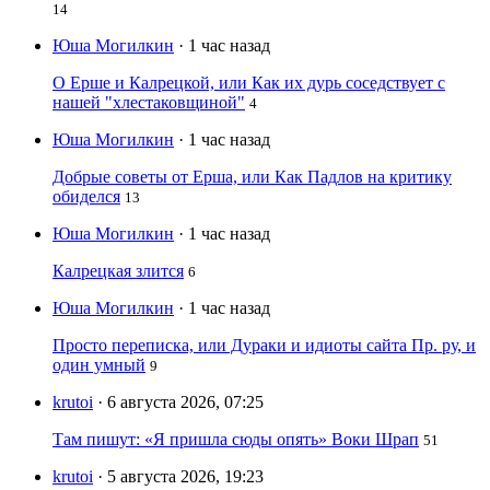
14
Юша Могилкин
· 1 час назад
О Ерше и Калрецкой, или Как их дурь соседствует с
нашей "хлестаковщиной"
4
Юша Могилкин
· 1 час назад
Добрые советы от Ерша, или Как Падлов на критику
обиделся
13
Юша Могилкин
· 1 час назад
Калрецкая злится
6
Юша Могилкин
· 1 час назад
Просто переписка, или Дураки и идиоты сайта Пр. ру, и
один умный
9
krutoi
· 6 августа 2026, 07:25
Там пишут: «Я пришла сюды опять» Воки Шрап
51
krutoi
· 5 августа 2026, 19:23