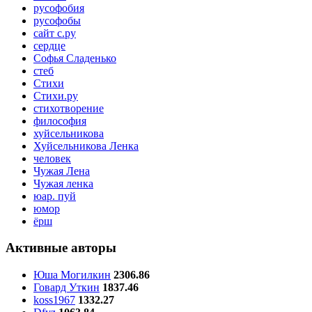
русофобия
русофобы
сайт с.ру
сердце
Софья Сладенько
стеб
Стихи
Стихи.ру
стихотворение
философия
хуйсельникова
Хуйсельникова Ленка
человек
Чужая Лена
Чужая ленка
юар. пуй
юмор
ёрш
Активные авторы
Юша Могилкин
2306.86
Говард Уткин
1837.46
koss1967
1332.27