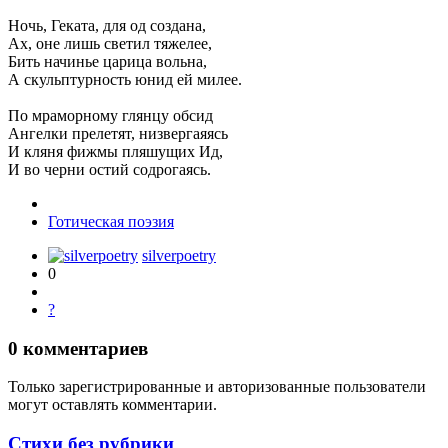
Ночь, Геката, для од создана,
Ах, оне лишь светил тяжелее,
Бить начинье царица вольна,
А скульптурность юнид ей милее.
По мраморному глянцу обсид
Ангелки прелетят, низвергаяясь
И кляня фижмы пляшущих Ид,
И во черни остий содрогаясь.
Готическая поэзия
silverpoetry
0
?
0
комментариев
Только зарегистрированные и авторизованные пользователи
могут оставлять комментарии.
Стихи без рубрики