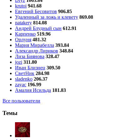
Dfyz
1063.84
krutoi
941.68
Евгений Бесовитов
906.85
Удаленный за ложь и клевету
869.08
natakery
814.08
Андрей Блудный сын
612.91
Карпенко
519.96
Орлуня
481.32
Мария Мирабелла
393.84
Александр Лириков
348.84
Лиза Биянова
328.47
jozi
311.80
Иван Близнец
309.50
СветНик
284.98
sladenko
206.37
zayac
196.99
Амалия Исильда
181.83
Все пользователи
Темы