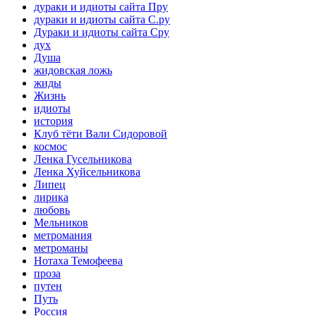
дураки и идиоты сайта Пру
дураки и идиоты сайта С.ру
Дураки и идиоты сайта Сру
дух
Душа
жидовская ложь
жиды
Жизнь
идиоты
история
Клуб тёти Вали Сидоровой
космос
Ленка Гусельникова
Ленка Хуйсельникова
Липец
лирика
любовь
Мельников
метромания
метроманы
Нотаха Темофеева
проза
путен
Путь
Россия