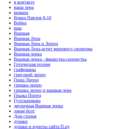
в контакте
ваша лена
вимана
Вовка Павлов 8-10
Война
вша
Вшивая
Вшивая Лена
Вшивая Лена и Липец
Вшивая Лена-агент мирового сионизма
Вшивая ленка
Вшивая ленка - фашистка-сионистка
Готическая поэзия
графоманы
григорий липец
Гриш Липоц
гришка липец
гришка липец и вшивая лена
Грыжа Пипец
Гусельникова
двуличная Вшивая ленка
джим болт
Дом стихов
дураки
дураки и идиоты сайта П.ру