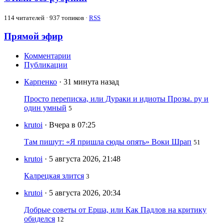
114
читателей · 937 топиков ·
RSS
Прямой эфир
Комментарии
Публикации
Карпенко
· 31 минута назад
Просто переписка, или Дураки и идиоты Прозы. ру и
один умный
5
krutoi
· Вчера в 07:25
Там пишут: «Я пришла сюды опять» Воки Шрап
51
krutoi
· 5 августа 2026, 21:48
Калрецкая злится
3
krutoi
· 5 августа 2026, 20:34
Добрые советы от Ерша, или Как Падлов на критику
обиделся
12