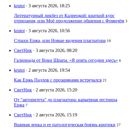
krutoi
· 3 августа 2026, 18:25
Литературный ликбез от Калрецкой: краткий курс
отрицания, или Моё продолжение общения с Фомичём
3
krutoi
· 3 августа 2026, 10:56
Страхи Ержа, или Новые видения плагиатора
19
СветНик
· 3 августа 2026, 08:20
Галиниада от Воки Шрапа. «Я опять сегодни здесь»
6
krutoi
· 2 августа 2026, 19:54
Как Ержь Падлов с прозарянами встречался
21
СветНик
· 2 августа 2026, 15:20
От "авторитета" до плагиатора: карьерная лестница
Ержа
7
СветНик
· 2 августа 2026, 15:19
Вшивая ленка и ее патологическая боязнь критики
27