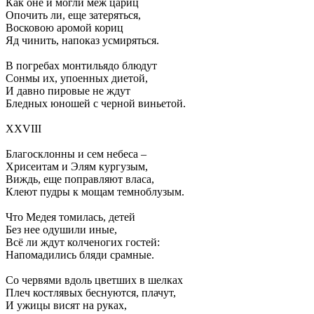
Как оне и могли меж цариц
Опочить ли, еще затеряться,
Восковою аромой кориц
Яд чинить, напоказ усмиряться.
В погребах монтильядо блюдут
Сонмы их, упоенных диетой,
И давно пировые не ждут
Бледных юношей с черной виньетой.
XXVIII
Благосклонны и сем небеса –
Хрисеитам и Элям кургузым,
Виждь, еще поправляют власа,
Клеют пудры к мощам темноблузым.
Что Медея томилась, детей
Без нее одушили иные,
Всё ли ждут колченогих гостей:
Напомадились бляди срамные.
Со червями вдоль цветших в шелках
Плеч костлявых беснуются, плачут,
И ужицы висят на руках,