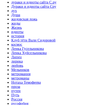
дураки и идиоты сайта С.ру
Дураки и идиоты сайта Сру
дух
Душа
жидовская ложь
жиды
Жизнь
идиоты
история
Клуб тёти Вали Сидоровой
космос
Ленка Гусельникова
Ленка Хуйсельникова
Липец
лирика
любовь
Мельников
метромания
метроманы
Нотаха Темофеева
проза
путен
Путь
Россия
русофобия