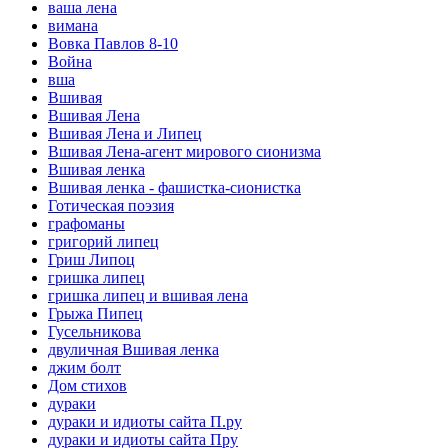
ваша лена
вимана
Вовка Павлов 8-10
Война
вша
Вшивая
Вшивая Лена
Вшивая Лена и Липец
Вшивая Лена-агент мирового сионизма
Вшивая ленка
Вшивая ленка - фашистка-сионистка
Готическая поэзия
графоманы
григорий липец
Гриш Липоц
гришка липец
гришка липец и вшивая лена
Грыжа Пипец
Гусельникова
двуличная Вшивая ленка
джим болт
Дом стихов
дураки
дураки и идиоты сайта П.ру
дураки и идиоты сайта Пру