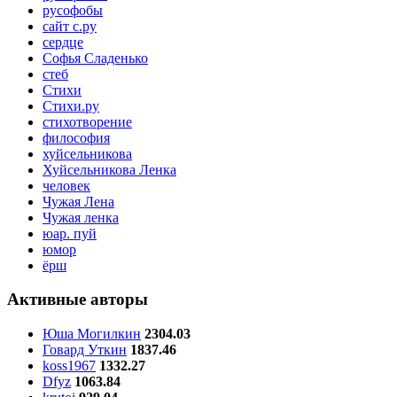
русофобы
сайт с.ру
сердце
Софья Сладенько
стеб
Стихи
Стихи.ру
стихотворение
философия
хуйсельникова
Хуйсельникова Ленка
человек
Чужая Лена
Чужая ленка
юар. пуй
юмор
ёрш
Активные авторы
Юша Могилкин
2304.03
Говард Уткин
1837.46
koss1967
1332.27
Dfyz
1063.84