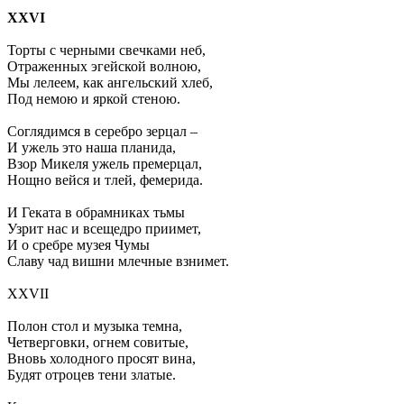
XXVI
Торты с черными свечками неб,
Отраженных эгейской волною,
Мы лелеем, как ангельский хлеб,
Под немою и яркой стеною.
Соглядимся в серебро зерцал –
И ужель это наша планида,
Взор Микеля ужель премерцал,
Нощно вейся и тлей, фемерида.
И Геката в обрамниках тьмы
Узрит нас и всещедро приимет,
И о сребре музея Чумы
Славу чад вишни млечные взнимет.
XXVII
Полон стол и музыка темна,
Четверговки, огнем совитые,
Вновь холодного просят вина,
Будят отроцев тени златые.