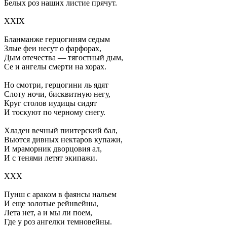
Белых роз наших листие прячут.
XXIX
Бланманже герцогиням седым
Злые феи несут о фарфорах,
Дым отечества — тягостный дым,
Се и ангелы смерти на хорах.
Но смотри, герцогини ль ядят
Слоту ночи, бисквитную негу,
Круг столов иудицы сидят
И тоскуют по черному снегу.
Хладен вечный пиитерский бал,
Вьются дивных нектаров купажи,
И мраморник дворцовия ал,
И с тенями летят экипажи.
XXX
Пунш с араком в фаянсы нальем
И еще золотые рейнвейны,
Лета нет, а и мы ли поем,
Где у роз ангелки темновейны.