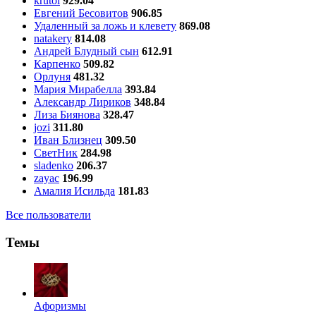
krutoi
929.04
Евгений Бесовитов
906.85
Удаленный за ложь и клевету
869.08
natakery
814.08
Андрей Блудный сын
612.91
Карпенко
509.82
Орлуня
481.32
Мария Мирабелла
393.84
Александр Лириков
348.84
Лиза Биянова
328.47
jozi
311.80
Иван Близнец
309.50
СветНик
284.98
sladenko
206.37
zayac
196.99
Амалия Исильда
181.83
Все пользователи
Темы
Aфоризмы