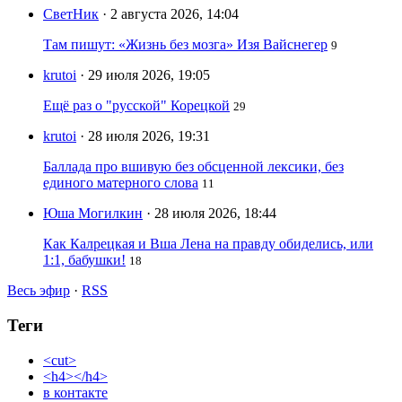
СветНик
· 2 августа 2026, 14:04
Там пишут: «Жизнь без мозга» Изя Вайснегер
9
krutoi
· 29 июля 2026, 19:05
Ещё раз о "русской" Корецкой
29
krutoi
· 28 июля 2026, 19:31
Баллада про вшивую без обсценной лексики, без
единого матерного слова
11
Юша Могилкин
· 28 июля 2026, 18:44
Как Калрецкая и Вша Лена на правду обиделись, или
1:1, бабушки!
18
Весь эфир
·
RSS
Теги
<cut>
<h4></h4>
в контакте