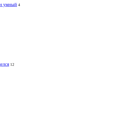
ин умный
4
делся
12