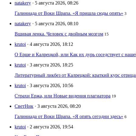
natakery
· 5 августа 2026, 08:26
Галиниада от Воки Шрапа. «Я пришла сюды опять»
3
natakery
· 5 августа 2026, 08:10
Вшивая ленка. Человек с двойным мозгом
15
krutoi
· 4 августа 2026, 18:12
О Ерше и Калрецкой, или Как их дурь соседствует с наш
krutoi
· 3 августа 2026, 18:25
Литературный ликбез от Калрецкой: краткий курс отри
krutoi
· 3 августа 2026, 10:56
Страхи Ержа, или Новые видения плагиатора
19
СветНик
· 3 августа 2026, 08:20
Галиниада от Воки Шрапа. «Я опять сегодни здесь»
6
krutoi
· 2 августа 2026, 19:54