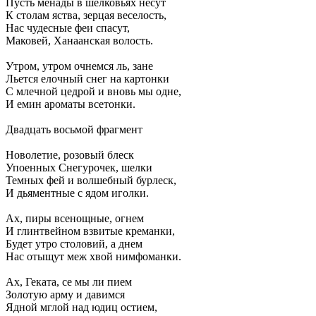
Пусть менады в шелковьях несут
К столам яства, зерцая веселость,
Нас чудесные феи спасут,
Маковей, Ханаанская волость.
Утром, утром очнемся ль, зане
Льется елочный снег на картонки
С млечной цедрой и вновь мы одне,
И емин ароматы всетонки.
Двадцать восьмой фрагмент
Новолетие, розовый блеск
Упоенных Снегурочек, шелки
Темных фей и волшебный бурлеск,
И дьяментные с ядом иголки.
Ах, пиры всенощные, огнем
И глинтвейном взвитые креманки,
Будет утро столовий, а днем
Нас отыщут меж хвой нимфоманки.
Ах, Геката, се мы ли пием
Золотую арму и давимся
Ядной мглой над юдиц остием,