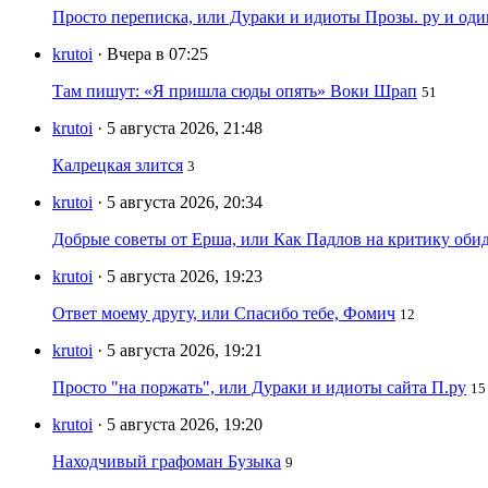
Просто переписка, или Дураки и идиоты Прозы. ру и од
krutoi
· Вчера в 07:25
Там пишут: «Я пришла сюды опять» Воки Шрап
51
krutoi
· 5 августа 2026, 21:48
Калрецкая злится
3
krutoi
· 5 августа 2026, 20:34
Добрые советы от Ерша, или Как Падлов на критику оби
krutoi
· 5 августа 2026, 19:23
Ответ моему другу, или Спасибо тебе, Фомич
12
krutoi
· 5 августа 2026, 19:21
Просто "на поржать", или Дураки и идиоты сайта П.ру
15
krutoi
· 5 августа 2026, 19:20
Находчивый графоман Бузыка
9