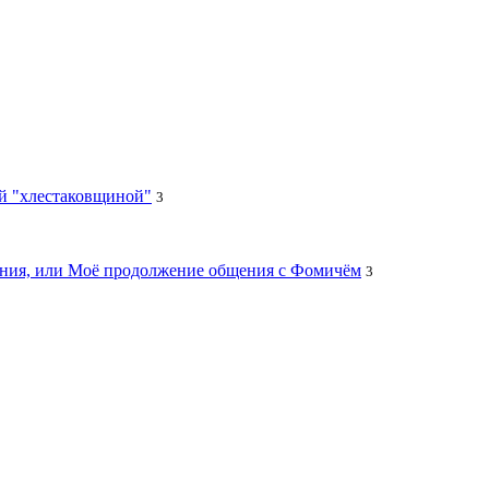
ей "хлестаковщиной"
3
цания, или Моё продолжение общения с Фомичём
3