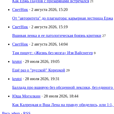
Как Ержь Падлов с прозарянами встречался
21
СветНик
· 2 августа 2026, 15:20
От "авторитета" до плагиатора: карьерная лестница Ержа
СветНик
· 2 августа 2026, 15:19
Вшивая ленка и ее патологическая боязнь критики
27
СветНик
· 2 августа 2026, 14:04
Там пишут: «Жизнь без мозга» Изя Вайснегер
9
krutoi
· 29 июля 2026, 19:05
Ещё раз о "русской" Корецкой
29
krutoi
· 28 июля 2026, 19:31
Баллада про вшивую без обсценной лексики, без единого
Юша Могилкин
· 28 июля 2026, 18:44
Как Калрецкая и Вша Лена на правду обиделись, или 1:1,
Весь эфир
·
RSS