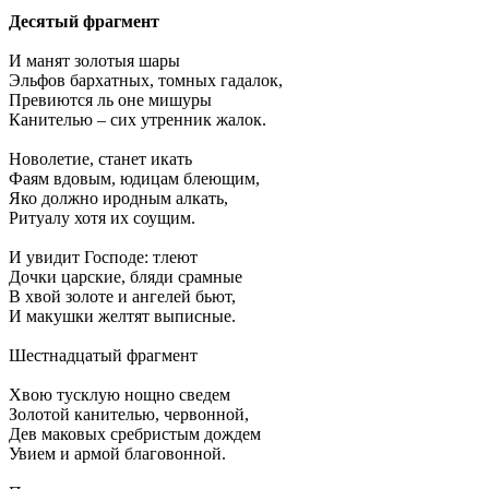
Десятый фрагмент
И манят золотыя шары
Эльфов бархатных, томных гадалок,
Превиются ль оне мишуры
Канителью – сих утренник жалок.
Новолетие, станет икать
Фаям вдовым, юдицам блеющим,
Яко должно иродным алкать,
Ритуалу хотя их соущим.
И увидит Господе: тлеют
Дочки царские, бляди срамные
В хвой золоте и ангелей бьют,
И макушки желтят выписные.
Шестнадцатый фрагмент
Хвою тусклую нощно сведем
Золотой канителью, червонной,
Дев маковых сребристым дождем
Увием и армой благовонной.