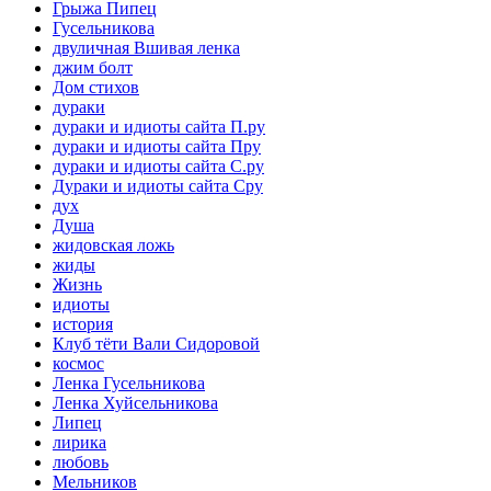
Грыжа Пипец
Гусельникова
двуличная Вшивая ленка
джим болт
Дом стихов
дураки
дураки и идиоты сайта П.ру
дураки и идиоты сайта Пру
дураки и идиоты сайта С.ру
Дураки и идиоты сайта Сру
дух
Душа
жидовская ложь
жиды
Жизнь
идиоты
история
Клуб тёти Вали Сидоровой
космос
Ленка Гусельникова
Ленка Хуйсельникова
Липец
лирика
любовь
Мельников