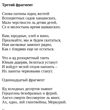
Третий фрагмент
Снова патины юдиц желтей
Всеоцветных садов ханаанских,
Мало черствости ль детям детей,
Се и милостынь время шаманских.
Вам, юродные, хлеб и вино,
Преалкайте, мы ж будем скитаться,
Нам шелковье заменит рядно,
Как с блядями еще не остаться.
Что и яд розоцветный таить
Юным дщерям, белиться устанут
И войдут мглой отцов напоить –
Их ланиты червовыми станут.
Одиннадцатый фрагмент
Яд холодных десертов пьянит
Герцогинь безобразных и фурий,
Ангел смерти бессмертие ль мнит,
Ах, одно, лей глинтвейны, Меркурий.