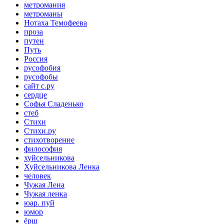
метромания
метроманы
Нотаха Темофеева
проза
путен
Путь
Россия
русофобия
русофобы
сайт с.ру
сердце
Софья Сладенько
стеб
Стихи
Стихи.ру
стихотворение
философия
хуйсельникова
Хуйсельникова Ленка
человек
Чужая Лена
Чужая ленка
юар. пуй
юмор
ёрш