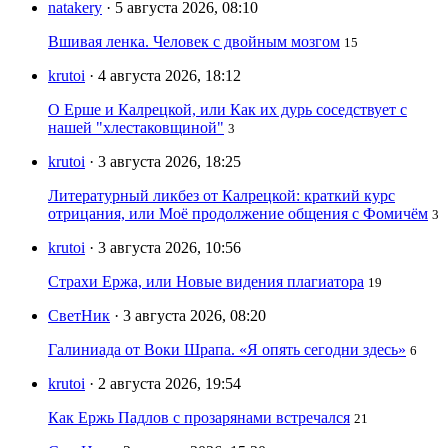
natakery
· 5 августа 2026, 08:10
Вшивая ленка. Человек с двойным мозгом
15
krutoi
· 4 августа 2026, 18:12
О Ерше и Калрецкой, или Как их дурь соседствует с
нашей "хлестаковщиной"
3
krutoi
· 3 августа 2026, 18:25
Литературный ликбез от Калрецкой: краткий курс
отрицания, или Моё продолжение общения с Фомичём
3
krutoi
· 3 августа 2026, 10:56
Страхи Ержа, или Новые видения плагиатора
19
СветНик
· 3 августа 2026, 08:20
Галиниада от Воки Шрапа. «Я опять сегодни здесь»
6
krutoi
· 2 августа 2026, 19:54
Как Ержь Падлов с прозарянами встречался
21