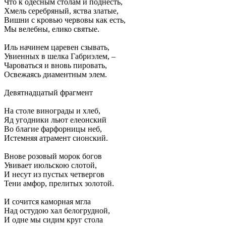
Что к одесным столам и поднесть,
Хмель серебряный, яства златые,
Вишни с кровью червовы как есть,
Мы велебны, елико святые.
Иль начинем царевен сзывать,
Увиенных в шелка Габриэлем, –
Чароваться и вновь пировать,
Освежаясь диаментным элем.
Девятнадцатый фрагмент
На столе винограды и хлеб,
Яд угодники льют елеонский
Во благие фарфорницы неб,
Истемняя атрамент сионский.
Внове розовый морок богов
Увивает июльскою слотой,
И несут из пустых четвергов
Тени амфор, прелитых золотой.
И сочится каморная мгла
Над остудою хал белогрудной,
И одне мы сидим круг стола