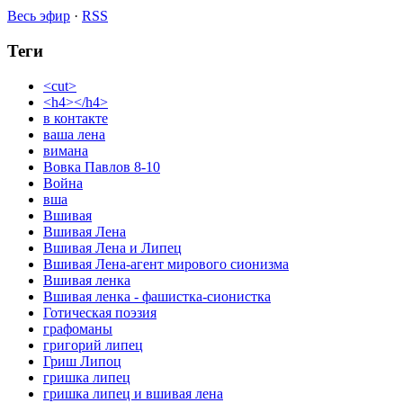
Весь эфир
·
RSS
Теги
<cut>
<h4></h4>
в контакте
ваша лена
вимана
Вовка Павлов 8-10
Война
вша
Вшивая
Вшивая Лена
Вшивая Лена и Липец
Вшивая Лена-агент мирового сионизма
Вшивая ленка
Вшивая ленка - фашистка-сионистка
Готическая поэзия
графоманы
григорий липец
Гриш Липоц
гришка липец
гришка липец и вшивая лена