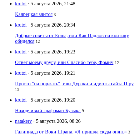
krutoi
· 5 августа 2026, 21:48
Калрецкая злится
3
krutoi
· 5 августа 2026, 20:34
Добрые советы от Ерша, или Как Падлов на критику
обиделся
12
krutoi
· 5 августа 2026, 19:23
Ответ моему другу, или Спасибо тебе, Фомич
12
krutoi
· 5 августа 2026, 19:21
Просто "на поржать", или Дураки и идиоты сайта П.ру
15
krutoi
· 5 августа 2026, 19:20
Находчивый графоман Бузыка
9
natakery
· 5 августа 2026, 08:26
Галиниада от Воки Шрапа. «Я пришла сюды опять»
3