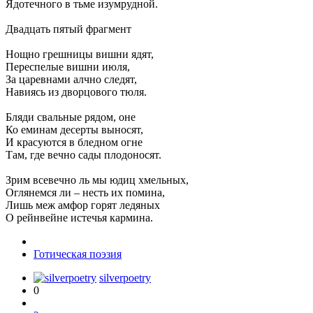
Ядотечного в тьме изумрудной.
Двадцать пятый фрагмент
Нощно грешницы вишни ядят,
Переспелые вишни июля,
За царевнами алчно следят,
Навиясь из дворцового тюля.
Бляди свальные рядом, оне
Ко еминам десерты выносят,
И красуются в бледном огне
Там, где вечно сады плодоносят.
Зрим всевечно ль мы юдиц хмельных,
Оглянемся ли – несть их помина,
Лишь меж амфор горят ледяных
О рейнвейне истечья кармина.
Готическая поэзия
silverpoetry
0