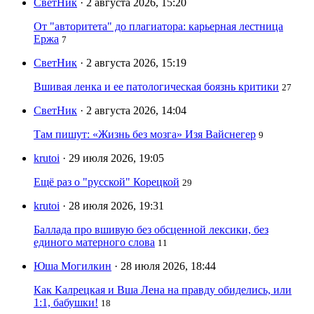
СветНик
· 2 августа 2026, 15:20
От "авторитета" до плагиатора: карьерная лестница
Ержа
7
СветНик
· 2 августа 2026, 15:19
Вшивая ленка и ее патологическая боязнь критики
27
СветНик
· 2 августа 2026, 14:04
Там пишут: «Жизнь без мозга» Изя Вайснегер
9
krutoi
· 29 июля 2026, 19:05
Ещё раз о "русской" Корецкой
29
krutoi
· 28 июля 2026, 19:31
Баллада про вшивую без обсценной лексики, без
единого матерного слова
11
Юша Могилкин
· 28 июля 2026, 18:44
Как Калрецкая и Вша Лена на правду обиделись, или
1:1, бабушки!
18