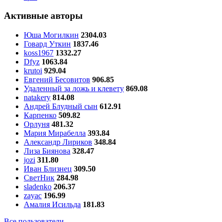
Активные авторы
Юша Могилкин
2304.03
Говард Уткин
1837.46
koss1967
1332.27
Dfyz
1063.84
krutoi
929.04
Евгений Бесовитов
906.85
Удаленный за ложь и клевету
869.08
natakery
814.08
Андрей Блудный сын
612.91
Карпенко
509.82
Орлуня
481.32
Мария Мирабелла
393.84
Александр Лириков
348.84
Лиза Биянова
328.47
jozi
311.80
Иван Близнец
309.50
СветНик
284.98
sladenko
206.37
zayac
196.99
Амалия Исильда
181.83
Все пользователи