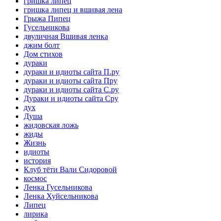
гришка липец
гришка липец и вшивая лена
Грыжа Пипец
Гусельникова
двуличная Вшивая ленка
джим болт
Дом стихов
дураки
дураки и идиоты сайта П.ру
дураки и идиоты сайта Пру
дураки и идиоты сайта С.ру
Дураки и идиоты сайта Сру
дух
Душа
жидовская ложь
жиды
Жизнь
идиоты
история
Клуб тёти Вали Сидоровой
космос
Ленка Гусельникова
Ленка Хуйсельникова
Липец
лирика