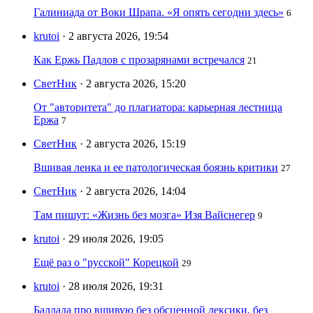
Галиниада от Воки Шрапа. «Я опять сегодни здесь»
6
krutoi
· 2 августа 2026, 19:54
Как Ержь Падлов с прозарянами встречался
21
СветНик
· 2 августа 2026, 15:20
От "авторитета" до плагиатора: карьерная лестница
Ержа
7
СветНик
· 2 августа 2026, 15:19
Вшивая ленка и ее патологическая боязнь критики
27
СветНик
· 2 августа 2026, 14:04
Там пишут: «Жизнь без мозга» Изя Вайснегер
9
krutoi
· 29 июля 2026, 19:05
Ещё раз о "русской" Корецкой
29
krutoi
· 28 июля 2026, 19:31
Баллада про вшивую без обсценной лексики, без