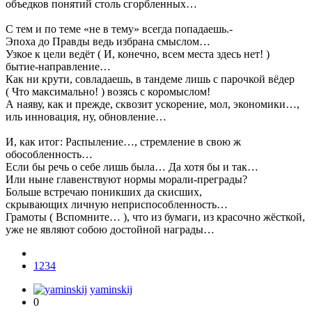
объедков понятий столь сгорбленных…
С тем и по теме «не в тему» всегда попадаешь.-
Эпоха до Правды ведь избрана смыслом…
Узкое к цели ведёт ( И, конечно, всем места здесь нет! )
бытие-направление…
Как ни крути, совладаешь, в тандеме лишь с парочкой вёдер
( Что максимально! ) возясь с коромыслом!
А наяву, как и прежде, сквозит ускорение, мол, экономики…,
иль инновация, ну, обновление…
И, как итог: Распыление…, стремление в свою ж
обособленность…
Если бы речь о себе лишь была… Да хотя бы и так…
Или ныне главенствуют нормы морали-преграды?
Больше встречаю поникших да скисших,
скрывающих личную неприспособленность…
Грамоты ( Вспомните… ), что из бумаги, из красочно жёсткой,
уже не являют собою достойной награды…
1234
yaminskij
0