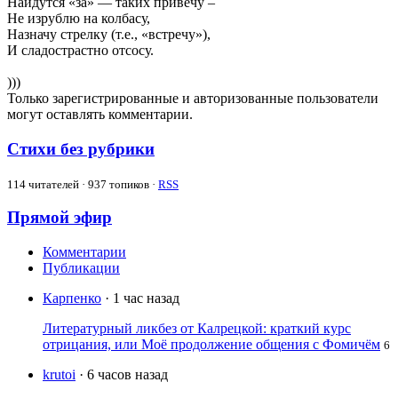
Найдутся «за» — таких привечу –
Не изрублю на колбасу,
Назначу стрелку (т.е., «встречу»),
И сладострастно отсосу.
)))
Только зарегистрированные и авторизованные пользователи
могут оставлять комментарии.
Стихи без рубрики
114
читателей · 937 топиков ·
RSS
Прямой эфир
Комментарии
Публикации
Карпенко
· 1 час назад
Литературный ликбез от Калрецкой: краткий курс
отрицания, или Моё продолжение общения с Фомичём
6
krutoi
· 6 часов назад