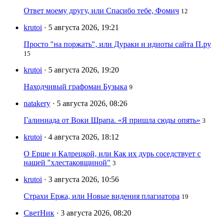
Ответ моему другу, или Спасибо тебе, Фомич
12
krutoi
· 5 августа 2026, 19:21
Просто "на поржать", или Дураки и идиоты сайта П.ру
15
krutoi
· 5 августа 2026, 19:20
Находчивый графоман Бузыка
9
natakery
· 5 августа 2026, 08:26
Галиниада от Воки Шрапа. «Я пришла сюды опять»
3
krutoi
· 4 августа 2026, 18:12
О Ерше и Калрецкой, или Как их дурь соседствует с
нашей "хлестаковщиной"
3
krutoi
· 3 августа 2026, 10:56
Страхи Ержа, или Новые видения плагиатора
19
СветНик
· 3 августа 2026, 08:20