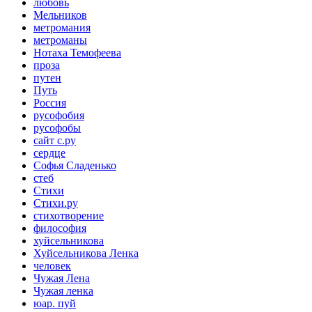
любовь
Мельников
метромания
метроманы
Нотаха Темофеева
проза
путен
Путь
Россия
русофобия
русофобы
сайт с.ру
сердце
Софья Сладенько
стеб
Стихи
Стихи.ру
стихотворение
философия
хуйсельникова
Хуйсельникова Ленка
человек
Чужая Лена
Чужая ленка
юар. пуй