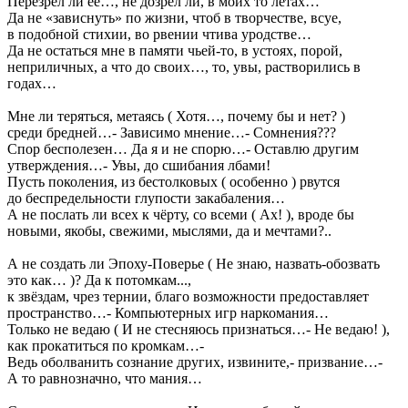
Перезрел ли её…, не дозрел ли, в моих то летах…
Да не «зависнуть» по жизни, чтоб в творчестве, всуе,
в подобной стихии, во рвении чтива уродстве…
Да не остаться мне в памяти чьей-то, в устоях, порой,
неприличных, а что до своих…, то, увы, растворились в
годах…
Мне ли теряться, метаясь ( Хотя…, почему бы и нет? )
среди бредней…- Зависимо мнение…- Сомнения???
Спор бесполезен… Да я и не спорю…- Оставлю другим
утверждения…- Увы, до сшибания лбами!
Пусть поколения, из бестолковых ( особенно ) рвутся
до беспредельности глупости закабаления…
А не послать ли всех к чёрту, со всеми ( Ах! ), вроде бы
новыми, якобы, свежими, мыслями, да и мечтами?..
А не создать ли Эпоху-Поверье ( Не знаю, назвать-обозвать
это как… )? Да к потомкам...,
к звёздам, чрез тернии, благо возможности предоставляет
пространство…- Компьютерных игр наркомания…
Только не ведаю ( И не стесняюсь признаться…- Не ведаю! ),
как прокатиться по кромкам…-
Ведь оболванить сознание других, извините,- призвание…-
А то равнозначно, что мания…