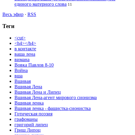
единого матерного слова
11
Весь эфир
·
RSS
Теги
<cut>
<h4></h4>
в контакте
ваша лена
вимана
Вовка Павлов 8-10
Война
вша
Вшивая
Вшивая Лена
Вшивая Лена и Липец
Вшивая Лена-агент мирового сионизма
Вшивая ленка
Вшивая ленка - фашистка-сионистка
Готическая поэзия
графоманы
григорий липец
Гриш Липоц