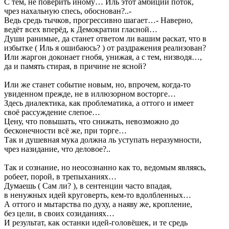
С тем, не поверить иному… Иль этот амбиций поток,
чрез нахальную спесь, обоснован?..-
Ведь средь тычков, прогрессивно шагает…- Наверно,
ведёт всех вперёд, к Демократии гласной…
Души ранимые, да станет ответом ли вашим раскат, что в
избытке ( Иль я ошибаюсь? ) от раздражения реализован?
Или жаргон доконает гнобя, унижая, а с тем, низводя…,
да и память стирая, в причине не ясной?
Или же станет событие новым, но, впрочем, когда-то
увиденном прежде, не в иллюзорном восторге…
Здесь диалектика, как проблематика, а оттого и имеет
своё рассуждение слепое…
Цену, что повышать, что снижать, невозможно до
бесконечности всё же, при торге…
Так и душевная мука должна ль уступать неразумности,
чрез назидание, что деловое?..
Так и сознание, но неосознанно как то, ведомым являясь,
робеет, порой, в трепыханиях…
Думаешь ( Сам ли? ), в сентенции часто впадая,
в ненужных идей круговерть, кем-то вдолбленных…
А оттого и мытарства по духу, а наяву же, кропление,
без цели, в своих созиданиях…
И результат, как останки идей-головёшек, и те средь