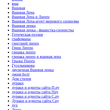
вша
Вшивая
Вшивая Лена
Вшивая Лена и Липец
Вшивая Лена-агент мирового сионизма
Вшивая ленка
Вшивая ленка - фашистка-сионистка
Готическая поэзия
графоманы
григорий липец
Гриш Липоц
гришка липец
гришка липец и вшивая лена
Грыжа Пипец
Гусельникова
двуличная Вшивая ленка
джим болт
Дом стихов
дураки
дураки и идиоты сайта П.ру
дураки и идиоты сайта Пру
дураки и идиоты сайта С.ру
Дураки и идиоты сайта Сру
дух
Душа