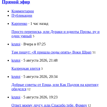
Прямой эфир
Комментарии
Публикации
Карпенко
· 1 час назад
Просто переписка, или Дураки и идиоты Прозы. ру и
один умный
5
krutoi
· Вчера в 07:25
Там пишут: «Я пришла сюды опять» Воки Шрап
51
krutoi
· 5 августа 2026, 21:48
Калрецкая злится
3
krutoi
· 5 августа 2026, 20:34
Добрые советы от Ерша, или Как Падлов на критику
обиделся
12
krutoi
· 5 августа 2026, 19:23
Ответ моему другу, или Спасибо тебе, Фомич
12