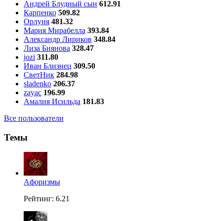
Андрей Блудный сын
612.91
Карпенко
509.82
Орлуня
481.32
Мария Мирабелла
393.84
Александр Лириков
348.84
Лиза Биянова
328.47
jozi
311.80
Иван Близнец
309.50
СветНик
284.98
sladenko
206.37
zayac
196.99
Амалия Исильда
181.83
Все пользователи
Темы
Aфоризмы
Рейтинг: 6.21