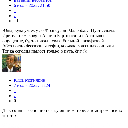
Евгений Бесовитов
6 июля 2022, 21:50
↑
↓
+1
Юша, куда уж ему до Франсуа де Малерба… Пусть сначала
Ирину Токмакову и Агнию Барто осилит. А то такое
ощущение, будто писал чувак, больной шизофазией.
Абсолютно бессвязная туфта, кое-как склеенная соплями.
Топка сегодня пылает только в путь, ёпт )))
Юша Могилкин
7 июля 2022, 18:24
↑
↓
0
Дык сопли – основной связующий материал в метроманских
текстах.