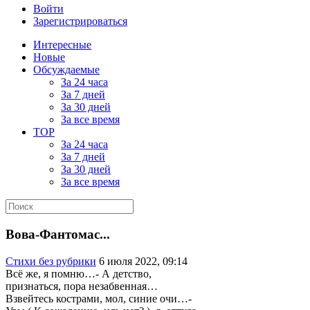
Войти
Зарегистрироваться
Интересные
Новые
Обсуждаемые
За 24 часа
За 7 дней
За 30 дней
За все время
TOP
За 24 часа
За 7 дней
За 30 дней
За все время
Вова-Фантомас...
Стихи без рубрики
6 июля 2022, 09:14
Всё же, я помню…- А детство,
признаться, пора незабвенная…
Взвейтесь кострами, мол, синие очи…-