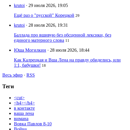
krutoi
· 29 июля 2026, 19:05
Ещё раз о "русской" Корецкой
29
krutoi
· 28 июля 2026, 19:31
Баллада про вшивую без обсценной лексики, без
единого матерного слова
11
Юша Могилкин
· 28 июля 2026, 18:44
Как Калрецкая и Вша Лена на правду обиделись, или
1:1, бабушки!
18
Весь эфир
·
RSS
Теги
<cut>
<h4></h4>
в контакте
ваша лена
вимана
Вовка Павлов 8-10
Война