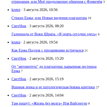
отрицания, или Моё продолжение общения с Фомичём
3
krutoi
· 3 августа 2026, 10:56
Страхи Ержа, или Новые видения плагиатора
19
СветНик
· 3 августа 2026, 08:20
Галиниада от Воки Шрапа. «Я опять сегодни здесь»
6
krutoi
· 2 августа 2026, 19:54
Как Ержь Падлов с прозарянами встречался
21
СветНик
· 2 августа 2026, 15:20
От "авторитета" до плагиатора: карьерная лестница
Ержа
7
СветНик
· 2 августа 2026, 15:19
Вшивая ленка и ее патологическая боязнь критики
27
СветНик
· 2 августа 2026, 14:04
Там пишут: «Жизнь без мозга» Изя Вайснегер
9