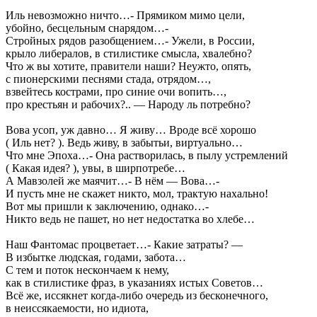
Иль невозможно ничто…- Прямиком мимо цели,
убойно, бесцельным снарядом…-
Стройных рядов разобщением…- Ужели, в России,
крыло либералов, в стилистике смысла, хвалебно?
Что ж вы хотите, правители наши? Неужто, опять,
с пионерскими песнями стада, отрядом…,
взвейтесь кострами, про синие очи вопить…,
про крестьян и рабочих?.. — Народу ль потребно?
Вова усоп, уж давно… Я живу… Вроде всё хорошо
( Иль нет? ). Ведь живу, в забытьи, виртуально…
Что мне Эпоха…- Она растворилась, в пылу устремлений
( Какая идея? ), увы, в ширпотребе…
А Мавзолей же маячит…- В нём — Вова…-
И пусть мне не скажет никто, мол, трактую нахально!
Вот мы пришли к заключению, однако…-
Никто ведь не пашет, но нет недостатка во хлебе…
Наш Фантомас процветает…- Какие затраты? —
В избытке людская, годами, забота…
С тем и поток нескончаем к нему,
как в стилистике фраз, в указаниях истых Советов…
Всё же, иссякнет когда-либо очередь из бесконечного,
в неиссякаемости, но идиота,