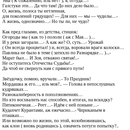
Увы ( К сожалению, иль нет? ), я, оттуда…-
Галстуки эти… Да что там! До них дело было…
О, жизнь, полоса ты нетленная,
для поколений грядущих! — Для них — мы — чудилы…-
А жизнь, однозначно…- Но ты ли, не чудо?
Как пред глазами, из детства, стишок:
Огороды мы ( как то ) пололи ( аж с Мая… )…
И у реки загорали…- А как же? О, суть…- Урожай
( Он всегда процветал! ) и, всегда, воровали враги колоски…
Павлика не было в теме ( затихло по Разнарядке… )...-
Марат был… И Зоя, отважно святая!..-
Не оступитесь Отечества Судьбы!..-
Да чтоб не свернуть нам с прямого пути!
Звёздочку, помню, вручали…- То Праздник!
Мордашка ж его…, иль моя?.. — Голова в непослушных
кудряшках…
Разнокалиберность в поползновениях…
Но кто восхвалить нас способен, в итогах, на вскидку?
Пятиконечная…- Реет…- Идём с ней поныне…-
Кудахчет Курантами, аж ежечасно…- Чириканьем в
пташках…
Или возможно по жизни, по этой, возобновившись,
как клон ( вновь родившись ), означить потуги попытку?..