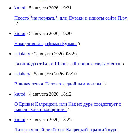
krutoi
· 5 августа 2026, 19:21
Просто "на поржать", или Дураки и идиоты сайта П.ру
15
krutoi
· 5 августа 2026, 19:20
Находчивый графоман Бузыка
9
natakery
· 5 августа 2026, 08:26
Галиниада от Воки Шрапа. «Я пришла сюды опять»
3
natakery
· 5 августа 2026, 08:10
Вшивая ленка. Человек с двойным мозгом
15
krutoi
· 4 августа 2026, 18:12
О Ерше и Калрецкой, или Как их дурь соседствует с
нашей "хлестаковщиной"
3
krutoi
· 3 августа 2026, 18:25
Литературный ликбез от Калрецкой: краткий курс