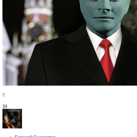
?
)))