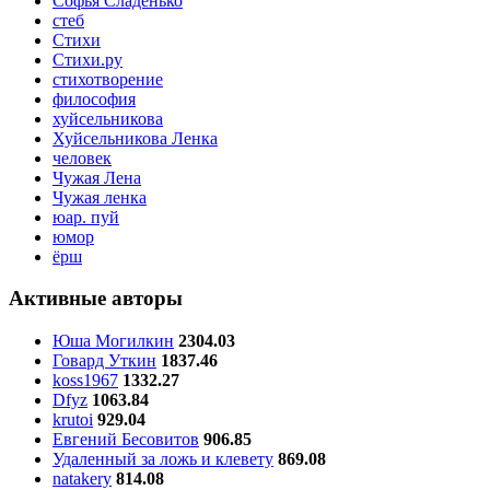
Софья Сладенько
стеб
Стихи
Стихи.ру
стихотворение
философия
хуйсельникова
Хуйсельникова Ленка
человек
Чужая Лена
Чужая ленка
юар. пуй
юмор
ёрш
Активные авторы
Юша Могилкин
2304.03
Говард Уткин
1837.46
koss1967
1332.27
Dfyz
1063.84
krutoi
929.04
Евгений Бесовитов
906.85
Удаленный за ложь и клевету
869.08
natakery
814.08