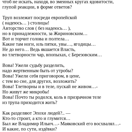
чтоб не искать, находя, во змеиных кругах ядовитости,
глупой реакции, в форме ответов?
Труп возлежит посреди европейской
( надеюсь… ) столицы!
Авторство слов ( без надеюсь… ),
но в принадлежности, за Жириновским…
Вот и торчит голова и полтела…
Какие там ноги, иль пятки, увы…, ягодицы…
Не до него… Ведь якшается Власть,
во тлетворности чар, впопыхах, с Березовским…
Вова! Ужели судьбу разделить,
надо жертвенным быть от утробы?
Вова! Ужели себя приговором, в цене,
с тем во сне, для других, возложить?
Вова! Тлетворны и в теле, пускай не живом…-
Но живут же микробы!
Вова! Почто ты родился, коль в призрачном теле
из трупа приходится жить?
Как разделяют Эпохи людей?.. —
Кто-то строит, а кто и глумится…
Был же Владимир Ильич…- Маяковский его восхвалял…-
И какие, по сути, издёвки?