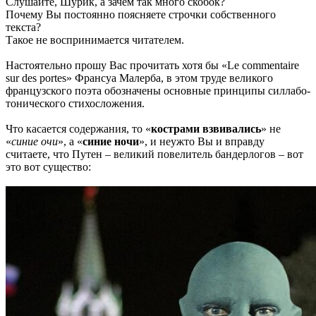
Слушайте, Шурик, а зачем так много скобок?
Почему Вы постоянно поясняете строчки собственного
текста?
Такое не воспринимается читателем.
Настоятельно прошу Вас прочитать хотя бы «Le commentaire
sur des portes» Франсуа Малерба, в этом труде великого
французского поэта обозначены основные принципы силлабо-
тонического стихосложения.
Что касается содержания, то «
кострами взвивались
» не
«
синие очи
», а «
синие ночи
», и неужто Вы и вправду
считаете, что Путен – великий повелитель бандерлогов – вот
это вот существо: