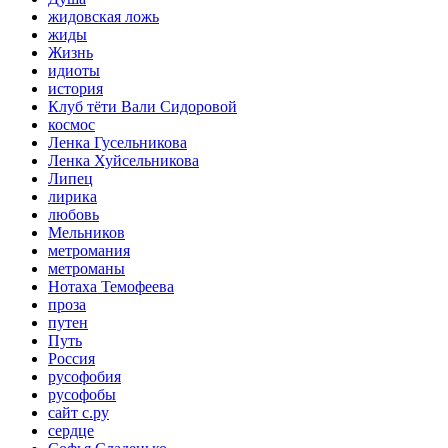
жидовская ложь
жиды
Жизнь
идиоты
история
Клуб тёти Вали Сидоровой
космос
Ленка Гусельникова
Ленка Хуйсельникова
Липец
лирика
любовь
Мельников
метромания
метроманы
Нотаха Темофеева
проза
путен
Путь
Россия
русофобия
русофобы
сайт с.ру
сердце