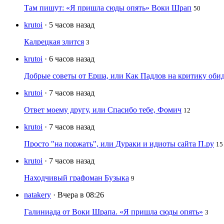
Там пишут: «Я пришла сюды опять» Воки Шрап
50
krutoi
· 5 часов назад
Калрецкая злится
3
krutoi
· 6 часов назад
Добрые советы от Ерша, или Как Падлов на критику оби
krutoi
· 7 часов назад
Ответ моему другу, или Спасибо тебе, Фомич
12
krutoi
· 7 часов назад
Просто "на поржать", или Дураки и идиоты сайта П.ру
15
krutoi
· 7 часов назад
Находчивый графоман Бузыка
9
natakery
· Вчера в 08:26
Галиниада от Воки Шрапа. «Я пришла сюды опять»
3