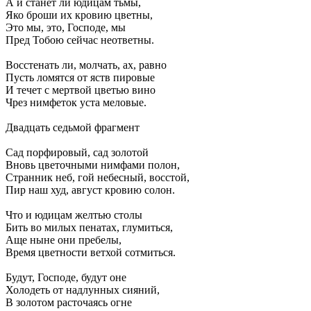
А и станет ли юдицам тьмы,
Яко броши их кровию цветны,
Это мы, это, Господе, мы
Пред Тобою сейчас неответны.
Восстенать ли, молчать, ах, равно
Пусть ломятся от яств пировые
И течет с мертвой цветью вино
Чрез нимфеток уста меловые.
Двадцать седьмой фрагмент
Сад порфировый, сад золотой
Вновь цветочными нимфами полон,
Странник неб, гой небесный, восстой,
Пир наш худ, август кровию солон.
Что и юдицам желтью столы
Бить во милых пенатах, глумиться,
Аще ныне они пребелы,
Время цветности ветхой сотмиться.
Будут, Господе, будут оне
Холодеть от надлунных сияний,
В золотом расточаясь огне