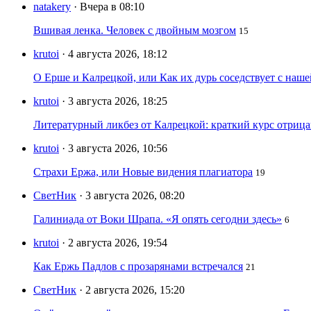
natakery
· Вчера в 08:10
Вшивая ленка. Человек с двойным мозгом
15
krutoi
· 4 августа 2026, 18:12
О Ерше и Калрецкой, или Как их дурь соседствует с наш
krutoi
· 3 августа 2026, 18:25
Литературный ликбез от Калрецкой: краткий курс отри
krutoi
· 3 августа 2026, 10:56
Страхи Ержа, или Новые видения плагиатора
19
СветНик
· 3 августа 2026, 08:20
Галиниада от Воки Шрапа. «Я опять сегодни здесь»
6
krutoi
· 2 августа 2026, 19:54
Как Ержь Падлов с прозарянами встречался
21
СветНик
· 2 августа 2026, 15:20