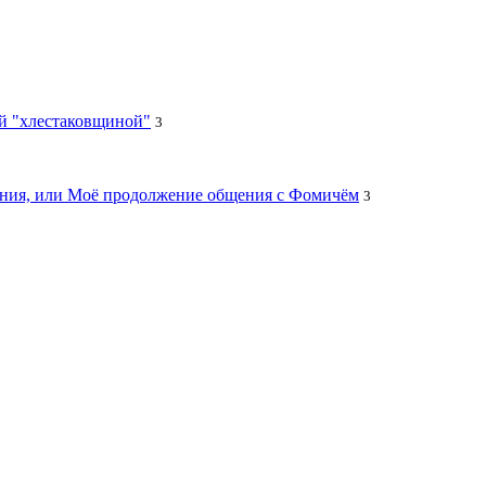
ей "хлестаковщиной"
3
цания, или Моё продолжение общения с Фомичём
3