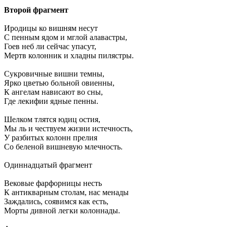
Второй фрагмент
Иродицы ко вишням несут
С пенным ядом и мглой алавастры,
Гоев неб ли сейчас упасут,
Мертв колонник и хладны пилястры.
Сукровичные вишни темны,
Ярко цветью больной овиенны,
К ангелам нависают во сны,
Где лекифии ядные пенны.
Шелком тлятся юдиц остия,
Мы ль и чествуем жизни истечность,
У разбитых колонн прелия
Со беленой вишневую млечность.
Одиннадцатый фрагмент
Вековые фарфорницы несть
К антикварным столам, нас менады
Заждались, соявимся как есть,
Морты дивной легки колоннады.