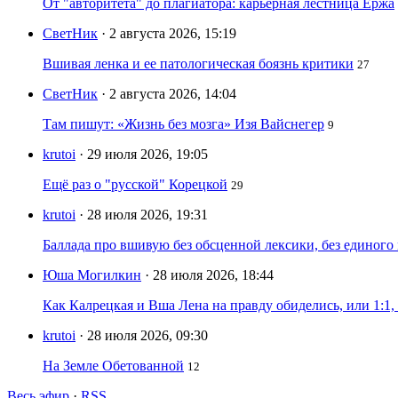
От "авторитета" до плагиатора: карьерная лестница Ержа
СветНик
· 2 августа 2026, 15:19
Вшивая ленка и ее патологическая боязнь критики
27
СветНик
· 2 августа 2026, 14:04
Там пишут: «Жизнь без мозга» Изя Вайснегер
9
krutoi
· 29 июля 2026, 19:05
Ещё раз о "русской" Корецкой
29
krutoi
· 28 июля 2026, 19:31
Баллада про вшивую без обсценной лексики, без единого
Юша Могилкин
· 28 июля 2026, 18:44
Как Калрецкая и Вша Лена на правду обиделись, или 1:1,
krutoi
· 28 июля 2026, 09:30
На Земле Обетованной
12
Весь эфир
·
RSS