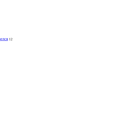
делся
12