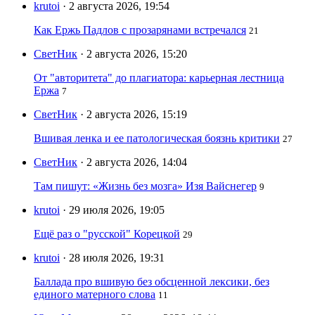
krutoi
· 2 августа 2026, 19:54
Как Ержь Падлов с прозарянами встречался
21
СветНик
· 2 августа 2026, 15:20
От "авторитета" до плагиатора: карьерная лестница
Ержа
7
СветНик
· 2 августа 2026, 15:19
Вшивая ленка и ее патологическая боязнь критики
27
СветНик
· 2 августа 2026, 14:04
Там пишут: «Жизнь без мозга» Изя Вайснегер
9
krutoi
· 29 июля 2026, 19:05
Ещё раз о "русской" Корецкой
29
krutoi
· 28 июля 2026, 19:31
Баллада про вшивую без обсценной лексики, без
единого матерного слова
11