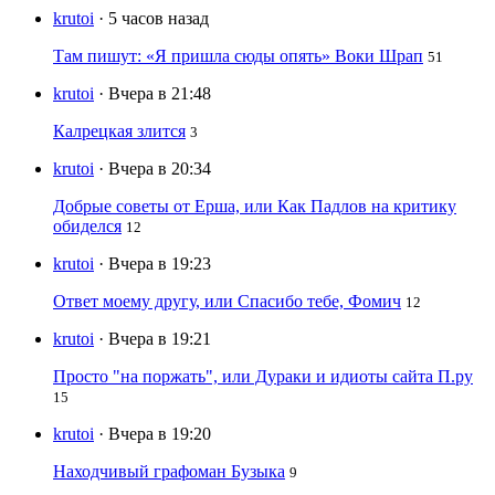
krutoi
· 5 часов назад
Там пишут: «Я пришла сюды опять» Воки Шрап
51
krutoi
· Вчера в 21:48
Калрецкая злится
3
krutoi
· Вчера в 20:34
Добрые советы от Ерша, или Как Падлов на критику
обиделся
12
krutoi
· Вчера в 19:23
Ответ моему другу, или Спасибо тебе, Фомич
12
krutoi
· Вчера в 19:21
Просто "на поржать", или Дураки и идиоты сайта П.ру
15
krutoi
· Вчера в 19:20
Находчивый графоман Бузыка
9