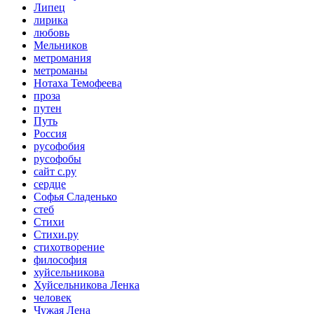
Липец
лирика
любовь
Мельников
метромания
метроманы
Нотаха Темофеева
проза
путен
Путь
Россия
русофобия
русофобы
сайт с.ру
сердце
Софья Сладенько
стеб
Стихи
Стихи.ру
стихотворение
философия
хуйсельникова
Хуйсельникова Ленка
человек
Чужая Лена