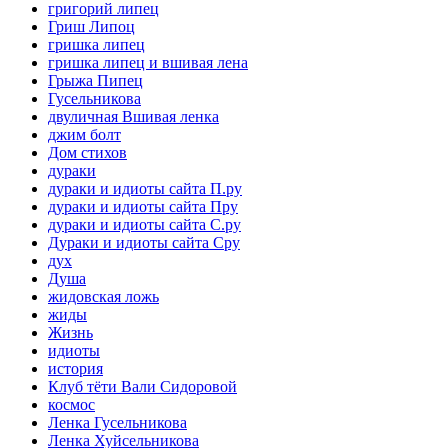
григорий липец
Гриш Липоц
гришка липец
гришка липец и вшивая лена
Грыжа Пипец
Гусельникова
двуличная Вшивая ленка
джим болт
Дом стихов
дураки
дураки и идиоты сайта П.ру
дураки и идиоты сайта Пру
дураки и идиоты сайта С.ру
Дураки и идиоты сайта Сру
дух
Душа
жидовская ложь
жиды
Жизнь
идиоты
история
Клуб тёти Вали Сидоровой
космос
Ленка Гусельникова
Ленка Хуйсельникова