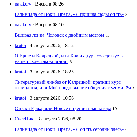
natakery
· Вчера в 08:26
Галиниада от Воки Шрапа. «Я пришла сюды опять»
3
natakery
· Вчера в 08:10
Вшивая ленка. Человек с двойным мозгом
15
krutoi
· 4 августа 2026, 18:12
О Ерше и Калрецкой, или Как их дурь соседствует с
нашей "хлестаковщиной"
3
krutoi
· 3 августа 2026, 18:25
Литературный ликбез от Калрецкой: краткий курс
отрицания, или Моё продолжение общения с Фомичём
3
krutoi
· 3 августа 2026, 10:56
Страхи Ержа, или Новые видения плагиатора
19
СветНик
· 3 августа 2026, 08:20
Галиниада от Воки Шрапа. «Я опять сегодни здесь»
6