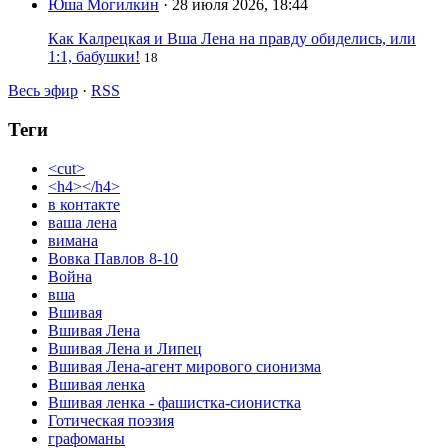
Юша Могилкин
· 28 июля 2026, 18:44
Как Калрецкая и Вша Лена на правду обиделись, или
1:1, бабушки!
18
Весь эфир
·
RSS
Теги
<cut>
<h4></h4>
в контакте
ваша лена
вимана
Вовка Павлов 8-10
Война
вша
Вшивая
Вшивая Лена
Вшивая Лена и Липец
Вшивая Лена-агент мирового сионизма
Вшивая ленка
Вшивая ленка - фашистка-сионистка
Готическая поэзия
графоманы