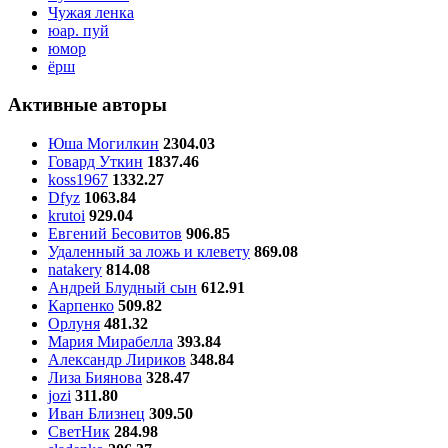
Чужая ленка
юар. пуй
юмор
ёрш
Активные авторы
Юша Могилкин
2304.03
Говард Уткин
1837.46
koss1967
1332.27
Dfyz
1063.84
krutoi
929.04
Евгений Бесовитов
906.85
Удаленный за ложь и клевету
869.08
natakery
814.08
Андрей Блудный сын
612.91
Карпенко
509.82
Орлуня
481.32
Мария Мирабелла
393.84
Александр Лириков
348.84
Лиза Биянова
328.47
jozi
311.80
Иван Близнец
309.50
СветНик
284.98