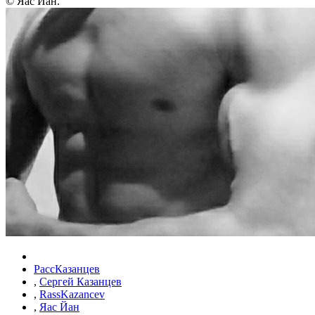
© Яас Йан.
РассКазанцев
,
Сергей Казанцев
,
RassKazancev
,
Яас Йан