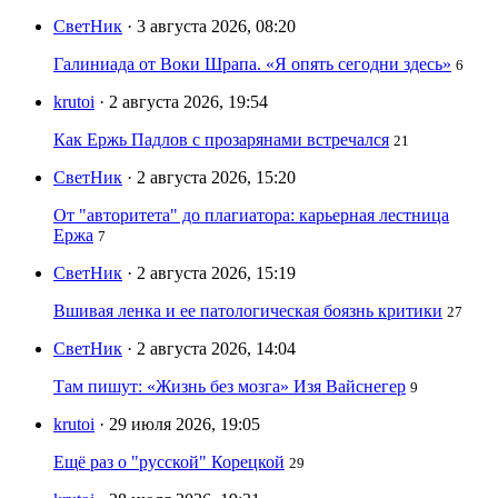
СветНик
· 3 августа 2026, 08:20
Галиниада от Воки Шрапа. «Я опять сегодни здесь»
6
krutoi
· 2 августа 2026, 19:54
Как Ержь Падлов с прозарянами встречался
21
СветНик
· 2 августа 2026, 15:20
От "авторитета" до плагиатора: карьерная лестница
Ержа
7
СветНик
· 2 августа 2026, 15:19
Вшивая ленка и ее патологическая боязнь критики
27
СветНик
· 2 августа 2026, 14:04
Там пишут: «Жизнь без мозга» Изя Вайснегер
9
krutoi
· 29 июля 2026, 19:05
Ещё раз о "русской" Корецкой
29