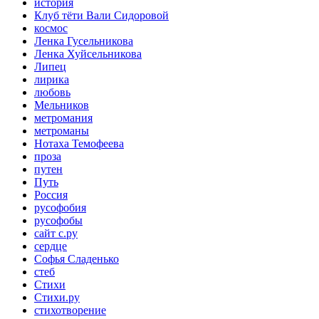
история
Клуб тёти Вали Сидоровой
космос
Ленка Гусельникова
Ленка Хуйсельникова
Липец
лирика
любовь
Мельников
метромания
метроманы
Нотаха Темофеева
проза
путен
Путь
Россия
русофобия
русофобы
сайт с.ру
сердце
Софья Сладенько
стеб
Стихи
Стихи.ру
стихотворение