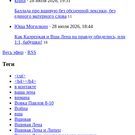
krutoi
· 28 июля 2026, 19:31
Баллада про вшивую без обсценной лексики, без
единого матерного слова
11
Юша Могилкин
· 28 июля 2026, 18:44
Как Калрецкая и Вша Лена на правду обиделись, или
1:1, бабушки!
18
Весь эфир
·
RSS
Теги
<cut>
<h4></h4>
в контакте
ваша лена
вимана
Вовка Павлов 8-10
Война
вша
Вшивая
Вшивая Лена
Вшивая Лена и Липец