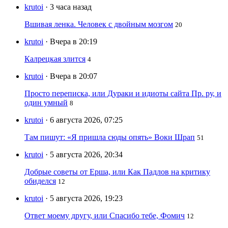
krutoi
· 3 часа назад
Вшивая ленка. Человек с двойным мозгом
20
krutoi
· Вчера в 20:19
Калрецкая злится
4
krutoi
· Вчера в 20:07
Просто переписка, или Дураки и идиоты сайта Пр. ру, и
один умный
8
krutoi
· 6 августа 2026, 07:25
Там пишут: «Я пришла сюды опять» Воки Шрап
51
krutoi
· 5 августа 2026, 20:34
Добрые советы от Ерша, или Как Падлов на критику
обиделся
12
krutoi
· 5 августа 2026, 19:23
Ответ моему другу, или Спасибо тебе, Фомич
12