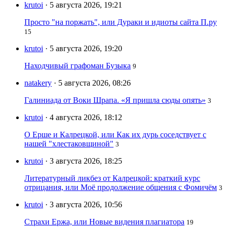
krutoi
· 5 августа 2026, 19:21
Просто "на поржать", или Дураки и идиоты сайта П.ру
15
krutoi
· 5 августа 2026, 19:20
Находчивый графоман Бузыка
9
natakery
· 5 августа 2026, 08:26
Галиниада от Воки Шрапа. «Я пришла сюды опять»
3
krutoi
· 4 августа 2026, 18:12
О Ерше и Калрецкой, или Как их дурь соседствует с
нашей "хлестаковщиной"
3
krutoi
· 3 августа 2026, 18:25
Литературный ликбез от Калрецкой: краткий курс
отрицания, или Моё продолжение общения с Фомичём
3
krutoi
· 3 августа 2026, 10:56
Страхи Ержа, или Новые видения плагиатора
19