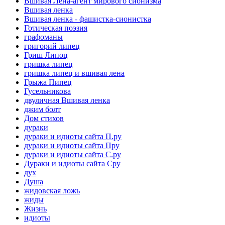
Вшивая Лена-агент мирового сионизма
Вшивая ленка
Вшивая ленка - фашистка-сионистка
Готическая поэзия
графоманы
григорий липец
Гриш Липоц
гришка липец
гришка липец и вшивая лена
Грыжа Пипец
Гусельникова
двуличная Вшивая ленка
джим болт
Дом стихов
дураки
дураки и идиоты сайта П.ру
дураки и идиоты сайта Пру
дураки и идиоты сайта С.ру
Дураки и идиоты сайта Сру
дух
Душа
жидовская ложь
жиды
Жизнь
идиоты