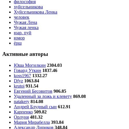
философия
хуйсельникова
Хуйсельникова Ленка
человек
Чужая Лена
Чужая ленка
юар. пуй
юмор
ёрш
Активные авторы
Юша Могилкин
2304.03
Говард Уткин
1837.46
koss1967
1332.27
Dfyz
1063.84
krutoi
931.54
Евгений Бесовитов
906.85
Удаленный за ложь и клевету
869.08
natakery
814.08
Андрей Блудный сын
612.91
Карпенко
509.82
Орлуня
481.32
Мария Мирабелла
393.84
Александр Лириков
348.84