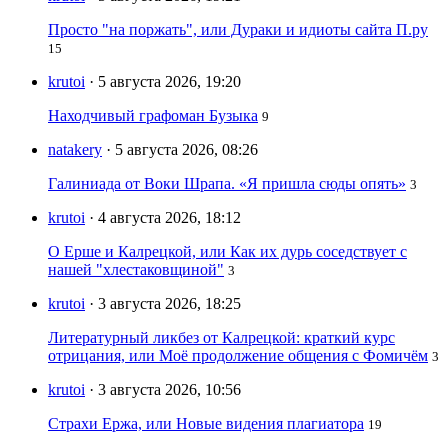
Просто "на поржать", или Дураки и идиоты сайта П.ру
15
krutoi
· 5 августа 2026, 19:20
Находчивый графоман Бузыка
9
natakery
· 5 августа 2026, 08:26
Галиниада от Воки Шрапа. «Я пришла сюды опять»
3
krutoi
· 4 августа 2026, 18:12
О Ерше и Калрецкой, или Как их дурь соседствует с
нашей "хлестаковщиной"
3
krutoi
· 3 августа 2026, 18:25
Литературный ликбез от Калрецкой: краткий курс
отрицания, или Моё продолжение общения с Фомичём
3
krutoi
· 3 августа 2026, 10:56
Страхи Ержа, или Новые видения плагиатора
19