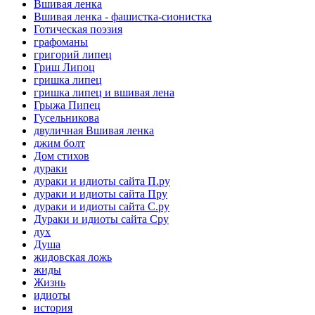
Вшивая ленка
Вшивая ленка - фашистка-сионистка
Готическая поэзия
графоманы
григорий липец
Гриш Липоц
гришка липец
гришка липец и вшивая лена
Грыжа Пипец
Гусельникова
двуличная Вшивая ленка
джим болт
Дом стихов
дураки
дураки и идиоты сайта П.ру
дураки и идиоты сайта Пру
дураки и идиоты сайта С.ру
Дураки и идиоты сайта Сру
дух
Душа
жидовская ложь
жиды
Жизнь
идиоты
история