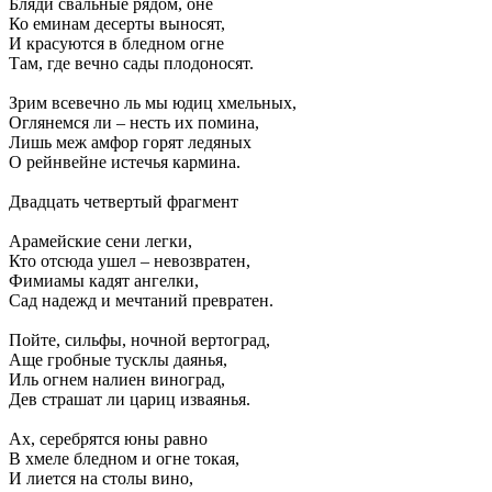
Бляди свальные рядом, оне
Ко еминам десерты выносят,
И красуются в бледном огне
Там, где вечно сады плодоносят.
Зрим всевечно ль мы юдиц хмельных,
Оглянемся ли – несть их помина,
Лишь меж амфор горят ледяных
О рейнвейне истечья кармина.
Двадцать четвертый фрагмент
Арамейские сени легки,
Кто отсюда ушел – невозвратен,
Фимиамы кадят ангелки,
Сад надежд и мечтаний превратен.
Пойте, сильфы, ночной вертоград,
Аще гробные тусклы даянья,
Иль огнем налиен виноград,
Дев страшат ли цариц изваянья.
Ах, серебрятся юны равно
В хмеле бледном и огне токая,
И лиется на столы вино,