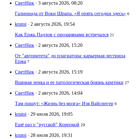
СветНик
· 3 августа 2026, 08:20
Галиниада от Воки Шрапа. «Я опять сегодни здесь»
6
krutoi
· 2 августа 2026, 19:54
Как Ержь Падлов с прозарянами встречался
21
СветНик
· 2 августа 2026, 15:20
От "авторитета" до плагиатора: карьерная лестница
Ержа
7
СветНик
· 2 августа 2026, 15:19
Вшивая ленка и ее патологическая боязнь критики
27
СветНик
· 2 августа 2026, 14:04
Там пишут: «Жизнь без мозга» Изя Вайснегер
9
krutoi
· 29 июля 2026, 19:05
Ещё раз о "русской" Корецкой
29
krutoi
· 28 июля 2026, 19:31