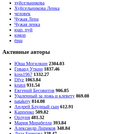
хуйсельникова
Хуйсельникова Ленка
человек
Чужая Лена
Чужая ленка
юар. пуй
юмор
ёрш
Активные авторы
Юша Могилкин
2304.03
Говард Уткин
1837.46
koss1967
1332.27
Dfyz
1063.84
krutoi
931.54
Евгений Бесовитов
906.85
Удаленный за ложь и клевету
869.08
natakery
814.08
Андрей Блудный сын
612.91
Карпенко
509.82
Орлуня
481.32
Мария Мирабелла
393.84
Александр Лириков
348.84
Лиза Биянова
328.47