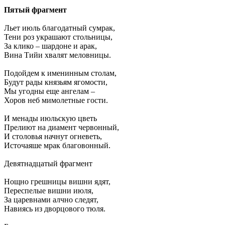
Пятый фрагмент
Льет июль благодатный сумрак,
Тени роз украшают стольницы,
За клико – шардоне и арак,
Вина Тийи хвалят меловницы.
Подойдем к именинным столам,
Будут рады князьям ягомости,
Мы угодны еще ангелам –
Хоров неб мимолетные гости.
И менады июльскую цветь
Прелиют на диамент червонный,
И столовья начнут огневеть,
Источаяше мрак благовонный.
Девятнадцатый фрагмент
Нощно грешницы вишни ядят,
Переспелые вишни июля,
За царевнами алчно следят,
Навиясь из дворцового тюля.