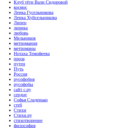
Клуб тёти Вали Сидоровой
космос
Ленка Гусельникова
Ленка Хуйсельникова
Липец
лирика
любовь
Мельников
метромания
метроманы
Нотаха Темофеева
проза
путен
Путь
Россия
русофобия
русофобы
сайт с.ру
сердце
Софья Сладенько
стеб
Стихи
Стихи.ру
стихотворение
философия