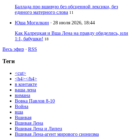
Баллада про вшивую без обсценной лексики, без
единого матерного слова
11
Юша Могилкин
· 28 июля 2026, 18:44
Как Калрецкая и Вша Лена на правду обиделись, или
1:1, бабушки!
18
Весь эфир
·
RSS
Теги
<cut>
<h4></h4>
в контакте
ваша лена
вимана
Вовка Павлов 8-10
Война
вша
Вшивая
Вшивая Лена
Вшивая Лена и Липец
Вшивая Лена-агент мирового сионизма