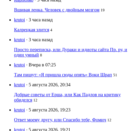
Вшивая ленка. Человек с двойным мозгом
19
krutoi
· 3 часа назад
Калрецкая злится
4
krutoi
· 3 часа назад
Просто переписка, или Дураки и идиоты сайта Пр. ру, и
один умный
8
krutoi
· Вчера в 07:25
Там пишут: «Я пришла сюды опять» Воки Шрап
51
krutoi
· 5 августа 2026, 20:34
Добрые советы от Ерша, или Как Падлов на критику
обиделся
12
krutoi
· 5 августа 2026, 19:23
Ответ моему другу, или Спасибо тебе, Фомич
12
krutoi
· 5 августа 2026, 19:21