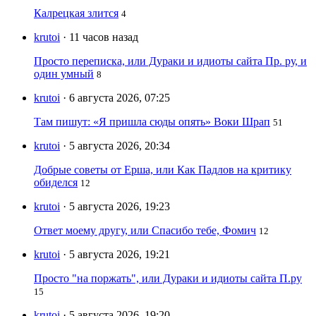
Калрецкая злится
4
krutoi
· 11 часов назад
Просто переписка, или Дураки и идиоты сайта Пр. ру, и
один умный
8
krutoi
· 6 августа 2026, 07:25
Там пишут: «Я пришла сюды опять» Воки Шрап
51
krutoi
· 5 августа 2026, 20:34
Добрые советы от Ерша, или Как Падлов на критику
обиделся
12
krutoi
· 5 августа 2026, 19:23
Ответ моему другу, или Спасибо тебе, Фомич
12
krutoi
· 5 августа 2026, 19:21
Просто "на поржать", или Дураки и идиоты сайта П.ру
15
krutoi
· 5 августа 2026, 19:20