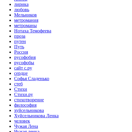
лирика
любовь
Мельников
метромания
метроманы
Нотаха Темофеева
проза
путен
Путь
Россия
русофобия
русофобы
сайт с.ру
сердце
Софья Сладенько
стеб
Стихи
Стихи.ру
стихотворение
философия
хуйсельникова
Хуйсельникова Ленка
человек
Чужая Лена
Чужая ленка