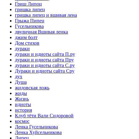
Гриш Липоц
гришка липец
гришка липец и вшивая лена
Грыжа Пипец
Гусельникова
двуличная Вшивая ленка
джим болт
Дом стихов
дураки
дураки и идиоты сайта П.ру
дураки и идиоты сайта Пру
дураки и идиоты сайта С.ру
Дураки и идиоты сайта Сру
дух
Душа
жидовская ложь
жиды
Жизнь
идиоты
история
Клуб тёти Вали Сидоровой
космос
Ленка Гусельникова
Ленка Хуйсельникова
Липец