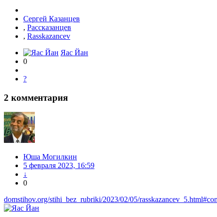
Сергей Казанцев
,
Рассказанцев
,
Rasskazancev
Яас Йан
0
?
2
комментария
Юша Могилкин
5 февраля 2023, 16:59
↓
0
domstihov.org/stihi_bez_rubriki/2023/02/05/rasskazancev_5.html#