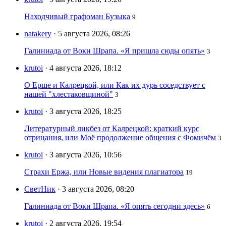
Находчивый графоман Бузыка
9
natakery
· 5 августа 2026, 08:26
Галиниада от Воки Шрапа. «Я пришла сюды опять»
3
krutoi
· 4 августа 2026, 18:12
О Ерше и Калрецкой, или Как их дурь соседствует с
нашей "хлестаковщиной"
3
krutoi
· 3 августа 2026, 18:25
Литературный ликбез от Калрецкой: краткий курс
отрицания, или Моё продолжение общения с Фомичём
3
krutoi
· 3 августа 2026, 10:56
Страхи Ержа, или Новые видения плагиатора
19
СветНик
· 3 августа 2026, 08:20
Галиниада от Воки Шрапа. «Я опять сегодни здесь»
6
krutoi
· 2 августа 2026, 19:54