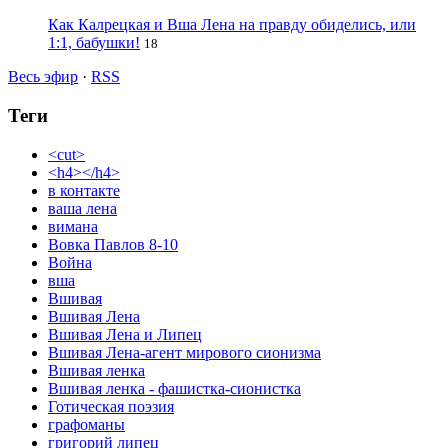
Как Калрецкая и Вша Лена на правду обиделись, или
1:1, бабушки!
18
Весь эфир
·
RSS
Теги
<cut>
<h4></h4>
в контакте
ваша лена
вимана
Вовка Павлов 8-10
Война
вша
Вшивая
Вшивая Лена
Вшивая Лена и Липец
Вшивая Лена-агент мирового сионизма
Вшивая ленка
Вшивая ленка - фашистка-сионистка
Готическая поэзия
графоманы
григорий липец