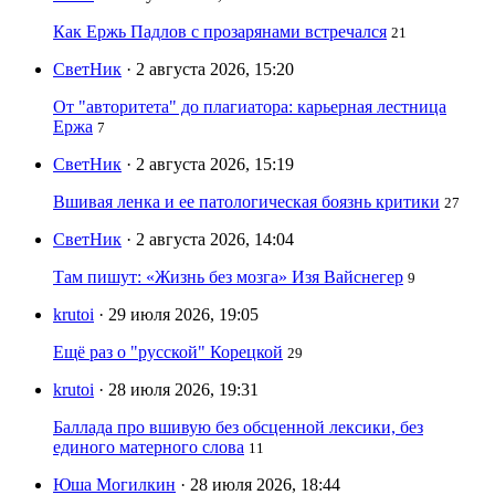
Как Ержь Падлов с прозарянами встречался
21
СветНик
· 2 августа 2026, 15:20
От "авторитета" до плагиатора: карьерная лестница
Ержа
7
СветНик
· 2 августа 2026, 15:19
Вшивая ленка и ее патологическая боязнь критики
27
СветНик
· 2 августа 2026, 14:04
Там пишут: «Жизнь без мозга» Изя Вайснегер
9
krutoi
· 29 июля 2026, 19:05
Ещё раз о "русской" Корецкой
29
krutoi
· 28 июля 2026, 19:31
Баллада про вшивую без обсценной лексики, без
единого матерного слова
11
Юша Могилкин
· 28 июля 2026, 18:44