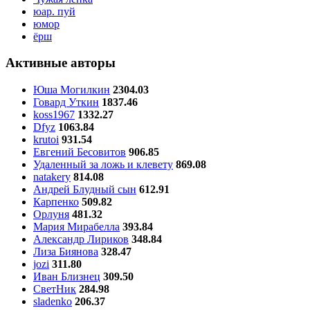
юар. пуй
юмор
ёрш
Активные авторы
Юша Могилкин
2304.03
Говард Уткин
1837.46
koss1967
1332.27
Dfyz
1063.84
krutoi
931.54
Евгений Бесовитов
906.85
Удаленный за ложь и клевету
869.08
natakery
814.08
Андрей Блудный сын
612.91
Карпенко
509.82
Орлуня
481.32
Мария Мирабелла
393.84
Александр Лириков
348.84
Лиза Биянова
328.47
jozi
311.80
Иван Близнец
309.50
СветНик
284.98
sladenko
206.37