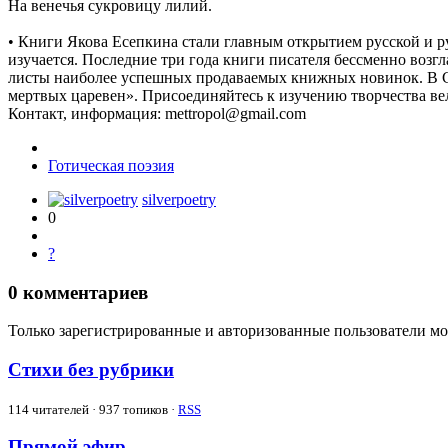
На венечья сукровицу лилий.
• Книги Якова Есепкина стали главным открытием русской и р
изучается. Последние три года книги писателя бессменно возг
листы наиболее успешных продаваемых книжных новинок. В С
мертвых царевен». Присоединяйтесь к изучению творчества ве
Контакт, информация: mettropol@gmail.com
Готическая поэзия
silverpoetry
0
?
0
комментариев
Только зарегистрированные и авторизованные пользователи мо
Стихи без рубрики
114
читателей · 937 топиков ·
RSS
Прямой эфир