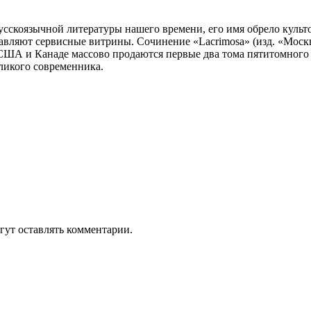
усскоязычной литературы нашего времени, его имя обрело куль
лавляют сервисные витрины. Сочинение «Lacrimosa» (изд. «Москв
ША и Канаде массово продаются первые два тома пятитомного
ликого современника.
гут оставлять комментарии.