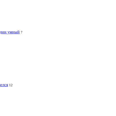
 один умный
7
делся
12