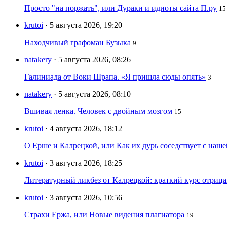
Просто "на поржать", или Дураки и идиоты сайта П.ру
15
krutoi
· 5 августа 2026, 19:20
Находчивый графоман Бузыка
9
natakery
· 5 августа 2026, 08:26
Галиниада от Воки Шрапа. «Я пришла сюды опять»
3
natakery
· 5 августа 2026, 08:10
Вшивая ленка. Человек с двойным мозгом
15
krutoi
· 4 августа 2026, 18:12
О Ерше и Калрецкой, или Как их дурь соседствует с наш
krutoi
· 3 августа 2026, 18:25
Литературный ликбез от Калрецкой: краткий курс отри
krutoi
· 3 августа 2026, 10:56
Страхи Ержа, или Новые видения плагиатора
19