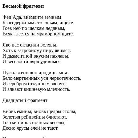
Восьмой фрагмент
Феи Ада, внемлите земным
Благодержным столовьям, ищите
Гоев неб по шелкам ледяным,
Всяк тлеется на мраморном щите.
Яко нас огласили волхвы,
Хоть к загробному пиру явимся,
И дьяментной вкусим пахлавы,
И веселости лярв удивимся.
Пусть всенощно иродицы мнят
Бело-мертвенных усн червотечность,
И серебром откупным звенят,
И алкают вишневую млечность.
Двадцатый фрагмент
Вновь емины, вновь щедры столы,
Золотыя рейнвейны блистают,
Гостьи пиров ночных веселы,
Десно ярусы елей не тают.