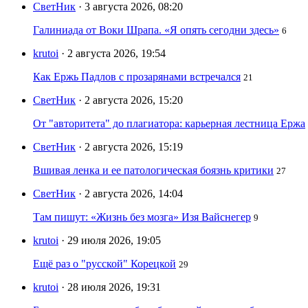
СветНик
· 3 августа 2026, 08:20
Галиниада от Воки Шрапа. «Я опять сегодни здесь»
6
krutoi
· 2 августа 2026, 19:54
Как Ержь Падлов с прозарянами встречался
21
СветНик
· 2 августа 2026, 15:20
От "авторитета" до плагиатора: карьерная лестница Ержа
СветНик
· 2 августа 2026, 15:19
Вшивая ленка и ее патологическая боязнь критики
27
СветНик
· 2 августа 2026, 14:04
Там пишут: «Жизнь без мозга» Изя Вайснегер
9
krutoi
· 29 июля 2026, 19:05
Ещё раз о "русской" Корецкой
29
krutoi
· 28 июля 2026, 19:31