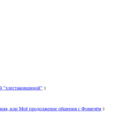
ей "хлестаковщиной"
3
цания, или Моё продолжение общения с Фомичём
3