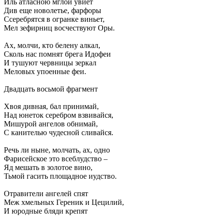
Иль атласною мглой увиет
Див еще новолетье, фарфоры
Ссеребрятся в огранке виньет,
Мел зефирниц восчествуют Оры.
Ах, молчи, кто белену алкал,
Сколь нас помнят брега Идофеи
И тушуют червницы зеркал
Меловых упоенные феи.
Двадцать восьмой фрагмент
Хвоя дивная, бал принимай,
Над юнеток серебром взвивайся,
Мишурой ангелов обнимай,
С канителью чудесной сливайся.
Речь ли ныне, молчать, ах, одно
Фарисейское это всеблудство –
Яд мешать в золотое вино,
Тьмой гасить площадное иудство.
Отравители ангелей спят
Меж хмельных Гереник и Цецилий,
И юродные бляди крепят