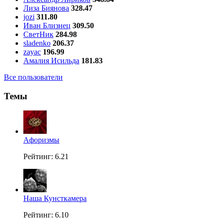
Лиза Биянова
328.47
jozi
311.80
Иван Близнец
309.50
СветНик
284.98
sladenko
206.37
zayac
196.99
Амалия Исильда
181.83
Все пользователи
Темы
Aфоризмы
Рейтинг: 6.21
Наша Кунсткамера
Рейтинг: 6.10