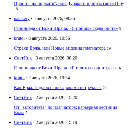
Просто "на поржать", или Дураки и идиоты сайта П.ру
15
natakery
· 5 августа 2026, 08:26
Галиниада от Воки Шрапа. «Я пришла сюды опять»
3
krutoi
· 3 августа 2026, 10:56
Страхи Ержа, или Новые видения плагиатора
19
СветНик
· 3 августа 2026, 08:20
Галиниада от Воки Шрапа. «Я опять сегодни здесь»
6
krutoi
· 2 августа 2026, 19:54
Как Ержь Падлов с прозарянами встречался
21
СветНик
· 2 августа 2026, 15:20
От "авторитета" до плагиатора: карьерная лестница
Ержа
7
СветНик
· 2 августа 2026, 15:19