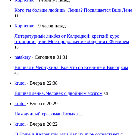
Кого ты больше любишь, Ленка? Посвящается Вше Лене
11
Карпенко
· 9 часов назад
Литературный ликбез от Калрецкой: краткий курс
отрицания, или Моё продолжение общения с Фомичём
16
natakery
· Сегодня в 01:31
Вшивая и Чернухина. Кое-что об Есенине и Высоцком
43
krutoi
· Вчера в 22:38
Вшивая ленка. Человек с двойным мозгом
36
krutoi
· Вчера в 20:29
Находчивый графоман Бузыка
11
krutoi
· Вчера в 20:22
О Ерше и Калрецкой, или Как их дурь соседствует с