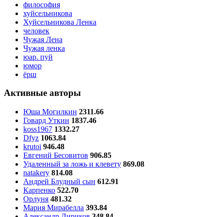
философия
хуйсельникова
Хуйсельникова Ленка
человек
Чужая Лена
Чужая ленка
юар. пуй
юмор
ёрш
Активные авторы
Юша Могилкин
2311.66
Говард Уткин
1837.46
koss1967
1332.27
Dfyz
1063.84
krutoi
946.48
Евгений Бесовитов
906.85
Удаленный за ложь и клевету
869.08
natakery
814.08
Андрей Блудный сын
612.91
Карпенко
522.70
Орлуня
481.32
Мария Мирабелла
393.84
Александр Лириков
348.84