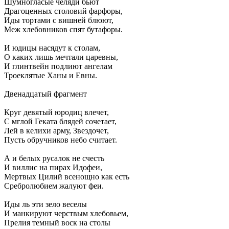
Шумногласые челяди бьют
Драгоценных столовий фарфоры,
Иды тортами с вишней блюют,
Меж хлебовников спят бутафоры.
И юдицы насядут к столам,
О каких лишь мечтали царевны,
И глинтвейн подлиют ангелам
Троеклятые Ханы и Евны.
Двенадцатый фрагмент
Круг девятый юродиц влечет,
С мглой Геката блядей сочетает,
Лей в келихи арму, Звездочет,
Пусть обручников небо считает.
А и белых русалок не счесть
И виллис на пирах Идофеи,
Мертвых Цилий всенощно как есть
Сребролюбием жалуют феи.
Иды ль эти зело веселы
И манкируют черствым хлебовьем,
Прелия темный воск на столы