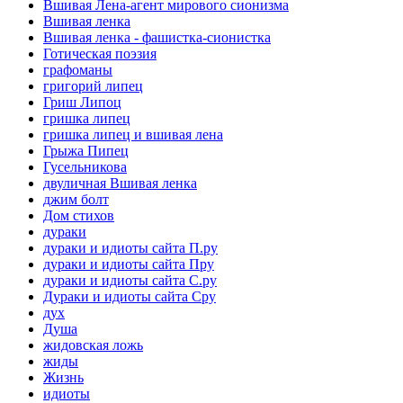
Вшивая Лена-агент мирового сионизма
Вшивая ленка
Вшивая ленка - фашистка-сионистка
Готическая поэзия
графоманы
григорий липец
Гриш Липоц
гришка липец
гришка липец и вшивая лена
Грыжа Пипец
Гусельникова
двуличная Вшивая ленка
джим болт
Дом стихов
дураки
дураки и идиоты сайта П.ру
дураки и идиоты сайта Пру
дураки и идиоты сайта С.ру
Дураки и идиоты сайта Сру
дух
Душа
жидовская ложь
жиды
Жизнь
идиоты