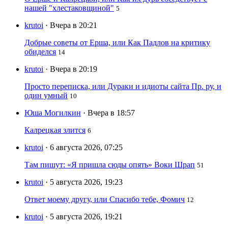
нашей "хлестаковщиной"
5
krutoi
· Вчера в 20:21
Добрые советы от Ерша, или Как Падлов на критику
обиделся
14
krutoi
· Вчера в 20:19
Просто переписка, или Дураки и идиоты сайта Пр. ру, и
один умный
10
Юша Могилкин
· Вчера в 18:57
Калрецкая злится
6
krutoi
· 6 августа 2026, 07:25
Там пишут: «Я пришла сюды опять» Воки Шрап
51
krutoi
· 5 августа 2026, 19:23
Ответ моему другу, или Спасибо тебе, Фомич
12
krutoi
· 5 августа 2026, 19:21