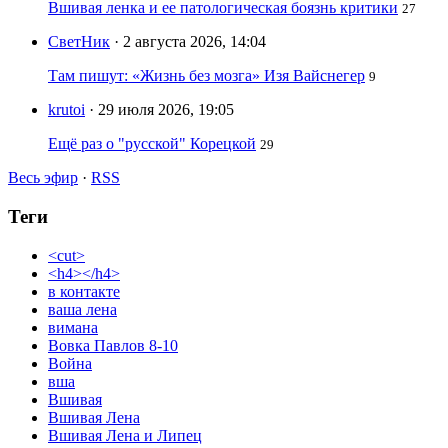
Вшивая ленка и ее патологическая боязнь критики
27
СветНик
· 2 августа 2026, 14:04
Там пишут: «Жизнь без мозга» Изя Вайснегер
9
krutoi
· 29 июля 2026, 19:05
Ещё раз о "русской" Корецкой
29
Весь эфир
·
RSS
Теги
<cut>
<h4></h4>
в контакте
ваша лена
вимана
Вовка Павлов 8-10
Война
вша
Вшивая
Вшивая Лена
Вшивая Лена и Липец