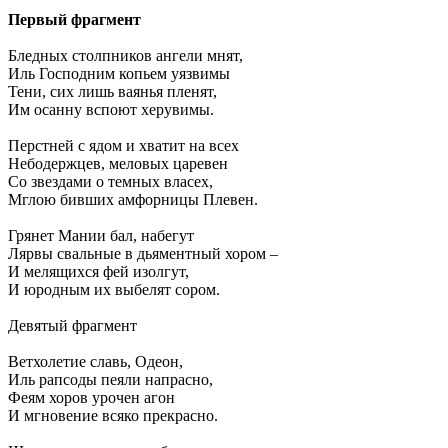
Первый фрагмент
Бледных столпников ангели мнят,
Иль Господним копьем уязвимы
Тени, сих лишь ваянья пленят,
Им осанну вспоют херувимы.
Перстней с ядом и хватит на всех
Небодержцев, меловых царевен
Со звездами о темных власех,
Мглою бивших амфорницы Плевен.
Грянет Мании бал, набегут
Лярвы свальные в дьяментный хором –
И мелящихся фей изолгут,
И юродным их выбелят сором.
Девятый фрагмент
Ветхолетие славь, Одеон,
Иль рапсоды пеяли напрасно,
Феям хоров урочен агон
И мгновение всяко прекрасно.