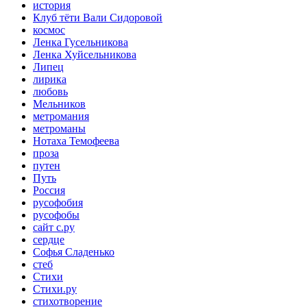
история
Клуб тёти Вали Сидоровой
космос
Ленка Гусельникова
Ленка Хуйсельникова
Липец
лирика
любовь
Мельников
метромания
метроманы
Нотаха Темофеева
проза
путен
Путь
Россия
русофобия
русофобы
сайт с.ру
сердце
Софья Сладенько
стеб
Стихи
Стихи.ру
стихотворение