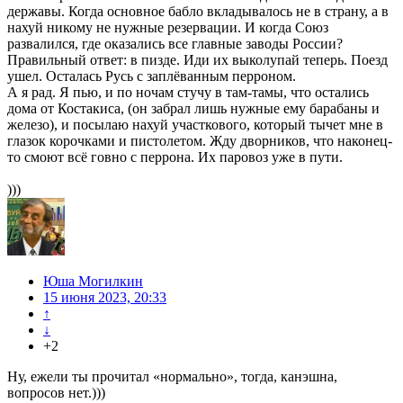
державы. Когда основное бабло вкладывалось не в страну, а в
нахуй никому не нужные резервации. И когда Союз
развалился, где оказались все главные заводы России?
Правильный ответ: в пизде. Иди их выколупай теперь. Поезд
ушел. Осталась Русь с заплёванным перроном.
А я рад. Я пью, и по ночам стучу в там-тамы, что остались
дома от Костакиса, (он забрал лишь нужные ему барабаны и
железо), и посылаю нахуй участкового, который тычет мне в
глазок корочками и пистолетом. Жду дворников, что наконец-
то смоют всё говно с перрона. Их паровоз уже в пути.
)))
Юша Могилкин
15 июня 2023, 20:33
↑
↓
+2
Ну, ежели ты прочитал «нормально», тогда, канэшна,
вопросов нет.)))