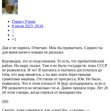
Говард Уткин
8 июля 2023, 20:41
↑
↓
+1
Дая и не парюсь. Отвечаю. Мок бы прамалчать. Сирано ты
для миня ничего новава не расказал.
Курляндия, это из подсознания. То есть, тот прибалтийский
район. На шару сказал. Там и не было государств, пока СССР
не развалился. И чо? Я пытаюсь и пытаюсь достучаться до
тебя, что мир меняется, а ты мне опять берестяными
грамотами машешь. Отстаешь от прогресса, Юм. Не было,
появились. Что в этом плохого? Я буду аплодировать, если и
РФ развалится на несколько гос-в. Давно пришла пора. Лет 20
об этом говорю, когда отрекся от монаршества.
)))))
Свитер, тоже говорится, как «свитЭр», а скучно, —