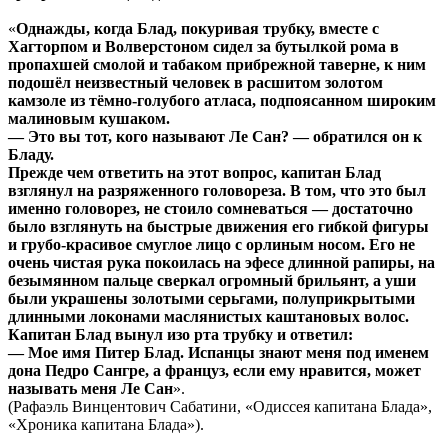
«
Однажды, когда Блад, покуривая трубку, вместе с
Хагторпом и Волверстоном сидел за бутылкой рома в
пропахшей смолой и табаком прибрежной таверне, к ним
подошёл неизвестный человек в расшитом золотом
камзоле из тёмно-голубого атласа, подпоясанном широким
малиновым кушаком.
— Это вы тот, кого называют Ле Сан? — обратился он к
Бладу.
Прежде чем ответить на этот вопрос, капитан Блад
взглянул на разряженного головореза. В том, что это был
именно головорез, не стоило сомневаться — достаточно
было взглянуть на быстрые движения его гибкой фигуры
и грубо-красивое смуглое лицо с орлиным носом. Его не
очень чистая рука покоилась на эфесе длинной рапиры, на
безымянном пальце сверкал огромный брильянт, а уши
были украшены золотыми серьгами, полуприкрытыми
длинными локонами маслянистых каштановых волос.
Капитан Блад вынул изо рта трубку и ответил:
— Мое имя Питер Блад. Испанцы знают меня под именем
дона Педро Сангре, а француз, если ему нравится, может
называть меня Ле Сан
».
(Рафаэль Винцентович Сабатини, «Одиссея капитана Блада»,
«Хроника капитана Блада»).