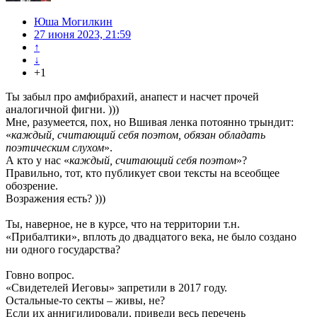
Юша Могилкин
27 июня 2023, 21:59
↑
↓
+1
Ты забыл про амфибрахий, анапест и насчет прочей
аналогичной фигни. )))
Мне, разумеется, пох, но Вшивая ленка потоянно трындит:
«
каждый, считающий себя поэтом, обязан обладать
поэтическим слухом
».
А кто у нас «
каждый, считающий себя поэтом
»?
Правильно, тот, кто публикует свои тексты на всеобщее
обозрение.
Возражения есть? )))
Ты, наверное, не в курсе, что на территории т.н.
«Прибалтики», вплоть до двадцатого века, не было создано
ни одного государства?
Говно вопрос.
«Свидетелей Иеговы» запретили в 2017 году.
Остальные-то секты – живы, не?
Если их аннигилировали, приведи весь перечень