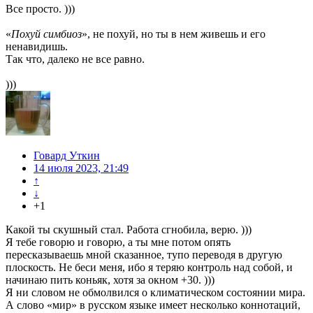
Все просто. )))
«
Похуй симбиоз
», не похуй, но ты в нем живешь и его
ненавидишь.
Так что, далеко не все равно.
)))
Говард Уткин
14 июля 2023, 21:49
↑
↓
+1
Какой ты скушный стал. Работа сгнобила, верю. )))
Я тебе говорю и говорю, а ты мне потом опять
пересказываешь мной сказанное, тупо переводя в другую
плоскость. Не беси меня, ибо я теряю контроль над собой, и
начинаю пить коньяк, хотя за окном +30. )))
Я ни словом не обмолвился о климатическом состоянии мира.
А слово «мир» в русском языке имеет несколько коннотаций,