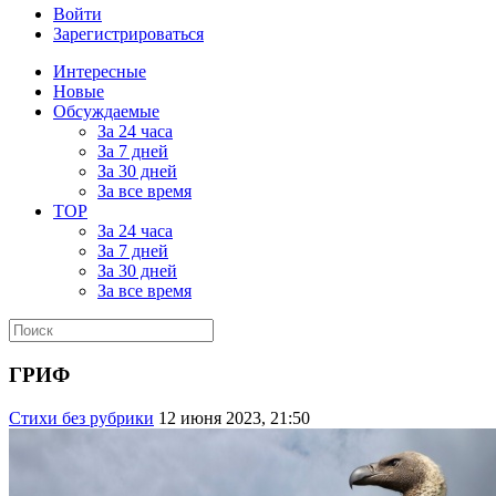
Войти
Зарегистрироваться
Интересные
Новые
Обсуждаемые
За 24 часа
За 7 дней
За 30 дней
За все время
TOP
За 24 часа
За 7 дней
За 30 дней
За все время
ГРИФ
Стихи без рубрики
12 июня 2023, 21:50