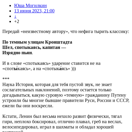
Юша Могилкин
13 июня 2023, 21:00
↓
+2
Передай «неизвестному автору», что нефига тырить классику:
По темным улицам Кронштадта
Шел, спотыкаясь, капитан —
Изрядно пьян
.
И в слове «спотыкаясь» ударение ставится не на
«спот
ы́
каясь», а на «спотык
а́
ясь» )))
***
Наука История, которая для тебя пустой звук, не знает
сослагательных наклонений, поэтому остается только
догадываться, какую суровую «темную» гражданину Путену
устроили бы многие бывшие правители Руси, России и СССР,
ежели бы они воскресли.
Кстати, Ленин был весьма нехило развит физически, тягал
гири, неплохо боксировал, отлично плавал, греб на веслах,
велосипедировал, играл в шахматы и обладал хорошей