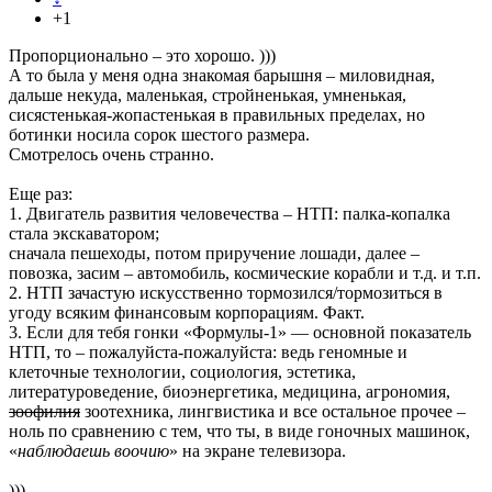
+1
Пропорционально – это хорошо. )))
А то была у меня одна знакомая барышня – миловидная,
дальше некуда, маленькая, стройненькая, умненькая,
сисястенькая-жопастенькая в правильных пределах, но
ботинки носила сорок шестого размера.
Смотрелось очень странно.
Еще раз:
1. Двигатель развития человечества – НТП: палка-копалка
стала экскаватором;
сначала пешеходы, потом приручение лошади, далее –
повозка, засим – автомобиль, космические корабли и т.д. и т.п.
2. НТП зачастую искусственно тормозился/тормозиться в
угоду всяким финансовым корпорациям. Факт.
3. Если для тебя гонки «Формулы-1» — основной показатель
НТП, то – пожалуйста-пожалуйста: ведь геномные и
клеточные технологии, социология, эстетика,
литературоведение, биоэнергетика, медицина, агрономия,
зоофилия
зоотехника, лингвистика и все остальное прочее –
ноль по сравнению с тем, что ты, в виде гоночных машинок,
«
наблюдаешь воочию
» на экране телевизора.
)))