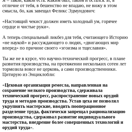
Я – такой, какой есть. Каким был, таким и остался. И, в
отличие от тебя, в бешенство не впадаю, не вижу в этом
смысла, бо, как завещал Феликс Эдмундович:
«Настоящий чекист должен иметь холодный ум, горячее
сердце и чистые руки».
А теперь специальный ликбез для тебя, считающего Историю
«не наукой» и рассуждающего о людях, «двигающих мир
вперед» по причине своего «эгоизма и тщеславия».
Ты же не в курсе, что научно-технический прогресс, в плане
развития производства, на протяжении нескольких сотен лет
тормозила вовсе не церковь, а сами производственники.
Цитирую из Энциклобли:
«
Цеховая организация ремесла, направленная на
сохранение мелкого производства, сдерживала
технический прогресс, распространение новых орудий
труда и методов производства. Устав цеха не позволял
укрупнять мастерские, вводить пооперационное
разделение труда, фактически запрещал рационализацию
производства, сдерживал развитие индивидуального
мастерства, внедрение более совершенных технологий и
орудий труда
».