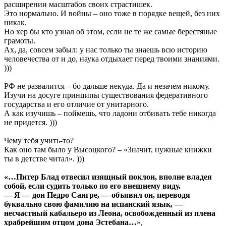
расширении масштабов своих страстишек.
Это нормально. И войны – оно тоже в порядке вещей, без них
никак.
Но хер бы кто узнал об этом, если не те же самые берестяные
грамоты.
Ах, да, совсем забыл: у нас только ты знаешь всю историю
человечества от и до, наука отдыхает перед твоими знаниями.
)))
РФ не развалится – бо дальше некуда. Да и незачем никому.
Изучи на досуге принципы существования федеративного
государства и его отличие от унитарного.
А как изучишь – поймешь, что ладони отбивать тебе никогда
не придется. )))
Чему тебя учить-то?
Как оно там было у Высоцкого? – «Значит, нужные книжки
ты в детстве читал». )))
«…Питер Блад отвесил изящный поклон, вполне владея
собой, если судить только по его внешнему виду.
— Я — дон Педро Сангре, — объявил он, переводя
буквально свою фамилию на испанский язык, —
несчастный кабальеро из Леона, освобожденный из плена
храбрейшим отцом дона Эстебана…
»,