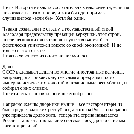
Нет в Истории никаких сослагательных наклонений, если ты
не согласен с этим, приведи хотя бы один пример
случившегося «если бы». Хотя бы один.
Чуваки создавали не страну, а государственный строй.
Благодаря предательству правящей верхушки, этот строй,
после нескольких десятков лет существования, был
фактически уничтожен вместе со своей экономикой. И не
только в этой стране.
Ничего хорошего из оного не получилось.
Далее.
СССР вкладывал деньги во многие иностранные регионы,
например, в африканские, тем самым превращая их из
империалистических колоний в независимые республики, и
собирал с них сливки.
Политически – правильно и целесообразно.
Напрасно ждешь: дворники нынче – все гастарбайтеры из
быв. среднеазиатских республик, а которая Русь – она давно
уже приказала долго жить, теперь эта страна называется
Россия – многонациональное светское государство с целым
вагоном религий.