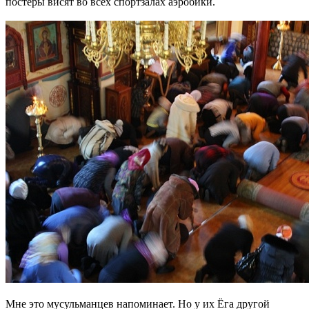
постеры висят во всех спортзалах аэробики.
Мне это мусульманцев напоминает. Но у их Ёга другой