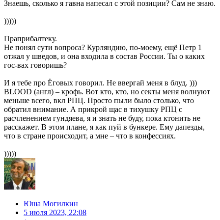
Знаешь, сколько я гавна напесал с этой позиции? Сам не знаю.
)))))
Праприбалтеку.
Не понял сути вопроса? Курляндию, по-моему, ещё Петр 1
отжал у шведов, и она входила в состав России. Ты о каких
гос-вах говоришь?
И я тебе про Ёговых говорил. Не ввергай меня в блуд. )))
BLOOD (англ) – крофь. Вот кто, кто, но секты меня волнуют
меньше всего, вкл РПЦ. Просто пыли было столько, что
обратил внимание. А прикрой щас в тихушку РПЦ с
расчленением гундяева, я и знать не буду, пока ктонить не
расскажет. В этом плане, я как пуй в бункере. Ему дапезды,
что в стране происходит, а мне – что в конфессиях.
)))))
Юша Могилкин
5 июля 2023, 22:08