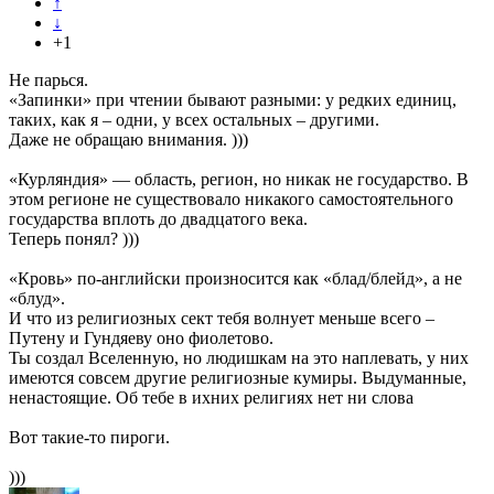
↑
↓
+1
Не парься.
«Запинки» при чтении бывают разными: у редких единиц,
таких, как я – одни, у всех остальных – другими.
Даже не обращаю внимания. )))
«Курляндия» — область, регион, но никак не государство. В
этом регионе не существовало никакого самостоятельного
государства вплоть до двадцатого века.
Теперь понял? )))
«Кровь» по-английски произносится как «блад/блейд», а не
«блуд».
И что из религиозных сект тебя волнует меньше всего –
Путену и Гундяеву оно фиолетово.
Ты создал Вселенную, но людишкам на это наплевать, у них
имеются совсем другие религиозные кумиры. Выдуманные,
ненастоящие. Об тебе в ихних религиях нет ни слова
Вот такие-то пироги.
)))