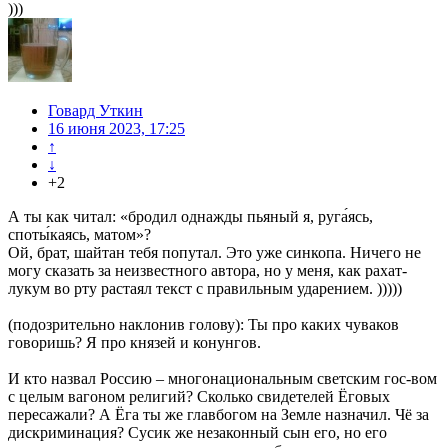
)))
Говард Уткин
16 июня 2023, 17:25
↑
↓
+2
А ты как читал: «бродил однажды пьяный я, руга́ясь,
споты́каясь, матом»?
Ой, брат, шайтан тебя попутал. Это уже синкопа. Ничего не
могу сказать за неизвестного автора, но у меня, как рахат-
лукум во рту растаял текст с правильным ударением. )))))
(подозрительно наклонив голову): Ты про каких чуваков
говоришь? Я про князей и конунгов.
И кто назвал Россию – многонациональным светским гос-вом
с целым вагоном религий? Сколько свидетелей Ёговых
пересажали? А Ёга ты же главбогом на Земле назначил. Чё за
дискриминация? Сусик же незаконный сын его, но его