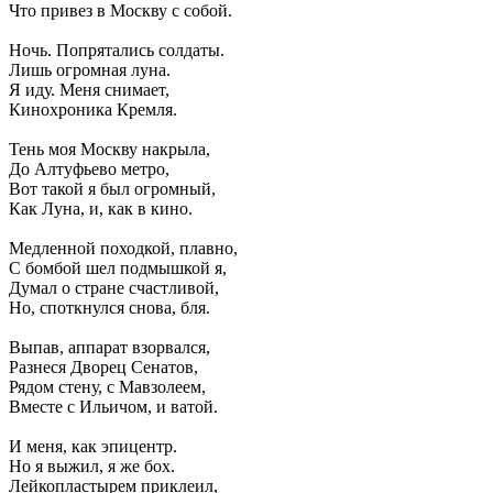
Что привез в Москву с собой.
Ночь. Попрятались солдаты.
Лишь огромная луна.
Я иду. Меня снимает,
Кинохроника Кремля.
Тень моя Москву накрыла,
До Алтуфьево метро,
Вот такой я был огромный,
Как Луна, и, как в кино.
Медленной походкой, плавно,
С бомбой шел подмышкой я,
Думал о стране счастливой,
Но, споткнулся снова, бля.
Выпав, аппарат взорвался,
Разнеся Дворец Сенатов,
Рядом стену, с Мавзолеем,
Вместе с Ильичом, и ватой.
И меня, как эпицентр.
Но я выжил, я же бох.
Лейкопластырем приклеил,