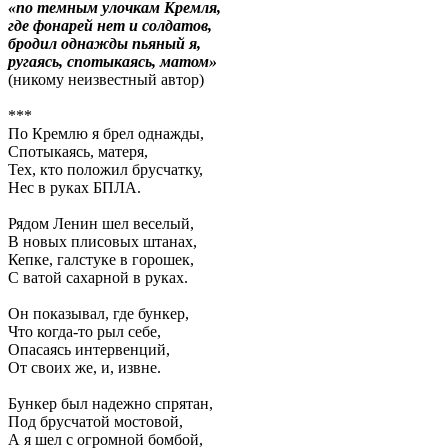
«по темным улочкам Кремля,
где фонарей нет и солдатов,
бродил однажды пьяный я,
ругаясь, спотыкаясь, матом»
(никому неизвестный автор)
***
По Кремлю я брел однажды,
Спотыкаясь, матеря,
Тех, кто положил брусчатку,
Нес в руках БПЛА.
Рядом Ленин шел веселый,
В новых плисовых штанах,
Кепке, галстуке в горошек,
С ватой сахарной в руках.
Он показывал, где бункер,
Что когда-то рыл себе,
Опасаясь интервенций,
От своих же, и, извне.
Бункер был надежно спрятан,
Под брусчатой мостовой,
А я шел с огромной бомбой,