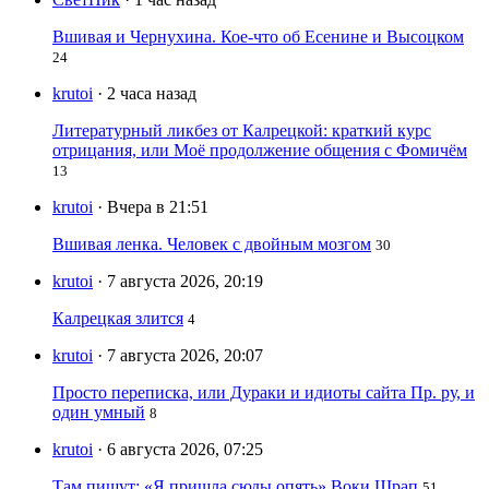
Вшивая и Чернухина. Кое-что об Есенине и Высоцком
24
krutoi
· 2 часа назад
Литературный ликбез от Калрецкой: краткий курс
отрицания, или Моё продолжение общения с Фомичём
13
krutoi
· Вчера в 21:51
Вшивая ленка. Человек с двойным мозгом
30
krutoi
· 7 августа 2026, 20:19
Калрецкая злится
4
krutoi
· 7 августа 2026, 20:07
Просто переписка, или Дураки и идиоты сайта Пр. ру, и
один умный
8
krutoi
· 6 августа 2026, 07:25
Там пишут: «Я пришла сюды опять» Воки Шрап
51