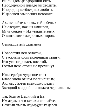
Ей ли ядом фарфорники бить,
Небодержной плеяде мирволить,
И юродиц всебледных любить,
И царевен заморских неволить.
Ах, не пейте коньяк, гейш белых
Не следите, ваянья ампиров,
Мгла сойдет – Ид увидите злых
О винтажии сладостных пиров.
Семнадцатый фрагмент
Новолетия мел золотой,
С тусклым ядом эклерницы стынут,
Кто уже пировает, восстой,
Гостьи неба столы не преминут.
Иль серебро чудесное тлит
Благо хвою огнем ювенильным,
Ах, нас Лютер всенощно целит
Звездной миррой, винтажем чернильным.
Так будите Цецилий и Ев,
Им атрамент в келихи сливайте,
Вечный хмель изумрудных дерев