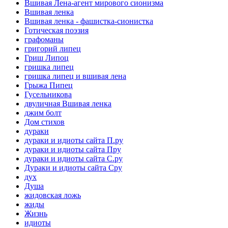
Вшивая Лена-агент мирового сионизма
Вшивая ленка
Вшивая ленка - фашистка-сионистка
Готическая поэзия
графоманы
григорий липец
Гриш Липоц
гришка липец
гришка липец и вшивая лена
Грыжа Пипец
Гусельникова
двуличная Вшивая ленка
джим болт
Дом стихов
дураки
дураки и идиоты сайта П.ру
дураки и идиоты сайта Пру
дураки и идиоты сайта С.ру
Дураки и идиоты сайта Сру
дух
Душа
жидовская ложь
жиды
Жизнь
идиоты