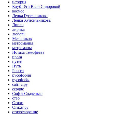
история
Клуб тёти Вали Сидоровой
космос
Ленка Гусельникова
Ленка Хуйсельникова
Липец
лирика
любовь
Мельников
метромания
метроманы
Нотаха Темофеева
проза
путен
Путь
Россия
русофобия
русофобы
сайт с.ру
сердце
Софья Сладенько
стеб
Стихи
Стихи.ру
стихотворение