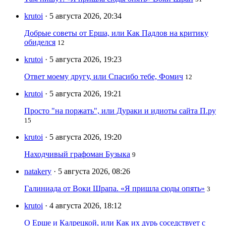
krutoi
· 5 августа 2026, 20:34
Добрые советы от Ерша, или Как Падлов на критику
обиделся
12
krutoi
· 5 августа 2026, 19:23
Ответ моему другу, или Спасибо тебе, Фомич
12
krutoi
· 5 августа 2026, 19:21
Просто "на поржать", или Дураки и идиоты сайта П.ру
15
krutoi
· 5 августа 2026, 19:20
Находчивый графоман Бузыка
9
natakery
· 5 августа 2026, 08:26
Галиниада от Воки Шрапа. «Я пришла сюды опять»
3
krutoi
· 4 августа 2026, 18:12
О Ерше и Калрецкой, или Как их дурь соседствует с