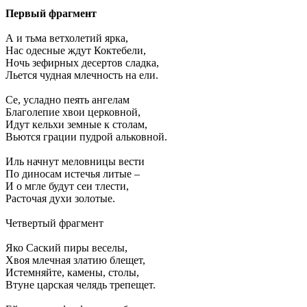
Первый фрагмент
А и тьма ветхолетий ярка,
Нас одесные ждут Коктебели,
Ночь зефирных десертов сладка,
Льется чудная млечность на ели.
Се, усладно пеять ангелам
Благолепие хвои церковной,
Идут кельхи земные к столам,
Вьются грации пудрой альковной.
Иль начнут меловницы вести
По диносам истечья литые –
И о мгле будут сеи тлести,
Расточая духи золотые.
Четвертый фрагмент
Яко Саский пиры веселы,
Хвоя млечная златию блещет,
Истемняйте, камены, столы,
Втуне царская челядь трепещет.