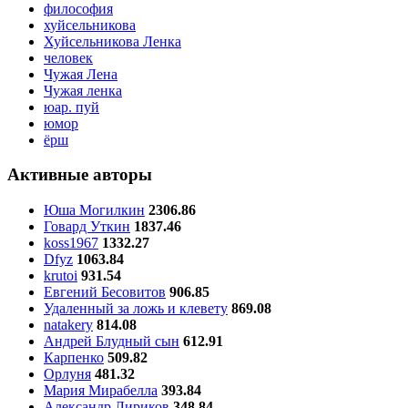
философия
хуйсельникова
Хуйсельникова Ленка
человек
Чужая Лена
Чужая ленка
юар. пуй
юмор
ёрш
Активные авторы
Юша Могилкин
2306.86
Говард Уткин
1837.46
koss1967
1332.27
Dfyz
1063.84
krutoi
931.54
Евгений Бесовитов
906.85
Удаленный за ложь и клевету
869.08
natakery
814.08
Андрей Блудный сын
612.91
Карпенко
509.82
Орлуня
481.32
Мария Мирабелла
393.84
Александр Лириков
348.84