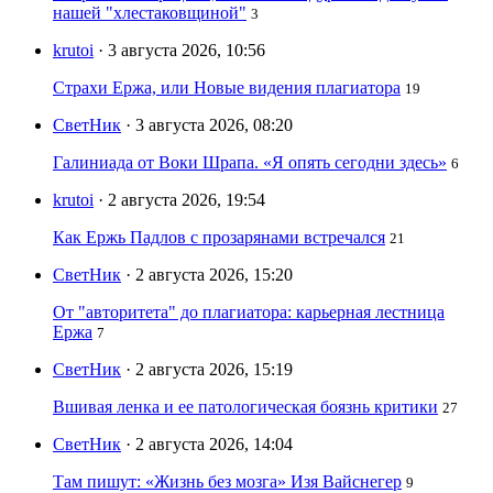
нашей "хлестаковщиной"
3
krutoi
· 3 августа 2026, 10:56
Страхи Ержа, или Новые видения плагиатора
19
СветНик
· 3 августа 2026, 08:20
Галиниада от Воки Шрапа. «Я опять сегодни здесь»
6
krutoi
· 2 августа 2026, 19:54
Как Ержь Падлов с прозарянами встречался
21
СветНик
· 2 августа 2026, 15:20
От "авторитета" до плагиатора: карьерная лестница
Ержа
7
СветНик
· 2 августа 2026, 15:19
Вшивая ленка и ее патологическая боязнь критики
27
СветНик
· 2 августа 2026, 14:04
Там пишут: «Жизнь без мозга» Изя Вайснегер
9