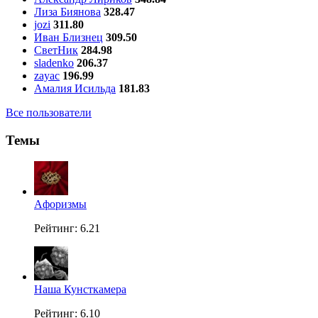
Лиза Биянова
328.47
jozi
311.80
Иван Близнец
309.50
СветНик
284.98
sladenko
206.37
zayac
196.99
Амалия Исильда
181.83
Все пользователи
Темы
Aфоризмы
Рейтинг: 6.21
Наша Кунсткамера
Рейтинг: 6.10