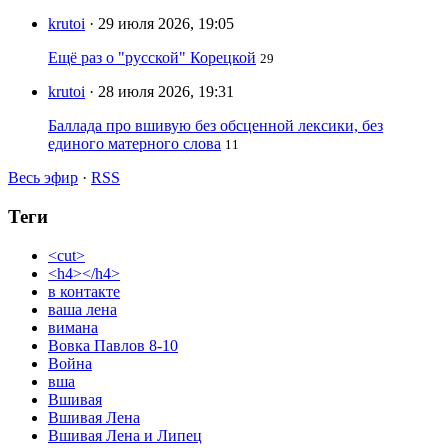
krutoi
· 29 июля 2026, 19:05
Ещё раз о "русской" Корецкой
29
krutoi
· 28 июля 2026, 19:31
Баллада про вшивую без обсценной лексики, без
единого матерного слова
11
Весь эфир
·
RSS
Теги
<cut>
<h4></h4>
в контакте
ваша лена
вимана
Вовка Павлов 8-10
Война
вша
Вшивая
Вшивая Лена
Вшивая Лена и Липец