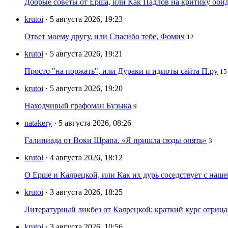
Добрые советы от Ерша, или Как Падлов на критику оби
krutoi
· 5 августа 2026, 19:23
Ответ моему другу, или Спасибо тебе, Фомич
12
krutoi
· 5 августа 2026, 19:21
Просто "на поржать", или Дураки и идиоты сайта П.ру
15
krutoi
· 5 августа 2026, 19:20
Находчивый графоман Бузыка
9
natakery
· 5 августа 2026, 08:26
Галиниада от Воки Шрапа. «Я пришла сюды опять»
3
krutoi
· 4 августа 2026, 18:12
О Ерше и Калрецкой, или Как их дурь соседствует с наш
krutoi
· 3 августа 2026, 18:25
Литературный ликбез от Калрецкой: краткий курс отри
krutoi
· 3 августа 2026, 10:56