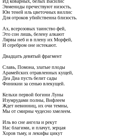
Ид коварных, белых Василис
Эвмениды пречествуют низость,
Юн теней иль цветочных виллис
Для отроков убийственна близость.
Ах, всерозовых таинство фей,
Это сон лишь, белену алкают
Лярвы неб и в плену их Морфей,
И серебром оне истекают.
Двадцать девятый фрагмент
Славь, Помона, златые плоды
Арамейских отравленных кущей,
Деа Диа пусть белит сады
Финикии за сенью влекущей.
Кельхи первой богини Луны
Изумрудами полны, Вифлеем
Ждет невинниц, их очи темны,
Мы от смирны чудесно хмелеем.
Иль во сне ангела и рекут
Нас благими, и плачут, зерцая
Хоров тьму, и лекифы цикут