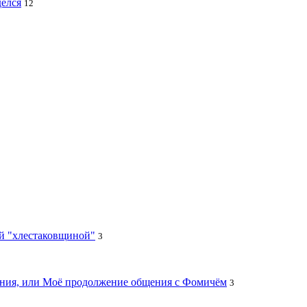
делся
12
ей "хлестаковщиной"
3
цания, или Моё продолжение общения с Фомичём
3