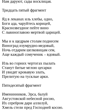
Нам даруют, сады восклицая.
Тридцать пятый фрагмент
Яд в леканах иль хлебы, одно,
Боги ада, чаруйтесь корицей,
Краснозвездное пейте вино
С львиноглавою мертвой царицей.
Мы и к щедрым столам поднесем
Виноград изумрудно-медовый,
Ночь отдарим шелковицам сем,
Аще каждый сомученик – вдовый.
Иль во горних чертогах пылать
Станут битые мглою цесарки
И увидят кровавую злать,
Прелитую на тусклые арки.
Пятидесятый фрагмент
Именинников, Эрса, балуй
Августовской небесной росою,
Их серебром дари аллилуй,
Хмель стели пред Господней косою.