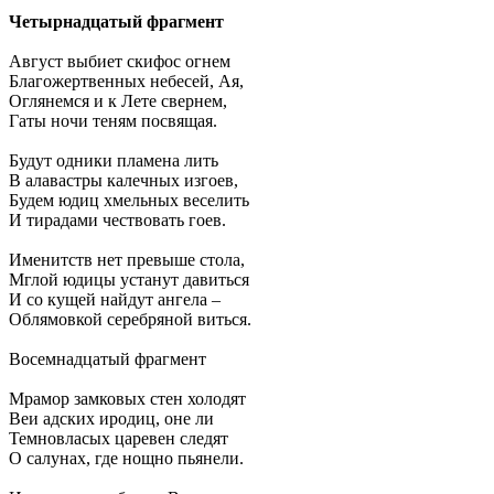
Четырнадцатый фрагмент
Август выбиет скифос огнем
Благожертвенных небесей, Ая,
Оглянемся и к Лете свернем,
Гаты ночи теням посвящая.
Будут одники пламена лить
В алавастры калечных изгоев,
Будем юдиц хмельных веселить
И тирадами чествовать гоев.
Именитств нет превыше стола,
Мглой юдицы устанут давиться
И со кущей найдут ангела –
Облямовкой серебряной виться.
Восемнадцатый фрагмент
Мрамор замковых стен холодят
Веи адских иродиц, оне ли
Темновласых царевен следят
О салунах, где нощно пьянели.