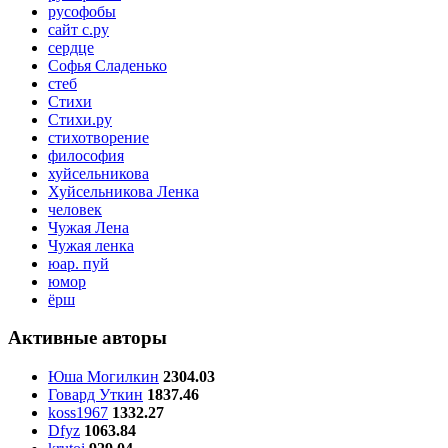
русофобы
сайт с.ру
сердце
Софья Сладенько
стеб
Стихи
Стихи.ру
стихотворение
философия
хуйсельникова
Хуйсельникова Ленка
человек
Чужая Лена
Чужая ленка
юар. пуй
юмор
ёрш
Активные авторы
Юша Могилкин
2304.03
Говард Уткин
1837.46
koss1967
1332.27
Dfyz
1063.84