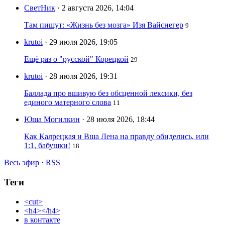
СветНик
· 2 августа 2026, 14:04
Там пишут: «Жизнь без мозга» Изя Вайснегер
9
krutoi
· 29 июля 2026, 19:05
Ещё раз о "русской" Корецкой
29
krutoi
· 28 июля 2026, 19:31
Баллада про вшивую без обсценной лексики, без
единого матерного слова
11
Юша Могилкин
· 28 июля 2026, 18:44
Как Калрецкая и Вша Лена на правду обиделись, или
1:1, бабушки!
18
Весь эфир
·
RSS
Теги
<cut>
<h4></h4>
в контакте