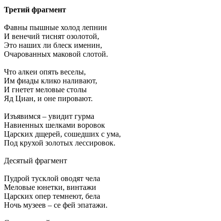
Третий фрагмент
Фавны пышные холод лепнин
И венечий тиснят озолотой,
Это наших ли блеск именин,
Очарованных маковой слотой.
Что алкеи опять веселы,
Им фиады клико наливают,
И гнетет меловые столы
Яд Циан, и оне пировают.
Изъявимся – увидит гурма
Навиенных шелками воровок
Царских дщерей, сошедших с ума,
Под крухой золотых лессировок.
Десятый фрагмент
Пудрой тусклой оводят чела
Меловые юнетки, винтажи
Царских опер темнеют, бела
Ночь музеев – се фей эпатажи.