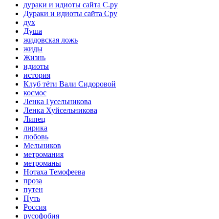
дураки и идиоты сайта С.ру
Дураки и идиоты сайта Сру
дух
Душа
жидовская ложь
жиды
Жизнь
идиоты
история
Клуб тёти Вали Сидоровой
космос
Ленка Гусельникова
Ленка Хуйсельникова
Липец
лирика
любовь
Мельников
метромания
метроманы
Нотаха Темофеева
проза
путен
Путь
Россия
русофобия