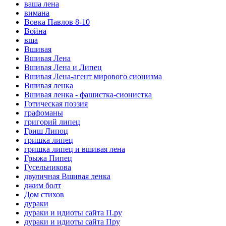
ваша лена
вимана
Вовка Павлов 8-10
Война
вша
Вшивая
Вшивая Лена
Вшивая Лена и Липец
Вшивая Лена-агент мирового сионизма
Вшивая ленка
Вшивая ленка - фашистка-сионистка
Готическая поэзия
графоманы
григорий липец
Гриш Липоц
гришка липец
гришка липец и вшивая лена
Грыжа Пипец
Гусельникова
двуличная Вшивая ленка
джим болт
Дом стихов
дураки
дураки и идиоты сайта П.ру
дураки и идиоты сайта Пру