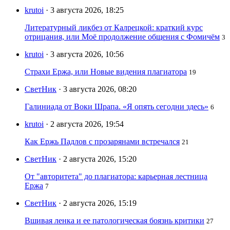
krutoi
· 3 августа 2026, 18:25
Литературный ликбез от Калрецкой: краткий курс
отрицания, или Моё продолжение общения с Фомичём
3
krutoi
· 3 августа 2026, 10:56
Страхи Ержа, или Новые видения плагиатора
19
СветНик
· 3 августа 2026, 08:20
Галиниада от Воки Шрапа. «Я опять сегодни здесь»
6
krutoi
· 2 августа 2026, 19:54
Как Ержь Падлов с прозарянами встречался
21
СветНик
· 2 августа 2026, 15:20
От "авторитета" до плагиатора: карьерная лестница
Ержа
7
СветНик
· 2 августа 2026, 15:19
Вшивая ленка и ее патологическая боязнь критики
27