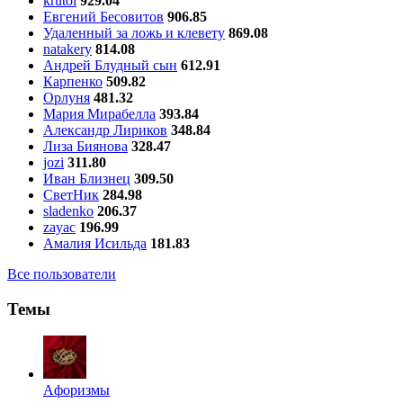
krutoi
929.04
Евгений Бесовитов
906.85
Удаленный за ложь и клевету
869.08
natakery
814.08
Андрей Блудный сын
612.91
Карпенко
509.82
Орлуня
481.32
Мария Мирабелла
393.84
Александр Лириков
348.84
Лиза Биянова
328.47
jozi
311.80
Иван Близнец
309.50
СветНик
284.98
sladenko
206.37
zayac
196.99
Амалия Исильда
181.83
Все пользователи
Темы
Aфоризмы