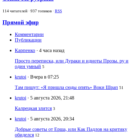
114
читателей · 937 топиков ·
RSS
Прямой эфир
Комментарии
Публикации
Карпенко
· 4 часа назад
Просто переписка, или Дураки и идиоты Прозы. ру и
один умный
5
krutoi
· Вчера в 07:25
Там пишут: «Я пришла сюды опять» Воки Шрап
51
krutoi
· 5 августа 2026, 21:48
Калрецкая злится
3
krutoi
· 5 августа 2026, 20:34
Добрые советы от Ерша, или Как Падлов на критику
обиделся
12