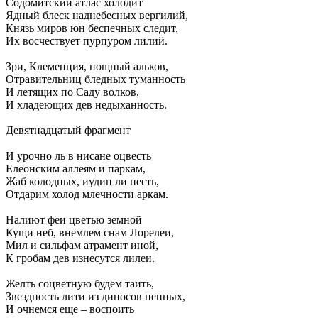
Содомитский атлас холодит
Ядный блеск наднебесных вергилий,
Князь миров юн беспечных следит,
Их восчествует пурпуром лилий.
Зри, Клеменция, нощный альков,
Отравительниц бледных туманность
И летящих по Саду волков,
И хладеющих дев недыханность.
Девятнадцатый фрагмент
И урочно ль в нисане оцвесть
Елеонским аллеям и паркам,
Жаб колодных, иудиц ли несть,
Отдарим холод млечности аркам.
Налиют феи цветью земной
Кущи неб, внемлем снам Лорелеи,
Мил и сильфам атрамент иной,
К гробам дев изнесутся лилеи.
Желть соцветную будем таить,
Звездность лити из диносов пенных,
И очнемся еще – воспоить