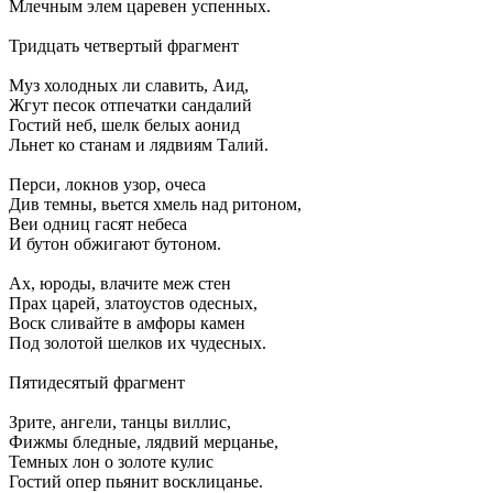
Млечным элем царевен успенных.
Тридцать четвертый фрагмент
Муз холодных ли славить, Аид,
Жгут песок отпечатки сандалий
Гостий неб, шелк белых аонид
Льнет ко станам и лядвиям Талий.
Перси, локнов узор, очеса
Див темны, вьется хмель над ритоном,
Веи одниц гасят небеса
И бутон обжигают бутоном.
Ах, юроды, влачите меж стен
Прах царей, златоустов одесных,
Воск сливайте в амфоры камен
Под золотой шелков их чудесных.
Пятидесятый фрагмент
Зрите, ангели, танцы виллис,
Фижмы бледные, лядвий мерцанье,
Темных лон о золоте кулис
Гостий опер пьянит восклицанье.