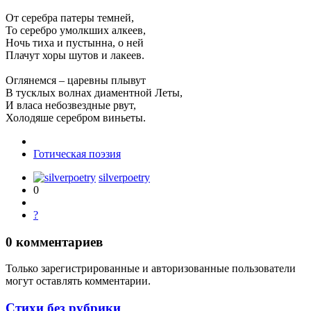
От серебра патеры темней,
То серебро умолкших алкеев,
Ночь тиха и пустынна, о ней
Плачут хоры шутов и лакеев.
Оглянемся – царевны плывут
В тусклых волнах диаментной Леты,
И власа небозвездные рвут,
Холодяше серебром виньеты.
Готическая поэзия
silverpoetry
0
?
0
комментариев
Только зарегистрированные и авторизованные пользователи
могут оставлять комментарии.
Стихи без рубрики