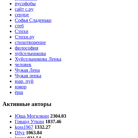
русофобы
сайт с.ру
сердце
Софья Сладенько
стеб
Стихи
Стихи.ру
стихотворение
философия
хуйсельникова
Хуйсельникова Ленка
человек
Чужая Лена
Чужая ленка
юар. пуй
юмор
ёрш
Активные авторы
Юша Могилкин
2304.03
Говард Уткин
1837.46
koss1967
1332.27
Dfyz
1063.84