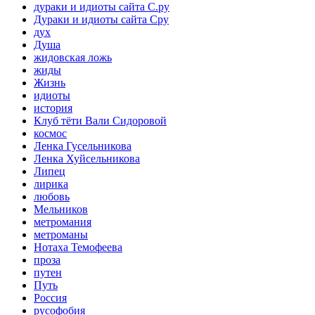
дураки и идиоты сайта С.ру
Дураки и идиоты сайта Сру
дух
Душа
жидовская ложь
жиды
Жизнь
идиоты
история
Клуб тёти Вали Сидоровой
космос
Ленка Гусельникова
Ленка Хуйсельникова
Липец
лирика
любовь
Мельников
метромания
метроманы
Нотаха Темофеева
проза
путен
Путь
Россия
русофобия