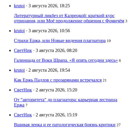
krutoi
· 3 августа 2026, 18:25
Литературный ликбез от Калрецкой: краткий курс
отрицания, или Моё продолжение общения с Фомичём
3
krutoi
· 3 августа 2026, 10:56
Страхи Ержа, или Новые видения плагиатора
19
СветНик
· 3 августа 2026, 08:20
Галиниада от Воки Шрапа. «Я опять сегодни здесь»
6
krutoi
· 2 августа 2026, 19:54
Как Ержь Падлов с прозарянами встречался
21
СветНик
· 2 августа 2026, 15:20
От "авторитета" до плагиатора: карьерная лестница
Ержа
7
СветНик
· 2 августа 2026, 15:19
Вшивая ленка и ее патологическая боязнь критики
27