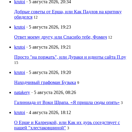
krutoi
· 5 августа 2026, 20:34
Добрые советы от Ерша, или Как Падлов на критику
обиделся
12
krutoi
· 5 августа 2026, 19:23
Ответ моему другу, или Спасибо тебе, Фомич
12
krutoi
· 5 августа 2026, 19:21
Просто "на поржать", или Дураки и идиоты сайта П.ру
15
krutoi
· 5 августа 2026, 19:20
Находчивый графоман Бузыка
9
natakery
· 5 августа 2026, 08:26
Галиниада от Воки Шрапа. «Я пришла сюды опять»
3
krutoi
· 4 августа 2026, 18:12
О Ерше и Калрецкой, или Как их дурь соседствует с
нашей "хлестаковщиной"
3