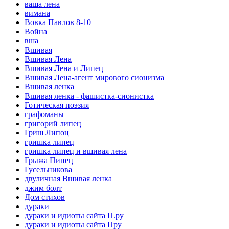
ваша лена
вимана
Вовка Павлов 8-10
Война
вша
Вшивая
Вшивая Лена
Вшивая Лена и Липец
Вшивая Лена-агент мирового сионизма
Вшивая ленка
Вшивая ленка - фашистка-сионистка
Готическая поэзия
графоманы
григорий липец
Гриш Липоц
гришка липец
гришка липец и вшивая лена
Грыжа Пипец
Гусельникова
двуличная Вшивая ленка
джим болт
Дом стихов
дураки
дураки и идиоты сайта П.ру
дураки и идиоты сайта Пру