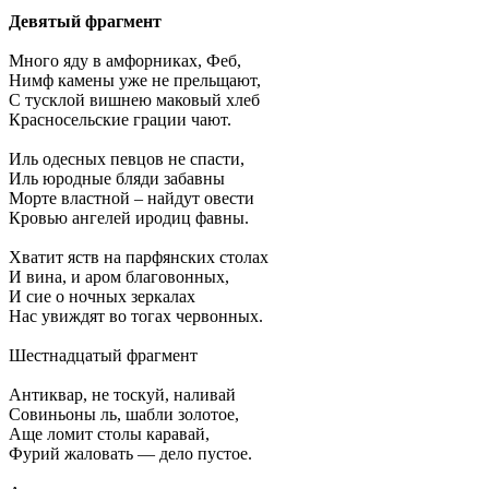
Девятый фрагмент
Много яду в амфорниках, Феб,
Нимф камены уже не прельщают,
С тусклой вишнею маковый хлеб
Красносельские грации чают.
Иль одесных певцов не спасти,
Иль юродные бляди забавны
Морте властной – найдут овести
Кровью ангелей иродиц фавны.
Хватит яств на парфянских столах
И вина, и аром благовонных,
И сие о ночных зеркалах
Нас увиждят во тогах червонных.
Шестнадцатый фрагмент
Антиквар, не тоскуй, наливай
Совиньоны ль, шабли золотое,
Аще ломит столы каравай,
Фурий жаловать — дело пустое.