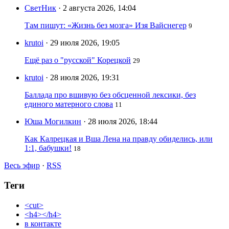
СветНик
· 2 августа 2026, 14:04
Там пишут: «Жизнь без мозга» Изя Вайснегер
9
krutoi
· 29 июля 2026, 19:05
Ещё раз о "русской" Корецкой
29
krutoi
· 28 июля 2026, 19:31
Баллада про вшивую без обсценной лексики, без
единого матерного слова
11
Юша Могилкин
· 28 июля 2026, 18:44
Как Калрецкая и Вша Лена на правду обиделись, или
1:1, бабушки!
18
Весь эфир
·
RSS
Теги
<cut>
<h4></h4>
в контакте