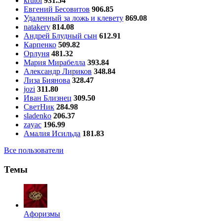
krutoi
931.54
Евгений Бесовитов
906.85
Удаленный за ложь и клевету
869.08
natakery
814.08
Андрей Блудный сын
612.91
Карпенко
509.82
Орлуня
481.32
Мария Мирабелла
393.84
Александр Лириков
348.84
Лиза Биянова
328.47
jozi
311.80
Иван Близнец
309.50
СветНик
284.98
sladenko
206.37
zayac
196.99
Амалия Исильда
181.83
Все пользователи
Темы
Aфоризмы