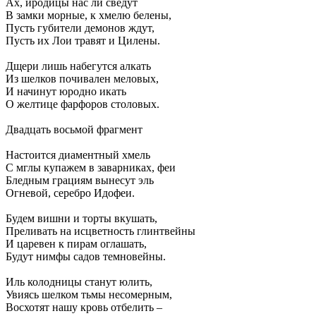
Ах, иродицы нас ли сведут
В замки морные, к хмелю белены,
Пусть губители демонов ждут,
Пусть их Лои травят и Цилены.
Дщери лишь набегутся алкать
Из шелков почивален меловых,
И начинут юродно икать
О желтице фарфоров столовых.
Двадцать восьмой фрагмент
Настоится диаментный хмель
С мглы купажем в заварниках, феи
Бледным грациям вынесут эль
Огневой, серебро Идофеи.
Будем вишни и торты вкушать,
Преливать на исцветность глинтвейны
И царевен к пирам оглашать,
Будут нимфы садов темновейны.
Иль колодницы станут юлить,
Увиясь шелком тьмы несомерным,
Восхотят нашу кровь отбелить –