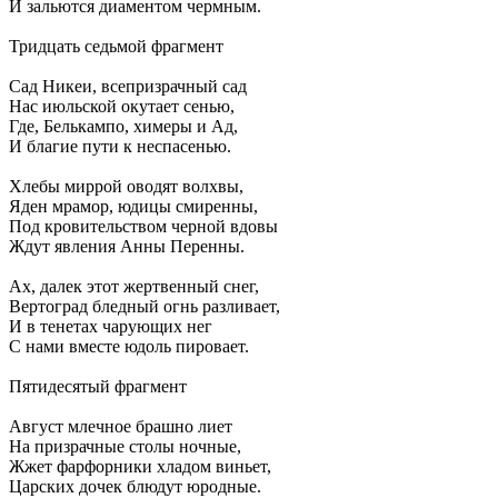
И зальются диаментом чермным.
Тридцать седьмой фрагмент
Сад Никеи, всепризрачный сад
Нас июльской окутает сенью,
Где, Белькампо, химеры и Ад,
И благие пути к неспасенью.
Хлебы миррой оводят волхвы,
Яден мрамор, юдицы смиренны,
Под кровительством черной вдовы
Ждут явления Анны Перенны.
Ах, далек этот жертвенный снег,
Вертоград бледный огнь разливает,
И в тенетах чарующих нег
С нами вместе юдоль пировает.
Пятидесятый фрагмент
Август млечное брашно лиет
На призрачные столы ночные,
Жжет фарфорники хладом виньет,
Царских дочек блюдут юродные.