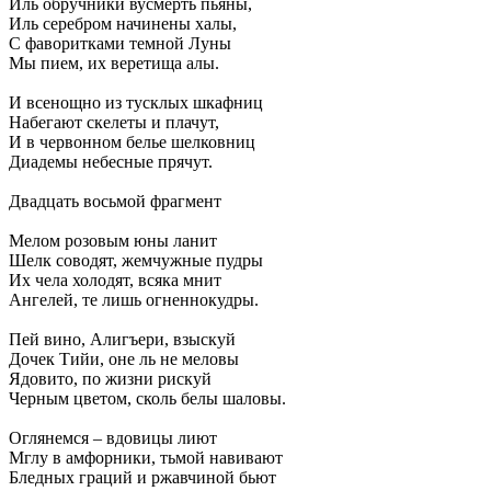
Иль обручники вусмерть пьяны,
Иль серебром начинены халы,
С фаворитками темной Луны
Мы пием, их веретища алы.
И всенощно из тусклых шкафниц
Набегают скелеты и плачут,
И в червонном белье шелковниц
Диадемы небесные прячут.
Двадцать восьмой фрагмент
Мелом розовым юны ланит
Шелк соводят, жемчужные пудры
Их чела холодят, всяка мнит
Ангелей, те лишь огненнокудры.
Пей вино, Алигъери, взыскуй
Дочек Тийи, оне ль не меловы
Ядовито, по жизни рискуй
Черным цветом, сколь белы шаловы.
Оглянемся – вдовицы лиют
Мглу в амфорники, тьмой навивают
Бледных граций и ржавчиной бьют