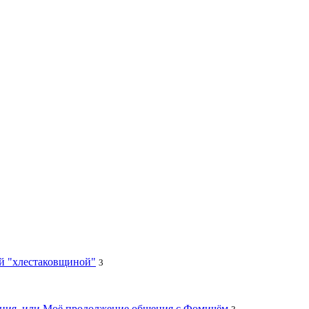
ей "хлестаковщиной"
3
цания, или Моё продолжение общения с Фомичём