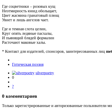
Где соцветники – розовых кущ
Неотмирность юнид обольщает,
Цвет жасмина гранатовый плющ
Увиет и лишь ангелов чает.
Где и темная слота целин,
Круг опять ледяные пасхалы,
И пьянящий блядей формалин
Расточают маковые халы.
* Контакт для издателей, спонсоров, заинтересованных лиц
met
Готическая поэзия
silverpoetry
0
?
0
комментариев
Только зарегистрированные и авторизованные пользователи мо