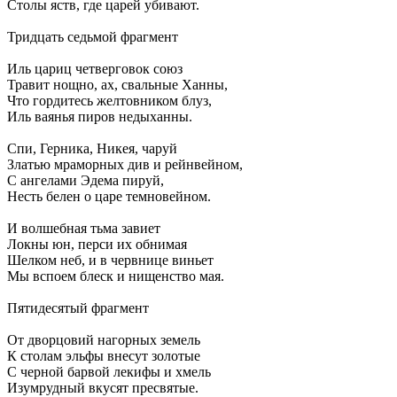
Столы яств, где царей убивают.
Тридцать седьмой фрагмент
Иль цариц четверговок союз
Травит нощно, ах, свальные Ханны,
Что гордитесь желтовником блуз,
Иль ваянья пиров недыханны.
Спи, Герника, Никея, чаруй
Златью мраморных див и рейнвейном,
С ангелами Эдема пируй,
Несть белен о царе темновейном.
И волшебная тьма завиет
Локны юн, перси их обнимая
Шелком неб, и в червнице виньет
Мы вспоем блеск и нищенство мая.
Пятидесятый фрагмент
От дворцовий нагорных земель
К столам эльфы внесут золотые
С черной барвой лекифы и хмель
Изумрудный вкусят пресвятые.