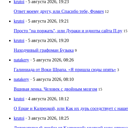
krutoi
· 5 августа 2026, 19:23
Ответ моему другу, или Спасибо тебе, Фомич
12
krutoi
· 5 августа 2026, 19:21
Просто "на поржать", или Дураки и идиоты сайта П.ру
15
krutoi
· 5 августа 2026, 19:20
Находчивый графоман Бузыка
9
natakery
· 5 августа 2026, 08:26
Галиниада от Воки Шрапа. «Я пришла сюды опять»
3
natakery
· 5 августа 2026, 08:10
Вшивая ленка. Человек с двойным мозгом
15
krutoi
· 4 августа 2026, 18:12
О Ерше и Калрецкой, или Как их дурь соседствует с наш
krutoi
· 3 августа 2026, 18:25
Литературный ликбез от Калрецкой: краткий курс отри