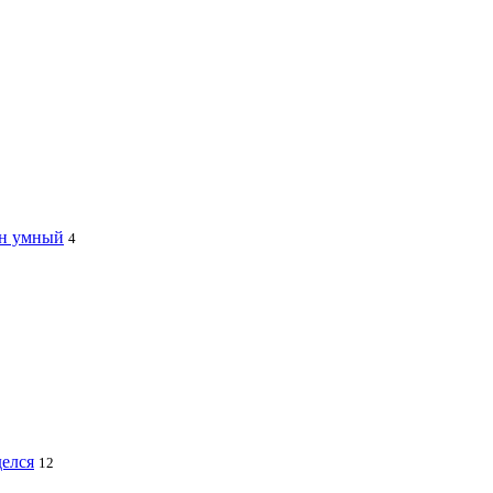
ин умный
4
делся
12