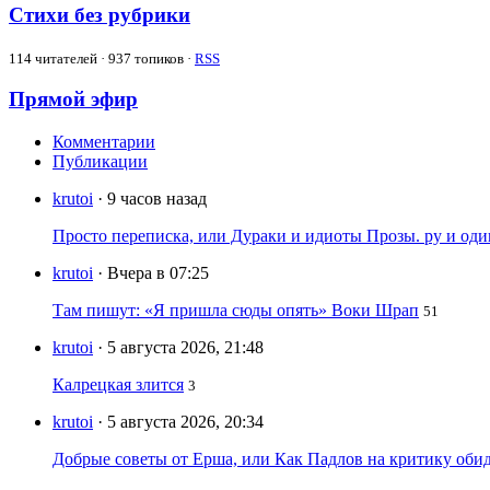
Стихи без рубрики
114
читателей · 937 топиков ·
RSS
Прямой эфир
Комментарии
Публикации
krutoi
· 9 часов назад
Просто переписка, или Дураки и идиоты Прозы. ру и од
krutoi
· Вчера в 07:25
Там пишут: «Я пришла сюды опять» Воки Шрап
51
krutoi
· 5 августа 2026, 21:48
Калрецкая злится
3
krutoi
· 5 августа 2026, 20:34
Добрые советы от Ерша, или Как Падлов на критику оби