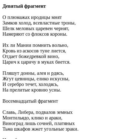
Девятый фрагмент
О плюмажах иродицы мнят
Замков холод, всевластные троны,
Шелк меловых царевен чернят,
Намеряют со флоксов короны.
Их ли Мании помнить вольно,
Кровь из аскосов туне лиется,
Отдает божедревкой вино,
Царич к царичу в муках биется.
Пляшут донны, алея и рдясь,
Жгут цевницы, елико искусны,
И серебро течет, холодясь,
На прелитые кровию усны.
Восемнадцатый фрагмент
Славь, Либера, подвалов земных
Монтильядо, клико и араки,
Виноград лишь сочней, платяных
Тьма шкафов жжет угольные зраки.