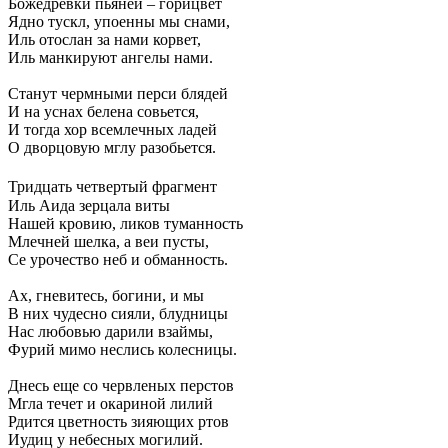
Божедревки пьяней – горицвет
Ядно тускл, упоенны мы снами,
Иль отослан за нами корвет,
Иль манкируют ангелы нами.
Станут чермными перси блядей
И на уснах белена совьется,
И тогда хор всемлечных ладей
О дворцовую мглу разобьется.
Тридцать четвертый фрагмент
Иль Аида зерцала виты
Нашей кровию, ликов туманность
Млечней шелка, а веи пусты,
Се урочество неб и обманность.
Ах, гневитесь, богини, и мы
В них чудесно сияли, блудницы
Нас любовью дарили взаймы,
Фурий мимо неслись колесницы.
Днесь еще со червленых перстов
Мгла течет и окариной лилий
Рдится цветность зияющих ртов
Иудиц у небесных могилий.