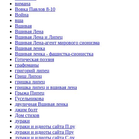
вимана
Вовка Павлов 8-10
Война
вша
Вшивая
Вшивая Лена
Вшивая Лена и Липец
Вшивая Лена-агент мирового сионизма
Вшивая ленка
Вшивая ленка - фашистка-сионистка
Готическая поэзия
графоманы
григорий липец
Гриш Липоц
гришка липец
гришка липец и вшивая лена
Грыжа Пипец
Гусельникова
двуличная Вшивая ленка
джим болт
Дом стихов
дураки
дураки и идиоты сайта П.ру
дураки и идиоты сайта Пру
дураки и идиоты сайта С.ру