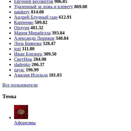
Евгений Бесовитов
906.85
Удаленный за ложь и клевету
869.08
natakery
814.08
Андрей Блудный сын
612.91
Карпенко
509.82
Орлуня
481.32
Мария Мирабелла
393.84
Александр Лириков
348.84
Лиза Биянова
328.47
jozi
311.80
Иван Близнец
309.50
СветНик
284.98
sladenko
206.37
zayac
196.99
Амалия Исильда
181.83
Все пользователи
Темы
Aфоризмы