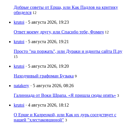
Добрые советы от Ерша, или Как Падлов на критику
обиделся
12
krutoi
· 5 августа 2026, 19:23
Ответ моему другу, или Спасибо тебе, Фомич
12
krutoi
· 5 августа 2026, 19:21
Просто "на поржать", или Дураки и идиоты сайта П.ру
15
krutoi
· 5 августа 2026, 19:20
Находчивый графоман Бузыка
9
natakery
· 5 августа 2026, 08:26
Галиниада от Воки Шрапа. «Я пришла сюды опять»
3
krutoi
· 4 августа 2026, 18:12
О Ерше и Калрецкой, или Как их дурь соседствует с
нашей "хлестаковщиной"
3