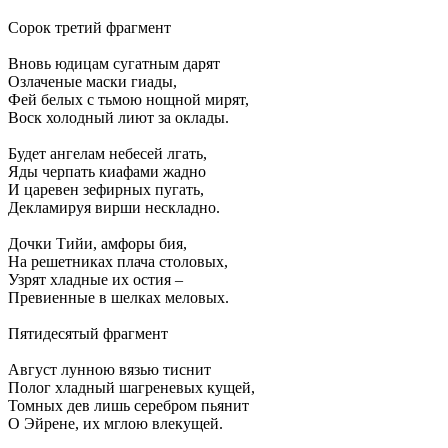
Сорок третий фрагмент
Вновь юдицам сугатным дарят
Озлаченые маски гиады,
Фей белых с тьмою нощной мирят,
Воск холодный лиют за оклады.
Будет ангелам небесей лгать,
Яды черпать киафами жадно
И царевен зефирных пугать,
Декламируя вирши нескладно.
Дочки Тийи, амфоры бия,
На решетниках плача столовых,
Узрят хладные их остия –
Превиенные в шелках меловых.
Пятидесятый фрагмент
Август лунною вязью тиснит
Полог хладный шагреневых кущей,
Томных дев лишь серебром пьянит
О Эйрене, их мглою влекущей.