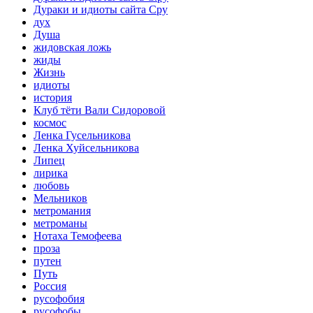
Дураки и идиоты сайта Сру
дух
Душа
жидовская ложь
жиды
Жизнь
идиоты
история
Клуб тёти Вали Сидоровой
космос
Ленка Гусельникова
Ленка Хуйсельникова
Липец
лирика
любовь
Мельников
метромания
метроманы
Нотаха Темофеева
проза
путен
Путь
Россия
русофобия
русофобы