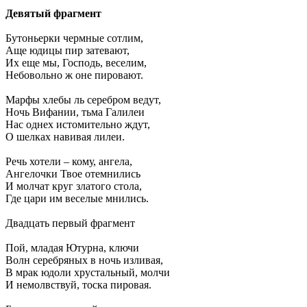
Девятый фрагмент
Бутоньерки чермные сотлим,
Аще юдицы пир затевают,
Их еще мы, Господь, веселим,
Небовольно ж оне пировают.
Марфы хлебы ль серебром ведут,
Ночь Вифании, тьма Галилеи
Нас однех истомительно ждут,
О шелках навивая лилеи.
Речь хотели – кому, ангела,
Ангелочки Твое отемнились
И молчат круг златого стола,
Где цари им веселые мнились.
Двадцать первый фрагмент
Пой, младая Ютурна, ключи
Волн серебряных в ночь изливая,
В мрак юдоли хрустальный, молчи
И немолвствуй, тоска пировая.