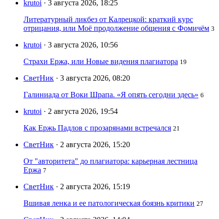
krutoi
· 3 августа 2026, 18:25
Литературный ликбез от Калрецкой: краткий курс
отрицания, или Моё продолжение общения с Фомичём
3
krutoi
· 3 августа 2026, 10:56
Страхи Ержа, или Новые видения плагиатора
19
СветНик
· 3 августа 2026, 08:20
Галиниада от Воки Шрапа. «Я опять сегодни здесь»
6
krutoi
· 2 августа 2026, 19:54
Как Ержь Падлов с прозарянами встречался
21
СветНик
· 2 августа 2026, 15:20
От "авторитета" до плагиатора: карьерная лестница
Ержа
7
СветНик
· 2 августа 2026, 15:19
Вшивая ленка и ее патологическая боязнь критики
27