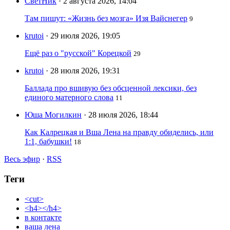
СветНик
· 2 августа 2026, 14:04
Там пишут: «Жизнь без мозга» Изя Вайснегер
9
krutoi
· 29 июля 2026, 19:05
Ещё раз о "русской" Корецкой
29
krutoi
· 28 июля 2026, 19:31
Баллада про вшивую без обсценной лексики, без
единого матерного слова
11
Юша Могилкин
· 28 июля 2026, 18:44
Как Калрецкая и Вша Лена на правду обиделись, или
1:1, бабушки!
18
Весь эфир
·
RSS
Теги
<cut>
<h4></h4>
в контакте
ваша лена