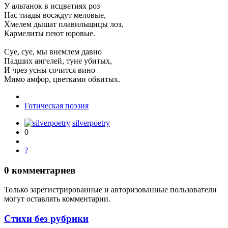
У альтанок в исцветиях роз
Нас тиады восждут меловые,
Хмелем дышат плавильщицы лоз,
Кармелиты пеют юровые.
Суе, суе, мы внемлем давно
Падших ангелей, туне убитых,
И чрез усны сочится вино
Мимо амфор, цветками обвитых.
Готическая поэзия
silverpoetry
0
?
0
комментариев
Только зарегистрированные и авторизованные пользователи
могут оставлять комментарии.
Стихи без рубрики