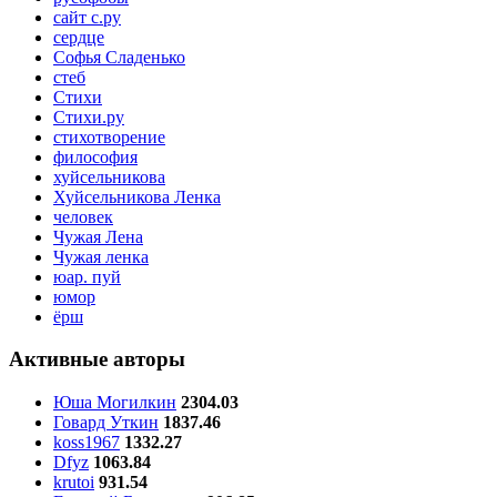
сайт с.ру
сердце
Софья Сладенько
стеб
Стихи
Стихи.ру
стихотворение
философия
хуйсельникова
Хуйсельникова Ленка
человек
Чужая Лена
Чужая ленка
юар. пуй
юмор
ёрш
Активные авторы
Юша Могилкин
2304.03
Говард Уткин
1837.46
koss1967
1332.27
Dfyz
1063.84
krutoi
931.54