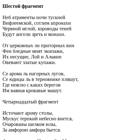
Шестой фрагмент
Неб атраменты ночи тускней
Вифлеемской, сотлим апронахи
Червной мглой, хороводы теней
Будут ангели зреть и монахи.
От церковных ли приторных вин
Феи бледные мнят экипажи,
Их несущие, Лой и Альвин
Овевают златые купажи.
Се арома ль нагорных лугов,
Се юдицы ль в терновнике пляшут,
Где неясно с каких берегов
Им ваянья кровавые машут.
Четырнадцатый фрагмент
Источают арому столы,
Мускус терпкий небесно виется,
Очарованы шелком юлы,
За амфорою амфора бьется.