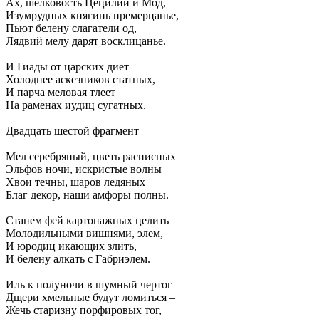
Ах, шелковость Цецилий и Мод,
Изумрудных княгинь премерцанье,
Пьют белену слагатели од,
Лядвий мелу дарят восклицанье.
И Гиады от царских диет
Холоднее аскезников статных,
И парча меловая тлеет
На раменах иудиц сугатных.
Двадцать шестой фрагмент
Мел серебряный, цветь расписных
Эльфов ночи, искристые волны
Хвои течны, шаров ледяных
Благ декор, наши амфоры полны.
Станем фей картонажных целить
Молодильными вишнями, элем,
И юродиц икающих злить,
И белену алкать с Габриэлем.
Иль к полуночи в шумный чертог
Дщери хмельные будут ломиться –
Жечь старизну порфировых тог,