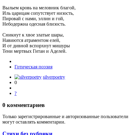
Выльем кровь на меловник благой,
Иль царицам сопутствует низость,
Пировай с нами, эллин и гой,
Небодержна одесная близость.
Сникнут к хвое златые шары,
Навиются атраментом елей,
И от дивной вспорхнут мишуры
Тени мертвых Гитан и Аделей.
Готическая поэзия
silverpoetry
0
?
0
комментариев
Только зарегистрированные и авторизованные пользователи
могут оставлять комментарии.
Стихи без рубрики