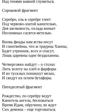
Над тенями ваяний глумиться.
Сороковой фрагмент
Серебро, ель в серебре тлеет
Под червово-златой канителью,
Дев шелковость, охлада виньет
Несоимных гасятся метелью.
Вновь фиады нам яства несут
И глинтвейны, что ж траурны Ханны,
Будет утренник, всех и спасут,
Лишь царевны одне бездыханны.
Четверговки найдут – о столах
Лить золоту на хлеб и фарфоры
И во тусклых поникнут мелах,
И сведут их огнем бутафоры.
Пятидесятый фрагмент
Рождество, по серебру ведут
Канитель ангела, бесноваться
Время Идам, обручниц ли ждут
Сих демоны – еще торговаться.