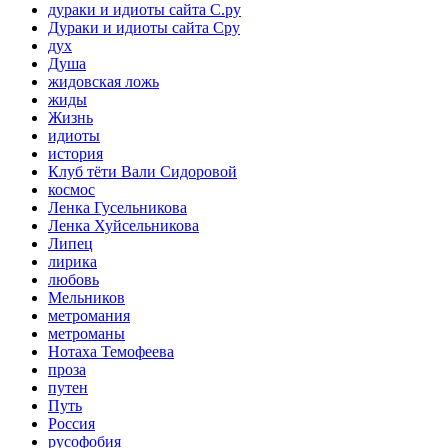
дураки и идиоты сайта С.ру
Дураки и идиоты сайта Сру
дух
Душа
жидовская ложь
жиды
Жизнь
идиоты
история
Клуб тёти Вали Сидоровой
космос
Ленка Гусельникова
Ленка Хуйсельникова
Липец
лирика
любовь
Мельников
метромания
метроманы
Нотаха Темофеева
проза
путен
Путь
Россия
русофобия