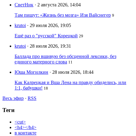
СветНик
· 2 августа 2026, 14:04
Там пишут: «Жизнь без мозга» Изя Вайснегер
9
krutoi
· 29 июля 2026, 19:05
Ещё раз о "русской" Корецкой
29
krutoi
· 28 июля 2026, 19:31
Баллада про вшивую без обсценной лексики, без
единого матерного слова
11
Юша Могилкин
· 28 июля 2026, 18:44
Как Калрецкая и Вша Лена на правду обиделись, или
1:1, бабушки!
18
Весь эфир
·
RSS
Теги
<cut>
<h4></h4>
в контакте