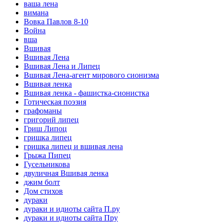
ваша лена
вимана
Вовка Павлов 8-10
Война
вша
Вшивая
Вшивая Лена
Вшивая Лена и Липец
Вшивая Лена-агент мирового сионизма
Вшивая ленка
Вшивая ленка - фашистка-сионистка
Готическая поэзия
графоманы
григорий липец
Гриш Липоц
гришка липец
гришка липец и вшивая лена
Грыжа Пипец
Гусельникова
двуличная Вшивая ленка
джим болт
Дом стихов
дураки
дураки и идиоты сайта П.ру
дураки и идиоты сайта Пру