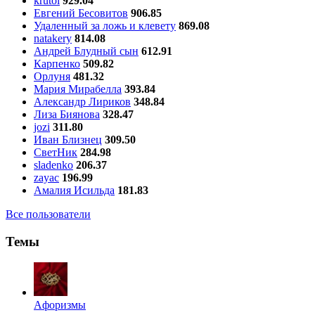
krutoi
929.04
Евгений Бесовитов
906.85
Удаленный за ложь и клевету
869.08
natakery
814.08
Андрей Блудный сын
612.91
Карпенко
509.82
Орлуня
481.32
Мария Мирабелла
393.84
Александр Лириков
348.84
Лиза Биянова
328.47
jozi
311.80
Иван Близнец
309.50
СветНик
284.98
sladenko
206.37
zayac
196.99
Амалия Исильда
181.83
Все пользователи
Темы
Aфоризмы