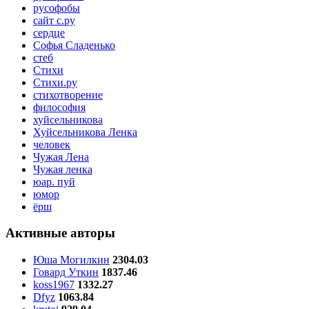
русофобы
сайт с.ру
сердце
Софья Сладенько
стеб
Стихи
Стихи.ру
стихотворение
философия
хуйсельникова
Хуйсельникова Ленка
человек
Чужая Лена
Чужая ленка
юар. пуй
юмор
ёрш
Активные авторы
Юша Могилкин
2304.03
Говард Уткин
1837.46
koss1967
1332.27
Dfyz
1063.84