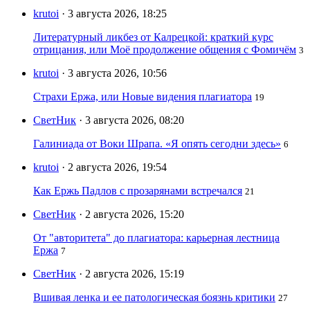
krutoi
· 3 августа 2026, 18:25
Литературный ликбез от Калрецкой: краткий курс
отрицания, или Моё продолжение общения с Фомичём
3
krutoi
· 3 августа 2026, 10:56
Страхи Ержа, или Новые видения плагиатора
19
СветНик
· 3 августа 2026, 08:20
Галиниада от Воки Шрапа. «Я опять сегодни здесь»
6
krutoi
· 2 августа 2026, 19:54
Как Ержь Падлов с прозарянами встречался
21
СветНик
· 2 августа 2026, 15:20
От "авторитета" до плагиатора: карьерная лестница
Ержа
7
СветНик
· 2 августа 2026, 15:19
Вшивая ленка и ее патологическая боязнь критики
27