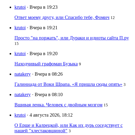
krutoi
· Вчера в 19:23
Ответ моему другу, или Спасибо тебе, Фомич
12
krutoi
· Вчера в 19:21
Просто "на поржать", или Дураки и идиоты сайта П.ру
15
krutoi
· Вчера в 19:20
Находчивый графоман Бузыка
9
natakery
· Вчера в 08:26
Галиниада от Воки Шрапа. «Я пришла сюды опять»
3
natakery
· Вчера в 08:10
Вшивая ленка. Человек с двойным мозгом
15
krutoi
· 4 августа 2026, 18:12
О Ерше и Калрецкой, или Как их дурь соседствует с
нашей "хлестаковщиной"
3