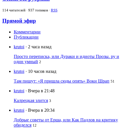
114
читателей · 937 топиков ·
RSS
Прямой эфир
Комментарии
Публикации
krutoi
· 2 часа назад
Просто переписка, или Дураки и идиоты Прозы. ру и
один умный
2
krutoi
· 10 часов назад
Там пишут: «Я пришла сюды опять» Воки Шрап
51
krutoi
· Вчера в 21:48
Калрецкая злится
3
krutoi
· Вчера в 20:34
Добрые советы от Ерша, или Как Падлов на критику
обиделся
12