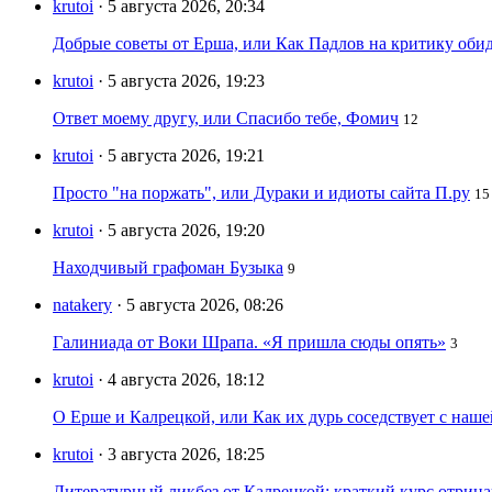
krutoi
· 5 августа 2026, 20:34
Добрые советы от Ерша, или Как Падлов на критику оби
krutoi
· 5 августа 2026, 19:23
Ответ моему другу, или Спасибо тебе, Фомич
12
krutoi
· 5 августа 2026, 19:21
Просто "на поржать", или Дураки и идиоты сайта П.ру
15
krutoi
· 5 августа 2026, 19:20
Находчивый графоман Бузыка
9
natakery
· 5 августа 2026, 08:26
Галиниада от Воки Шрапа. «Я пришла сюды опять»
3
krutoi
· 4 августа 2026, 18:12
О Ерше и Калрецкой, или Как их дурь соседствует с наш
krutoi
· 3 августа 2026, 18:25
Литературный ликбез от Калрецкой: краткий курс отри