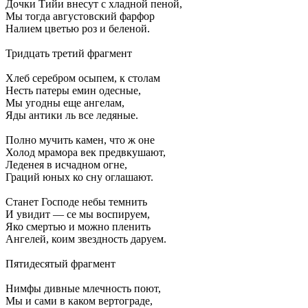
Дочки Тийи внесут с хладной пеной,
Мы тогда августовский фарфор
Налием цветью роз и беленой.
Тридцать третий фрагмент
Хлеб серебром осыпем, к столам
Несть патеры емин одесные,
Мы угодны еще ангелам,
Яды антики ль все ледяные.
Полно мучить камен, что ж оне
Холод мрамора век предвкушают,
Леденея в исчадном огне,
Граций юных ко сну оглашают.
Станет Господе небы темнить
И увидит — се мы воспируем,
Яко смертью и можно пленить
Ангелей, коим звездность даруем.
Пятидесятый фрагмент
Нимфы дивные млечность поют,
Мы и сами в каком вертограде,