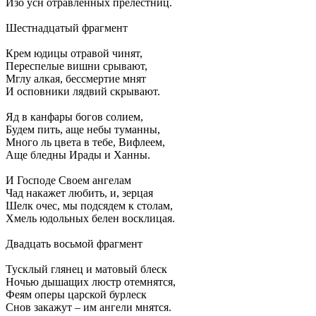
Изо усн отравленных прелестниц.
Шестнадцатый фрагмент
Крем юдицы отравой чинят,
Переспелые вишни срывают,
Мглу алкая, бессмертие мнят
И осповники лядвий скрывают.
Яд в канфары богов солием,
Будем пить, аще небы туманны,
Много ль цвета в тебе, Вифлеем,
Аще бледны Ирады и Ханны.
И Господе Своем ангелам
Чад накажет любить, и, зерцая
Шелк очес, мы подсядем к столам,
Хмель юдольных белен восклицая.
Двадцать восьмой фрагмент
Тусклый глянец и матовый блеск
Ночью дышащих люстр отемнятся,
Феям оперы царской бурлеск
Снов закажут – им ангели мнятся.