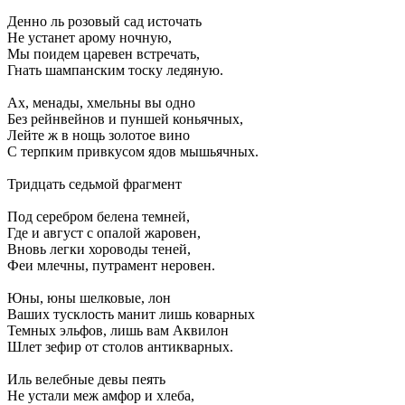
Денно ль розовый сад источать
Не устанет арому ночную,
Мы поидем царевен встречать,
Гнать шампанским тоску ледяную.
Ах, менады, хмельны вы одно
Без рейнвейнов и пуншей коньячных,
Лейте ж в нощь золотое вино
С терпким привкусом ядов мышьячных.
Тридцать седьмой фрагмент
Под серебром белена темней,
Где и август с опалой жаровен,
Вновь легки хороводы теней,
Феи млечны, путрамент неровен.
Юны, юны шелковые, лон
Ваших тусклость манит лишь коварных
Темных эльфов, лишь вам Аквилон
Шлет зефир от столов антикварных.
Иль велебные девы пеять
Не устали меж амфор и хлеба,