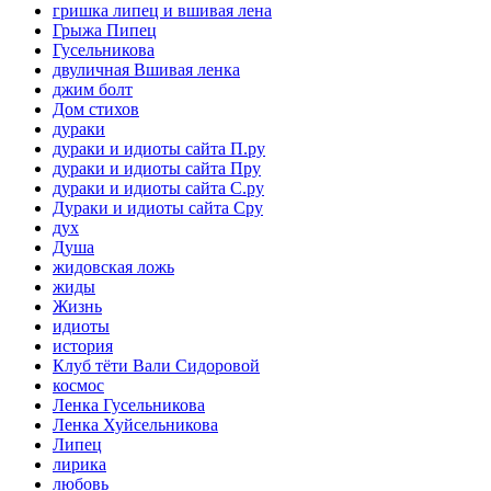
гришка липец и вшивая лена
Грыжа Пипец
Гусельникова
двуличная Вшивая ленка
джим болт
Дом стихов
дураки
дураки и идиоты сайта П.ру
дураки и идиоты сайта Пру
дураки и идиоты сайта С.ру
Дураки и идиоты сайта Сру
дух
Душа
жидовская ложь
жиды
Жизнь
идиоты
история
Клуб тёти Вали Сидоровой
космос
Ленка Гусельникова
Ленка Хуйсельникова
Липец
лирика
любовь