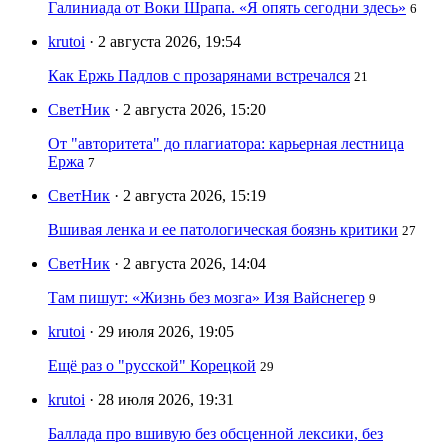
Галиниада от Воки Шрапа. «Я опять сегодни здесь»
6
krutoi
· 2 августа 2026, 19:54
Как Ержь Падлов с прозарянами встречался
21
СветНик
· 2 августа 2026, 15:20
От "авторитета" до плагиатора: карьерная лестница
Ержа
7
СветНик
· 2 августа 2026, 15:19
Вшивая ленка и ее патологическая боязнь критики
27
СветНик
· 2 августа 2026, 14:04
Там пишут: «Жизнь без мозга» Изя Вайснегер
9
krutoi
· 29 июля 2026, 19:05
Ещё раз о "русской" Корецкой
29
krutoi
· 28 июля 2026, 19:31
Баллада про вшивую без обсценной лексики, без