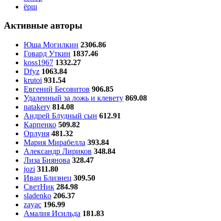
ёрш
Активные авторы
Юша Могилкин
2306.86
Говард Уткин
1837.46
koss1967
1332.27
Dfyz
1063.84
krutoi
931.54
Евгений Бесовитов
906.85
Удаленный за ложь и клевету
869.08
natakery
814.08
Андрей Блудный сын
612.91
Карпенко
509.82
Орлуня
481.32
Мария Мирабелла
393.84
Александр Лириков
348.84
Лиза Биянова
328.47
jozi
311.80
Иван Близнец
309.50
СветНик
284.98
sladenko
206.37
zayac
196.99
Амалия Исильда
181.83