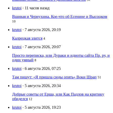
krutoi
· 11 часов назад
Вшивая и Чернухина. Кое-что об Есенине и Высоцком
10
krutoi
· 7 августа 2026, 20:19
Калрецкая злится
4
krutoi
· 7 августа 2026, 20:07
Просто переписка, или Дураки и идиоты сайта Пр. ру, и
один умный
8
krutoi
· 6 августа 2026, 07:25
Там пишут: «Я пришла сюды опять» Воки Шрап
51
krutoi
· 5 августа 2026, 20:34
Добрые советы от Ерша, или Как Падлов на критику
обиделся
12
krutoi
· 5 августа 2026, 19:23