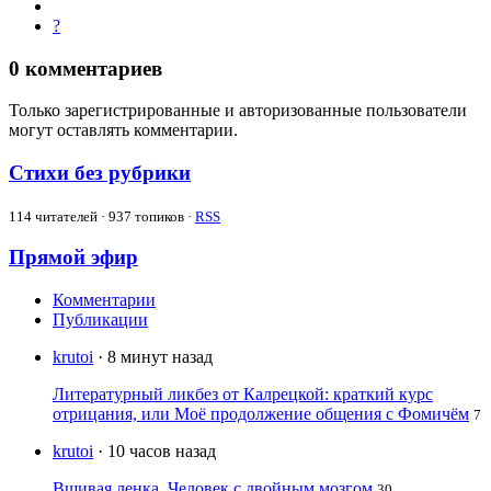
?
0
комментариев
Только зарегистрированные и авторизованные пользователи
могут оставлять комментарии.
Стихи без рубрики
114
читателей · 937 топиков ·
RSS
Прямой эфир
Комментарии
Публикации
krutoi
· 8 минут назад
Литературный ликбез от Калрецкой: краткий курс
отрицания, или Моё продолжение общения с Фомичём
7
krutoi
· 10 часов назад
Вшивая ленка. Человек с двойным мозгом
30