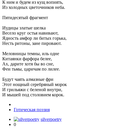
К ним и будем из кущ вопиять,
Из холодных цветочников неба.
Пятидесятый фрагмент
Иудицы златые шелка
Весело круг остья навивают,
Ядность амфор ли битых горька,
Несть ритоны, зане пировают.
Меловницы темны, иль одне
Китаянки фарфора белее,
Ах, дарите хотя бы во сне,
Феи тьмы, царичам по лилее.
Будут чаять алмазные фри
Этот нощный серебряный морок
И грильяжи с беленой внутри,
И мышей под столовием корок.
Готическая поэзия
silverpoetry
0