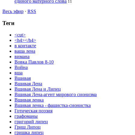
единого матерного слова
11
Весь эфир
·
RSS
Теги
<cut>
<h4></h4>
в контакте
ваша лена
вимана
Вовка Павлов 8-10
Война
вша
Вшивая
Вшивая Лена
Вшивая Лена и Липец
Вшивая Лена-агент мирового сионизма
Вшивая ленка
Вшивая ленка - фашистка-сионистка
Готическая поэзия
графоманы
григорий липец
Гриш Липоц
гришка липец