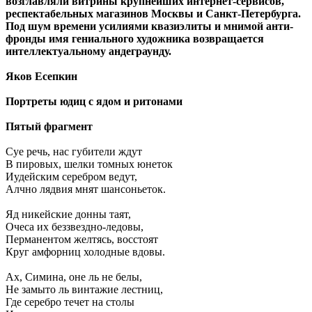
возглавляли витрины крупнейших интернет-сервисов,
респектабельных магазинов Москвы и Санкт-Петербурга.
Под шум времени усилиями квазиэлиты и мнимой анти-
фронды имя гениального художника возвращается
интеллектуальному андеграунду.
Яков Есепкин
Портреты юдиц с ядом и ритонами
Пятый фрагмент
Суе речь, нас губители ждут
В пировых, шелки томных юнеток
Иудейским серебром ведут,
Алчно лядвия мнят шансоньеток.
Яд никейские донны таят,
Очеса их беззвездно-ледовы,
Перманентом желтясь, восстоят
Круг амфорниц холодные вдовы.
Ах, Симина, оне ль не белы,
Не замыто ль винтажие лестниц,
Где серебро течет на столы