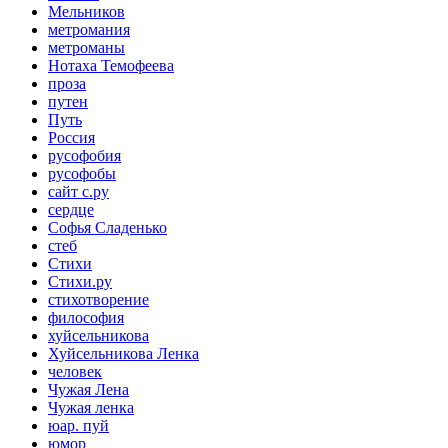
Мельников
метромания
метроманы
Нотаха Темофеева
проза
путен
Путь
Россия
русофобия
русофобы
сайт с.ру
сердце
Софья Сладенько
стеб
Стихи
Стихи.ру
стихотворение
философия
хуйсельникова
Хуйсельникова Ленка
человек
Чужая Лена
Чужая ленка
юар. пуй
юмор