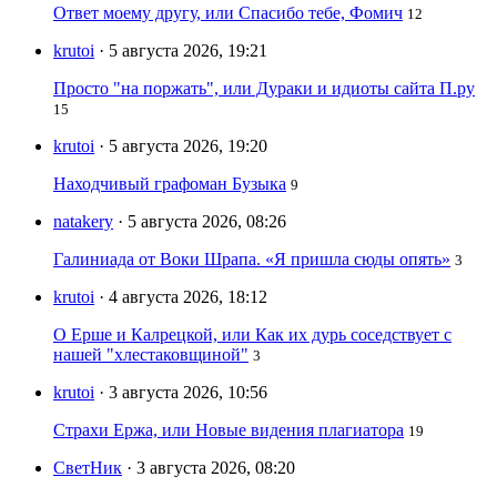
Ответ моему другу, или Спасибо тебе, Фомич
12
krutoi
· 5 августа 2026, 19:21
Просто "на поржать", или Дураки и идиоты сайта П.ру
15
krutoi
· 5 августа 2026, 19:20
Находчивый графоман Бузыка
9
natakery
· 5 августа 2026, 08:26
Галиниада от Воки Шрапа. «Я пришла сюды опять»
3
krutoi
· 4 августа 2026, 18:12
О Ерше и Калрецкой, или Как их дурь соседствует с
нашей "хлестаковщиной"
3
krutoi
· 3 августа 2026, 10:56
Страхи Ержа, или Новые видения плагиатора
19
СветНик
· 3 августа 2026, 08:20