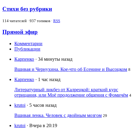
Стихи без рубрики
114
читателей · 937 топиков ·
RSS
Прямой эфир
Комментарии
Публикации
Карпенко
· 34 минуты назад
Вшивая и Чернухина. Кое-что об Есенине и Высоцком
8
Карпенко
· 1 час назад
Литературный ликбез от Калрецкой: краткий курс
отрицания, или Моё продолжение общения с Фомичём
4
krutoi
· 5 часов назад
Вшивая ленка. Человек с двойным мозгом
29
krutoi
· Вчера в 20:19