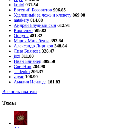
krutoi
931.54
Евгений Бесовитов
906.85
Удаленный за ложь и клевету
869.08
natakery
814.08
Андрей Блудный сын
612.91
Карпенко
509.82
Орлуня
481.32
Мария Мирабелла
393.84
Александр Лириков
348.84
Лиза Биянова
328.47
jozi
311.80
Иван Близнец
309.50
СветНик
284.98
sladenko
206.37
zayac
196.99
Амалия Исильда
181.83
Все пользователи
Темы