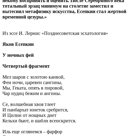
некому воспринять и оценить. После Серебряного века
тотальный эрзац минимум на столетие заместил и
вытеснил метафизику искусства, Есепкин стал жертвой
временной цезуры.»
Из эссе И. Лернис «Позднесоветская эсхатология»
Яков Есепкин
У ночных фей
Четвертый фрагмент
Мел шаров с золотою канвой,
Феи ночи, царевен сангины,
Мы, Геката, опять в пировой,
Чар иудиц бежим и ангины.
Се, волшебная хвоя тлеет
И панбархат юнеток сребрится,
И Цилии от нощных диет
Кельхи бьют, и шабли всеискрится.
Иль еще оглянемся – фарфор