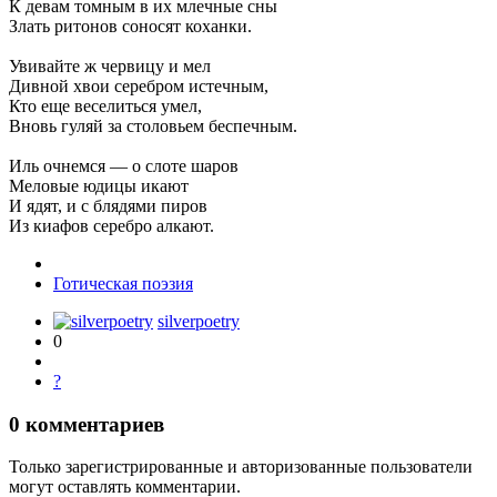
К девам томным в их млечные сны
Злать ритонов соносят коханки.
Увивайте ж червицу и мел
Дивной хвои серебром истечным,
Кто еще веселиться умел,
Вновь гуляй за столовьем беспечным.
Иль очнемся — о слоте шаров
Меловые юдицы икают
И ядят, и с блядями пиров
Из киафов серебро алкают.
Готическая поэзия
silverpoetry
0
?
0
комментариев
Только зарегистрированные и авторизованные пользователи
могут оставлять комментарии.