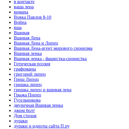
в контакте
ваша лена
вимана
Вовка Павлов 8-10
Война
вша
Вшивая
Вшивая Лена
Вшивая Лена и Липец
Вшивая Лена-агент мирового сионизма
Вшивая ленка
Вшивая ленка - фашистка-сионистка
Готическая поэзия
графоманы
григорий липец
Гриш Липоц
гришка липец
гришка липец и вшивая лена
Грыжа Пипец
Гусельникова
двуличная Вшивая ленка
джим болт
Дом стихов
дураки
дураки и идиоты сайта П.ру