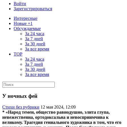
Войти
Зарегистрироваться
Интересные
Новые +1
Обсуждаемые
За 24 часа
За 7 дней
За 30 дней
За все время
TOP
За 24 часа
За 7 дней
За 30 дней
За все время
У ночных фей
Стихи без рубрики
12 мая 2024, 12:09
* «Народ темен, общество равнодушно, элита глупа,
невежественна, ортодоксальна и невосприимчива к
великому. Трагедия гениального художника в том, что его