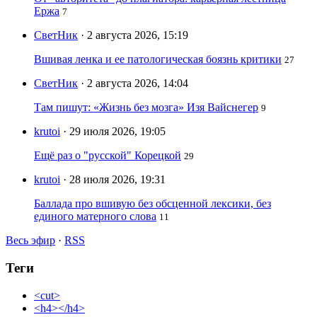
Ержа
7
СветНик
· 2 августа 2026, 15:19
Вшивая ленка и ее патологическая боязнь критики
27
СветНик
· 2 августа 2026, 14:04
Там пишут: «Жизнь без мозга» Изя Вайснегер
9
krutoi
· 29 июля 2026, 19:05
Ещё раз о "русской" Корецкой
29
krutoi
· 28 июля 2026, 19:31
Баллада про вшивую без обсценной лексики, без
единого матерного слова
11
Весь эфир
·
RSS
Теги
<cut>
<h4></h4>