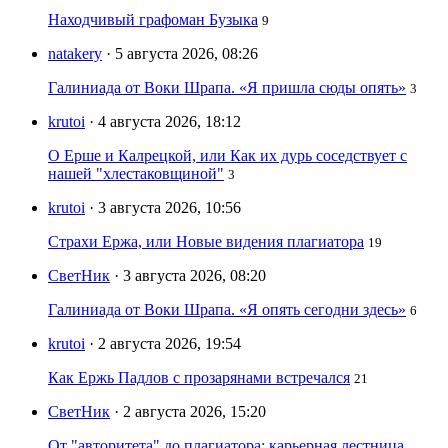
Находчивый графоман Бузыка
9
natakery
· 5 августа 2026, 08:26
Галиниада от Воки Шрапа. «Я пришла сюды опять»
3
krutoi
· 4 августа 2026, 18:12
О Ерше и Калрецкой, или Как их дурь соседствует с
нашей "хлестаковщиной"
3
krutoi
· 3 августа 2026, 10:56
Страхи Ержа, или Новые видения плагиатора
19
СветНик
· 3 августа 2026, 08:20
Галиниада от Воки Шрапа. «Я опять сегодни здесь»
6
krutoi
· 2 августа 2026, 19:54
Как Ержь Падлов с прозарянами встречался
21
СветНик
· 2 августа 2026, 15:20
От "авторитета" до плагиатора: карьерная лестница