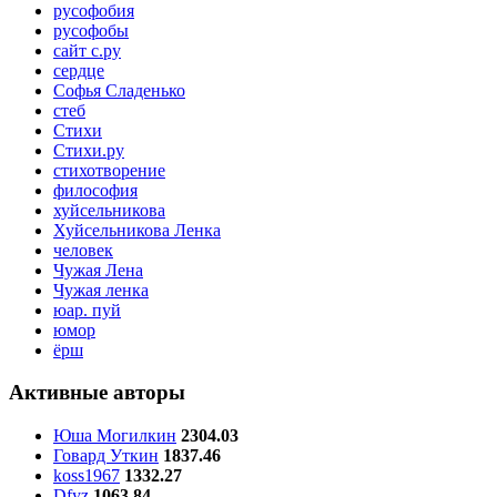
русофобия
русофобы
сайт с.ру
сердце
Софья Сладенько
стеб
Стихи
Стихи.ру
стихотворение
философия
хуйсельникова
Хуйсельникова Ленка
человек
Чужая Лена
Чужая ленка
юар. пуй
юмор
ёрш
Активные авторы
Юша Могилкин
2304.03
Говард Уткин
1837.46
koss1967
1332.27
Dfyz
1063.84