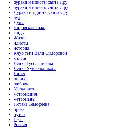
дураки и идиоты сайта Пру
дураки и идиоты сайта С.ру
Дураки и идиоты сайта Сру
дух
Душа
жидовская ложь
жиды
Жизнь
идиоты
история
Клуб тёти Вали Сидоровой
космос
Ленка Гусельникова
Ленка Хуйсельникова
Липец
лирика
любовь
Мельников
метромания
метроманы
Нотаха Темофеева
проза
путен
Путь
Россия