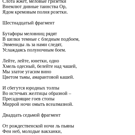
Слота жжет, меловые гризетки
Внемлют дивные таинства Ор,
Ядом кремовым полня розетки.
Шестнадцатый фрагмент
Бутафоры меловниц рядят
В шелки темные с бледным подбоем,
Эвмениды ль за нами следят,
Услаждаясь полуночным боем.
Лейте, лейте, юнетки, одно
Хмель одесный, белейте над чашей,
Мы златое угасим вино
Цветом тьмы, амарантовой кашей.
И сбегутся юродных толпы
Во истечьях желтицы образной –
Пресаднящие гоев стопы
Миррой ночи омыть всеалмазной.
Двадцать седьмой фрагмент
От рождественской ночи ль пьяны
Феи неб, молодые вакханки,