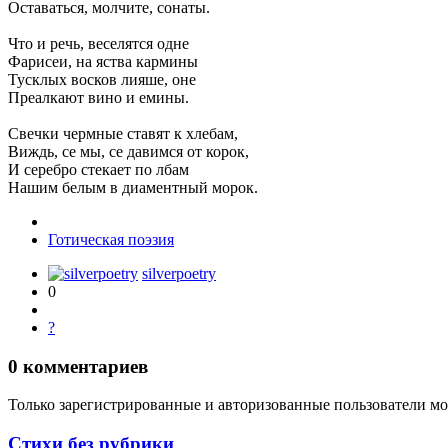
Оставаться, молчите, сонаты.
Что и речь, веселятся одне
Фарисеи, на яства кармины
Тусклых восков лияше, оне
Преалкают вино и емины.
Свечки чермные ставят к хлебам,
Виждь, се мы, се давимся от корок,
И серебро стекает по лбам
Нашим белым в диаментный морок.
Готическая поэзия
silverpoetry
0
?
0
комментариев
Только зарегистрированные и авторизованные пользователи мо
Стихи без рубрики