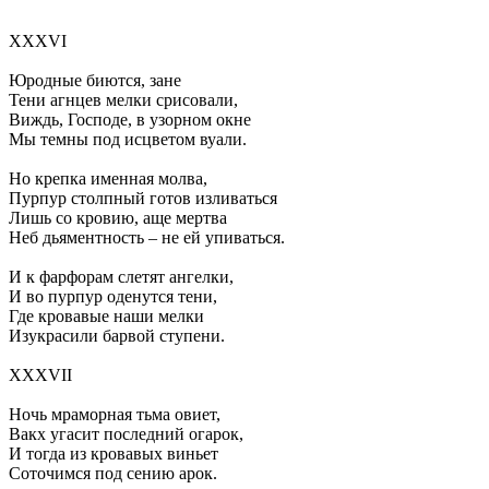
XXXVI
Юродные биются, зане
Тени агнцев мелки срисовали,
Виждь, Господе, в узорном окне
Мы темны под исцветом вуали.
Но крепка именная молва,
Пурпур столпный готов изливаться
Лишь со кровию, аще мертва
Неб дьяментность – не ей упиваться.
И к фарфорам слетят ангелки,
И во пурпур оденутся тени,
Где кровавые наши мелки
Изукрасили барвой ступени.
XXXVII
Ночь мраморная тьма овиет,
Вакх угасит последний огарок,
И тогда из кровавых виньет
Соточимся под сению арок.