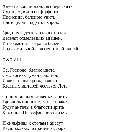
Хлеб пасхалий дано ль очерствить
Иудицам, вино со фарфоров
Преиспив, беленою увить
Нас еще, ниспадая от хоров.
Зри, опять донны адских полей
Веселят охмелевших апашей,
И всевьются – отравы белей
Над фамильной склепенницей нашей.
XXXVIII
Се, Господе, благие цвета,
Се о восках туман фиолета,
Излита наша кровь, излита,
Бледных мытарей чествует Лета.
Станем волнам забвенье дарить,
Где июль вишни тусклые прячет,
Будут ангелы в благости зрить,
Как о нас Персефона восплачет.
И сильфиды к столам нанесут
Васильковых исцветий амфоры,