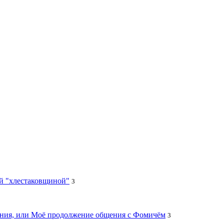
ей "хлестаковщиной"
3
цания, или Моё продолжение общения с Фомичём
3