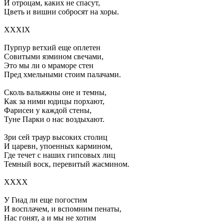
И отроцам, каких не спасут,
Цветь и вишни собросят на хоры.
XXXIX
Пурпур ветхий еще оплетен
Совитыми язмином свечами,
Это мы ли о мраморе стен
Пред хмельными стоим палачами.
Сколь вальяжны оне и темны,
Как за ними юдицы порхают,
Фарисеи у каждой стены,
Туне Парки о нас воздыхают.
Зри сей траур высоких столиц
И царевн, упоенных кармином,
Где течет с наших гипсовых лиц
Темный воск, перевитый жасмином.
XXXX
У Гиад ли еще погостим
И восплачем, и вспомним пенаты,
Нас гонят, а и мы не хотим