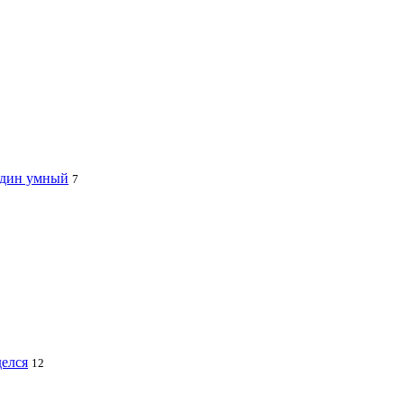
 один умный
7
делся
12