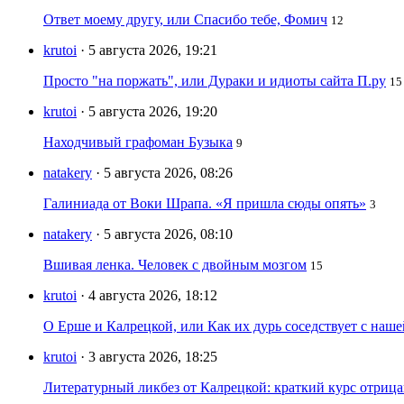
Ответ моему другу, или Спасибо тебе, Фомич
12
krutoi
· 5 августа 2026, 19:21
Просто "на поржать", или Дураки и идиоты сайта П.ру
15
krutoi
· 5 августа 2026, 19:20
Находчивый графоман Бузыка
9
natakery
· 5 августа 2026, 08:26
Галиниада от Воки Шрапа. «Я пришла сюды опять»
3
natakery
· 5 августа 2026, 08:10
Вшивая ленка. Человек с двойным мозгом
15
krutoi
· 4 августа 2026, 18:12
О Ерше и Калрецкой, или Как их дурь соседствует с наш
krutoi
· 3 августа 2026, 18:25
Литературный ликбез от Калрецкой: краткий курс отри