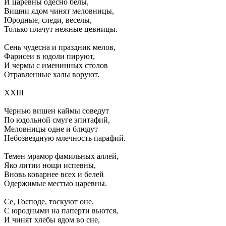
И царевны одесно белы,
Вишни ядом чинят меловницы,
Юродные, следи, веселы,
Только плачут нежные цевницы.
Сень чудесна и праздник мелов,
Фарисеи в юдоли пируют,
И чермы с именинных столов
Отравленные халы воруют.
XXIII
Чернью вишен каймы соведут
По юдольной смуге эпитафий,
Меловницы одне и блюдут
Небозвездную млечность парафий.
Темен мрамор фамильных аллей,
Яко литии нощи испевны,
Вновь коварнее всех и белей
Одержимые местью царевны.
Се, Господе, тоскуют оне,
С юродными на паперти вьются,
И чинят хлебы ядом во сне,