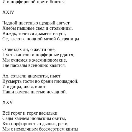
И в порфировой цвети биются.
XXIV
Чадной цветенью щедрый август
Хлебы пышные свел и стольницы,
Виждь, точится диамент из уст,
Се, тлеют с нощной мглой багряницы.
О звездах ли, о желти оне,
Пусть кантовки порфирные рдятся,
Мы очнемся в жасминовом сне,
Где пасхалы всенощно кадятся.
Ах, сотлели диаменты, пьют
Вусмерть гости во брани площадной,
И юдицы, икая, виют
Наши рамена цветью исчадной.
XXV
Всё горят и горят васильки,
Сады хмелем июльским овиты,
Кто порфирностью дышит, реки,
Мы с немолчным бессмертием квиты.