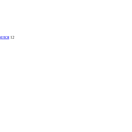
делся
12