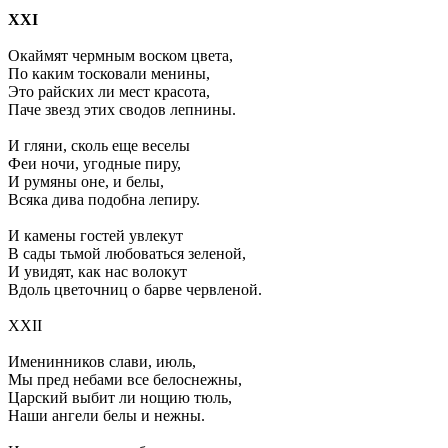
XXI
Окаймят чермным воском цвета,
По каким тосковали менины,
Это райских ли мест красота,
Паче звезд этих сводов лепнины.
И гляни, сколь еще веселы
Феи ночи, угодные пиру,
И румяны оне, и белы,
Всяка дива подобна лепиру.
И камены гостей увлекут
В сады тьмой любоваться зеленой,
И увидят, как нас волокут
Вдоль цветочниц о барве червленой.
XXII
Именинников слави, июль,
Мы пред небами все белоснежны,
Царский выбит ли нощию тюль,
Наши ангели белы и нежны.