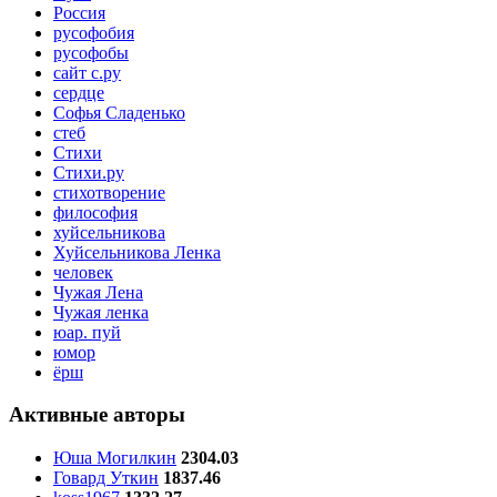
Россия
русофобия
русофобы
сайт с.ру
сердце
Софья Сладенько
стеб
Стихи
Стихи.ру
стихотворение
философия
хуйсельникова
Хуйсельникова Ленка
человек
Чужая Лена
Чужая ленка
юар. пуй
юмор
ёрш
Активные авторы
Юша Могилкин
2304.03
Говард Уткин
1837.46