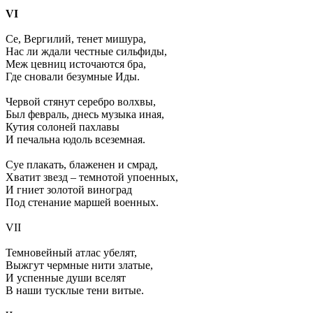
VI
Се, Вергилий, тенет мишура,
Нас ли ждали честные сильфиды,
Меж цевниц источаются бра,
Где сновали безумные Иды.
Червой стянут серебро волхвы,
Был февраль, днесь музыка иная,
Кутия солоней пахлавы
И печальна юдоль всеземная.
Суе плакать, блаженен и смрад,
Хватит звезд – темнотой упоенных,
И гниет золотой виноград
Под стенание маршей военных.
VII
Темновейный атлас убелят,
Выжгут чермные нити златые,
И успенные души вселят
В наши тусклые тени витые.