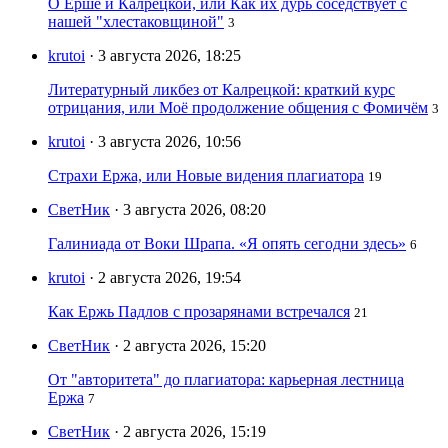
О Ерше и Калрецкой, или Как их дурь соседствует с
нашей "хлестаковщиной"
3
krutoi
· 3 августа 2026, 18:25
Литературный ликбез от Калрецкой: краткий курс
отрицания, или Моё продолжение общения с Фомичём
3
krutoi
· 3 августа 2026, 10:56
Страхи Ержа, или Новые видения плагиатора
19
СветНик
· 3 августа 2026, 08:20
Галиниада от Воки Шрапа. «Я опять сегодни здесь»
6
krutoi
· 2 августа 2026, 19:54
Как Ержь Падлов с прозарянами встречался
21
СветНик
· 2 августа 2026, 15:20
От "авторитета" до плагиатора: карьерная лестница
Ержа
7
СветНик
· 2 августа 2026, 15:19