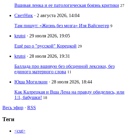
Вшивая ленка и ее патологическая боязнь критики
27
СветНик
· 2 августа 2026, 14:04
Там пишут: «Жизнь без мозга» Изя Вайснегер
9
krutoi
· 29 июля 2026, 19:05
Ещё раз о "русской" Корецкой
29
krutoi
· 28 июля 2026, 19:31
Баллада про вшивую без обсценной лексики, без
единого матерного слова
11
Юша Могилкин
· 28 июля 2026, 18:44
Как Калрецкая и Вша Лена на правду обиделись, или
1:1, бабушки!
18
Весь эфир
·
RSS
Теги
<cut>