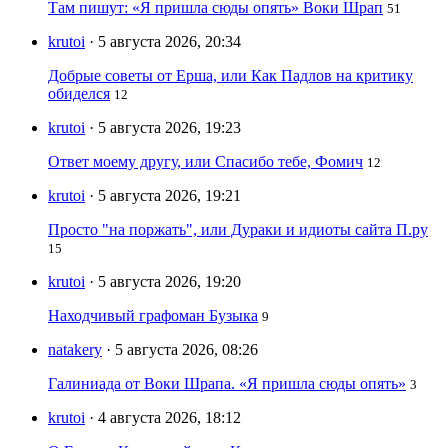
Там пишут: «Я пришла сюды опять» Воки Шрап
51
krutoi
· 5 августа 2026, 20:34
Добрые советы от Ерша, или Как Падлов на критику
обиделся
12
krutoi
· 5 августа 2026, 19:23
Ответ моему другу, или Спасибо тебе, Фомич
12
krutoi
· 5 августа 2026, 19:21
Просто "на поржать", или Дураки и идиоты сайта П.ру
15
krutoi
· 5 августа 2026, 19:20
Находчивый графоман Бузыка
9
natakery
· 5 августа 2026, 08:26
Галиниада от Воки Шрапа. «Я пришла сюды опять»
3
krutoi
· 4 августа 2026, 18:12