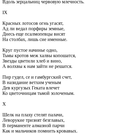
Вдоль зерцальниц червовую млечность.
IX
Красных лотосов огнь угасят,
Ад ли ведал порфиры земные,
Днесь еще псалмопевцы висят
На столбах, лишь сие именные.
Круг пустое начинье одно,
Тьмы кротов меж халвы копошатся,
Звезды цветили хлеб и вино,
А волхвы к нам зайти не решатся.
Пир гудел, се и гамбургский счет,
В назидание ветхим ученым
Дев кургузых Геката влечет
Ко цветочницам тьмой золоченым.
X
Шелк на плаху стелят палачи,
Леворукие тризнят безглавых,
В перманенте алмазной парчи
Как и мальчиков помнить кровавых.