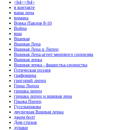
<h4></h4>
в контакте
ваша лена
вимана
Вовка Павлов 8-10
Война
вша
Вшивая
Вшивая Лена
Вшивая Лена и Липец
Вшивая Лена-агент мирового сионизма
Вшивая ленка
Вшивая ленка - фашистка-сионистка
Готическая поэзия
графоманы
григорий липец
Гриш Липоц
гришка липец
гришка липец и вшивая лена
Грыжа Пипец
Гусельникова
двуличная Вшивая ленка
джим болт
Дом стихов
дураки