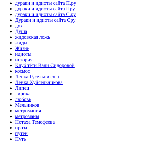
дураки и идиоты сайта П.ру
дураки и идиоты сайта Пру
дураки и идиоты сайта С.ру
Дураки и идиоты сайта Сру
дух
Душа
жидовская ложь
жиды
Жизнь
идиоты
история
Клуб тёти Вали Сидоровой
космос
Ленка Гусельникова
Ленка Хуйсельникова
Липец
лирика
любовь
Мельников
метромания
метроманы
Нотаха Темофеева
проза
путен
Путь