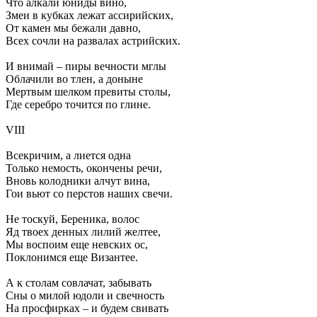
Что алкали юниды вино,
Змеи в кубках лежат ассирийских,
От камен мы бежали давно,
Всех сочли на развалах астрийских.
И внимай – пиры вечности мглы
Облачили во тлен, а доныне
Мертвым шелком превиты столы,
Где серебро точится по глине.
VIII
Всекричим, а лиется одна
Только немость, окончены речи,
Вновь колодники алчут вина,
Гои вьют со перстов наших свечи.
Не тоскуй, Береника, волос
Яд твоех денных лилий желтее,
Мы воспоим еще невских ос,
Поклонимся еще Византее.
А к столам совлачат, забывать
Сны о милой юдоли и свечность
На просфирках – и будем свивать