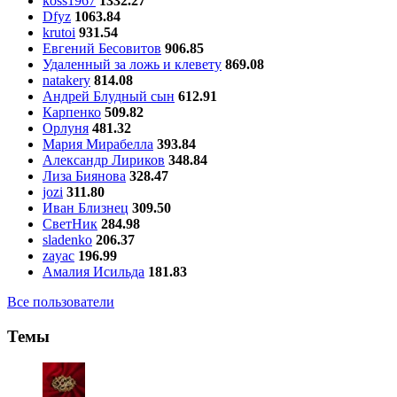
koss1967
1332.27
Dfyz
1063.84
krutoi
931.54
Евгений Бесовитов
906.85
Удаленный за ложь и клевету
869.08
natakery
814.08
Андрей Блудный сын
612.91
Карпенко
509.82
Орлуня
481.32
Мария Мирабелла
393.84
Александр Лириков
348.84
Лиза Биянова
328.47
jozi
311.80
Иван Близнец
309.50
СветНик
284.98
sladenko
206.37
zayac
196.99
Амалия Исильда
181.83
Все пользователи
Темы