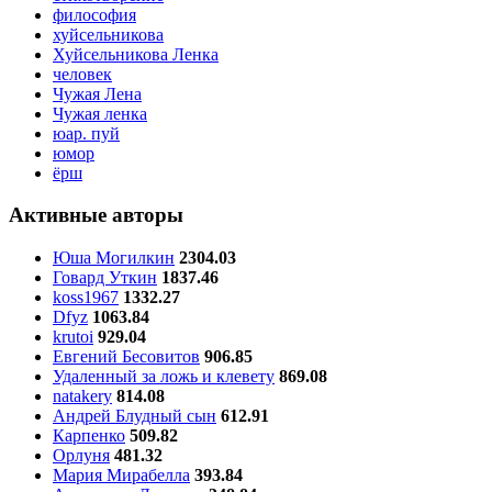
философия
хуйсельникова
Хуйсельникова Ленка
человек
Чужая Лена
Чужая ленка
юар. пуй
юмор
ёрш
Активные авторы
Юша Могилкин
2304.03
Говард Уткин
1837.46
koss1967
1332.27
Dfyz
1063.84
krutoi
929.04
Евгений Бесовитов
906.85
Удаленный за ложь и клевету
869.08
natakery
814.08
Андрей Блудный сын
612.91
Карпенко
509.82
Орлуня
481.32
Мария Мирабелла
393.84