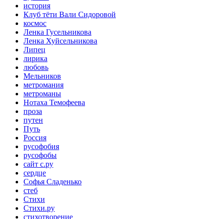
история
Клуб тёти Вали Сидоровой
космос
Ленка Гусельникова
Ленка Хуйсельникова
Липец
лирика
любовь
Мельников
метромания
метроманы
Нотаха Темофеева
проза
путен
Путь
Россия
русофобия
русофобы
сайт с.ру
сердце
Софья Сладенько
стеб
Стихи
Стихи.ру
стихотворение