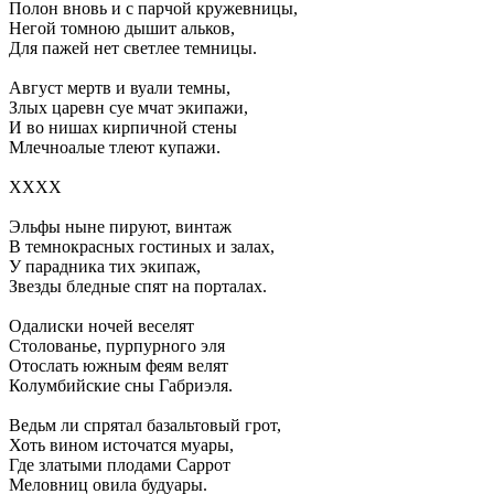
Полон вновь и с парчой кружевницы,
Негой томною дышит альков,
Для пажей нет светлее темницы.
Август мертв и вуали темны,
Злых царевн суе мчат экипажи,
И во нишах кирпичной стены
Млечноалые тлеют купажи.
XXXX
Эльфы ныне пируют, винтаж
В темнокрасных гостиных и залах,
У парадника тих экипаж,
Звезды бледные спят на порталах.
Одалиски ночей веселят
Столованье, пурпурного эля
Отослать южным феям велят
Колумбийские сны Габриэля.
Ведьм ли спрятал базальтовый грот,
Хоть вином источатся муары,
Где златыми плодами Саррот
Меловниц овила будуары.