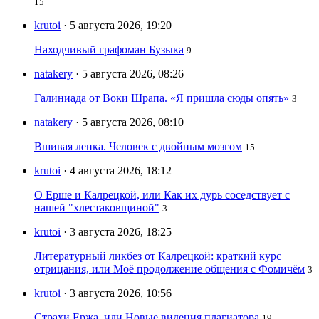
15
krutoi
· 5 августа 2026, 19:20
Находчивый графоман Бузыка
9
natakery
· 5 августа 2026, 08:26
Галиниада от Воки Шрапа. «Я пришла сюды опять»
3
natakery
· 5 августа 2026, 08:10
Вшивая ленка. Человек с двойным мозгом
15
krutoi
· 4 августа 2026, 18:12
О Ерше и Калрецкой, или Как их дурь соседствует с
нашей "хлестаковщиной"
3
krutoi
· 3 августа 2026, 18:25
Литературный ликбез от Калрецкой: краткий курс
отрицания, или Моё продолжение общения с Фомичём
3
krutoi
· 3 августа 2026, 10:56
Страхи Ержа, или Новые видения плагиатора
19