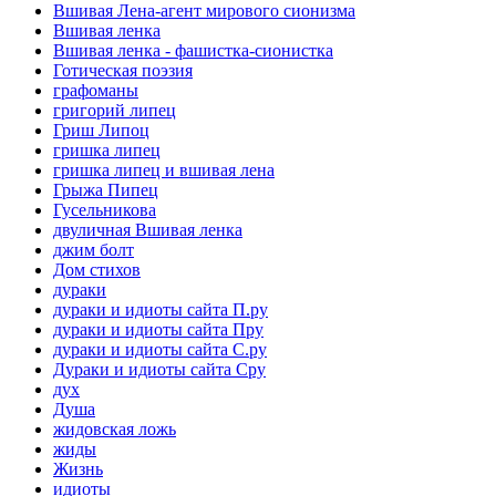
Вшивая Лена-агент мирового сионизма
Вшивая ленка
Вшивая ленка - фашистка-сионистка
Готическая поэзия
графоманы
григорий липец
Гриш Липоц
гришка липец
гришка липец и вшивая лена
Грыжа Пипец
Гусельникова
двуличная Вшивая ленка
джим болт
Дом стихов
дураки
дураки и идиоты сайта П.ру
дураки и идиоты сайта Пру
дураки и идиоты сайта С.ру
Дураки и идиоты сайта Сру
дух
Душа
жидовская ложь
жиды
Жизнь
идиоты