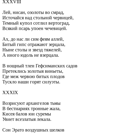
XXXVIII
Лей, нисан, озолоты во смрад,
Источайся над стольной червицей,
Темный купол сотлил вертоград,
Всякий псарь упоен чечевицей.
Ах, до нас ли сим феям аллей,
Битый гипс отражают зерцала,
Ныне столы и звезд тяжелей,
А иного юдоль не взерцала.
В нощный тлен Гефсиманских садов
Претеклись золотыя виньеты,
Где меж червою битых плодов
Тускло наши горят силуэты.
XXXIX
Возрисуют архангелов тьмы
В бестиариях тронные жала,
Кисея балов юн суремы
Увиет всезлатыя лекала.
Сон Эрато воздушных шелков