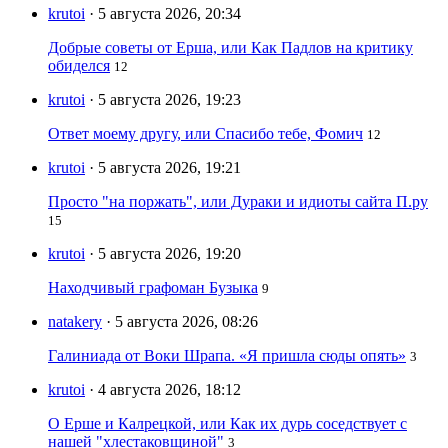
krutoi
· 5 августа 2026, 20:34
Добрые советы от Ерша, или Как Падлов на критику
обиделся
12
krutoi
· 5 августа 2026, 19:23
Ответ моему другу, или Спасибо тебе, Фомич
12
krutoi
· 5 августа 2026, 19:21
Просто "на поржать", или Дураки и идиоты сайта П.ру
15
krutoi
· 5 августа 2026, 19:20
Находчивый графоман Бузыка
9
natakery
· 5 августа 2026, 08:26
Галиниада от Воки Шрапа. «Я пришла сюды опять»
3
krutoi
· 4 августа 2026, 18:12
О Ерше и Калрецкой, или Как их дурь соседствует с
нашей "хлестаковщиной"
3