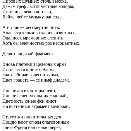
Пировых шумных столь высока,
Дамам треф льстят честные колоды,
Источись, вековая тоска,
Лейте, лейте музыку, рапсоды.
А и станем бессмертие пить,
Алавастр кельхов славить изветных,
Одалисок мраморных слепить
Хоть бы млечностью роз несоцветных.
Девятнадцатый фрагмент
Вновь плетений целебных арма
Источается в нетях Эдема,
Злать вбирает одесно хурма,
Цвет граната — се нимф диадема.
Иль не ангелов хоры пеют,
Иль не вечен угольник садовый,
Цветность юные феи лиют
На всетечный атрамент медовый.
Статуэтки пленительных дев
Нощно веют огнем благовонным,
Где и Фрейя над сенью дерев