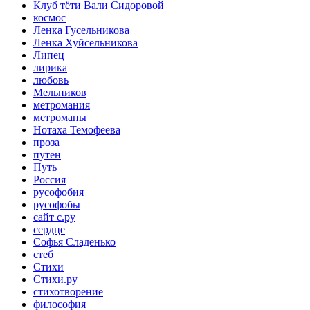
Клуб тёти Вали Сидоровой
космос
Ленка Гусельникова
Ленка Хуйсельникова
Липец
лирика
любовь
Мельников
метромания
метроманы
Нотаха Темофеева
проза
путен
Путь
Россия
русофобия
русофобы
сайт с.ру
сердце
Софья Сладенько
стеб
Стихи
Стихи.ру
стихотворение
философия