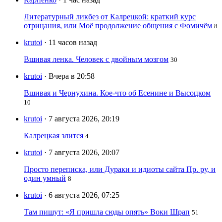
Литературный ликбез от Калрецкой: краткий курс
отрицания, или Моё продолжение общения с Фомичём
8
krutoi
· 11 часов назад
Вшивая ленка. Человек с двойным мозгом
30
krutoi
· Вчера в 20:58
Вшивая и Чернухина. Кое-что об Есенине и Высоцком
10
krutoi
· 7 августа 2026, 20:19
Калрецкая злится
4
krutoi
· 7 августа 2026, 20:07
Просто переписка, или Дураки и идиоты сайта Пр. ру, и
один умный
8
krutoi
· 6 августа 2026, 07:25
Там пишут: «Я пришла сюды опять» Воки Шрап
51