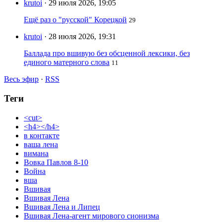
krutoi
· 29 июля 2026, 19:05
Ещё раз о "русской" Корецкой
29
krutoi
· 28 июля 2026, 19:31
Баллада про вшивую без обсценной лексики, без
единого матерного слова
11
Весь эфир
·
RSS
Теги
<cut>
<h4></h4>
в контакте
ваша лена
вимана
Вовка Павлов 8-10
Война
вша
Вшивая
Вшивая Лена
Вшивая Лена и Липец
Вшивая Лена-агент мирового сионизма