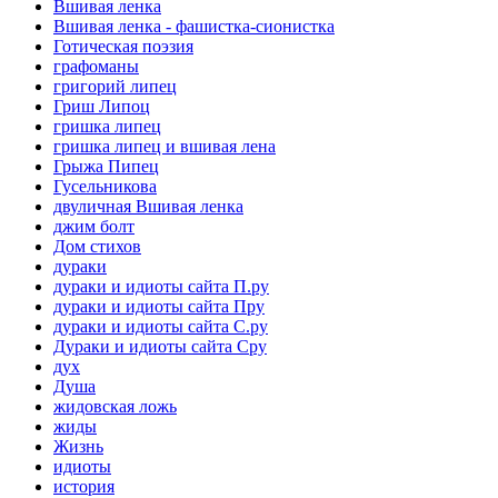
Вшивая ленка
Вшивая ленка - фашистка-сионистка
Готическая поэзия
графоманы
григорий липец
Гриш Липоц
гришка липец
гришка липец и вшивая лена
Грыжа Пипец
Гусельникова
двуличная Вшивая ленка
джим болт
Дом стихов
дураки
дураки и идиоты сайта П.ру
дураки и идиоты сайта Пру
дураки и идиоты сайта С.ру
Дураки и идиоты сайта Сру
дух
Душа
жидовская ложь
жиды
Жизнь
идиоты
история