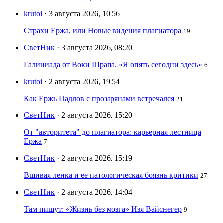
krutoi
· 3 августа 2026, 10:56
Страхи Ержа, или Новые видения плагиатора
19
СветНик
· 3 августа 2026, 08:20
Галиниада от Воки Шрапа. «Я опять сегодни здесь»
6
krutoi
· 2 августа 2026, 19:54
Как Ержь Падлов с прозарянами встречался
21
СветНик
· 2 августа 2026, 15:20
От "авторитета" до плагиатора: карьерная лестница
Ержа
7
СветНик
· 2 августа 2026, 15:19
Вшивая ленка и ее патологическая боязнь критики
27
СветНик
· 2 августа 2026, 14:04
Там пишут: «Жизнь без мозга» Изя Вайснегер
9