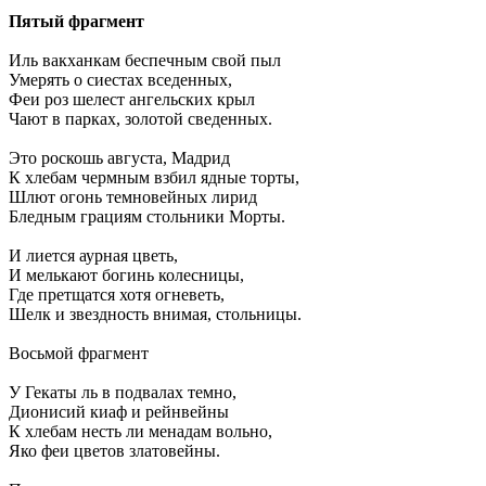
Пятый фрагмент
Иль вакханкам беспечным свой пыл
Умерять о сиестах вседенных,
Феи роз шелест ангельских крыл
Чают в парках, золотой сведенных.
Это роскошь августа, Мадрид
К хлебам чермным взбил ядные торты,
Шлют огонь темновейных лирид
Бледным грациям стольники Морты.
И лиется аурная цветь,
И мелькают богинь колесницы,
Где претщатся хотя огневеть,
Шелк и звездность внимая, стольницы.
Восьмой фрагмент
У Гекаты ль в подвалах темно,
Дионисий киаф и рейнвейны
К хлебам несть ли менадам вольно,
Яко феи цветов златовейны.