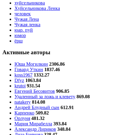
хуйсельникова
Хуйсельникова Ленка
человек
Чужая Лена
Чужая ленка
юар. пуй
юмор
ёрш
Активные авторы
Юша Могилкин
2306.86
Говард Уткин
1837.46
koss1967
1332.27
Dfyz
1063.84
krutoi
931.54
Евгений Бесовитов
906.85
Удаленный за ложь и клевету
869.08
natakery
814.08
Андрей Блудный сын
612.91
Карпенко
509.82
Орлуня
481.32
Мария Мирабелла
393.84
Александр Лириков
348.84
Лиза Биянова
328.47